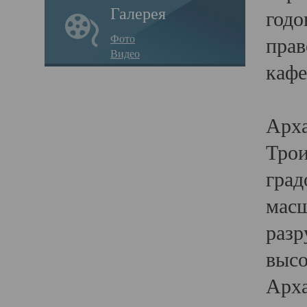
Галерея
годо
Фото
прав
Видео
кафе
Воз
Арха
Трои
град
масш
разр
высо
Арха