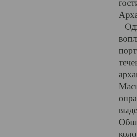
гост
Арха
Один
вопл
порт
тече
арха
Масш
опра
выде
Обши
коло