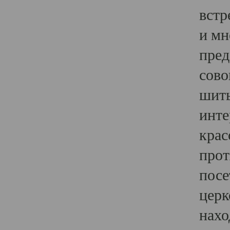
встр
и мн
пред
сово
шить
инте
крас
прот
посе
церк
нахо