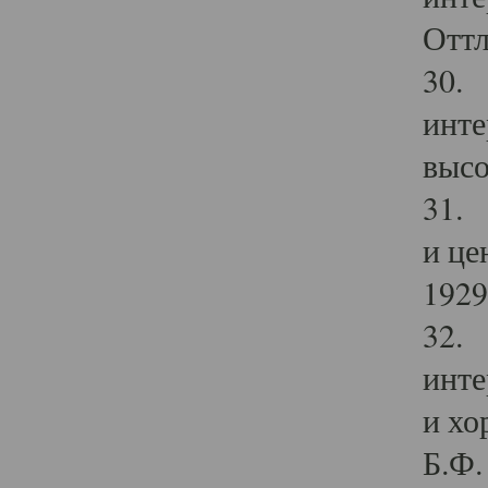
Оттл
30. 
инте
высо
31. 
и це
1929 
32. 
инте
и хо
Б.Ф. 