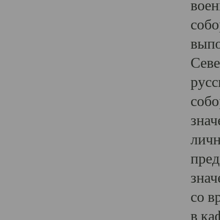
воен
собо
выпо
Севе
русс
собо
знач
личн
пред
знач
со в
в ка