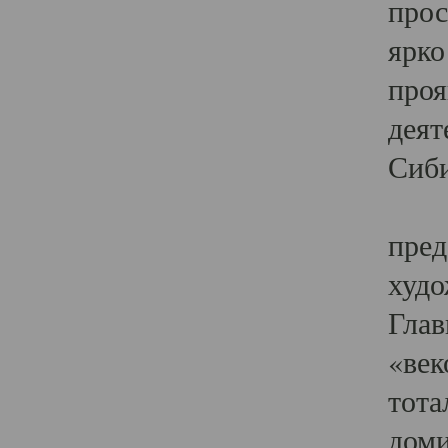
прос
ярко
проя
деят
Сиби
Одн
пред
худо
Глав
«век
тота
доми