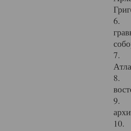
Григ
6. П
грав
собо
7. Г
Атла
8. С
вост
9. С
архи
10. 