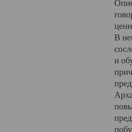
Опис
гово
ценн
В не
сосл
и об
прич
пред
Арха
повы
пред
побу