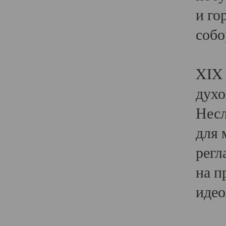
и го
собо
Явл
XIX 
духо
Несл
для 
регл
на п
идео
Поя