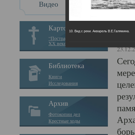
Видео
Св
Картотека
10. Вид с реки. Акварель В.Е.Галямина.
Свя
“Пострадавшие за веру в
XX веке на Севере”
23.12.
Сего
Библиотека
мере
Книги
целе
Исследования
резу
Архив
памя
Фотокопии дел
Арха
Крестные ходы
борь