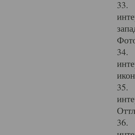
33. 
инте
запа
Фото
34. 
инте
икон
35. 
инте
Оттл
36. 
инте