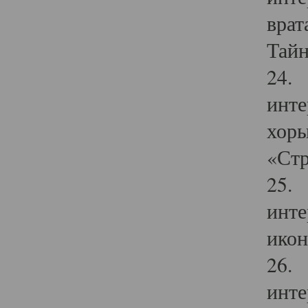
врат
Тайн
24. 
инте
хоры
«Стр
25. 
инте
икон
26. 
инте