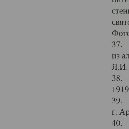
стен
свят
Фото
37. 
из а
Я.И. 
38. 
1919
39. 
г. А
40. 