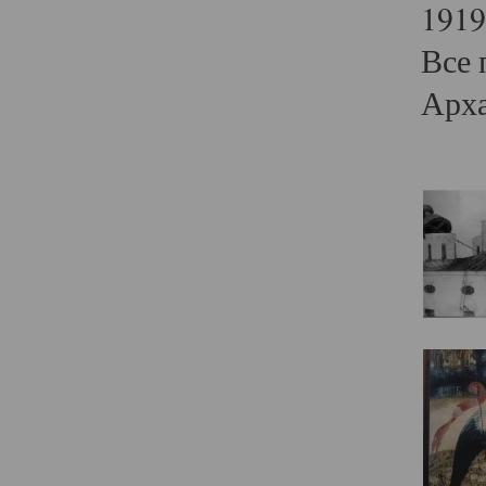
1919
Все 
Арха