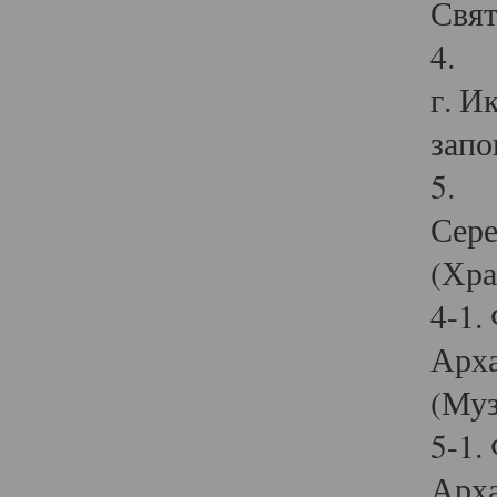
Свят
4. И
г. И
запо
5. И
Сере
(Хра
4-1.
Арха
(Муз
5-1.
Арха