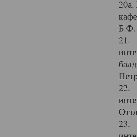
20а.
кафе
Б.Ф. 
21. 
инте
балд
Петр
22. 
инте
Оттл
23. 
инте