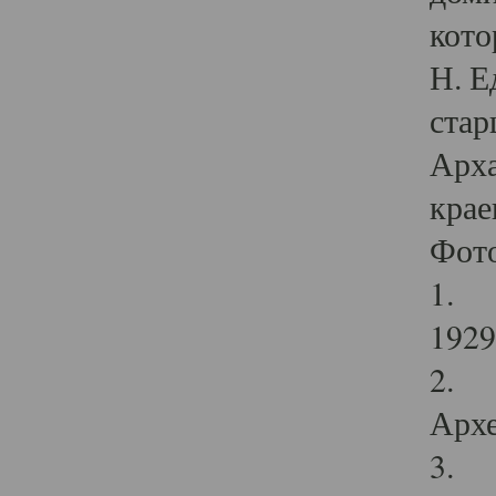
кото
Н. Е
стар
Арха
крае
Фот
1. С
1929 
2. Р
Архе
3. Ф