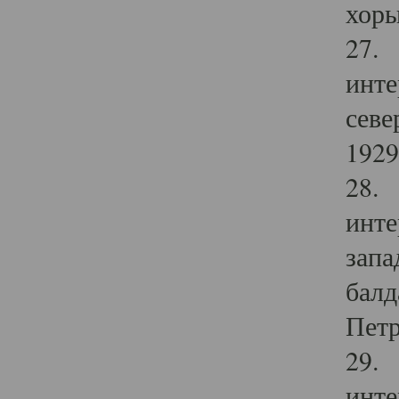
хоры
27. 
инте
севе
1929 
28. 
инте
запа
балд
Петр
29. 
инте