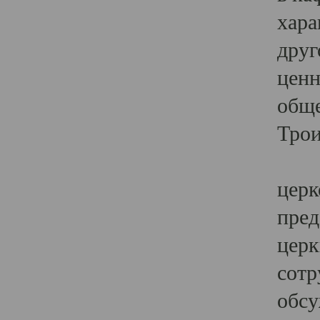
хара
друг
ценн
обще
Трои
Ярк
церк
пред
церк
сотр
обсу