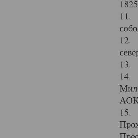
1825
11.
собо
12. 
севе
13.
14. 
Мило
АОК
15. 
Прох
Прео