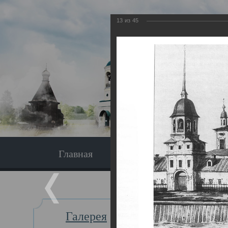
13
из
45
Главная
Экскурсия
Главная
Галерея