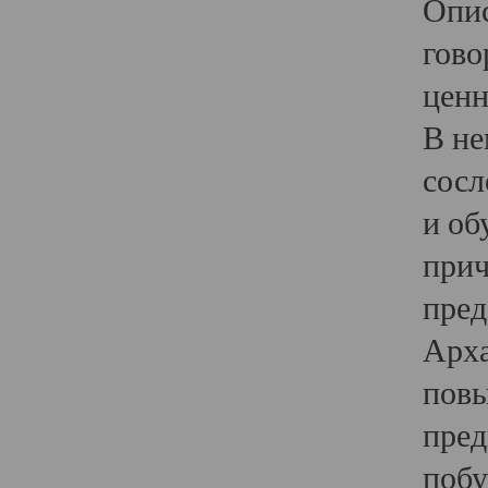
Опис
гово
ценн
В не
сосл
и об
прич
пред
Арха
повы
пред
побу