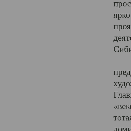
прос
ярко
проя
деят
Сиби
Одн
пред
худо
Глав
«век
тота
доми