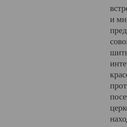
встр
и мн
пред
сово
шить
инте
крас
прот
посе
церк
нахо