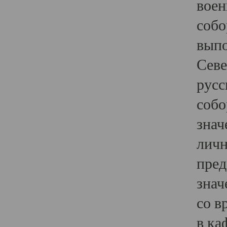
воен
собо
выпо
Севе
русс
собо
знач
личн
пред
знач
со в
в ка