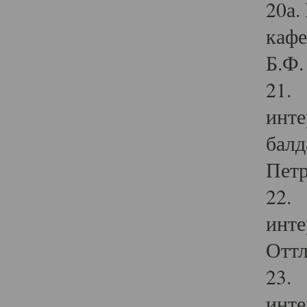
20а.
кафе
Б.Ф. 
21. 
инте
балд
Петр
22. 
инте
Оттл
23. 
инте