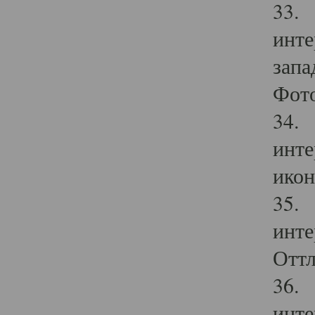
33. 
инте
запа
Фото
34. 
инте
икон
35. 
инте
Оттл
36. 
инте