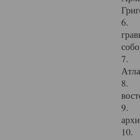
Григ
6. П
грав
собо
7. Г
Атла
8. С
вост
9. С
архи
10. 