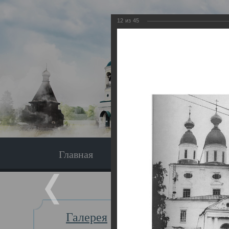
12
из
45
Главная
Экскурсия
Главная
Галерея