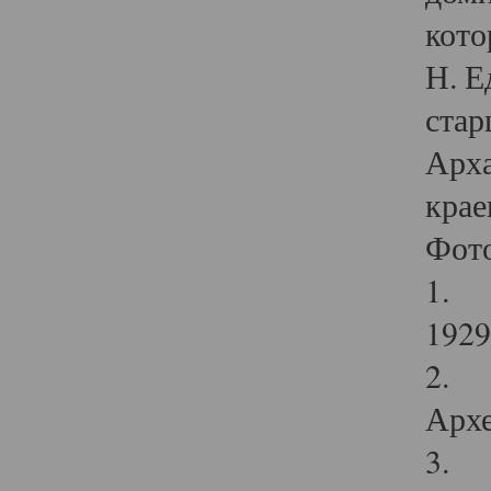
кото
Н. Е
стар
Арха
крае
Фот
1. С
1929 
2. Р
Архе
3. Ф