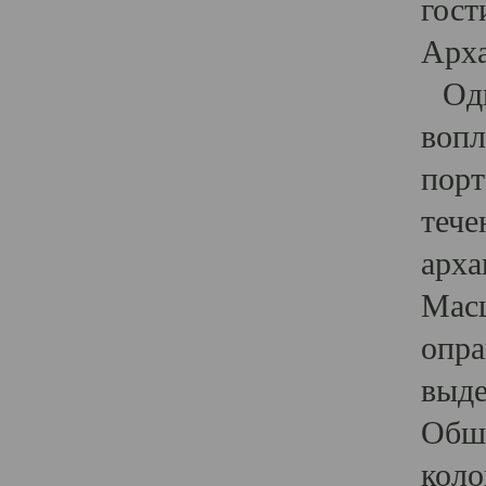
гост
Арха
Один
вопл
порт
тече
арха
Масш
опра
выде
Обши
коло