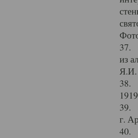
стен
свят
Фото
37. 
из а
Я.И. 
38. 
1919
39. 
г. А
40. 