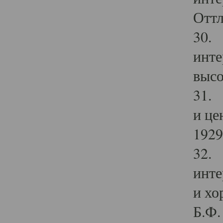
Оттл
30. 
инте
высо
31. 
и це
1929 
32. 
инте
и хо
Б.Ф. 