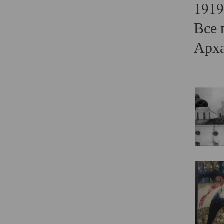
1919
Все 
Арха