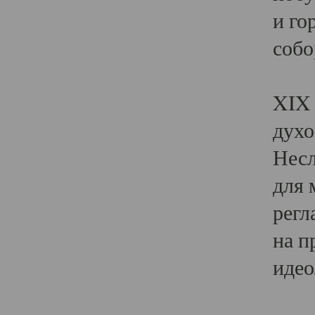
и го
собо
Явл
XIX 
духо
Несл
для 
регл
на п
идео
Поя