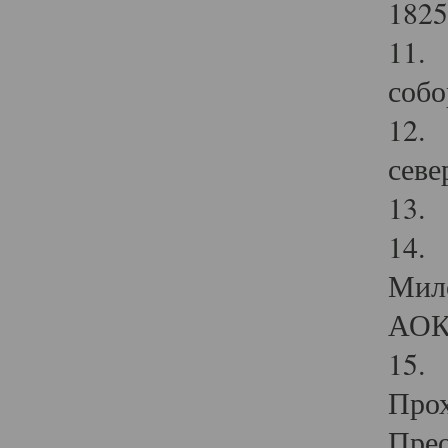
1825
11.
собо
12. 
севе
13.
14. 
Мило
АОК
15. 
Прох
Прео