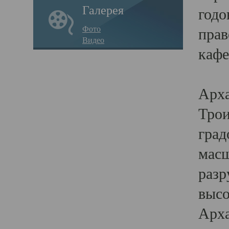
Галерея
годо
Фото
прав
Видео
кафе
Воз
Арха
Трои
град
масш
разр
высо
Арха