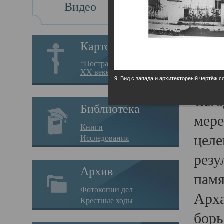
Видео
Св
Картотека
Свя
“Пострадавшие за веру в
XX веке на Севере”
23.12.
9. Вид с запада и архитектореый чертёж с
Сего
Библиотека
мере
Книги
целе
Исследования
резу
Архив
памя
Фотокопии дел
Арха
Крестные ходы
борь