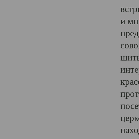
встр
и мн
пред
сово
шить
инте
крас
прот
посе
церк
нахо