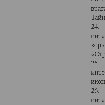
врат
Тайн
24. 
инте
хоры
«Стр
25. 
инте
икон
26. 
инте