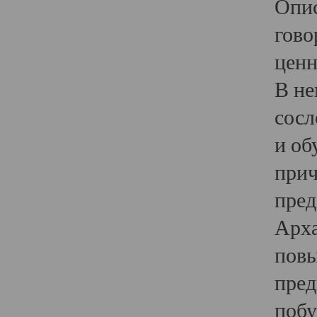
Опис
гово
ценн
В не
сосл
и об
прич
пред
Арха
повы
пред
побу