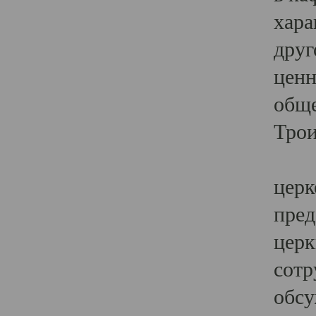
хара
друг
ценн
обще
Трои
Ярк
церк
пред
церк
сотр
обсу