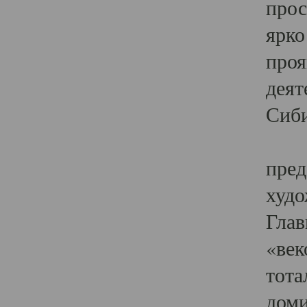
прос
ярко
проя
деят
Сиби
Одн
пред
худо
Глав
«век
тота
доми