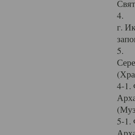
Свят
4. И
г. И
запо
5. И
Сере
(Хра
4-1.
Арха
(Муз
5-1.
Арха