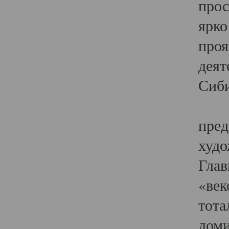
прос
ярко
проя
деят
Сиби
Одн
пред
худо
Глав
«век
тота
доми