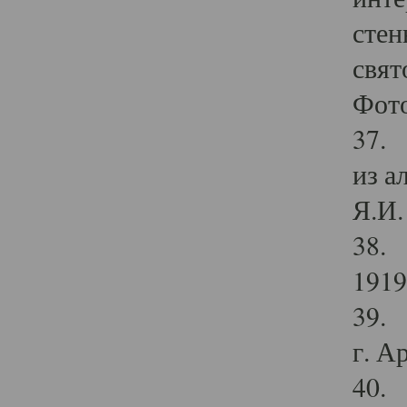
стен
свят
Фото
37. 
из а
Я.И. 
38. 
1919
39. 
г. А
40. 