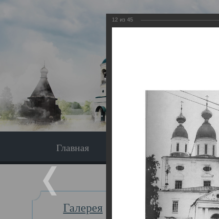
12
из
45
Главная
Экскурсия
Главная
Галерея