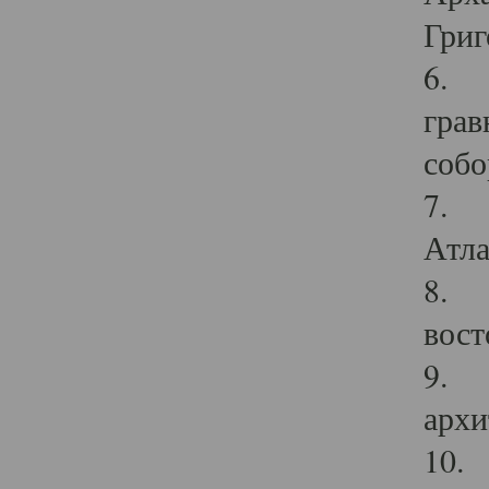
Григ
6. П
грав
собо
7. Г
Атла
8. С
вост
9. С
архи
10. 