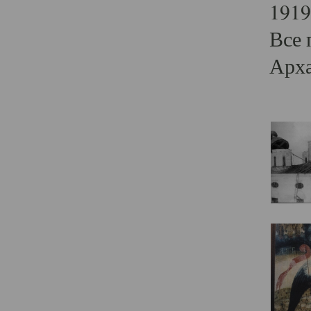
1919
Все 
Арха