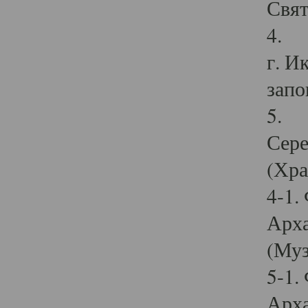
Свят
4. И
г. И
запо
5. И
Сере
(Хра
4-1.
Арха
(Муз
5-1.
Арха