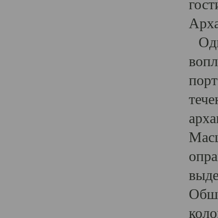
гост
Арха
Один
вопл
порт
тече
арха
Масш
опра
выде
Обши
коло