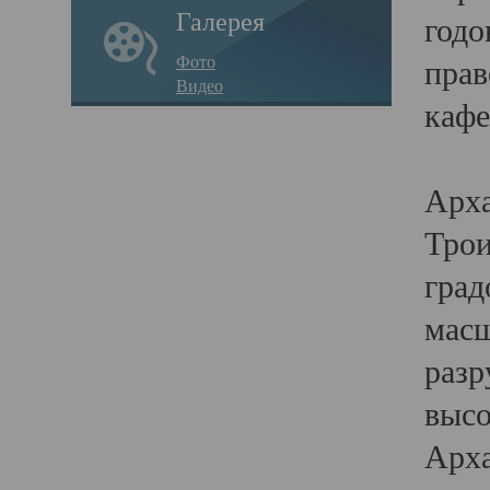
Галерея
годо
Фото
прав
Видео
кафе
Воз
Арха
Трои
град
масш
разр
высо
Арха