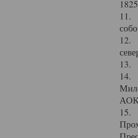
1825
11.
собо
12. 
севе
13.
14. 
Мило
АОК
15. 
Прох
Прео