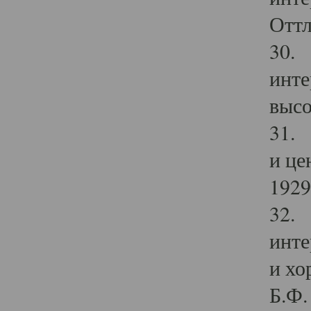
Оттл
30. 
инте
высо
31. 
и це
1929 
32. 
инте
и хо
Б.Ф. 