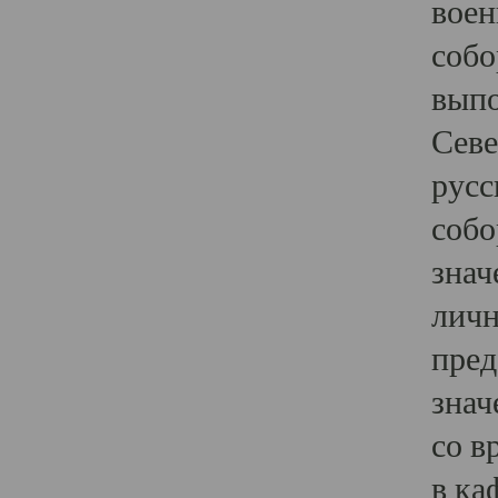
воен
собо
выпо
Севе
русс
собо
знач
личн
пред
знач
со в
в ка