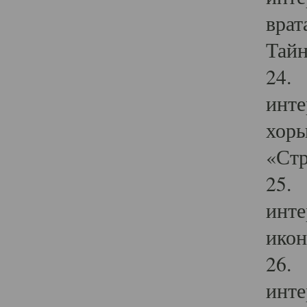
врат
Тайн
24. 
инте
хоры
«Стр
25. 
инте
икон
26. 
инте