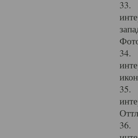
33. 
инте
запа
Фото
34. 
инте
икон
35. 
инте
Оттл
36. 
инте