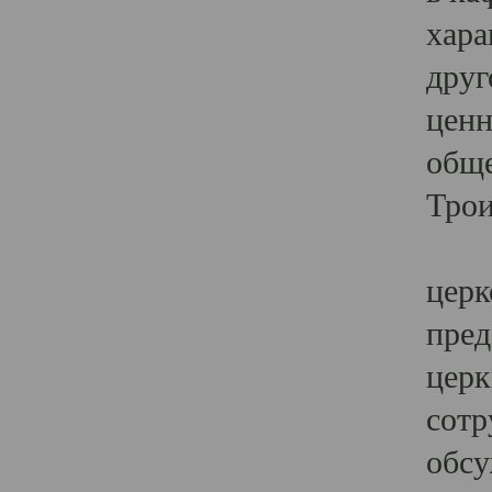
хара
друг
ценн
обще
Трои
Ярк
церк
пред
церк
сотр
обсу