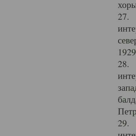
хоры
27. 
инте
севе
1929 
28. 
инте
запа
балд
Петр
29. 
инте