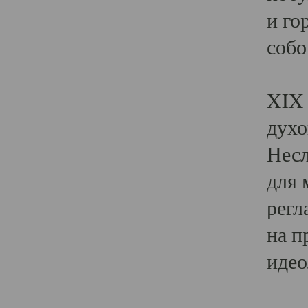
и го
собо
Явл
XIX 
духо
Несл
для 
регл
на п
идео
Поя