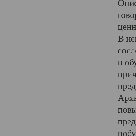
Опис
гово
ценн
В не
сосл
и об
прич
пред
Арха
повы
пред
побу