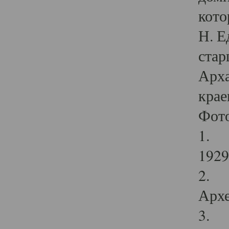
кото
Н. Е
стар
Арха
крае
Фот
1. С
1929 
2. Р
Архе
3. Ф