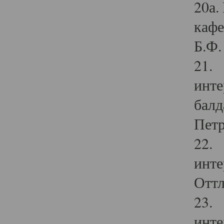
20а.
кафе
Б.Ф. 
21. 
инте
балд
Петр
22. 
инте
Оттл
23. 
инте