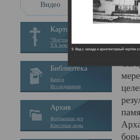
Видео
Св
Картотека
Свя
“Пострадавшие за веру в
XX веке на Севере”
23.12.
9. Вид с запада и архитектореый чертёж с
Сего
Библиотека
мере
Книги
целе
Исследования
резу
Архив
памя
Фотокопии дел
Арха
Крестные ходы
борь