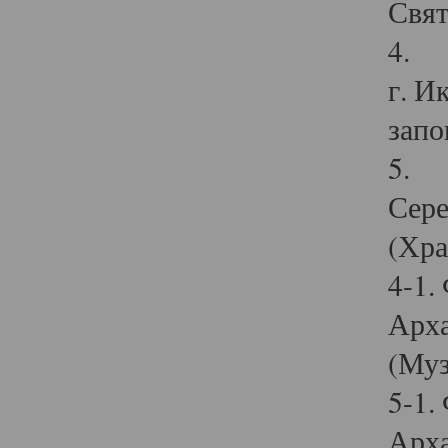
Свят
4. И
г. И
запо
5. И
Сере
(Хра
4-1.
Арха
(Муз
5-1.
Арха