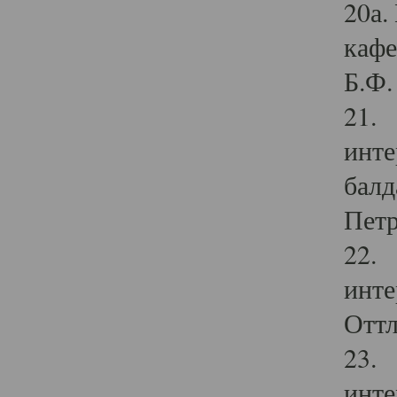
20а.
кафе
Б.Ф. 
21. 
инте
балд
Петр
22. 
инте
Оттл
23. 
инте