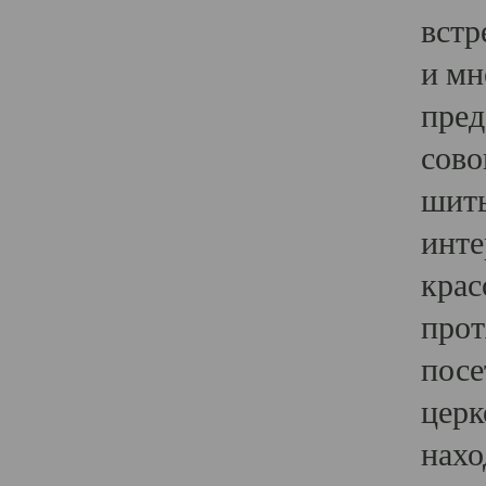
встр
и мн
пред
сово
шить
инте
крас
прот
посе
церк
нахо