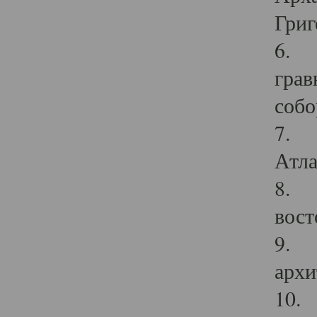
Григ
6. П
грав
собо
7. Г
Атла
8. С
вост
9. С
архи
10. 