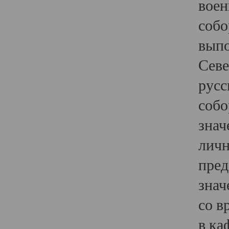
воен
собо
выпо
Севе
русс
собо
знач
личн
пред
знач
со в
в ка