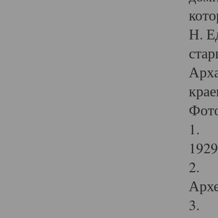
кото
Н. Е
стар
Арха
крае
Фот
1. С
1929 
2. Р
Архе
3. Ф