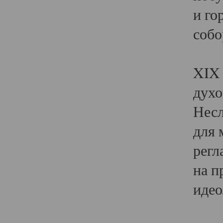
и го
собо
Явл
XIX 
духо
Несл
для 
регл
на п
идео
Поя