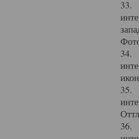
33. 
инте
запа
Фото
34. 
инте
икон
35. 
инте
Оттл
36. 
инте