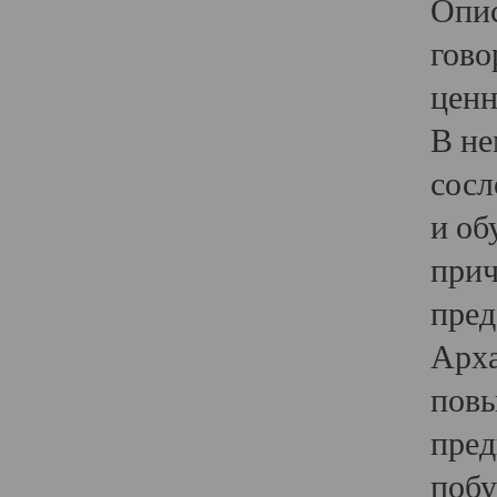
Опис
гово
ценн
В не
сосл
и об
прич
пред
Арха
повы
пред
побу