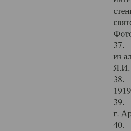
стен
свят
Фото
37. 
из а
Я.И. 
38. 
1919
39. 
г. А
40. 