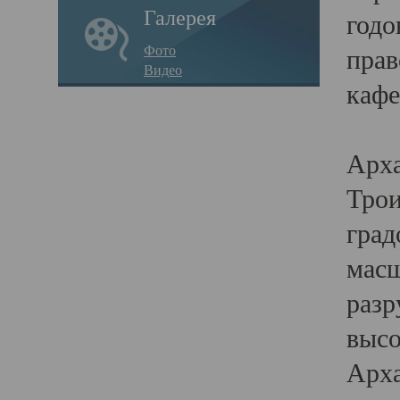
Галерея
годо
Фото
прав
Видео
кафе
Воз
Арха
Трои
град
масш
разр
высо
Арха