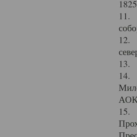
1825
11.
собо
12. 
севе
13.
14. 
Мило
АОК
15. 
Прох
Прео