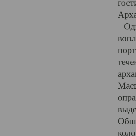
гост
Арха
Один
вопл
порт
тече
арха
Масш
опра
выде
Обши
коло