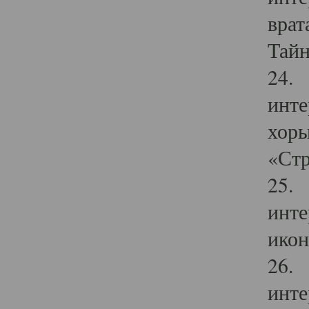
врат
Тайн
24. 
инте
хоры
«Стр
25. 
инте
икон
26. 
инте