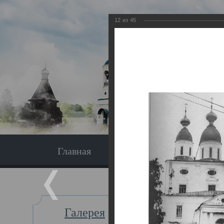
12
из
45
Главная
Экскурсия
Главная
Галерея