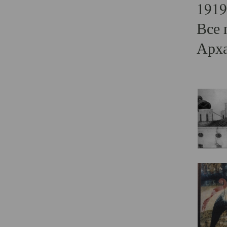
1919
Все 
Арха