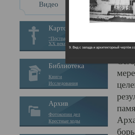
Видео
Св
Картотека
Свя
“Пострадавшие за веру в
XX веке на Севере”
23.12.
9. Вид с запада и архитектореый чертёж с
Сего
Библиотека
мере
Книги
целе
Исследования
резу
Архив
памя
Фотокопии дел
Арха
Крестные ходы
борь