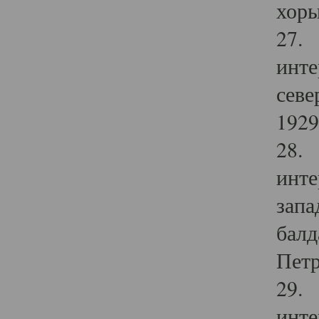
хоры
27. 
инте
севе
1929 
28. 
инте
запа
балд
Петр
29. 
инте