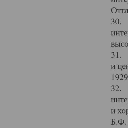
Оттл
30. 
инте
высо
31. 
и це
1929 
32. 
инте
и хо
Б.Ф. 