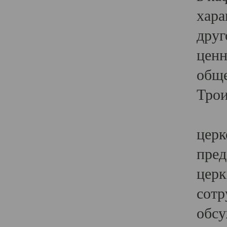
хара
друг
ценн
обще
Трои
Ярк
церк
пред
церк
сотр
обсу