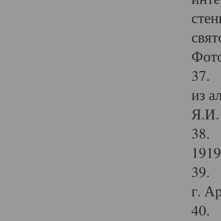
стен
свят
Фото
37. 
из а
Я.И. 
38. 
1919
39. 
г. А
40. 