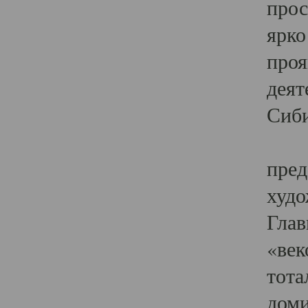
прос
ярко
проя
деят
Сиби
Одн
пред
худо
Глав
«век
тота
доми