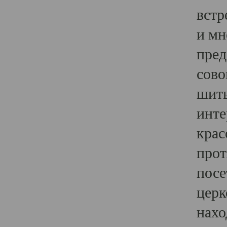
встр
и мн
пред
сово
шить
инте
крас
прот
посе
церк
нахо