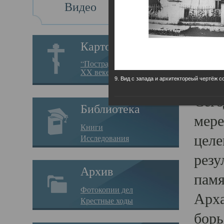
Видео
Св
Картотека
Свя
“Пострадавшие за веру в
XX веке на Севере”
23.12.
9. Вид с запада и архитектореый чертёж с
Сего
Библиотека
мере
Книги
целе
Исследования
резу
Архив
памя
Фотокопии дел
Арха
Крестные ходы
борь