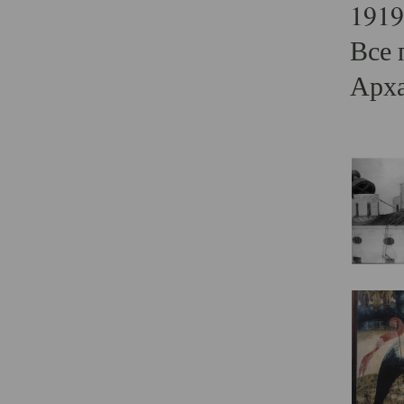
1919
Все 
Арха