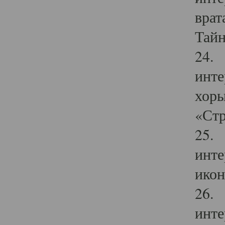
врат
Тайн
24. 
инте
хоры
«Стр
25. 
инте
икон
26. 
инте