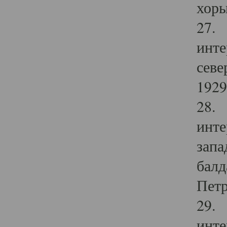
хоры
27. 
инте
севе
1929 
28. 
инте
запа
балд
Петр
29. 
инте