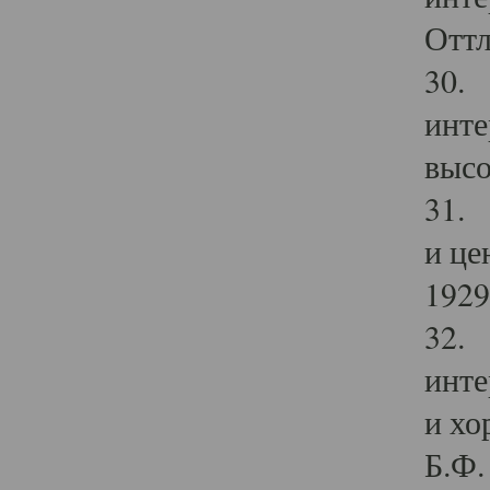
Оттл
30. 
инте
высо
31. 
и це
1929 
32. 
инте
и хо
Б.Ф. 