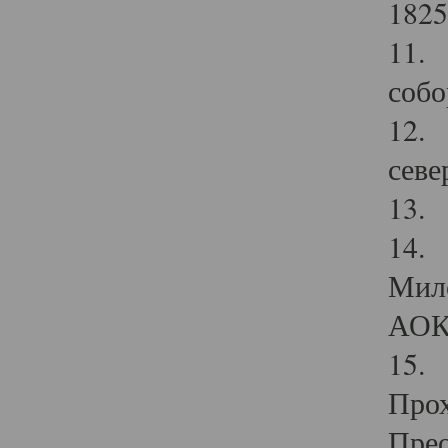
1825
11.
собо
12. 
севе
13.
14. 
Мило
АОК
15. 
Прох
Прео