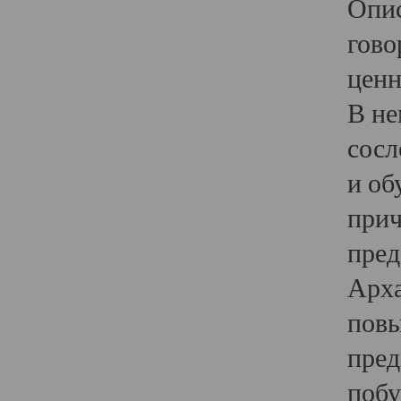
Опис
гово
ценн
В не
сосл
и об
прич
пред
Арха
повы
пред
побу