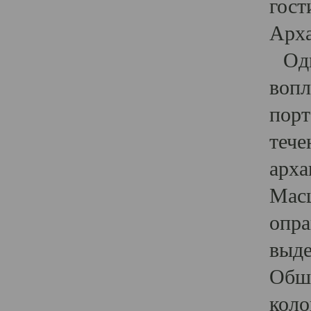
гост
Арха
Один
вопл
порт
тече
арха
Масш
опра
выде
Обши
коло