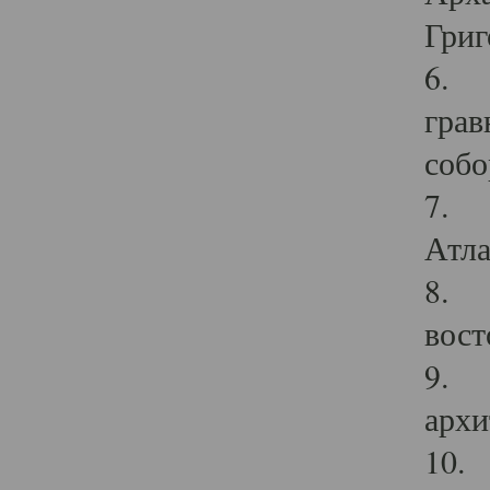
Григ
6. П
грав
собо
7. Г
Атла
8. С
вост
9. С
архи
10. 