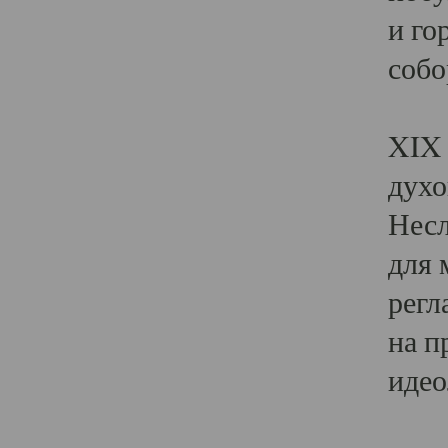
и го
собо
Явл
XIX 
духо
Несл
для 
регл
на п
идео
Поя