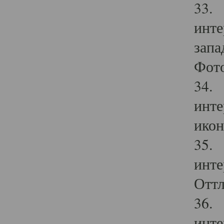
33. 
инте
запа
Фото
34. 
инте
икон
35. 
инте
Оттл
36. 
инте