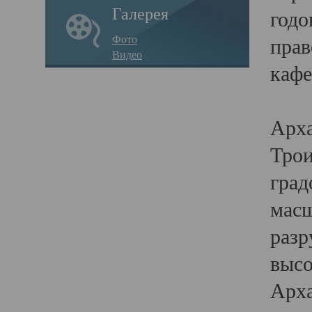
Галерея
годо
Фото
прав
Видео
кафе
Воз
Арха
Трои
град
масш
разр
высо
Арха