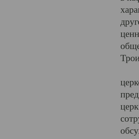
хара
друг
ценн
обще
Трои
Ярк
церк
пред
церк
сотр
обсу