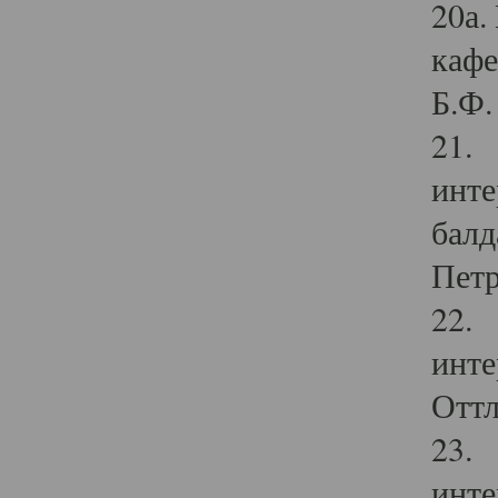
20а.
кафе
Б.Ф. 
21. 
инте
балд
Петр
22. 
инте
Оттл
23. 
инте