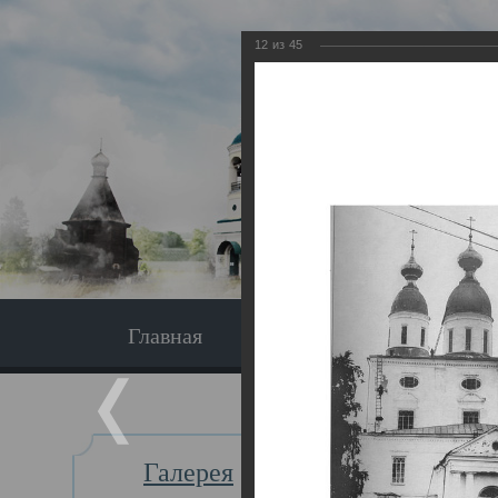
12
из
45
Главная
Экскурсия
Главная
Галерея