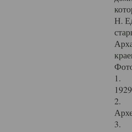
кото
Н. Е
стар
Арха
крае
Фот
1. С
1929 
2. Р
Архе
3. Ф