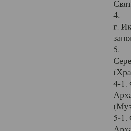
Свят
4. И
г. И
запо
5. И
Сере
(Хра
4-1.
Арха
(Муз
5-1.
Арха