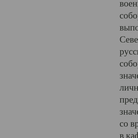
воен
собо
выпо
Севе
русс
собо
знач
личн
пред
знач
со в
в ка