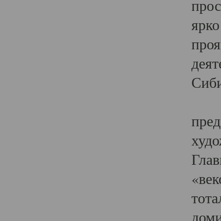
прос
ярко
проя
деят
Сиби
Одн
пред
худо
Глав
«век
тота
доми