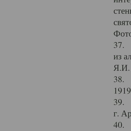
стен
свят
Фото
37. 
из а
Я.И. 
38. 
1919
39. 
г. А
40. 