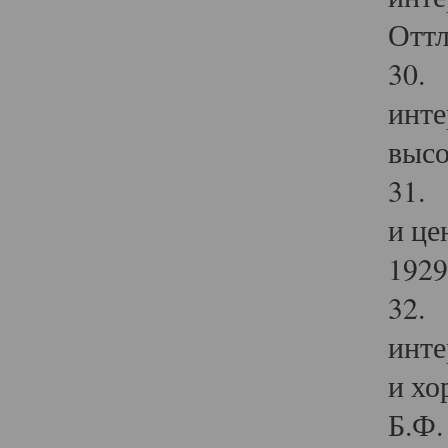
Оттл
30. 
инте
высо
31. 
и це
1929 
32. 
инте
и хо
Б.Ф. 