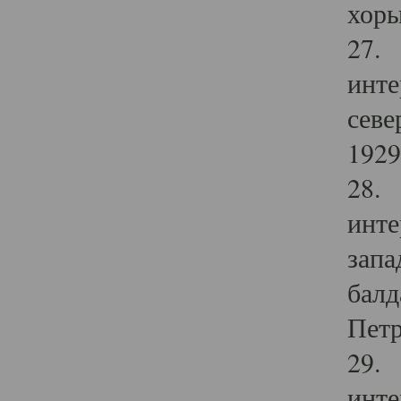
хоры
27. 
инте
севе
1929 
28. 
инте
запа
балд
Петр
29. 
инте