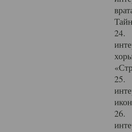
врат
Тайн
24. 
инте
хоры
«Стр
25. 
инте
икон
26. 
инте