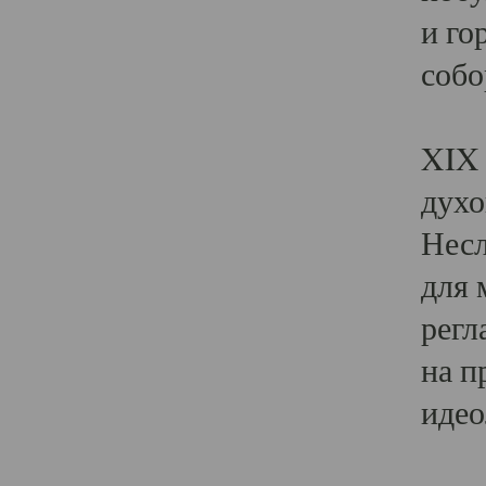
и го
собо
Явл
XIX 
духо
Несл
для 
регл
на п
идео
Поя