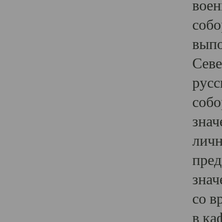
воен
собо
выпо
Севе
русс
собо
знач
личн
пред
знач
со в
в ка