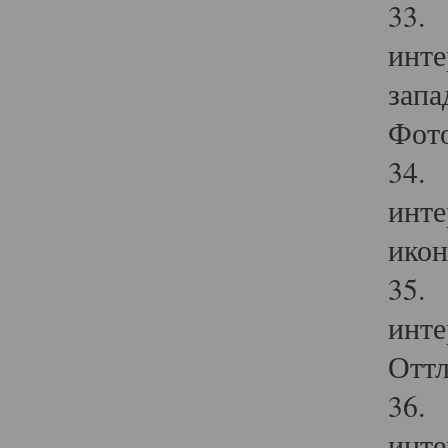
33. 
инте
запа
Фото
34. 
инте
икон
35. 
инте
Оттл
36. 
инте