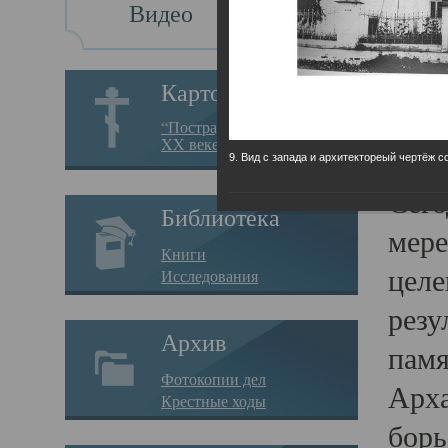
Видео
Св
Картотека
Свя
“Пострадавшие за веру в
XX веке на Севере”
23.12.
9. Вид с запада и архитектореый чертёж с
Сего
Библиотека
мере
Книги
целе
Исследования
резу
Архив
памя
Фотокопии дел
Арха
Крестные ходы
борь