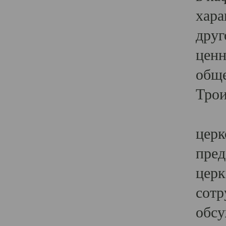
хара
друг
ценн
обще
Трои
Ярк
церк
пред
церк
сотр
обсу