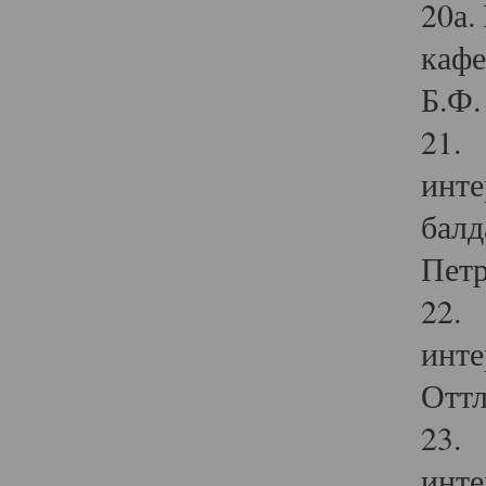
20а.
кафе
Б.Ф. 
21. 
инте
балд
Петр
22. 
инте
Оттл
23. 
инте