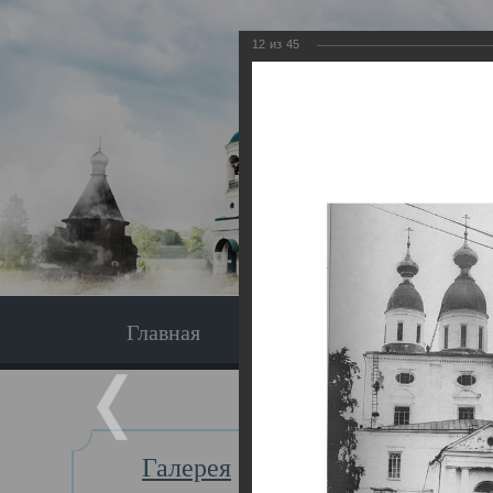
12
из
45
Главная
Экскурсия
Главная
Галерея