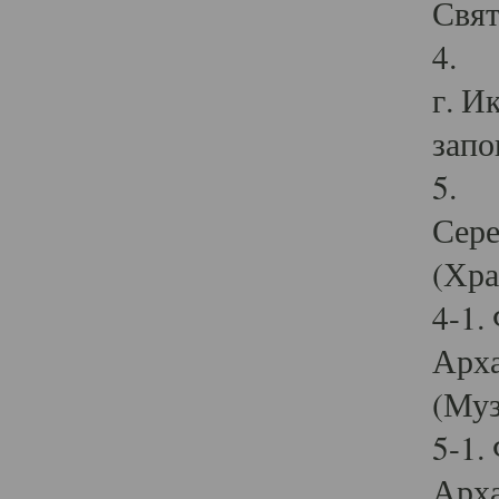
Свят
4. И
г. И
запо
5. И
Сере
(Хра
4-1.
Арха
(Муз
5-1.
Арха