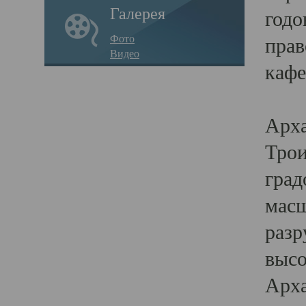
Галерея
годо
Фото
прав
Видео
кафе
Воз
Арха
Трои
град
масш
разр
высо
Арха