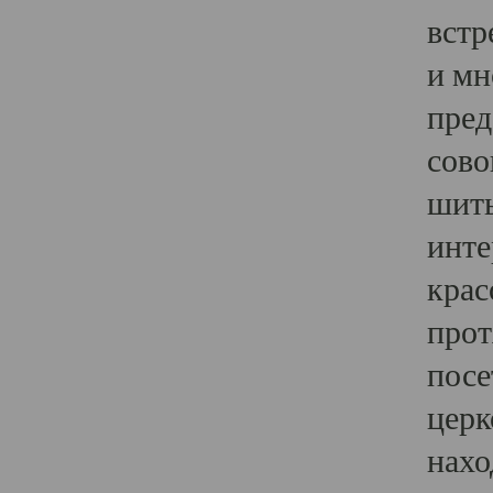
встр
и мн
пред
сово
шить
инте
крас
прот
посе
церк
нахо