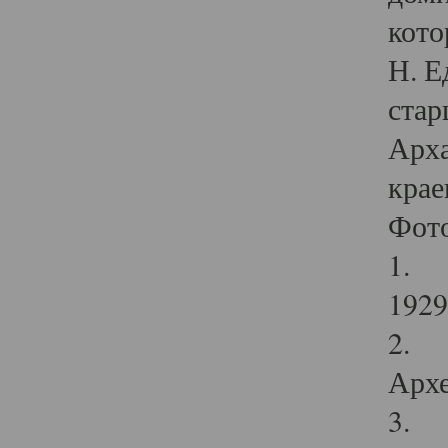
кото
Н. Е
стар
Арха
крае
Фот
1. С
1929 
2. Р
Архе
3. Ф