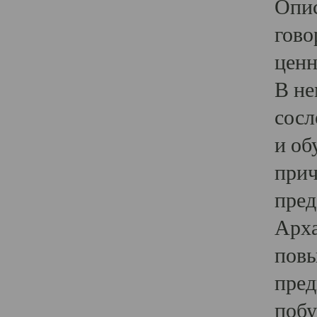
Опис
гово
ценн
В не
сосл
и об
прич
пред
Арха
повы
пред
побу