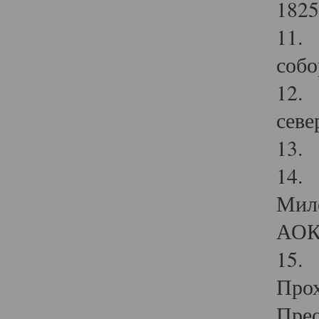
1825
11.
собо
12. 
севе
13.
14. 
Мило
АОК
15. 
Прох
Прео