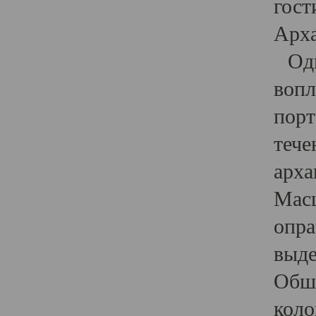
гост
Арха
Один
вопл
порт
тече
арха
Масш
опра
выде
Обши
коло