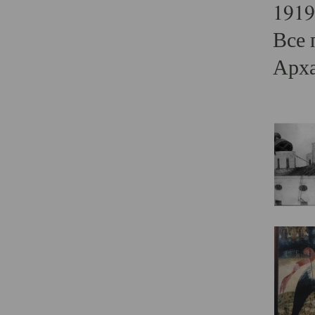
1919
Все 
Арха