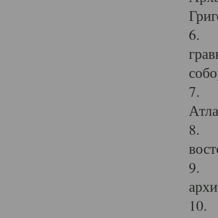
Григ
6. П
грав
собо
7. Г
Атла
8. С
вост
9. С
архи
10. 