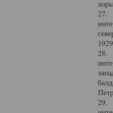
хоры
27. 
инте
севе
1929 
28. 
инте
запа
балд
Петр
29. 
инте