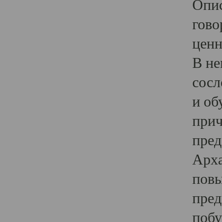
Опис
гово
ценн
В не
сосл
и об
прич
пред
Арха
повы
пред
побу