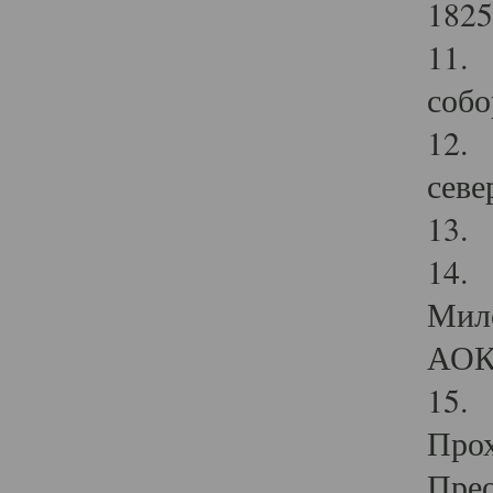
1825
11.
собо
12. 
севе
13.
14. 
Мило
АОК
15. 
Прох
Прео