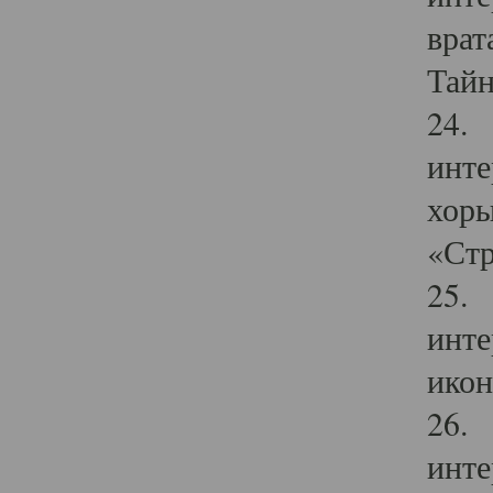
врат
Тайн
24. 
инте
хоры
«Стр
25. 
инте
икон
26. 
инте