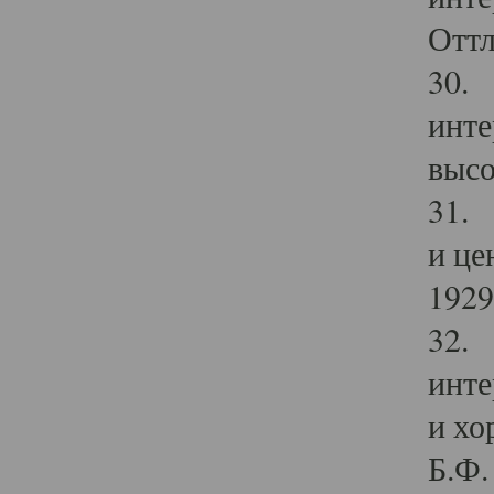
Оттл
30. 
инте
высо
31. 
и це
1929 
32. 
инте
и хо
Б.Ф. 