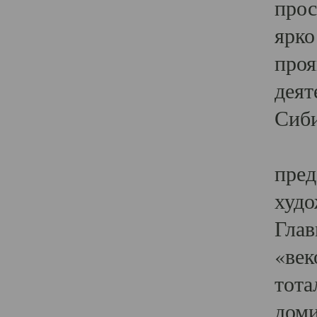
прос
ярко
проя
деят
Сиби
Одн
пред
худо
Глав
«век
тота
доми