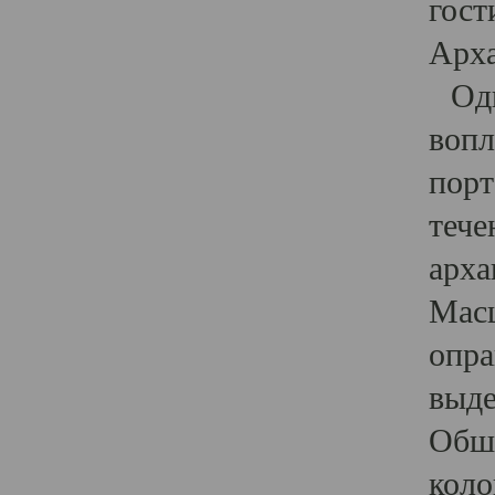
гост
Арха
Один
вопл
порт
тече
арха
Масш
опра
выде
Обши
коло