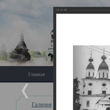
12
из
45
Главная
Экскурсия
Главная
Галерея