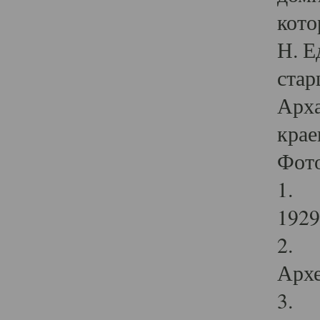
кото
Н. Е
стар
Арха
крае
Фот
1. С
1929 
2. Р
Архе
3. Ф