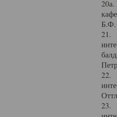
20а.
кафе
Б.Ф. 
21. 
инте
балд
Петр
22. 
инте
Оттл
23. 
инте