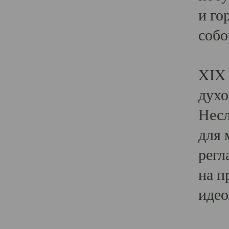
и го
собо
Явл
XIX 
духо
Несл
для 
регл
на п
идео
Поя