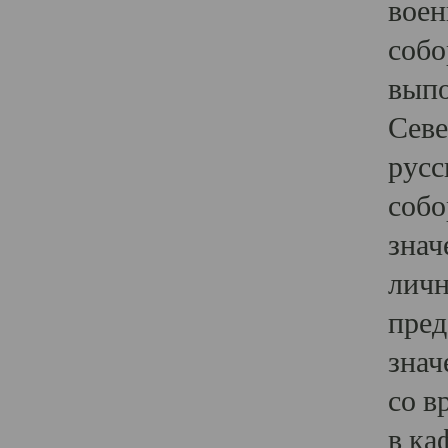
воен
собо
выпо
Севе
русс
собо
знач
личн
пред
знач
со в
в ка