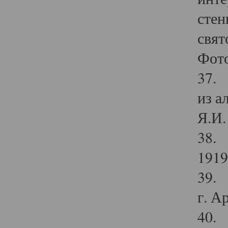
стен
свят
Фото
37. 
из а
Я.И. 
38. 
1919
39. 
г. А
40. 