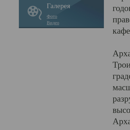
Галерея
годо
Фото
прав
Видео
кафе
Воз
Арха
Трои
град
масш
разр
высо
Арха