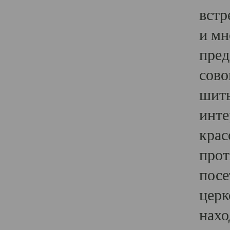
встр
и мн
пред
сово
шить
инте
крас
прот
посе
церк
нахо