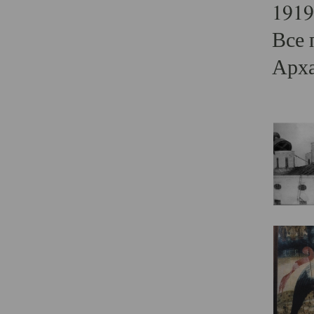
1919
Все 
Арха