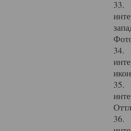
33. 
инте
запа
Фото
34. 
инте
икон
35. 
инте
Оттл
36. 
инте