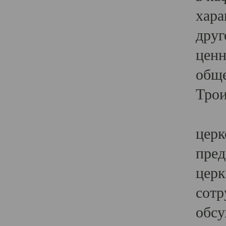
хара
друг
ценн
обще
Трои
Ярк
церк
пред
церк
сотр
обсу