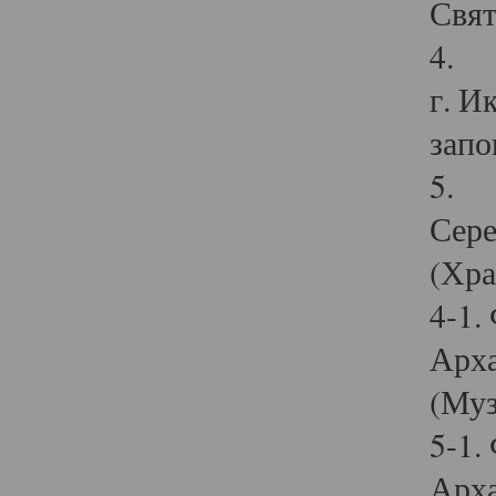
Свят
4. И
г. И
запо
5. И
Сере
(Хра
4-1.
Арха
(Муз
5-1.
Арха