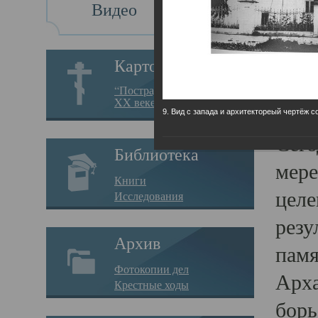
Видео
Св
Картотека
Свя
“Пострадавшие за веру в
XX веке на Севере”
23.12.
9. Вид с запада и архитектореый чертёж с
Сего
Библиотека
мере
Книги
целе
Исследования
резу
Архив
памя
Фотокопии дел
Арха
Крестные ходы
борь