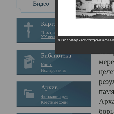
Видео
Св
Картотека
Свя
“Пострадавшие за веру в
XX веке на Севере”
23.12.
9. Вид с запада и архитектореый чертёж с
Сего
Библиотека
мере
Книги
целе
Исследования
резу
Архив
памя
Фотокопии дел
Арха
Крестные ходы
борь