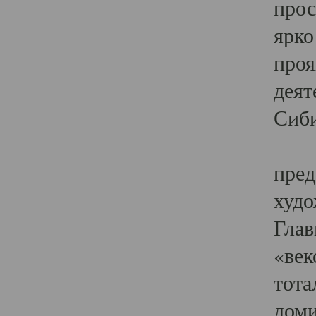
прос
ярко
проя
деят
Сиби
Одн
пред
худо
Глав
«век
тота
доми