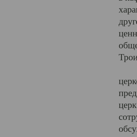
хара
друг
ценн
обще
Трои
Ярк
церк
пред
церк
сотр
обсу