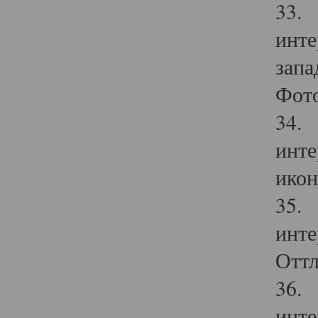
33. 
инте
запа
Фото
34. 
инте
икон
35. 
инте
Оттл
36. 
инте