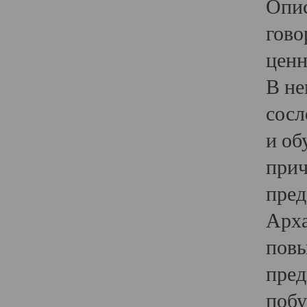
Опис
гово
ценн
В не
сосл
и об
прич
пред
Арха
повы
пред
побу