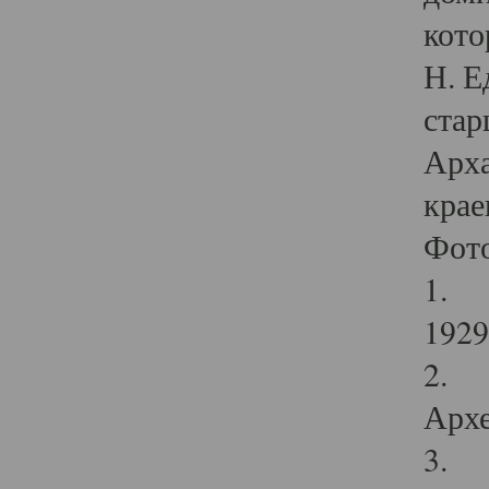
кото
Н. Е
стар
Арха
крае
Фот
1. С
1929 
2. Р
Архе
3. Ф