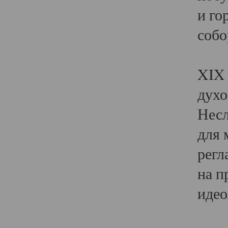
и го
собо
Явл
XIX 
духо
Несл
для 
регл
на п
идео
Поя