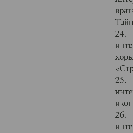
врат
Тайн
24. 
инте
хоры
«Стр
25. 
инте
икон
26. 
инте