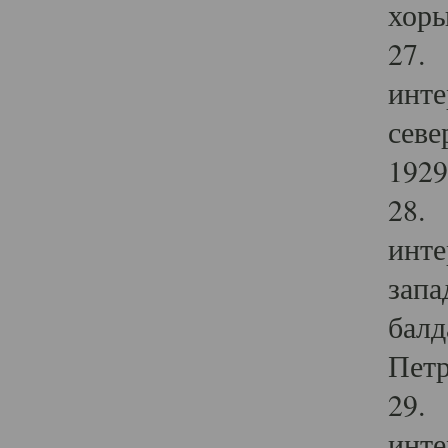
хоры
27. 
инте
севе
1929 
28. 
инте
запа
балд
Петр
29. 
инте