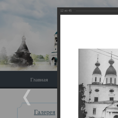
12
из
45
Главная
Экскурсия
Главная
Галерея