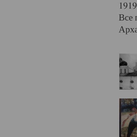
1919
Все 
Арха