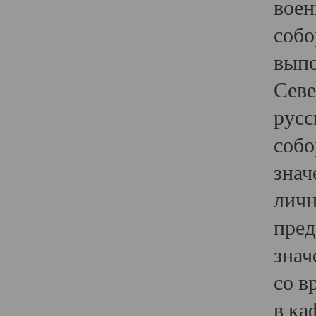
воен
собо
выпо
Севе
русс
собо
знач
личн
пред
знач
со в
в ка