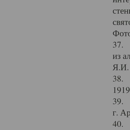
стен
свят
Фото
37. 
из а
Я.И. 
38. 
1919
39. 
г. А
40. 