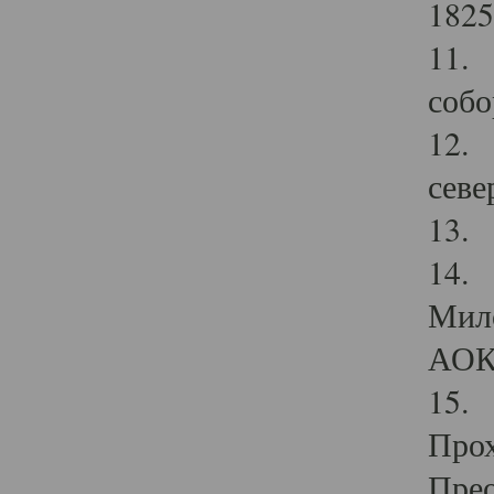
1825
11.
собо
12. 
севе
13.
14. 
Мило
АОК
15. 
Прох
Прео