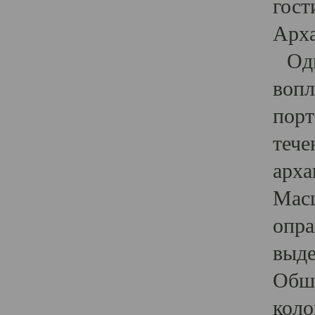
гост
Арха
Один
вопл
порт
тече
арха
Масш
опра
выде
Обши
коло