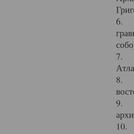
Григ
6. П
грав
собо
7. Г
Атла
8. С
вост
9. С
архи
10. 