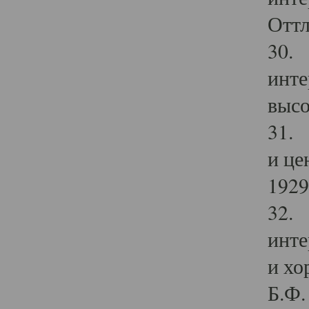
Оттл
30. 
инте
высо
31. 
и це
1929 
32. 
инте
и хо
Б.Ф. 