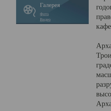
Галерея
годо
Фото
прав
Видео
кафе
Воз
Арха
Трои
град
масш
разр
высо
Арха