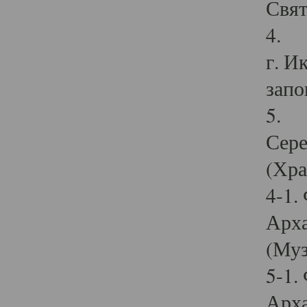
Свят
4. И
г. И
запо
5. И
Сере
(Хра
4-1.
Арха
(Муз
5-1.
Арха