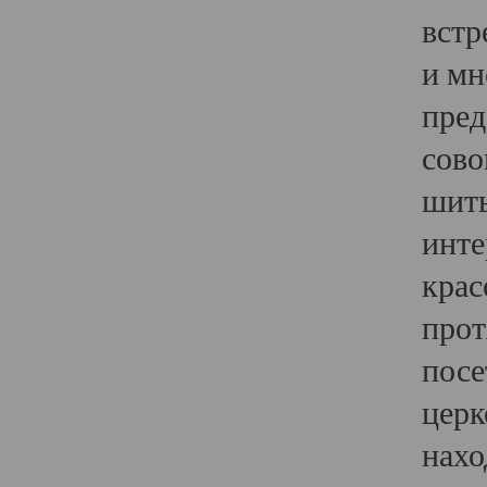
встр
и мн
пред
сово
шить
инте
крас
прот
посе
церк
нахо