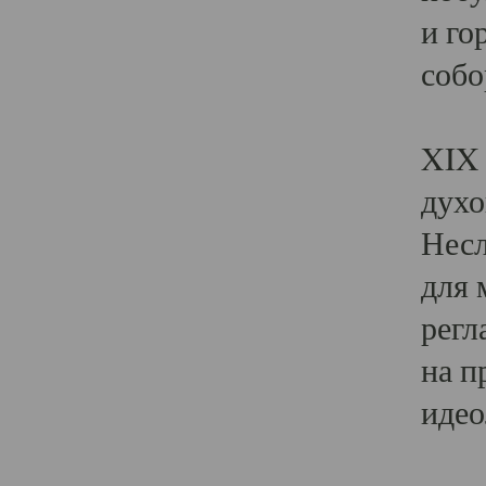
и го
собо
Явл
XIX 
духо
Несл
для 
регл
на п
идео
Поя