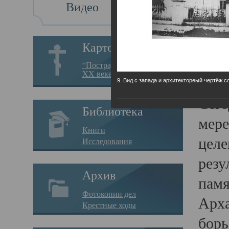
Видео
Св
Картотека
Свя
“Пострадавшие за веру в
XX веке на Севере”
23.12.
9. Вид с запада и архитектореый чертёж с
Сего
Библиотека
мере
Книги
целе
Исследования
резу
Архив
памя
Фотокопии дел
Арха
Крестные ходы
борь