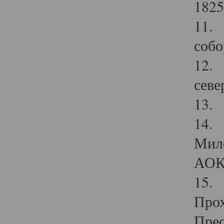
1825
11.
собо
12. 
севе
13.
14. 
Мило
АОК
15. 
Прох
Прео