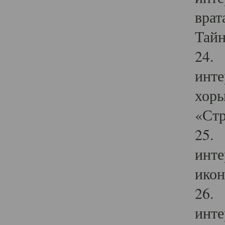
врат
Тайн
24. 
инте
хоры
«Стр
25. 
инте
икон
26. 
инте