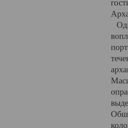
гост
Арха
Один
вопл
порт
тече
арха
Масш
опра
выде
Обши
коло