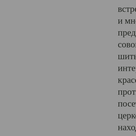
встр
и мн
пред
сово
шить
инте
крас
прот
посе
церк
нахо