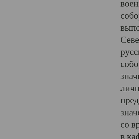
воен
собо
выпо
Севе
русс
собо
знач
личн
пред
знач
со в
в ка