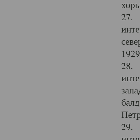
хоры
27. 
инте
севе
1929 
28. 
инте
запа
балд
Петр
29. 
инте