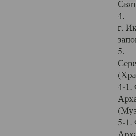
Свят
4. И
г. И
запо
5. И
Сере
(Хра
4-1.
Арха
(Муз
5-1.
Арха