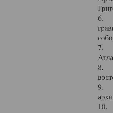
Григ
6. П
грав
собо
7. Г
Атла
8. С
вост
9. С
архи
10. 