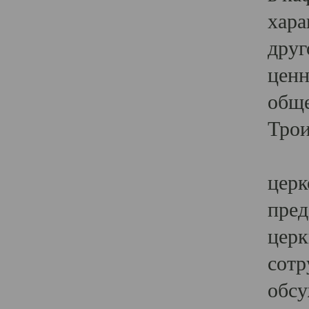
хара
друг
ценн
обще
Трои
Ярк
церк
пред
церк
сотр
обсу