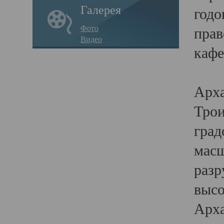
Галерея
годо
Фото
прав
Видео
кафе
Воз
Арха
Трои
град
масш
разр
высо
Арха