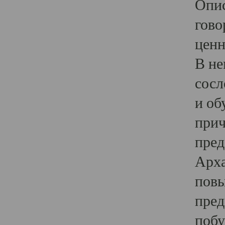
Опис
гово
ценн
В не
сосл
и об
прич
пред
Арха
повы
пред
побу