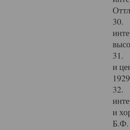
Оттл
30. 
инте
высо
31. 
и це
1929 
32. 
инте
и хо
Б.Ф. 