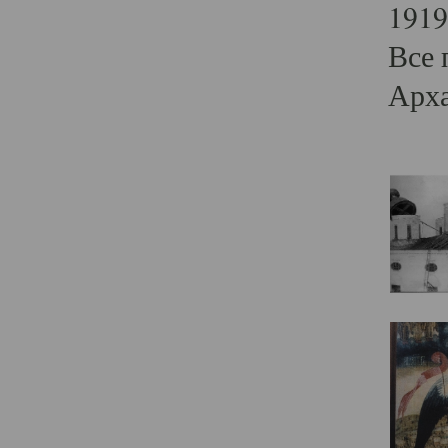
1919
Все 
Арха