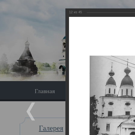
12
из
45
Главная
Экскурсия
Главная
Галерея