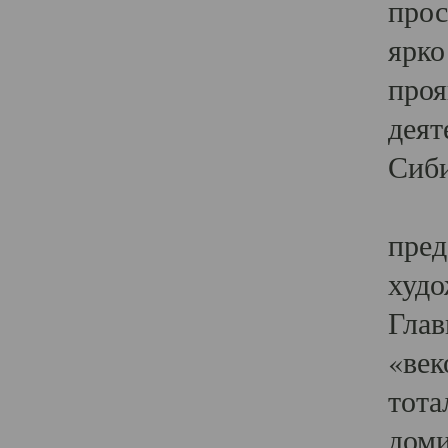
прос
ярко
проя
деят
Сиби
Одн
пред
худо
Глав
«век
тота
доми