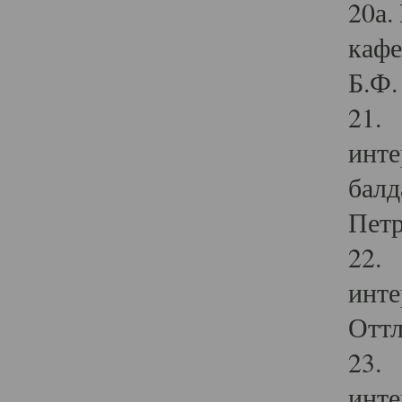
20а.
кафе
Б.Ф. 
21. 
инте
балд
Петр
22. 
инте
Оттл
23. 
инте