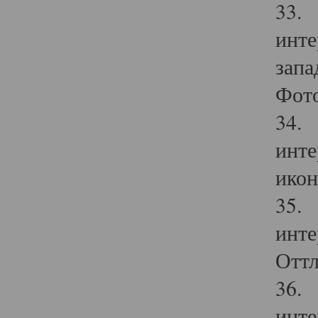
33. 
инте
запа
Фото
34. 
инте
икон
35. 
инте
Оттл
36. 
инте