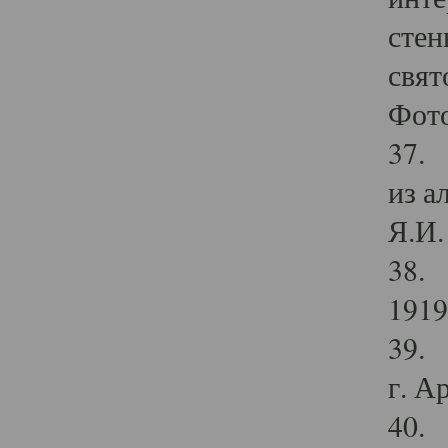
стен
свят
Фото
37. 
из а
Я.И. 
38. 
1919
39. 
г. А
40. 