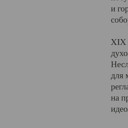
и го
собо
Явл
XIX 
духо
Несл
для 
регл
на п
идео
Поя