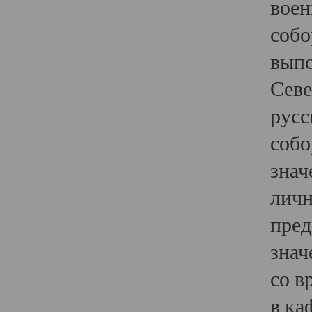
воен
собо
выпо
Севе
русс
собо
знач
личн
пред
знач
со в
в ка