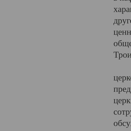
хара
друг
ценн
обще
Трои
Ярк
церк
пред
церк
сотр
обсу