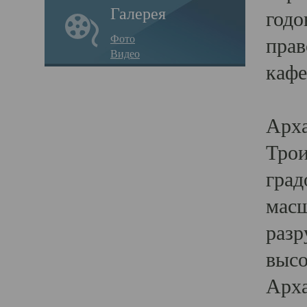
Галерея
годо
Фото
прав
Видео
кафе
Воз
Арха
Трои
град
масш
разр
высо
Арха