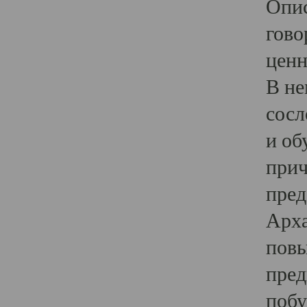
Опис
гово
ценн
В не
сосл
и об
прич
пред
Арха
повы
пред
побу