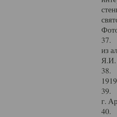
стен
свят
Фото
37. 
из а
Я.И. 
38. 
1919
39. 
г. А
40. 