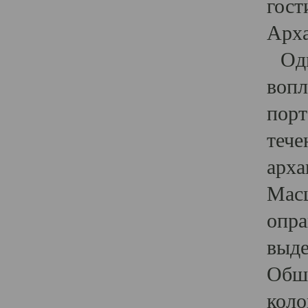
гост
Арха
Один
вопл
порт
тече
арха
Масш
опра
выде
Обши
коло