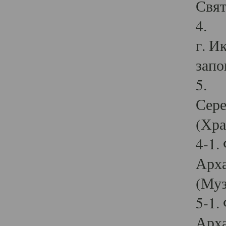
Свят
4. И
г. И
запо
5. И
Сере
(Хра
4-1.
Арха
(Муз
5-1.
Арха