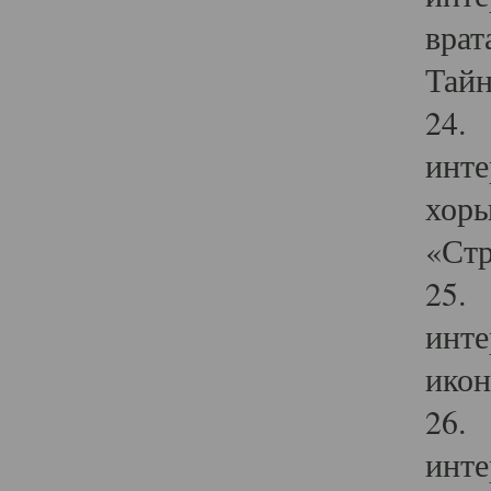
врат
Тайн
24. 
инте
хоры
«Стр
25. 
инте
икон
26. 
инте