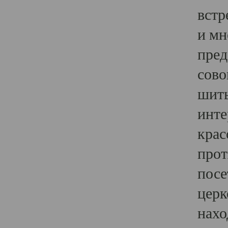
встр
и мн
пред
сово
шить
инте
крас
прот
посе
церк
нахо