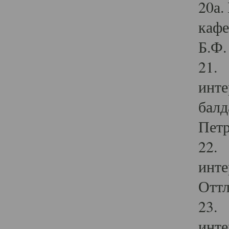
20а.
кафе
Б.Ф. 
21. 
инте
балд
Петр
22. 
инте
Оттл
23. 
инте