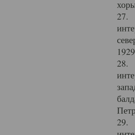
хоры
27. 
инте
севе
1929 
28. 
инте
запа
балд
Петр
29. 
инте