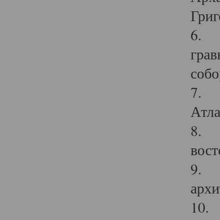
Григ
6. П
грав
собо
7. Г
Атла
8. С
вост
9. С
архи
10. 