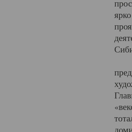
прос
ярко
проя
деят
Сиби
Одн
пред
худо
Глав
«век
тота
доми