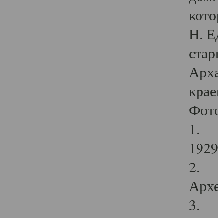
кото
Н. Е
стар
Арха
крае
Фот
1. С
1929 
2. Р
Архе
3. Ф