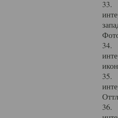
33. 
инте
запа
Фото
34. 
инте
икон
35. 
инте
Оттл
36. 
инте