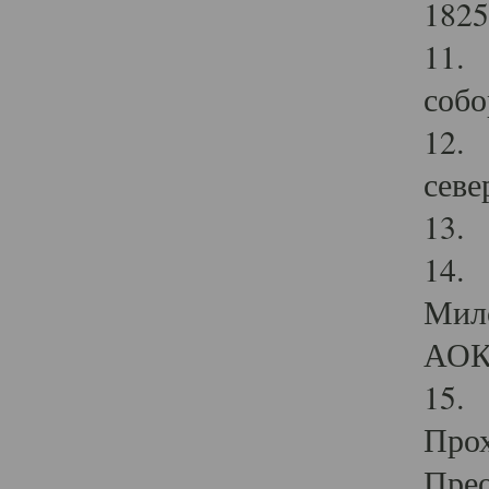
1825
11.
собо
12. 
севе
13.
14. 
Мило
АОК
15. 
Прох
Прео