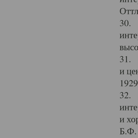
Оттл
30. 
инте
высо
31. 
и це
1929 
32. 
инте
и хо
Б.Ф. 