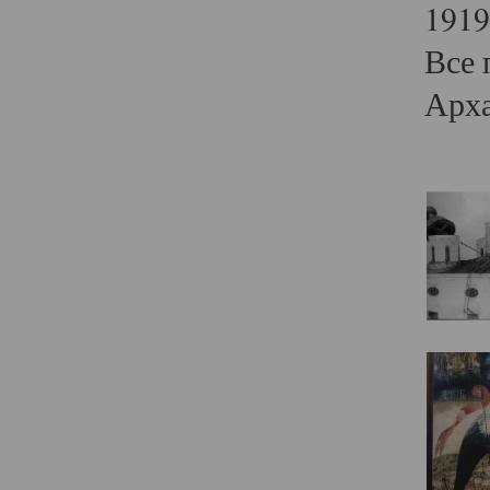
1919
Все 
Арха