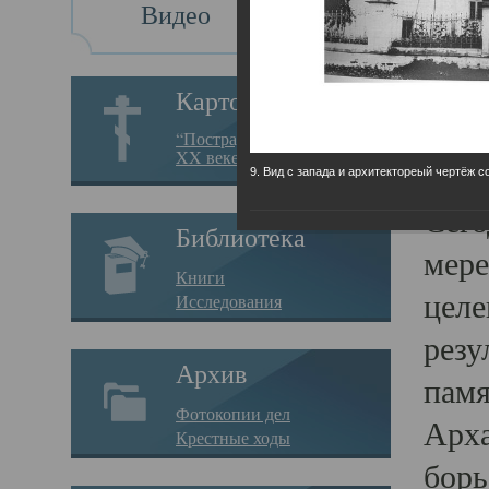
Видео
Св
Картотека
Свя
“Пострадавшие за веру в
XX веке на Севере”
23.12.
9. Вид с запада и архитектореый чертёж с
Сего
Библиотека
мере
Книги
целе
Исследования
резу
Архив
памя
Фотокопии дел
Арха
Крестные ходы
борь