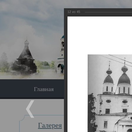
12
из
45
Главная
Экскурсия
Главная
Галерея