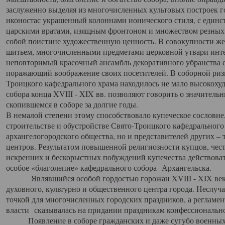
заслуженно выделяя из многочисленных культовых построек 
иконостас украшенный колоннами ионического стиля, с един
царскими вратами, изящным фронтоном и множеством резных,
собой поистине художественную ценность. В совокупности же
шитьем, многочисленными предметами церковной утвари интер
неповторимый красочный ансамбль декоративного убранства с
поражающий воображение своих посетителей. В соборной ризн
Троицкого кафедрального храма находилось не мало высокох
собора конца XVIII - XIX вв. позволяют говорить о значител
скопившемся в соборе за долгие годы.
В немалой степени этому способствовало купеческое сословие
строительстве и обустройстве Свято-Троицкого кафедрального 
архангелогородского общества, но и представителей других –
центров. Результатом повышенной религиозности купцов, чес
искренних и бескорыстных побуждений купечества действовать 
особое «благолепие» кафедрального собора Архангельска.
Являвшийся особой гордостью горожан XVIII - XIX века
духовного, культурно и общественного центра города. Неслуч
точкой для многочисленных городских праздников, а регламен
власти сказывалась на придании праздникам конфессионально
Появление в соборе гражданских и даже сугубо военных 