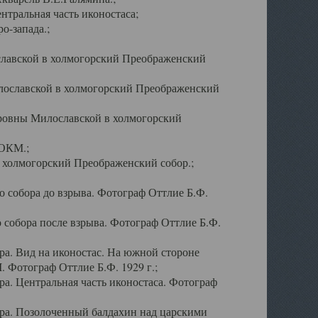
тральная часть иконостаса;
о-запада.;
славской в холмогорский Преображенский
лославской в холмогорский Преображенский
оровны Милославской в холмогорский
АОКМ.;
в холмогорский Преображенский собор.;
 собора до взрыва. Фотограф Оттлие Б.Ф.
 собора после взрыва. Фотограф Оттлие Б.Ф.
а. Вид на иконостас. На южной стороне
. Фотограф Оттлие Б.Ф. 1929 г.;
а. Центральная часть иконостаса. Фотограф
ра. Позолоченный балдахин над царскими