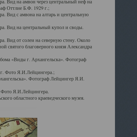
а. Вид на амвон через центральный неф на
аф Оттлие Б.Ф. 1929 г.;
. Вид с амвона на алтарь и центральную
а. Вид на центральный купол и своды.
. Вид от солеи на северную стену. Около
ой святого благоверного князя Александра
бома «Виды г. Архангельска». Фотограф
г. Фото Я.И.Лейцингера.;
рхангельска». Фотограф Лейцингер Я.И.
. Фото Я.И.Лейцингера.
кого областного краеведческого музея.