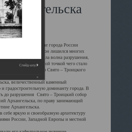
 Архангельска
 чем другие губернские города России
 в результате которых он лишился многих
у Архангельску ударила волна разрушения,
 20 –х годов. Отправной точкой чего стало
Слайд-шоу:
нсамбля кафедрального Свято – Троицкого
а, величественный каменный
ю и градостроительную доминанту города. В
оть до разрушения Свято – Троицкий собор
ний Архангельска, по праву занимающий
ртине Архангельска.
 себе яркую и своеобразную архитектуру
ниями России, Западной Европы и местной
вали его кафедральное значение,