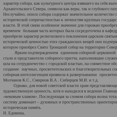
характер собора, как культурного центра взявшего на себя вы
Архангельского Севера, символа как веры, так и глубокого па
Неслучайно, описи собора содержат значительное количество п
исторической сопричастностью к личностям крупных государс
власти. В этой связи особенное значение для горожан приобре
временем большая часть которых была сосредоточена в кафедр
приобрели характер религиозного поклонения царским святыня
исторической ценностью этих гражданских вещей они подчер
которую приобрел Свято Троицкий собор на территории Север
Ярким подтверждением единения соборной церковной ис
стали и представители соборного притча, наполнившие служ
шла на сотрудничество с городской властью, на совместное о
создание научных, просветительских и благотворительных со
соборная интеллигенция проявила в развертывании просветит
Молчанов К.С., Смирнов В.А , Сибирцев М.И. и т.д.
Однако, для новой советской власти храм представляющи
художественную ценность, хотя и находился в ведении Главн
«вековым хламом». Последующая за сломом собора волна тотал
систему доминант – духовных и пространственных ориентиров,
историческая память.
Н. Едовина,