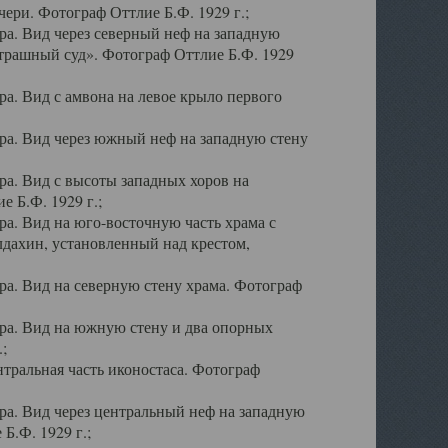
ери. Фотограф Оттлие Б.Ф. 1929 г.;
а. Вид через северный неф на западную
трашный суд». Фотограф Оттлие Б.Ф. 1929
. Вид с амвона на левое крыло первого
а. Вид через южный неф на западную стену
а. Вид с высоты западных хоров на
 Б.Ф. 1929 г.;
а. Вид на юго-восточную часть храма с
дахин, установленный над крестом,
а. Вид на северную стену храма. Фотограф
ра. Вид на южную стену и два опорных
;
тральная часть иконостаса. Фотограф
а. Вид через центральный неф на западную
Б.Ф. 1929 г.;