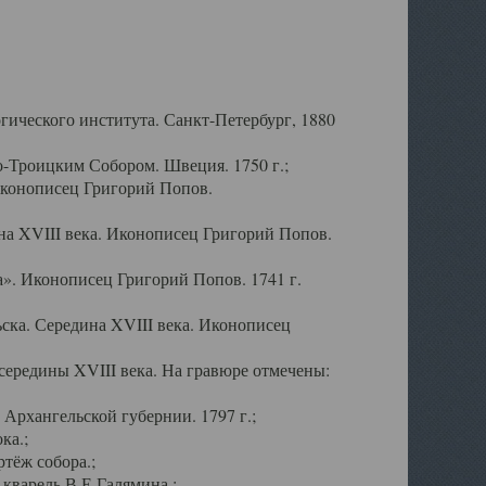
ического института. Санкт-Петербург, 1880
-Троицким Собором. Швеция. 1750 г.;
Иконописец Григорий Попов.
а XVIII века. Иконописец Григорий Попов.
». Иконописец Григорий Попов. 1741 г.
ска. Середина XVIII века. Иконописец
ередины XVIII века. На гравюре отмечены:
Архангельской губернии. 1797 г.;
ка.;
тёж собора.;
кварель В.Е.Галямина.;