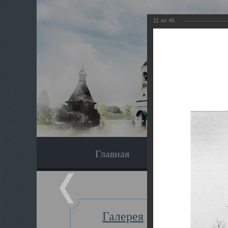
11
из
45
Главная
Экскурсия
Галерея