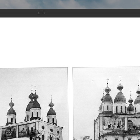
Виртуа
Новомученико
Земли А
Сайт создан по благосло
и Холмо
Наследники
Галерея
Главная
Галерея
Храмы-мученики Архангельска
Свято-Тро