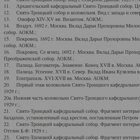
11. Архангельский кафедральный Свято-Троицкий собор. Цен
12. Свято-Троицкий собор и колокольня. Вид с запада и север
13. Омофор XIV-XV вв. Византия. АОКМ.;
14. Воздух. 1692 г. Москва. Вклад Дарьи Прохоровны Мило
собор. АОКМ.;
15. Покровец. 1692 г. Москва. Вклад Дарьи Прохоровны Ми
собор. АОКМ.;
16. Покровец. Се ягнец. 1692 г. Москва. Вклад Дарьи Прох
Преображенский собор. АОКМ.;
17. Палица. Богоматерь. Знамение. Конец XVII в. Москва. 
18. Палица. Успение. XVII в. Север. Вклад Ивана Кузвлева 
19. Епитрахиль. XVI-XVII вв. Москва. АОКМ;
20. Первый этаж колокольни Свято-Троицкого кафедрального
1929 г.;
20а. Нижняя часть колокольни Свято-Троицкого кафедрального
1929 г.;
21. Свято-Троицкий кафедральный собор. Фрагмент интерьер
балдахин, установленный над крестом, поставленным Петром I
22. Свято-Троицкий кафедральный собор. Фрагмент интерьер
Оттлие Б.Ф. 1929 г.;
23. Свято-Троицкий кафедральный собор. Фрагмент интерье