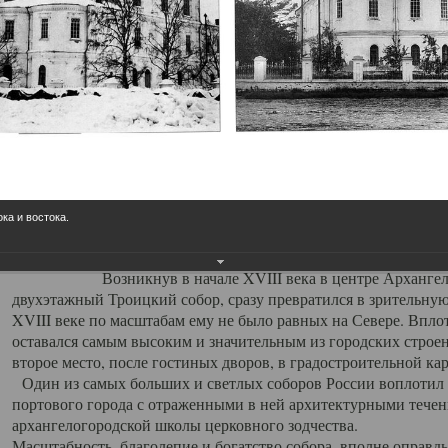
Свято-Троицкий собор
Свято-Троицкий собор Архангельска
23.12.2015
Сегодня мы можем говорить, что Архангельск в большей мере,
пострадал от целенаправленных систематических разрушений,
выдающихся памятников архитектуры. Больше всего по старом
вызванная борьбой с религией, набравшая особую силу в конце
ока и востока.
разрушение православного центра архангельской губернии - а
собора Архангельска.
Возникнув в начале XVIII века в центре Архангельск
двухэтажный Троицкий собор, сразу превратился в зрительну
XVIII веке по масштабам ему не было равных на Севере. Впл
оставался самым высоким и значительным из городских строе
второе место, после гостиных дворов, в градостроительной ка
Один из самых больших и светлых соборов России воплотил в
портового города с отраженными в ней архитектурными тече
архангелогородской школы церковного зодчества.
Масштабность, благолепие и богатство собора, вполне оправды