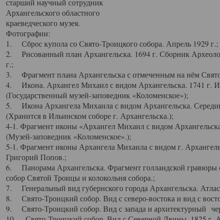
старший научный сотрудник
Архангельского областного
краеведческого музея.
Фотографии:
1. Сброс купола со Свято-Троицкого собора. Апрель 1929 г.;
2. Рисованный план Архангельска. 1694 г. Сборник Археолог
г.;
3. Фрагмент плана Архангельска с отмеченным на нём Свято
4. Икона. Архангел Михаил с видом Архангельска. 1741 г. 
(Государственный музей-заповедник «Коломенское»);
5. Икона Архангела Михаила с видом Архангельска. Середин
(Хранится в Ильинском соборе г. Архангельска.);
4-1. Фрагмент иконы «Архангел Михаил с видом Архангельска
(Музей-заповедник «Коломенское».);
5-1. Фрагмент иконы Архангела Михаила с видом г. Архангель
Григорий Попов.;
6. Панорама Архангельска. Фрагмент голландской гравюры с
собор Святой Троицы и колокольня собора.;
7. Генеральный вид губернского города Архангельска. Атлас 
8. Свято-Троицкий собор. Вид с северо-востока и вид с восто
9. Свято-Троицкий собор. Вид с запада и архитектурный чер
10. Свято-Троицкий собор. Вид с Северной Двины. 1825 г. А