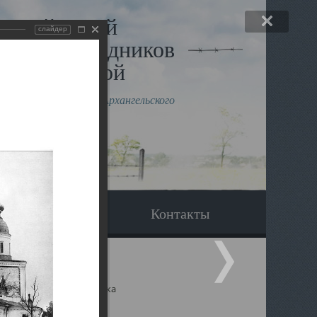
льный музей
слайдер
в и исповедников
рхангельской
влению митрополита Архангельского
горского Даниила
Вопрос-ответ
Контакты
ицкий собор Архангельска