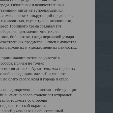
города. Обширный и величественный
ственными нигде не встречающимися
 символических инкрустаций представлял
 с живописью, скульптурой, иконописью,
ьер Троицкого храма создавал тот
обора, на протяжении многих лет
ице, библиотеке, среди церковной утвари
удожественных предметов. Описи имущества
ьных церковных и художественных ценностях,
, принимавшее активное участие в
собора, причем не только
 тесно связанных с Архангельском торговых
толюбия предпринимателей, а главное
во благо своего края и города и стало
 он одновременно воплотил себе функции
айно, именно собор становился отправной
тация торжеств со стороны
-идеологической окраски.
вещей указывало на общественный