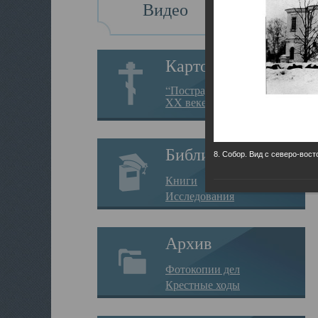
Видео
Картотека
“Пострадавшие за веру в
XX веке на Севере”
Библиотека
8. Собор. Вид с северо-вост
Книги
Исследования
Архив
Фотокопии дел
Крестные ходы