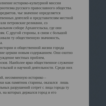
полнение историко-культурной миссии
триотизма русского православного общества.
редметов, чье значение определяется
твенных деятелей и представителям местной
тали петровские реликвии, со
альном соборе Архангельска, где они
м. С другой стороны, в связи с большой
кивали ту общественную значимость,
а.
тории и общественной жизни города
ение церкви новым содержанием. Они охотно
бсуждение местных проблем,
юзов. Наиболее ярко общественное служение
ельской и научной деятельности. Среди них
й, несомненную историко –
ауки как памятник старины, оказался лишь
ьных разрушений сотрет с лица города ту
 на которых держался город и его