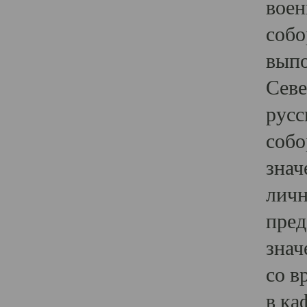
воен
собо
выпо
Севе
русс
собо
знач
личн
пред
знач
со в
в ка