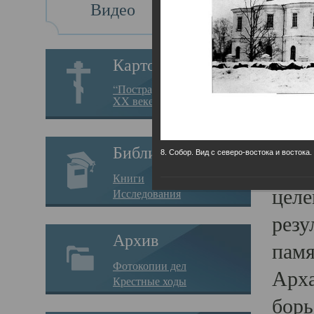
Видео
Св
Картотека
Свя
“Пострадавшие за веру в
XX веке на Севере”
23.12.
Сего
Библиотека
8. Собор. Вид с северо-востока и востока.
мере
Книги
целе
Исследования
резу
Архив
памя
Фотокопии дел
Арха
Крестные ходы
борь