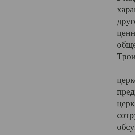
хара
друг
ценн
обще
Трои
Ярк
церк
пред
церк
сотр
обсу