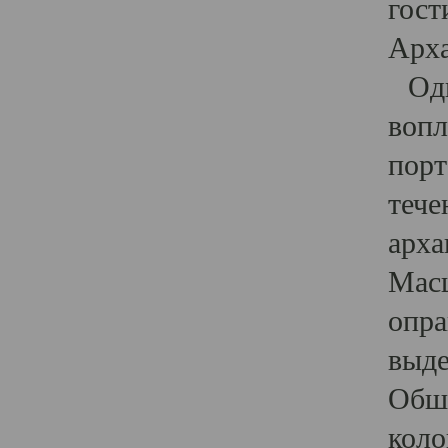
гост
Арха
Один
вопл
порт
тече
арха
Масш
опра
выде
Обши
коло