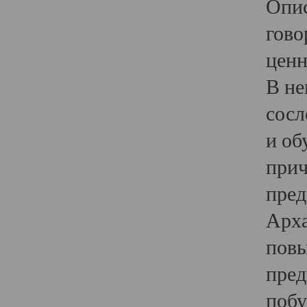
Опис
гово
ценн
В не
сосл
и об
прич
пред
Арха
повы
пред
побу