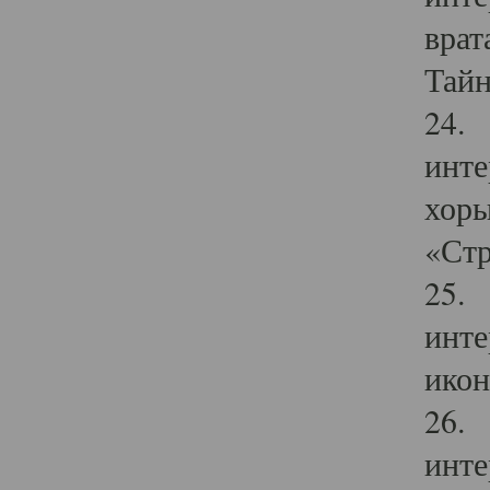
врат
Тайн
24. 
инте
хоры
«Стр
25. 
инте
икон
26. 
инте