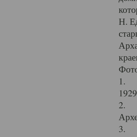
кото
Н. Е
стар
Арха
крае
Фот
1. С
1929 
2. Р
Архе
3. Ф