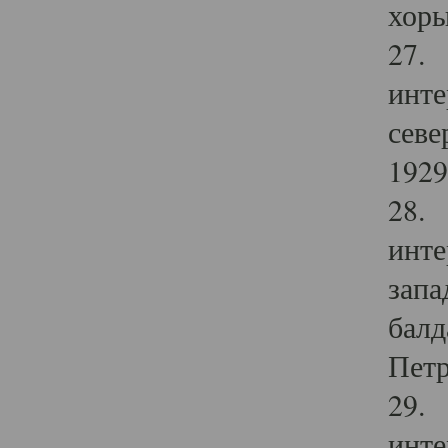
хоры
27. 
инте
севе
1929 
28. 
инте
запа
балд
Петр
29. 
инте