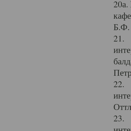
20а.
кафе
Б.Ф. 
21. 
инте
балд
Петр
22. 
инте
Оттл
23. 
инте