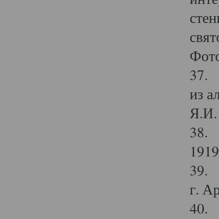
стен
свят
Фото
37. 
из а
Я.И. 
38. 
1919
39. 
г. А
40. 