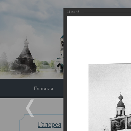
11
из
45
Главная
Экскурсия
Главная
Галерея