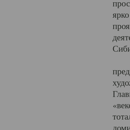
прос
ярко
проя
деят
Сиби
Одн
пред
худо
Глав
«век
тота
доми