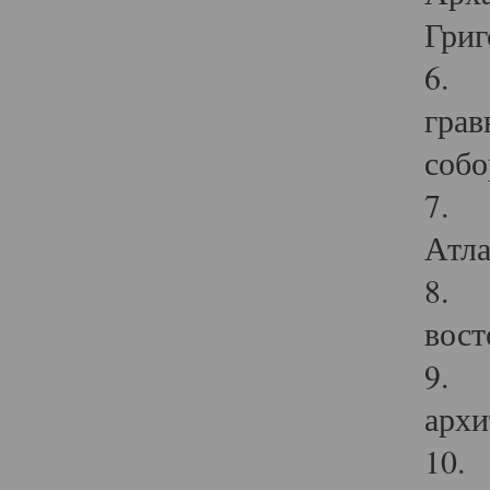
Григ
6. П
грав
собо
7. Г
Атла
8. С
вост
9. С
архи
10. 