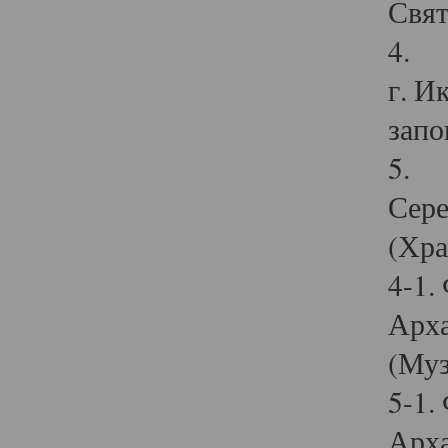
Свят
4. И
г. И
запо
5. И
Сере
(Хра
4-1.
Арха
(Муз
5-1.
Арха