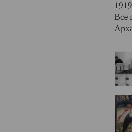
1919
Все 
Арха