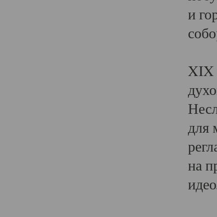
и го
собо
Явл
XIX 
духо
Несл
для 
регл
на п
идео
Поя