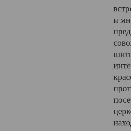
встр
и мн
пред
сово
шить
инте
крас
прот
посе
церк
нахо