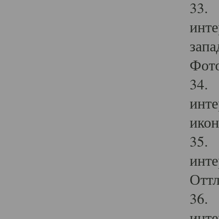
33. 
инте
запа
Фото
34. 
инте
икон
35. 
инте
Оттл
36. 
инте