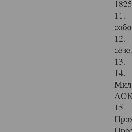
1825
11.
собо
12. 
севе
13.
14. 
Мило
АОК
15. 
Прох
Прео