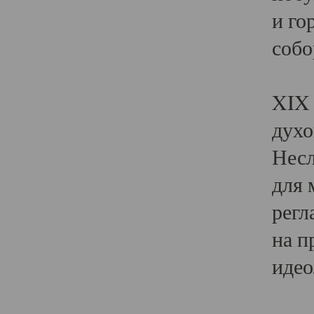
и го
собо
Явл
XIX 
духо
Несл
для 
регл
на п
идео
Поя