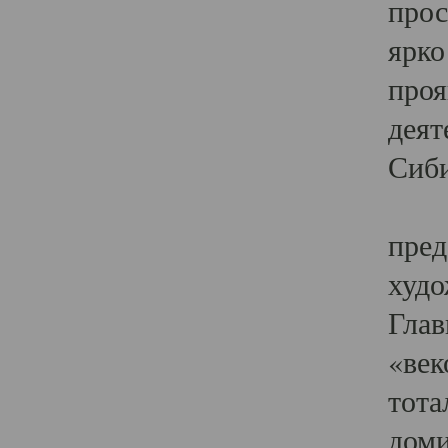
прос
ярко
проя
деят
Сиби
Одн
пред
худо
Глав
«век
тота
доми