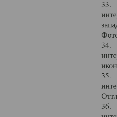
33. 
инте
запа
Фото
34. 
инте
икон
35. 
инте
Оттл
36. 
инте