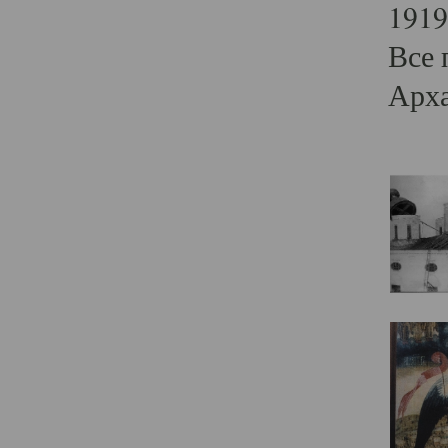
1919
Все 
Арха