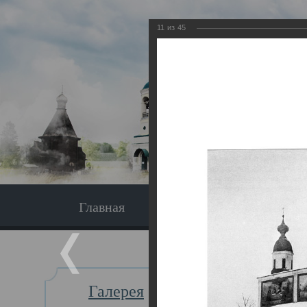
11
из
45
Главная
Экскурсия
Главная
Галерея