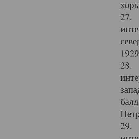
хоры
27. 
инте
севе
1929 
28. 
инте
запа
балд
Петр
29. 
инте