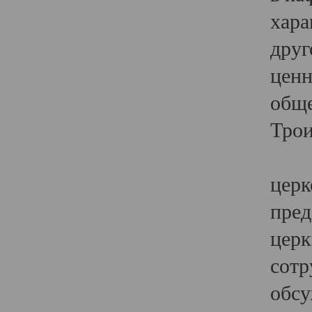
хара
друг
ценн
обще
Трои
Ярк
церк
пред
церк
сотр
обсу