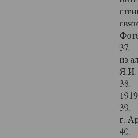
стен
свят
Фото
37. 
из а
Я.И. 
38. 
1919
39. 
г. А
40. 