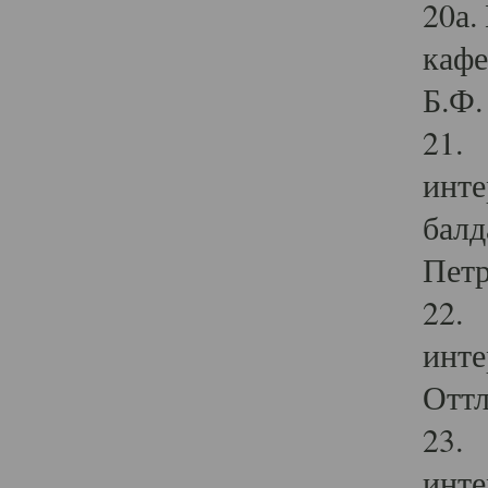
20а.
кафе
Б.Ф. 
21. 
инте
балд
Петр
22. 
инте
Оттл
23. 
инте