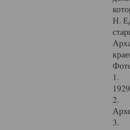
кото
Н. Е
стар
Арха
крае
Фот
1. С
1929 
2. Р
Архе
3. Ф