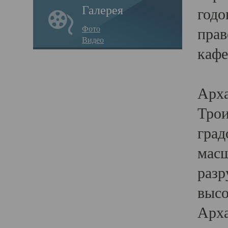
Галерея
годо
Фото
прав
Видео
кафе
Воз
Арха
Трои
град
масш
разр
высо
Арха