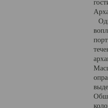
гост
Арха
Один
вопл
порт
тече
арха
Масш
опра
выде
Обши
коло