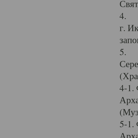
Свят
4. И
г. И
запо
5. И
Сере
(Хра
4-1.
Арха
(Муз
5-1.
Арха