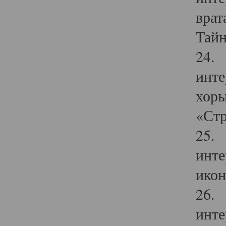
врат
Тайн
24. 
инте
хоры
«Стр
25. 
инте
икон
26. 
инте