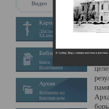
Видео
Св
Картотека
Свя
“Пострадавшие за веру в
XX веке на Севере”
23.12.
Сего
Библиотека
8. Собор. Вид с северо-востока и востока.
мере
Книги
целе
Исследования
резу
Архив
памя
Фотокопии дел
Арха
Крестные ходы
борь