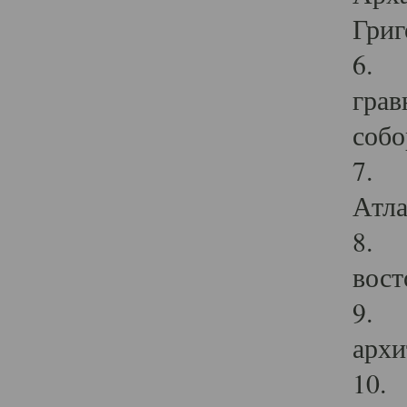
Григ
6. П
грав
собо
7. Г
Атла
8. С
вост
9. С
архи
10. 