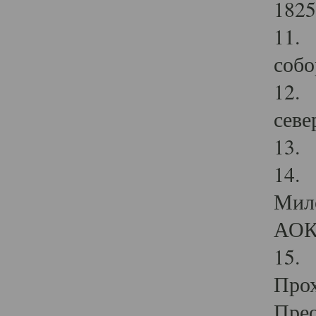
1825
11.
собо
12. 
севе
13.
14. 
Мило
АОК
15. 
Прох
Прео