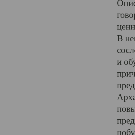
Опис
гово
ценн
В не
сосл
и об
прич
пред
Арха
повы
пред
побу