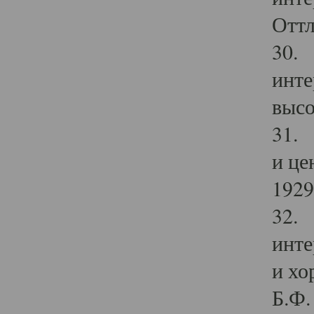
Оттл
30. 
инте
высо
31. 
и це
1929 
32. 
инте
и хо
Б.Ф. 