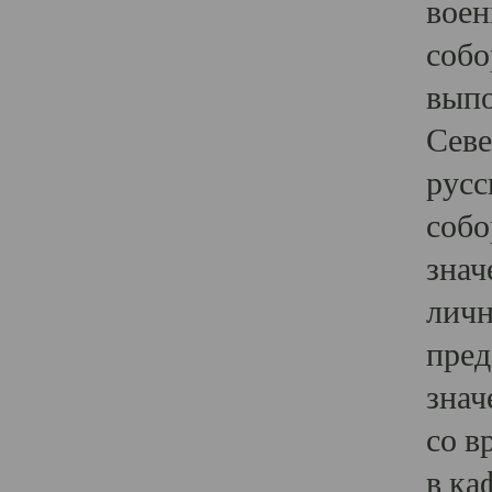
воен
собо
выпо
Севе
русс
собо
знач
личн
пред
знач
со в
в ка