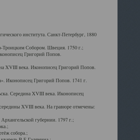
ического института. Санкт-Петербург, 1880
-Троицким Собором. Швеция. 1750 г.;
Иконописец Григорий Попов.
а XVIII века. Иконописец Григорий Попов.
». Иконописец Григорий Попов. 1741 г.
ска. Середина XVIII века. Иконописец
ередины XVIII века. На гравюре отмечены:
Архангельской губернии. 1797 г.;
ка.;
тёж собора.;
кварель В.Е.Галямина.;