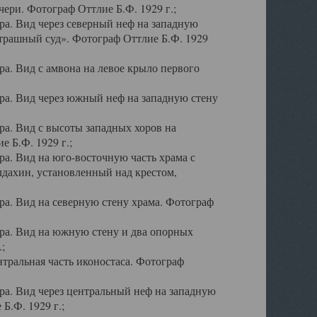
ери. Фотограф Оттлие Б.Ф. 1929 г.;
а. Вид через северный неф на западную
трашный суд». Фотограф Оттлие Б.Ф. 1929
. Вид с амвона на левое крыло первого
а. Вид через южный неф на западную стену
а. Вид с высоты западных хоров на
 Б.Ф. 1929 г.;
а. Вид на юго-восточную часть храма с
дахин, установленный над крестом,
а. Вид на северную стену храма. Фотограф
ра. Вид на южную стену и два опорных
;
тральная часть иконостаса. Фотограф
а. Вид через центральный неф на западную
Б.Ф. 1929 г.;