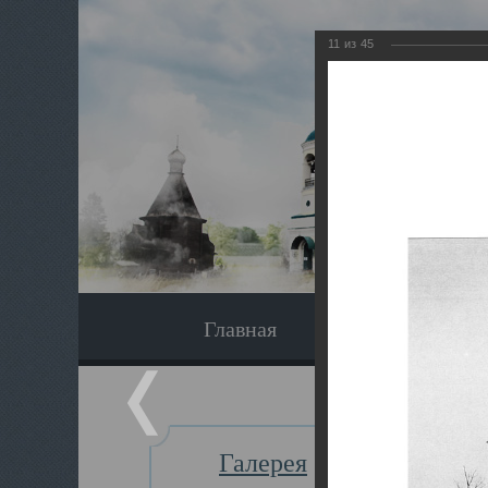
11
из
45
Главная
Экскурсия
Галерея