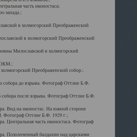
тральная часть иконостаса;
о-запада.;
славской в холмогорский Преображенский
лославской в холмогорский Преображенский
оровны Милославской в холмогорский
АОКМ.;
в холмогорский Преображенский собор.;
 собора до взрыва. Фотограф Оттлие Б.Ф.
 собора после взрыва. Фотограф Оттлие Б.Ф.
а. Вид на иконостас. На южной стороне
. Фотограф Оттлие Б.Ф. 1929 г.;
а. Центральная часть иконостаса. Фотограф
ра. Позолоченный балдахин над царскими