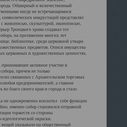
города. Обширный и величественный
ственными нигде не встречающимися
 символических инкрустаций представлял
 с живописью, скульптурой, иконописью,
ьер Троицкого храма создавал тот
обора, на протяжении многих лет
ице, библиотеке, среди церковной утвари
удожественных предметов. Описи имущества
ьных церковных и художественных ценностях,
, принимавшее активное участие в
собора, причем не только
 тесно связанных с Архангельском торговых
толюбия предпринимателей, а главное
во благо своего края и города и стало
 он одновременно воплотил себе функции
айно, именно собор становился отправной
тация торжеств со стороны
-идеологической окраски.
вещей указывало на общественный