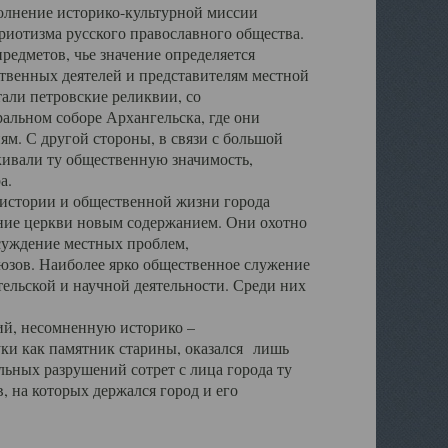
полнение историко-культурной миссии
триотизма русского православного общества.
редметов, чье значение определяется
твенных деятелей и представителям местной
тали петровские реликвии, со
альном соборе Архангельска, где они
м. С другой стороны, в связи с большой
кивали ту общественную значимость,
а.
тории и общественной жизни города
ение церкви новым содержанием. Они охотно
бсуждение местных проблем,
юзов. Наиболее ярко общественное служение
ельской и научной деятельности. Среди них
й, несомненную историко –
ауки как памятник старины, оказался лишь
ьных разрушений сотрет с лица города ту
 на которых держался город и его