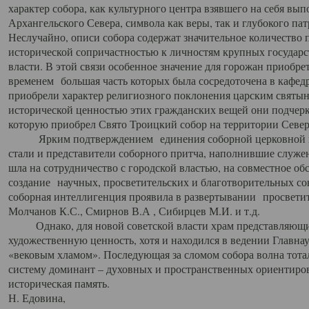
характер собора, как культурного центра взявшего на себя вы
Архангельского Севера, символа как веры, так и глубокого па
Неслучайно, описи собора содержат значительное количество п
исторической сопричастностью к личностям крупных государс
власти. В этой связи особенное значение для горожан приобре
временем большая часть которых была сосредоточена в кафедр
приобрели характер религиозного поклонения царским святыня
исторической ценностью этих гражданских вещей они подчер
которую приобрел Свято Троицкий собор на территории Север
Ярким подтверждением единения соборной церковной ис
стали и представители соборного притча, наполнившие служ
шла на сотрудничество с городской властью, на совместное о
создание научных, просветительских и благотворительных со
соборная интеллигенция проявила в развертывании просветит
Молчанов К.С., Смирнов В.А , Сибирцев М.И. и т.д.
Однако, для новой советской власти храм представляющи
художественную ценность, хотя и находился в ведении Главн
«вековым хламом». Последующая за сломом собора волна тотал
систему доминант – духовных и пространственных ориентиров,
историческая память.
Н. Едовина,