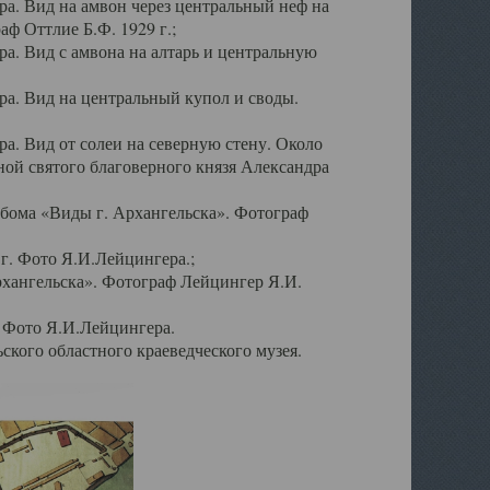
а. Вид на амвон через центральный неф на
аф Оттлие Б.Ф. 1929 г.;
. Вид с амвона на алтарь и центральную
а. Вид на центральный купол и своды.
. Вид от солеи на северную стену. Около
ой святого благоверного князя Александра
бома «Виды г. Архангельска». Фотограф
г. Фото Я.И.Лейцингера.;
рхангельска». Фотограф Лейцингер Я.И.
. Фото Я.И.Лейцингера.
кого областного краеведческого музея.