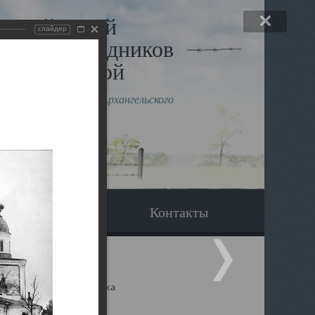
льный музей
слайдер
в и исповедников
рхангельской
влению митрополита Архангельского
горского Даниила
Вопрос-ответ
Контакты
ицкий собор Архангельска