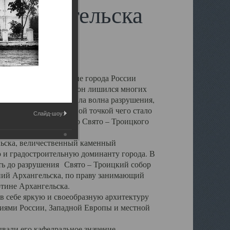
 Архангельска
 чем другие губернские города России
 в результате которых он лишился многих
у Архангельску ударила волна разрушения,
 20 –х годов. Отправной точкой чего стало
Слайд-шоу:
нсамбля кафедрального Свято – Троицкого
а, величественный каменный
ю и градостроительную доминанту города. В
оть до разрушения Свято – Троицкий собор
ний Архангельска, по праву занимающий
ртине Архангельска.
 себе яркую и своеобразную архитектуру
ниями России, Западной Европы и местной
вали его кафедральное значение,