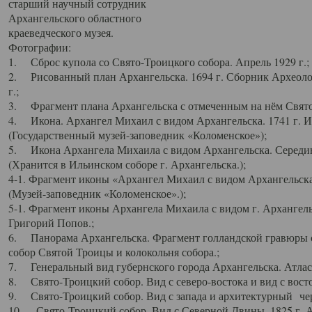
старший научный сотрудник
Архангельского областного
краеведческого музея.
Фотографии:
1. Сброс купола со Свято-Троицкого собора. Апрель 1929 г.;
2. Рисованный план Архангельска. 1694 г. Сборник Археолог
г.;
3. Фрагмент плана Архангельска с отмеченным на нём Свято
4. Икона. Архангел Михаил с видом Архангельска. 1741 г. 
(Государственный музей-заповедник «Коломенское»);
5. Икона Архангела Михаила с видом Архангельска. Середин
(Хранится в Ильинском соборе г. Архангельска.);
4-1. Фрагмент иконы «Архангел Михаил с видом Архангельска
(Музей-заповедник «Коломенское».);
5-1. Фрагмент иконы Архангела Михаила с видом г. Архангель
Григорий Попов.;
6. Панорама Архангельска. Фрагмент голландской гравюры с
собор Святой Троицы и колокольня собора.;
7. Генеральный вид губернского города Архангельска. Атлас 
8. Свято-Троицкий собор. Вид с северо-востока и вид с восто
9. Свято-Троицкий собор. Вид с запада и архитектурный чер
10. Свято-Троицкий собор. Вид с Северной Двины. 1825 г. А