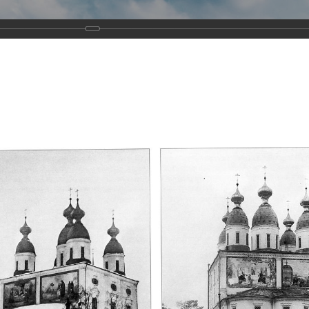
Виртуа
Новомученико
Земли А
Сайт создан по благосло
и Холмо
Наследники
Галерея
Главная
Галерея
Храмы-мученики Архангельска
Свято-Тро