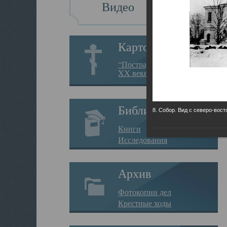
Видео
Картотека
“Пострадавшие за веру в
XX веке на Севере”
Библиотека
8. Собор. Вид с северо-вост
Книги
Исследования
Архив
Фотокопии дел
Крестные ходы