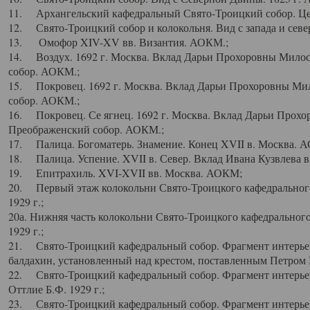
11. Архангельский кафедральный Свято-Троицкий собор. Цен
12. Свято-Троицкий собор и колокольня. Вид с запада и север
13. Омофор XIV-XV вв. Византия. АОКМ.;
14. Воздух. 1692 г. Москва. Вклад Дарьи Прохоровны Мило
собор. АОКМ.;
15. Покровец. 1692 г. Москва. Вклад Дарьи Прохоровны Ми
собор. АОКМ.;
16. Покровец. Се ягнец. 1692 г. Москва. Вклад Дарьи Прох
Преображенский собор. АОКМ.;
17. Палица. Богоматерь. Знамение. Конец XVII в. Москва. 
18. Палица. Успение. XVII в. Север. Вклад Ивана Кузвлева 
19. Епитрахиль. XVI-XVII вв. Москва. АОКМ;
20. Первый этаж колокольни Свято-Троицкого кафедрального
1929 г.;
20а. Нижняя часть колокольни Свято-Троицкого кафедрального
1929 г.;
21. Свято-Троицкий кафедральный собор. Фрагмент интерьер
балдахин, установленный над крестом, поставленным Петром I
22. Свято-Троицкий кафедральный собор. Фрагмент интерьер
Оттлие Б.Ф. 1929 г.;
23. Свято-Троицкий кафедральный собор. Фрагмент интерье