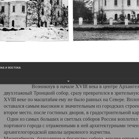
Свято-Троицкий собор
Свято-Троицкий собор Архангельска
23.12.2015
Сегодня мы можем говорить, что Архангельск в большей мере,
пострадал от целенаправленных систематических разрушений,
выдающихся памятников архитектуры. Больше всего по старом
вызванная борьбой с религией, набравшая особую силу в конце
ока и востока.
разрушение православного центра архангельской губернии - а
собора Архангельска.
Возникнув в начале XVIII века в центре Архангельск
двухэтажный Троицкий собор, сразу превратился в зрительну
XVIII веке по масштабам ему не было равных на Севере. Впл
оставался самым высоким и значительным из городских строе
второе место, после гостиных дворов, в градостроительной ка
Один из самых больших и светлых соборов России воплотил в
портового города с отраженными в ней архитектурными тече
архангелогородской школы церковного зодчества.
Масштабность, благолепие и богатство собора, вполне оправды