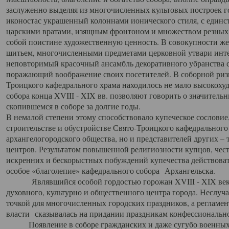
заслуженно выделяя из многочисленных культовых построек 
иконостас украшенный колоннами ионического стиля, с един
царскими вратами, изящным фронтоном и множеством резных,
собой поистине художественную ценность. В совокупности же
шитьем, многочисленными предметами церковной утвари интер
неповторимый красочный ансамбль декоративного убранства с
поражающий воображение своих посетителей. В соборной ризн
Троицкого кафедрального храма находилось не мало высокох
собора конца XVIII - XIX вв. позволяют говорить о значител
скопившемся в соборе за долгие годы.
В немалой степени этому способствовало купеческое сословие
строительстве и обустройстве Свято-Троицкого кафедрального 
архангелогородского общества, но и представителей других –
центров. Результатом повышенной религиозности купцов, чес
искренних и бескорыстных побуждений купечества действовать 
особое «благолепие» кафедрального собора Архангельска.
Являвшийся особой гордостью горожан XVIII - XIX века
духовного, культурно и общественного центра города. Неслуч
точкой для многочисленных городских праздников, а регламен
власти сказывалась на придании праздникам конфессионально
Появление в соборе гражданских и даже сугубо военных 