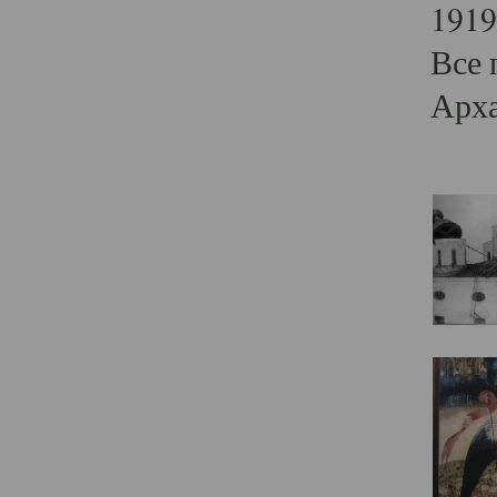
1919
Все 
Арха