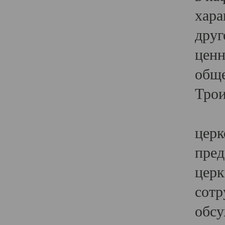
хара
друг
ценн
обще
Трои
Ярк
церк
пред
церк
сотр
обсу