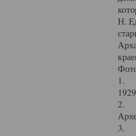
кото
Н. Е
стар
Арха
крае
Фот
1. С
1929 
2. Р
Архе
3. Ф