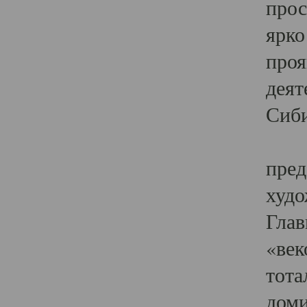
прос
ярко
проя
деят
Сиби
Одн
пред
худо
Глав
«век
тота
доми