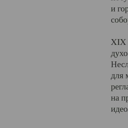
и го
собо
Явл
XIX 
духо
Несл
для 
регл
на п
идео
Поя