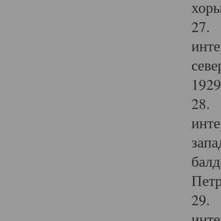
хоры
27. 
инте
севе
1929 
28. 
инте
запа
балд
Петр
29. 
инте