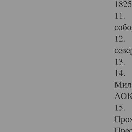
1825
11.
собо
12. 
севе
13.
14. 
Мило
АОК
15. 
Прох
Прео