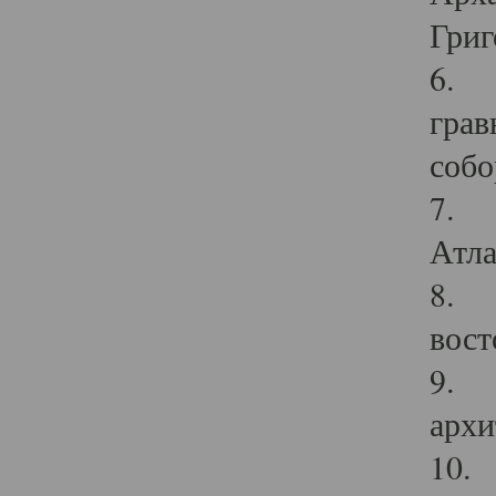
Григ
6. П
грав
собо
7. Г
Атла
8. С
вост
9. С
архи
10. 