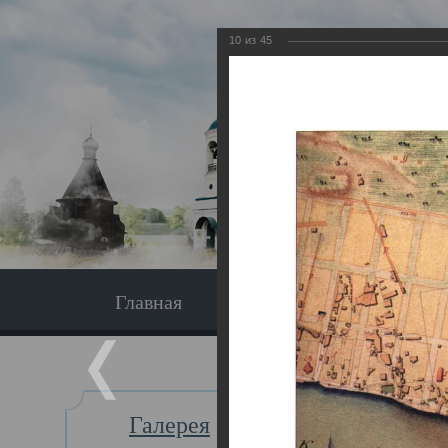
10
из
45
Главная
Экскурсия
Главная
Галерея