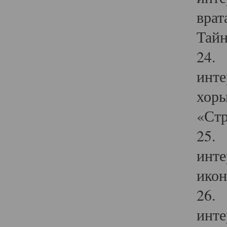
врат
Тайн
24. 
инте
хоры
«Стр
25. 
инте
икон
26. 
инте