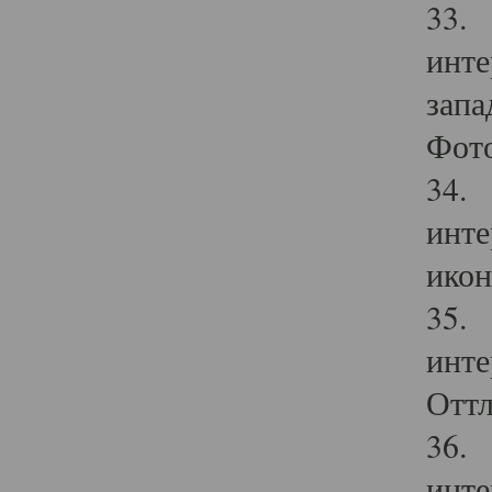
33. 
инте
запа
Фото
34. 
инте
икон
35. 
инте
Оттл
36. 
инте