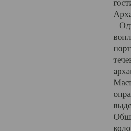
гост
Арха
Один
вопл
порт
тече
арха
Масш
опра
выде
Обши
коло