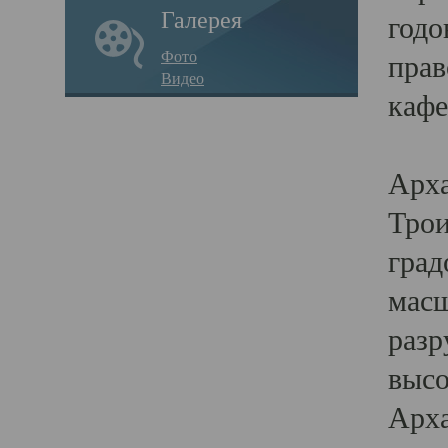
Галерея
годо
Фото
прав
Видео
кафе
Воз
Арха
Трои
град
масш
разр
высо
Арха