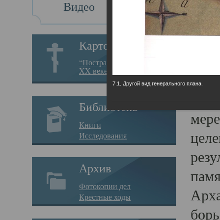
Видео
Св
Картотека
Свя
“Пострадавшие за веру в
XX веке на Севере”
23.12.
7.1. Другой вид генерального плана.
Сего
Библиотека
мере
Книги
целе
Исследования
резу
Архив
памя
Фотокопии дел
Арха
Крестные ходы
борь