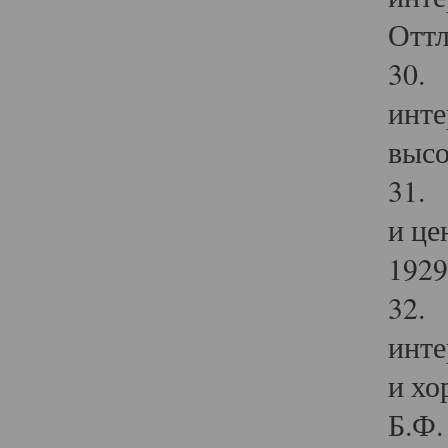
Оттл
30. 
инте
высо
31. 
и це
1929 
32. 
инте
и хо
Б.Ф. 