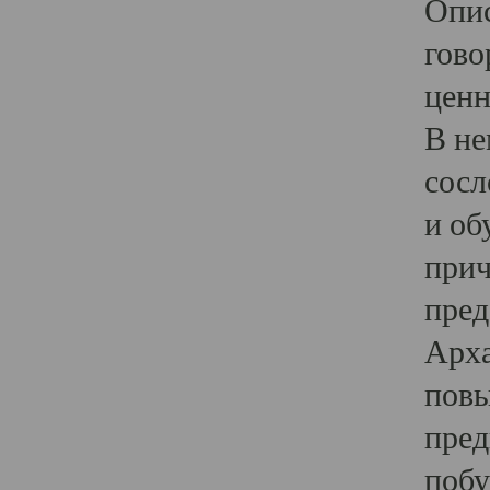
Опис
гово
ценн
В не
сосл
и об
прич
пред
Арха
повы
пред
побу