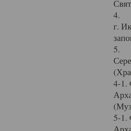
Свят
4. И
г. И
запо
5. И
Сере
(Хра
4-1.
Арха
(Муз
5-1.
Арха