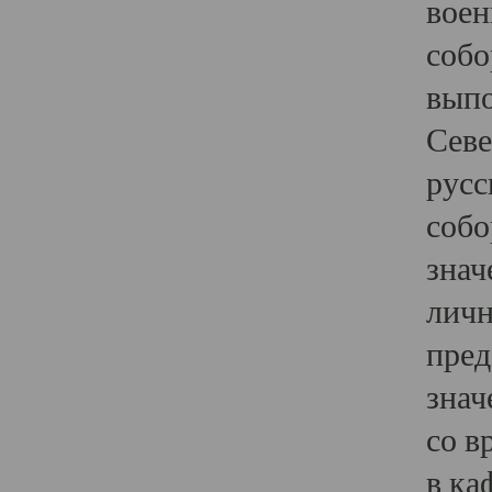
воен
собо
выпо
Севе
русс
собо
знач
личн
пред
знач
со в
в ка