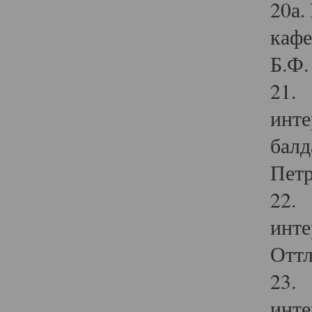
20а.
кафе
Б.Ф. 
21. 
инте
балд
Петр
22. 
инте
Оттл
23. 
инте