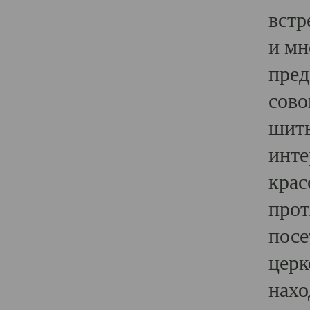
встр
и мн
пред
сово
шить
инте
крас
прот
посе
церк
нахо