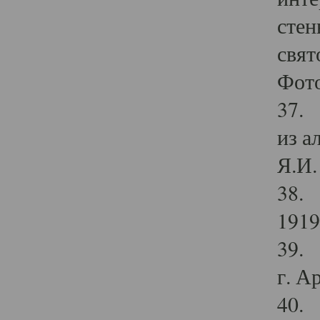
стен
свят
Фото
37. 
из а
Я.И. 
38. 
1919
39. 
г. А
40. 