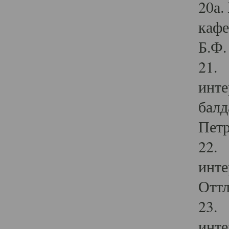
20а.
кафе
Б.Ф. 
21. 
инте
балд
Петр
22. 
инте
Оттл
23. 
инте