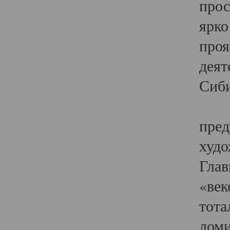
прос
ярко
проя
деят
Сиби
Одн
пред
худо
Глав
«век
тота
доми