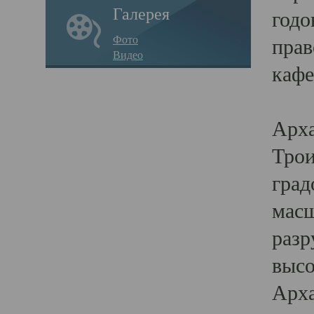
Галерея
годо
Фото
прав
Видео
кафе
Воз
Арха
Трои
град
масш
разр
высо
Арха