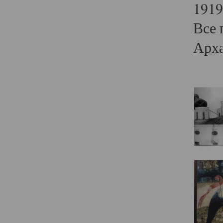
1919
Все 
Арха