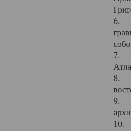
Григ
6. П
грав
собо
7. Г
Атла
8. С
вост
9. С
архи
10. 