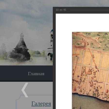
10
из
45
Главная
Экскурсия
Главная
Галерея