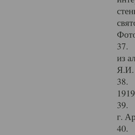
стен
свят
Фото
37. 
из а
Я.И. 
38. 
1919
39. 
г. А
40. 