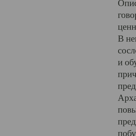
Опис
гово
ценн
В не
сосл
и об
прич
пред
Арха
повы
пред
побу