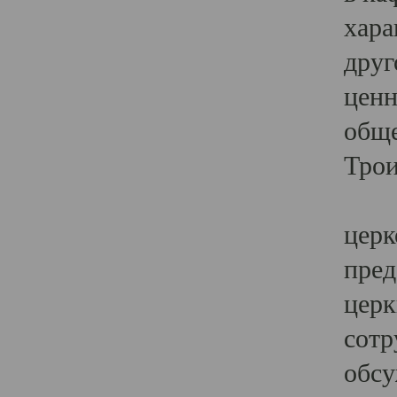
хара
друг
ценн
обще
Трои
Ярк
церк
пред
церк
сотр
обсу