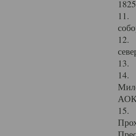
1825
11.
собо
12. 
севе
13.
14. 
Мило
АОК
15. 
Прох
Прео