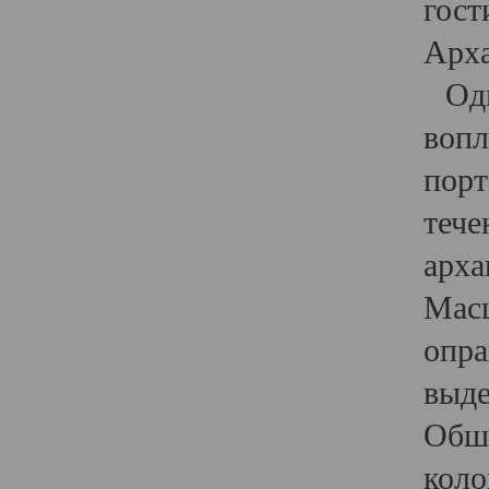
гост
Арха
Один
вопл
порт
тече
арха
Масш
опра
выде
Обши
коло