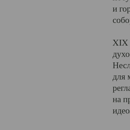
и го
собо
Явл
XIX 
духо
Несл
для 
регл
на п
идео
Поя