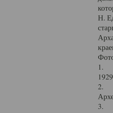
кото
Н. Е
стар
Арха
крае
Фот
1. С
1929 
2. Р
Архе
3. Ф