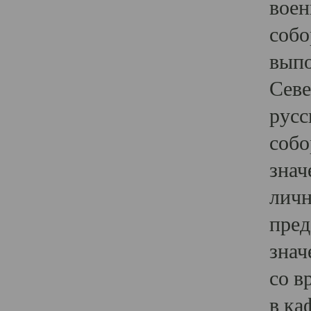
воен
собо
выпо
Севе
русс
собо
знач
личн
пред
знач
со в
в ка