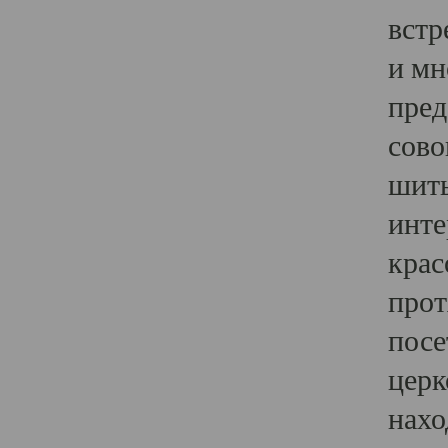
встр
и мн
пред
сово
шить
инте
крас
прот
посе
церк
нахо