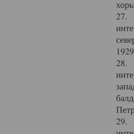
хоры
27. 
инте
севе
1929 
28. 
инте
запа
балд
Петр
29. 
инте