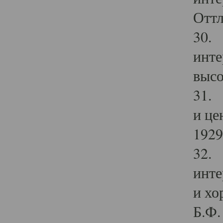
Оттл
30. 
инте
высо
31. 
и це
1929 
32. 
инте
и хо
Б.Ф. 