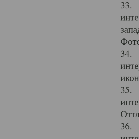
33. 
инте
запа
Фото
34. 
инте
икон
35. 
инте
Оттл
36. 
инте