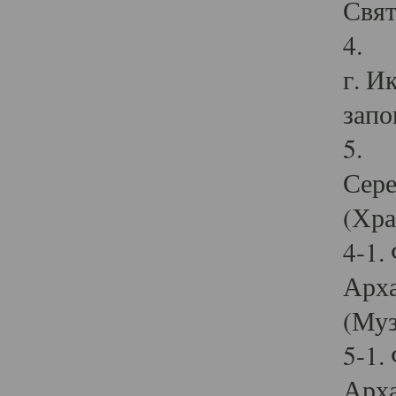
Свят
4. И
г. И
запо
5. И
Сере
(Хра
4-1.
Арха
(Муз
5-1.
Арха