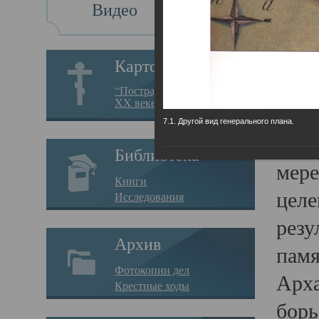
Видео
Св
Картотека
Свя
“Пострадавшие за веру в
XX веке на Севере”
23.12.
7.1. Другой вид генерального плана.
Сего
Библиотека
мере
Книги
целе
Исследования
резу
Архив
памя
Фотокопии дел
Арха
Крестные ходы
борь