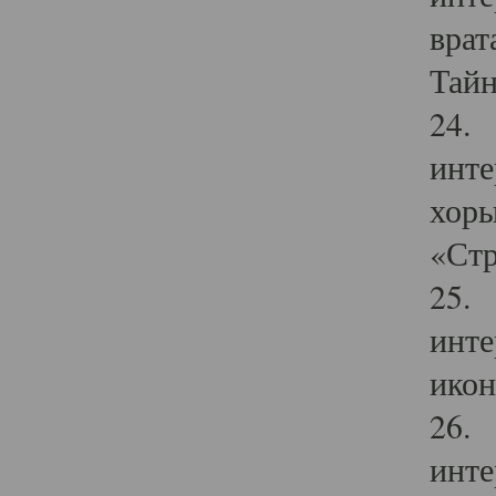
врат
Тайн
24. 
инте
хоры
«Стр
25. 
инте
икон
26. 
инте