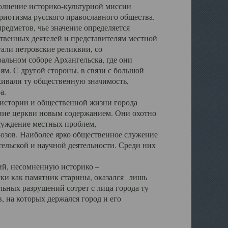
полнение историко-культурной миссии
триотизма русского православного общества.
редметов, чье значение определяется
твенных деятелей и представителям местной
тали петровские реликвии, со
альном соборе Архангельска, где они
м. С другой стороны, в связи с большой
кивали ту общественную значимость,
а.
тории и общественной жизни города
ение церкви новым содержанием. Они охотно
бсуждение местных проблем,
юзов. Наиболее ярко общественное служение
ельской и научной деятельности. Среди них
й, несомненную историко –
ауки как памятник старины, оказался лишь
ьных разрушений сотрет с лица города ту
 на которых держался город и его