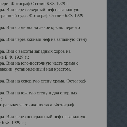
ери. Фотограф Оттлие Б.Ф. 1929 г.;
а. Вид через северный неф на западную
трашный суд». Фотограф Оттлие Б.Ф. 1929
. Вид с амвона на левое крыло первого
а. Вид через южный неф на западную стену
а. Вид с высоты западных хоров на
 Б.Ф. 1929 г.;
а. Вид на юго-восточную часть храма с
дахин, установленный над крестом,
а. Вид на северную стену храма. Фотограф
ра. Вид на южную стену и два опорных
;
тральная часть иконостаса. Фотограф
а. Вид через центральный неф на западную
Б.Ф. 1929 г.;