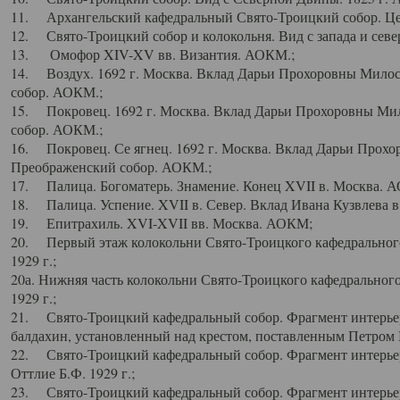
11. Архангельский кафедральный Свято-Троицкий собор. Цен
12. Свято-Троицкий собор и колокольня. Вид с запада и север
13. Омофор XIV-XV вв. Византия. АОКМ.;
14. Воздух. 1692 г. Москва. Вклад Дарьи Прохоровны Мило
собор. АОКМ.;
15. Покровец. 1692 г. Москва. Вклад Дарьи Прохоровны Ми
собор. АОКМ.;
16. Покровец. Се ягнец. 1692 г. Москва. Вклад Дарьи Прох
Преображенский собор. АОКМ.;
17. Палица. Богоматерь. Знамение. Конец XVII в. Москва. 
18. Палица. Успение. XVII в. Север. Вклад Ивана Кузвлева 
19. Епитрахиль. XVI-XVII вв. Москва. АОКМ;
20. Первый этаж колокольни Свято-Троицкого кафедрального
1929 г.;
20а. Нижняя часть колокольни Свято-Троицкого кафедрального
1929 г.;
21. Свято-Троицкий кафедральный собор. Фрагмент интерьер
балдахин, установленный над крестом, поставленным Петром I
22. Свято-Троицкий кафедральный собор. Фрагмент интерьер
Оттлие Б.Ф. 1929 г.;
23. Свято-Троицкий кафедральный собор. Фрагмент интерье