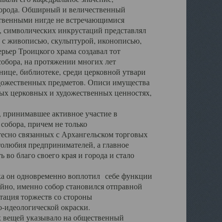
города. Обширный и величественный
ственными нигде не встречающимися
 символических инкрустаций представлял
 с живописью, скульптурой, иконописью,
ьер Троицкого храма создавал тот
обора, на протяжении многих лет
ице, библиотеке, среди церковной утвари
удожественных предметов. Описи имущества
ьных церковных и художественных ценностях,
, принимавшее активное участие в
собора, причем не только
 тесно связанных с Архангельском торговых
толюбия предпринимателей, а главное
во благо своего края и города и стало
 он одновременно воплотил себе функции
айно, именно собор становился отправной
тация торжеств со стороны
-идеологической окраски.
вещей указывало на общественный