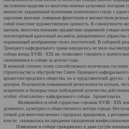
заслуженно выделяя из многочисленных культовых построек 
иконостас украшенный колоннами ионического стиля, с един
царскими вратами, изящным фронтоном и множеством резных,
собой поистине художественную ценность. В совокупности же
шитьем, многочисленными предметами церковной утвари интер
неповторимый красочный ансамбль декоративного убранства с
поражающий воображение своих посетителей. В соборной ризн
Троицкого кафедрального храма находилось не мало высокох
собора конца XVIII - XIX вв. позволяют говорить о значител
скопившемся в соборе за долгие годы.
В немалой степени этому способствовало купеческое сословие
строительстве и обустройстве Свято-Троицкого кафедрального 
архангелогородского общества, но и представителей других –
центров. Результатом повышенной религиозности купцов, чес
искренних и бескорыстных побуждений купечества действовать 
особое «благолепие» кафедрального собора Архангельска.
Являвшийся особой гордостью горожан XVIII - XIX века
духовного, культурно и общественного центра города. Неслуч
точкой для многочисленных городских праздников, а регламен
власти сказывалась на придании праздникам конфессионально
Появление в соборе гражданских и даже сугубо военных 