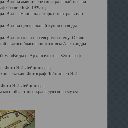
а. Вид на амвон через центральный неф на
аф Оттлие Б.Ф. 1929 г.;
. Вид с амвона на алтарь и центральную
а. Вид на центральный купол и своды.
. Вид от солеи на северную стену. Около
ой святого благоверного князя Александра
бома «Виды г. Архангельска». Фотограф
г. Фото Я.И.Лейцингера.;
рхангельска». Фотограф Лейцингер Я.И.
. Фото Я.И.Лейцингера.
кого областного краеведческого музея.