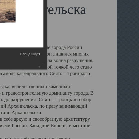
 Архангельска
 чем другие губернские города России
 в результате которых он лишился многих
Слайд-шоу:
у Архангельску ударила волна разрушения,
 20 –х годов. Отправной точкой чего стало
нсамбля кафедрального Свято – Троицкого
а, величественный каменный
ю и градостроительную доминанту города. В
оть до разрушения Свято – Троицкий собор
ний Архангельска, по праву занимающий
ртине Архангельска.
 себе яркую и своеобразную архитектуру
ниями России, Западной Европы и местной
вали его кафедральное значение,