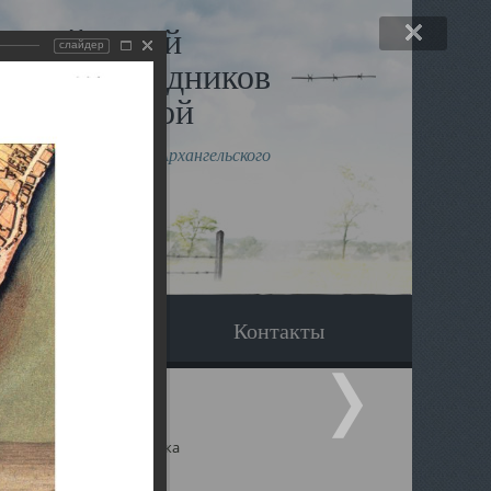
льный музей
слайдер
в и исповедников
рхангельской
влению митрополита Архангельского
горского Даниила
Вопрос-ответ
Контакты
ицкий собор Архангельска