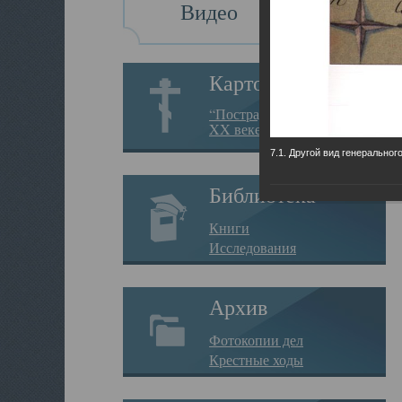
Видео
Картотека
“Пострадавшие за веру в
XX веке на Севере”
7.1. Другой вид генеральног
Библиотека
Книги
Исследования
Архив
Фотокопии дел
Крестные ходы