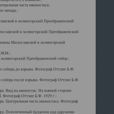
тральная часть иконостаса;
о-запада.;
славской в холмогорский Преображенский
лославской в холмогорский Преображенский
оровны Милославской в холмогорский
АОКМ.;
в холмогорский Преображенский собор.;
 собора до взрыва. Фотограф Оттлие Б.Ф.
 собора после взрыва. Фотограф Оттлие Б.Ф.
а. Вид на иконостас. На южной стороне
. Фотограф Оттлие Б.Ф. 1929 г.;
а. Центральная часть иконостаса. Фотограф
ра. Позолоченный балдахин над царскими