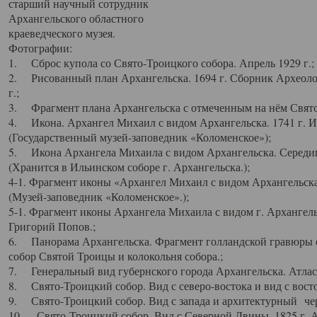
старший научный сотрудник
Архангельского областного
краеведческого музея.
Фотографии:
1. Сброс купола со Свято-Троицкого собора. Апрель 1929 г.;
2. Рисованный план Архангельска. 1694 г. Сборник Археолог
г.;
3. Фрагмент плана Архангельска с отмеченным на нём Свято
4. Икона. Архангел Михаил с видом Архангельска. 1741 г. 
(Государственный музей-заповедник «Коломенское»);
5. Икона Архангела Михаила с видом Архангельска. Середин
(Хранится в Ильинском соборе г. Архангельска.);
4-1. Фрагмент иконы «Архангел Михаил с видом Архангельска
(Музей-заповедник «Коломенское».);
5-1. Фрагмент иконы Архангела Михаила с видом г. Архангель
Григорий Попов.;
6. Панорама Архангельска. Фрагмент голландской гравюры с
собор Святой Троицы и колокольня собора.;
7. Генеральный вид губернского города Архангельска. Атлас 
8. Свято-Троицкий собор. Вид с северо-востока и вид с восто
9. Свято-Троицкий собор. Вид с запада и архитектурный чер
10. Свято-Троицкий собор. Вид с Северной Двины. 1825 г. А