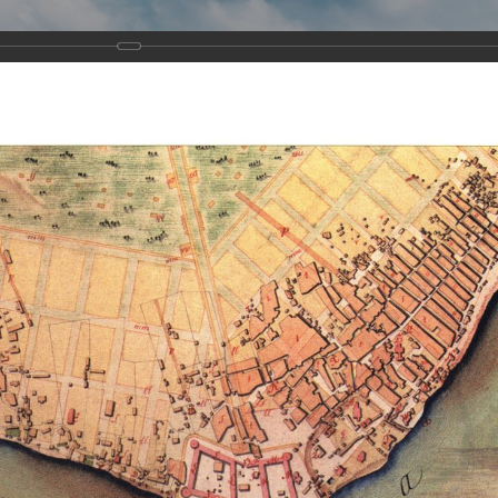
Виртуа
Новомученико
Земли А
Сайт создан по благосло
и Холмо
Наследники
Галерея
Главная
Галерея
Храмы-мученики Архангельска
Свято-Тро