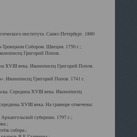
ического института. Санкт-Петербург, 1880
-Троицким Собором. Швеция. 1750 г.;
Иконописец Григорий Попов.
а XVIII века. Иконописец Григорий Попов.
». Иконописец Григорий Попов. 1741 г.
ска. Середина XVIII века. Иконописец
ередины XVIII века. На гравюре отмечены:
Архангельской губернии. 1797 г.;
ка.;
тёж собора.;
кварель В.Е.Галямина.;