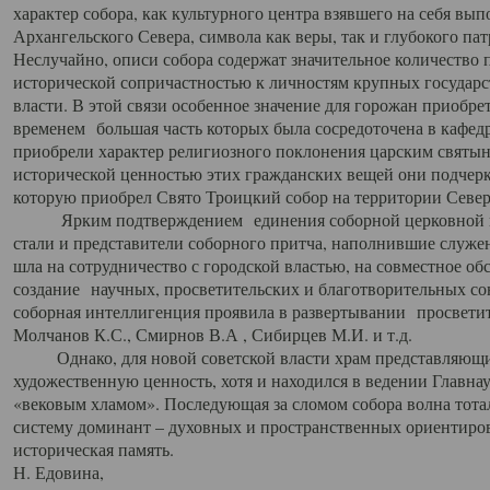
характер собора, как культурного центра взявшего на себя вы
Архангельского Севера, символа как веры, так и глубокого па
Неслучайно, описи собора содержат значительное количество п
исторической сопричастностью к личностям крупных государс
власти. В этой связи особенное значение для горожан приобре
временем большая часть которых была сосредоточена в кафедр
приобрели характер религиозного поклонения царским святыня
исторической ценностью этих гражданских вещей они подчер
которую приобрел Свято Троицкий собор на территории Север
Ярким подтверждением единения соборной церковной ис
стали и представители соборного притча, наполнившие служ
шла на сотрудничество с городской властью, на совместное о
создание научных, просветительских и благотворительных со
соборная интеллигенция проявила в развертывании просветит
Молчанов К.С., Смирнов В.А , Сибирцев М.И. и т.д.
Однако, для новой советской власти храм представляющи
художественную ценность, хотя и находился в ведении Главн
«вековым хламом». Последующая за сломом собора волна тотал
систему доминант – духовных и пространственных ориентиров,
историческая память.
Н. Едовина,