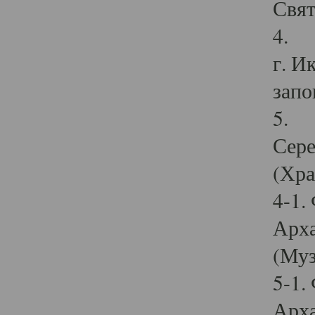
Свят
4. И
г. И
запо
5. И
Сере
(Хра
4-1.
Арха
(Муз
5-1.
Арха