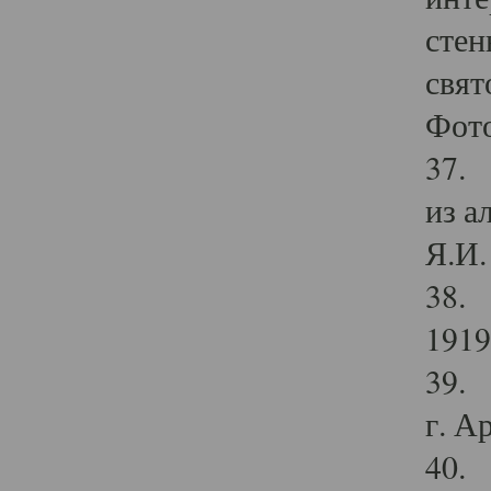
стен
свят
Фото
37. 
из а
Я.И. 
38. 
1919
39. 
г. А
40. 