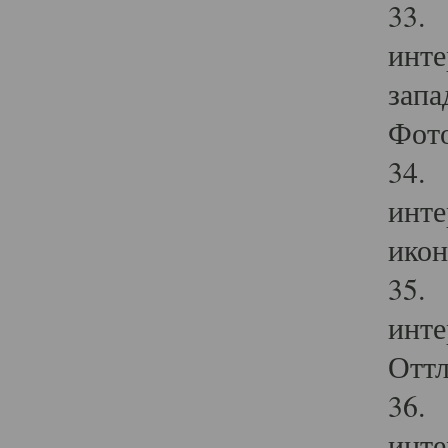
33. 
инте
запа
Фото
34. 
инте
икон
35. 
инте
Оттл
36. 
инте