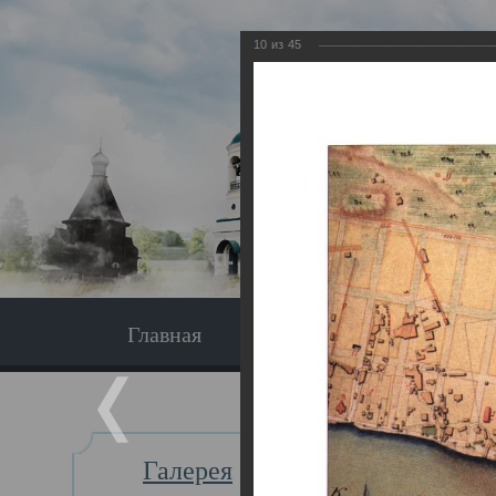
10
из
45
Главная
Экскурсия
Главная
Галерея