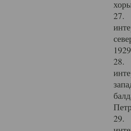
хоры
27. 
инте
севе
1929 
28. 
инте
запа
балд
Петр
29. 
инте