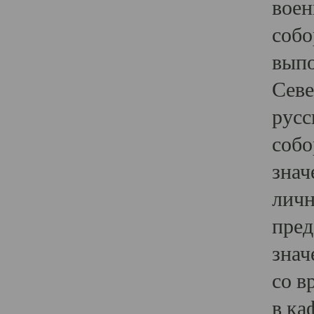
воен
собо
выпо
Севе
русс
собо
знач
личн
пред
знач
со в
в ка