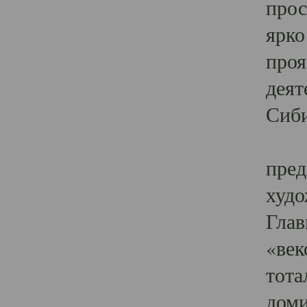
прос
ярко
проя
деят
Сиби
Одн
пред
худо
Глав
«век
тота
доми