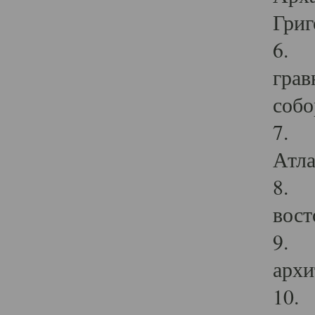
Григ
6. П
грав
собо
7. Г
Атла
8. С
вост
9. С
архи
10. 