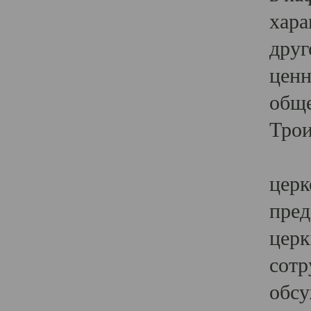
хара
друг
ценн
обще
Трои
Ярк
церк
пред
церк
сотр
обсу