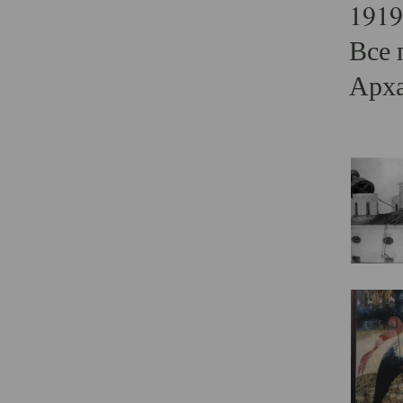
1919
Все 
Арха