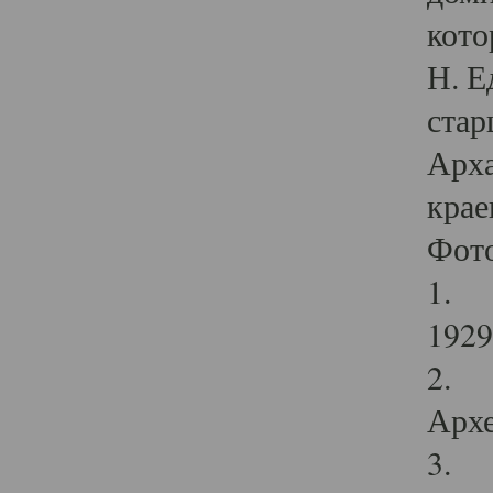
кото
Н. Е
стар
Арха
крае
Фот
1. С
1929 
2. Р
Архе
3. Ф