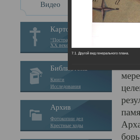
Видео
Св
Картотека
Свя
“Пострадавшие за веру в
XX веке на Севере”
23.12.
7.1. Другой вид генерального плана.
Сего
Библиотека
мере
Книги
целе
Исследования
резу
Архив
памя
Фотокопии дел
Арха
Крестные ходы
борь