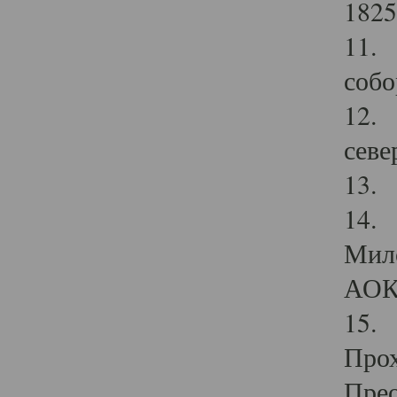
1825
11.
собо
12. 
севе
13.
14. 
Мило
АОК
15. 
Прох
Прео