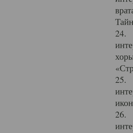
врат
Тайн
24. 
инте
хоры
«Стр
25. 
инте
икон
26. 
инте