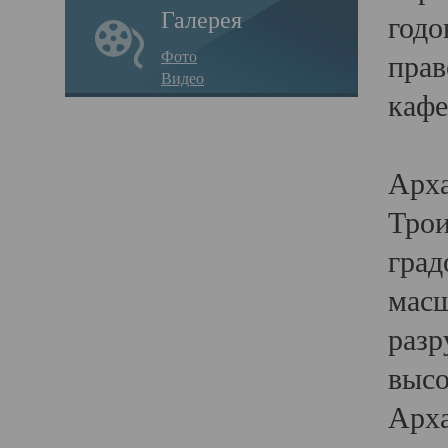
Галерея
годо
Фото
прав
Видео
кафе
Воз
Арха
Трои
град
масш
разр
высо
Арха