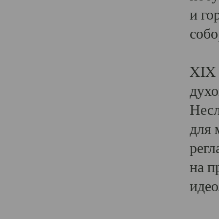
и го
собо
Явл
XIX 
духо
Несл
для 
регл
на п
идео
Поя