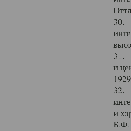
Оттл
30. 
инте
высо
31. 
и це
1929 
32. 
инте
и хо
Б.Ф. 