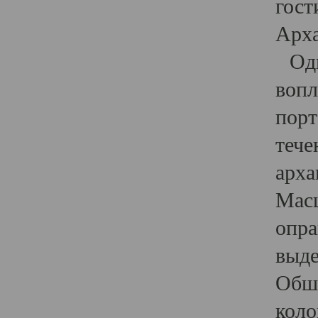
гост
Арха
Один
вопл
порт
тече
арха
Масш
опра
выде
Обши
коло