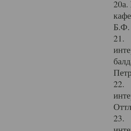
20а.
кафе
Б.Ф. 
21. 
инте
балд
Петр
22. 
инте
Оттл
23. 
инте