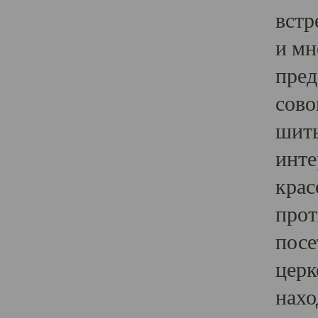
встр
и мн
пред
сово
шить
инте
крас
прот
посе
церк
нахо