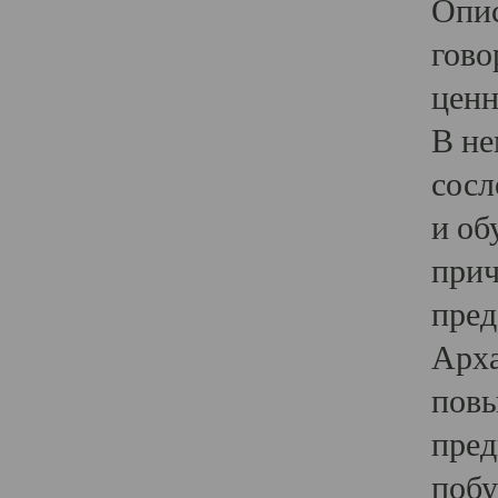
Опис
гово
ценн
В не
сосл
и об
прич
пред
Арха
повы
пред
побу