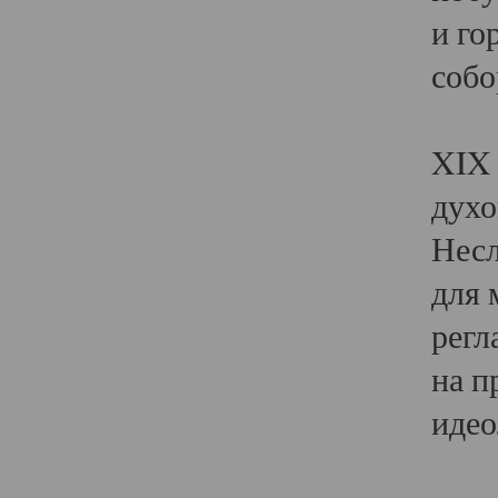
и го
собо
Явл
XIX 
духо
Несл
для 
регл
на п
идео
Поя