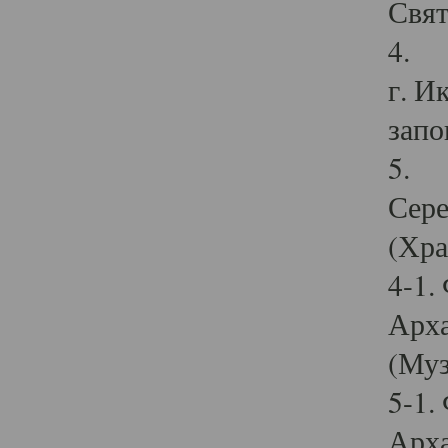
Свят
4. И
г. И
запо
5. И
Сере
(Хра
4-1.
Арха
(Муз
5-1.
Арха