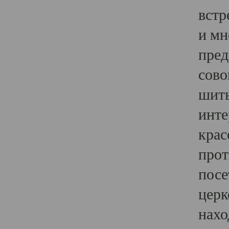
встр
и мн
пред
сово
шить
инте
крас
прот
посе
церк
нахо