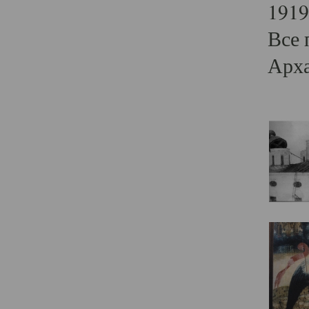
1919
Все 
Арха