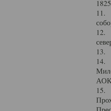
1825
11.
собо
12. 
севе
13.
14. 
Мило
АОК
15. 
Прох
Прео