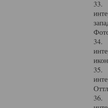
33. 
инте
запа
Фото
34. 
инте
икон
35. 
инте
Оттл
36. 
инте