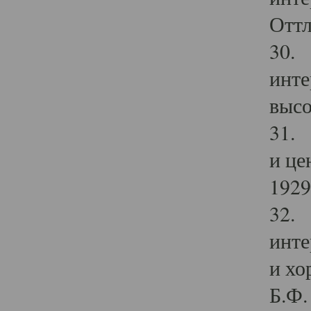
Оттл
30. 
инте
высо
31. 
и це
1929 
32. 
инте
и хо
Б.Ф. 