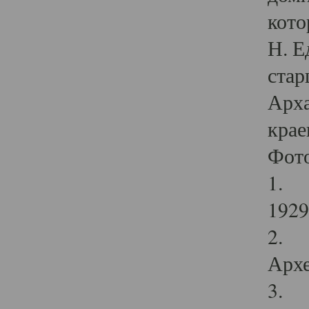
кото
Н. Е
стар
Арха
крае
Фот
1. С
1929 
2. Р
Архе
3. Ф