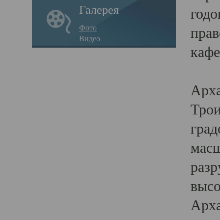
Галерея
годо
Фото
прав
Видео
кафе
Воз
Арха
Трои
град
масш
разр
высо
Арха