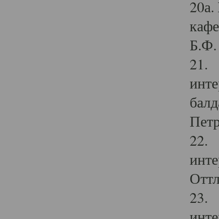
20а.
кафе
Б.Ф. 
21. 
инте
балд
Петр
22. 
инте
Оттл
23. 
инте