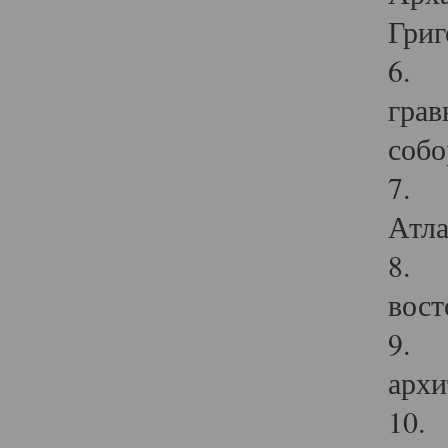
Григ
6. П
грав
собо
7. Г
Атла
8. С
вост
9. С
архи
10. 