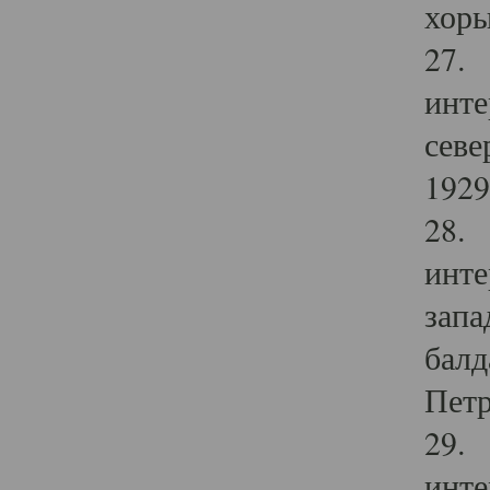
хоры
27. 
инте
севе
1929 
28. 
инте
запа
балд
Петр
29. 
инте