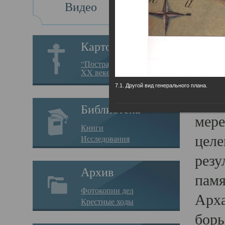
Видео
Св
Картотека
Свя
“Пострадавшие за веру в
XX веке на Севере”
23.12.
7.1. Другой вид генерального плана.
Сего
Библиотека
мере
Книги
целе
Исследования
резу
Архив
памя
Фотокопии дел
Арха
Крестные ходы
борь