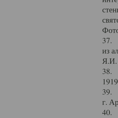
стен
свят
Фото
37. 
из а
Я.И. 
38. 
1919
39. 
г. А
40. 