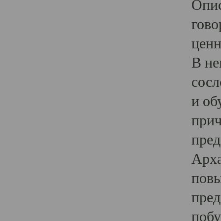
Опис
гово
ценн
В не
сосл
и об
прич
пред
Арха
повы
пред
побу