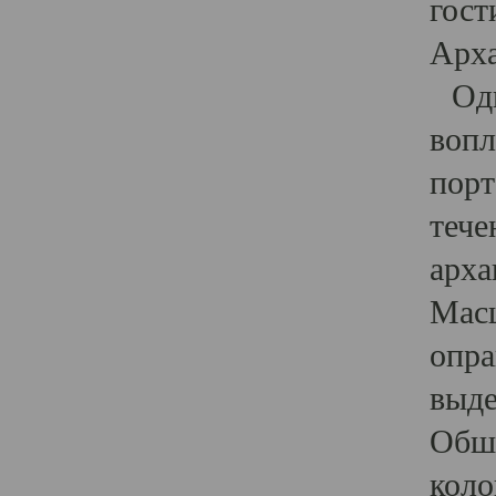
гост
Арха
Один
вопл
порт
тече
арха
Масш
опра
выде
Обши
коло