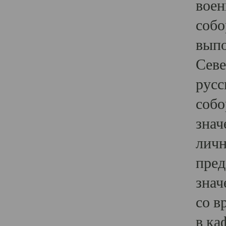
воен
собо
выпо
Севе
русс
собо
знач
личн
пред
знач
со в
в ка