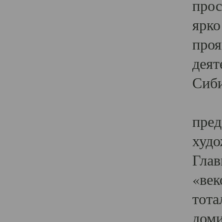
прос
ярко
проя
деят
Сиби
Одн
пред
худо
Глав
«век
тота
доми