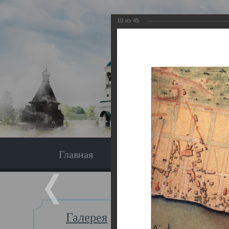
10
из
45
Главная
Экскурсия
Главная
Галерея