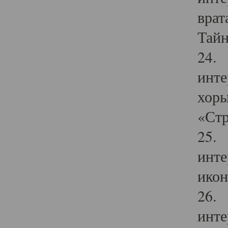
врат
Тайн
24. 
инте
хоры
«Стр
25. 
инте
икон
26. 
инте