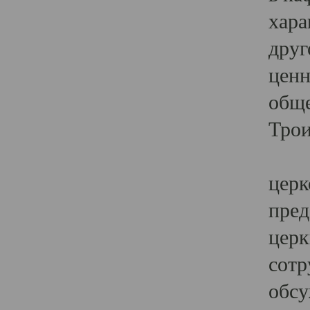
хара
друг
ценн
обще
Трои
Ярк
церк
пред
церк
сотр
обсу