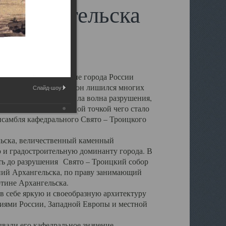
 Архангельска
 чем другие губернские города России
 в результате которых он лишился многих
Слайд-шоу:
у Архангельску ударила волна разрушения,
 20 –х годов. Отправной точкой чего стало
нсамбля кафедрального Свято – Троицкого
а, величественный каменный
ю и градостроительную доминанту города. В
оть до разрушения Свято – Троицкий собор
ний Архангельска, по праву занимающий
ртине Архангельска.
 себе яркую и своеобразную архитектуру
ниями России, Западной Европы и местной
вали его кафедральное значение,