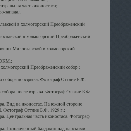
тральная часть иконостаса;
о-запада.;
славской в холмогорский Преображенский
лославской в холмогорский Преображенский
оровны Милославской в холмогорский
АОКМ.;
в холмогорский Преображенский собор.;
 собора до взрыва. Фотограф Оттлие Б.Ф.
 собора после взрыва. Фотограф Оттлие Б.Ф.
а. Вид на иконостас. На южной стороне
. Фотограф Оттлие Б.Ф. 1929 г.;
а. Центральная часть иконостаса. Фотограф
ра. Позолоченный балдахин над царскими