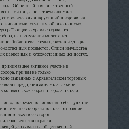
города. Обширный и величественный
ственными нигде не встречающимися
 символических инкрустаций представлял
 с живописью, скульптурой, иконописью,
ьер Троицкого храма создавал тот
обора, на протяжении многих лет
ице, библиотеке, среди церковной утвари
удожественных предметов. Описи имущества
ьных церковных и художественных ценностях,
, принимавшее активное участие в
собора, причем не только
 тесно связанных с Архангельском торговых
толюбия предпринимателей, а главное
во благо своего края и города и стало
 он одновременно воплотил себе функции
айно, именно собор становился отправной
тация торжеств со стороны
-идеологической окраски.
вещей указывало на общественный