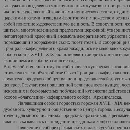
заслуженно выделяя из многочисленных культовых построек 
иконостас украшенный колоннами ионического стиля, с един
царскими вратами, изящным фронтоном и множеством резных,
собой поистине художественную ценность. В совокупности же
шитьем, многочисленными предметами церковной утвари интер
неповторимый красочный ансамбль декоративного убранства с
поражающий воображение своих посетителей. В соборной ризн
Троицкого кафедрального храма находилось не мало высокох
собора конца XVIII - XIX вв. позволяют говорить о значител
скопившемся в соборе за долгие годы.
В немалой степени этому способствовало купеческое сословие
строительстве и обустройстве Свято-Троицкого кафедрального 
архангелогородского общества, но и представителей других –
центров. Результатом повышенной религиозности купцов, чес
искренних и бескорыстных побуждений купечества действовать 
особое «благолепие» кафедрального собора Архангельска.
Являвшийся особой гордостью горожан XVIII - XIX века
духовного, культурно и общественного центра города. Неслуч
точкой для многочисленных городских праздников, а регламен
власти сказывалась на придании праздникам конфессионально
Появление в соборе гражданских и даже сугубо военных 