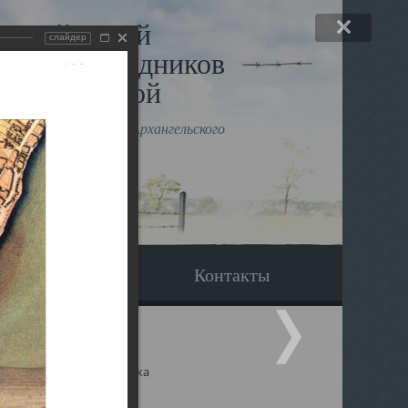
льный музей
слайдер
в и исповедников
рхангельской
влению митрополита Архангельского
горского Даниила
Вопрос-ответ
Контакты
ицкий собор Архангельска