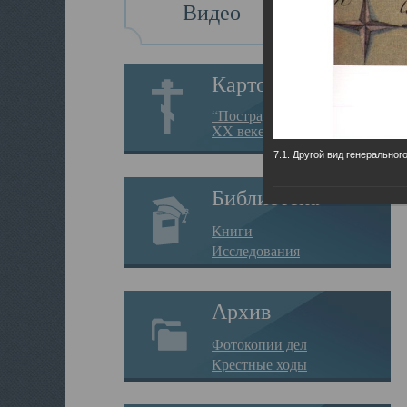
Видео
Картотека
“Пострадавшие за веру в
XX веке на Севере”
7.1. Другой вид генеральног
Библиотека
Книги
Исследования
Архив
Фотокопии дел
Крестные ходы