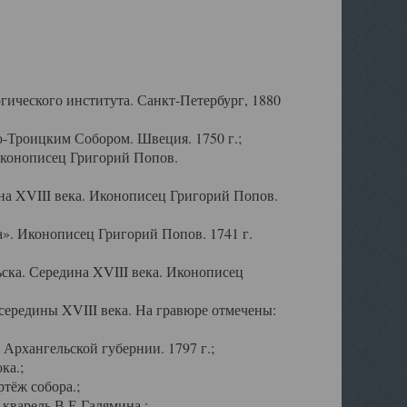
ического института. Санкт-Петербург, 1880
-Троицким Собором. Швеция. 1750 г.;
Иконописец Григорий Попов.
а XVIII века. Иконописец Григорий Попов.
». Иконописец Григорий Попов. 1741 г.
ска. Середина XVIII века. Иконописец
ередины XVIII века. На гравюре отмечены:
Архангельской губернии. 1797 г.;
ка.;
тёж собора.;
кварель В.Е.Галямина.;