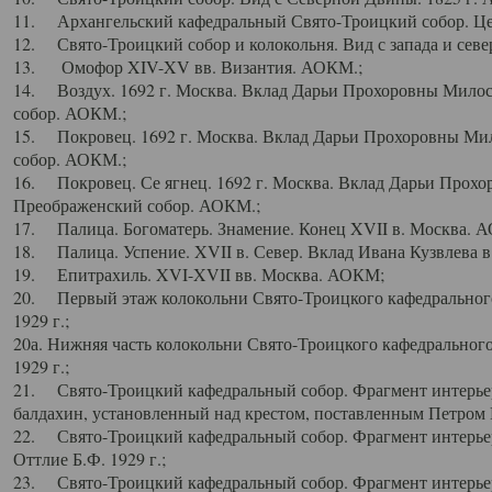
11. Архангельский кафедральный Свято-Троицкий собор. Цен
12. Свято-Троицкий собор и колокольня. Вид с запада и север
13. Омофор XIV-XV вв. Византия. АОКМ.;
14. Воздух. 1692 г. Москва. Вклад Дарьи Прохоровны Мило
собор. АОКМ.;
15. Покровец. 1692 г. Москва. Вклад Дарьи Прохоровны Ми
собор. АОКМ.;
16. Покровец. Се ягнец. 1692 г. Москва. Вклад Дарьи Прох
Преображенский собор. АОКМ.;
17. Палица. Богоматерь. Знамение. Конец XVII в. Москва. 
18. Палица. Успение. XVII в. Север. Вклад Ивана Кузвлева 
19. Епитрахиль. XVI-XVII вв. Москва. АОКМ;
20. Первый этаж колокольни Свято-Троицкого кафедрального
1929 г.;
20а. Нижняя часть колокольни Свято-Троицкого кафедрального
1929 г.;
21. Свято-Троицкий кафедральный собор. Фрагмент интерьер
балдахин, установленный над крестом, поставленным Петром I
22. Свято-Троицкий кафедральный собор. Фрагмент интерьер
Оттлие Б.Ф. 1929 г.;
23. Свято-Троицкий кафедральный собор. Фрагмент интерье