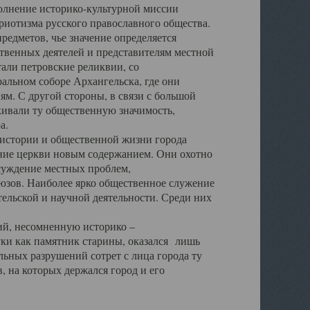
полнение историко-культурной миссии
триотизма русского православного общества.
редметов, чье значение определяется
твенных деятелей и представителям местной
тали петровские реликвии, со
альном соборе Архангельска, где они
м. С другой стороны, в связи с большой
кивали ту общественную значимость,
а.
тории и общественной жизни города
ение церкви новым содержанием. Они охотно
бсуждение местных проблем,
юзов. Наиболее ярко общественное служение
ельской и научной деятельности. Среди них
й, несомненную историко –
ауки как памятник старины, оказался лишь
ьных разрушений сотрет с лица города ту
 на которых держался город и его