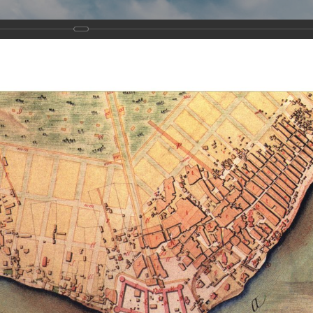
Виртуа
Новомученико
Земли А
Сайт создан по благосло
и Холмо
Наследники
Галерея
Главная
Галерея
Храмы-мученики Архангельска
Свято-Тро