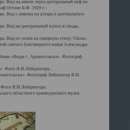
а. Вид на амвон через центральный неф на
аф Оттлие Б.Ф. 1929 г.;
. Вид с амвона на алтарь и центральную
а. Вид на центральный купол и своды.
. Вид от солеи на северную стену. Около
ой святого благоверного князя Александра
бома «Виды г. Архангельска». Фотограф
г. Фото Я.И.Лейцингера.;
рхангельска». Фотограф Лейцингер Я.И.
. Фото Я.И.Лейцингера.
кого областного краеведческого музея.