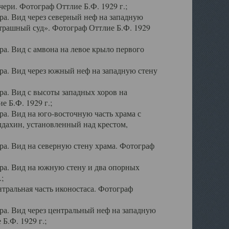
ери. Фотограф Оттлие Б.Ф. 1929 г.;
а. Вид через северный неф на западную
трашный суд». Фотограф Оттлие Б.Ф. 1929
. Вид с амвона на левое крыло первого
а. Вид через южный неф на западную стену
а. Вид с высоты западных хоров на
 Б.Ф. 1929 г.;
а. Вид на юго-восточную часть храма с
дахин, установленный над крестом,
а. Вид на северную стену храма. Фотограф
ра. Вид на южную стену и два опорных
;
тральная часть иконостаса. Фотограф
а. Вид через центральный неф на западную
Б.Ф. 1929 г.;