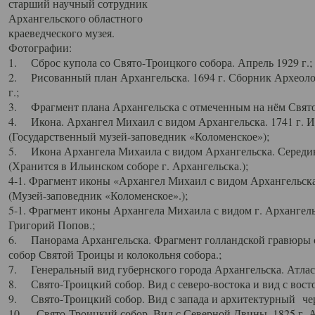
старший научный сотрудник
Архангельского областного
краеведческого музея.
Фотографии:
1. Сброс купола со Свято-Троицкого собора. Апрель 1929 г.;
2. Рисованный план Архангельска. 1694 г. Сборник Археолог
г.;
3. Фрагмент плана Архангельска с отмеченным на нём Свято
4. Икона. Архангел Михаил с видом Архангельска. 1741 г. 
(Государственный музей-заповедник «Коломенское»);
5. Икона Архангела Михаила с видом Архангельска. Середин
(Хранится в Ильинском соборе г. Архангельска.);
4-1. Фрагмент иконы «Архангел Михаил с видом Архангельска
(Музей-заповедник «Коломенское».);
5-1. Фрагмент иконы Архангела Михаила с видом г. Архангель
Григорий Попов.;
6. Панорама Архангельска. Фрагмент голландской гравюры с
собор Святой Троицы и колокольня собора.;
7. Генеральный вид губернского города Архангельска. Атлас 
8. Свято-Троицкий собор. Вид с северо-востока и вид с восто
9. Свято-Троицкий собор. Вид с запада и архитектурный чер
10. Свято-Троицкий собор. Вид с Северной Двины. 1825 г. А