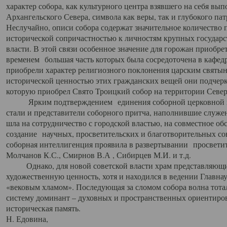
характер собора, как культурного центра взявшего на себя вы
Архангельского Севера, символа как веры, так и глубокого па
Неслучайно, описи собора содержат значительное количество п
исторической сопричастностью к личностям крупных государс
власти. В этой связи особенное значение для горожан приобре
временем большая часть которых была сосредоточена в кафедр
приобрели характер религиозного поклонения царским святыня
исторической ценностью этих гражданских вещей они подчер
которую приобрел Свято Троицкий собор на территории Север
Ярким подтверждением единения соборной церковной ис
стали и представители соборного притча, наполнившие служ
шла на сотрудничество с городской властью, на совместное о
создание научных, просветительских и благотворительных со
соборная интеллигенция проявила в развертывании просветит
Молчанов К.С., Смирнов В.А , Сибирцев М.И. и т.д.
Однако, для новой советской власти храм представляющи
художественную ценность, хотя и находился в ведении Главн
«вековым хламом». Последующая за сломом собора волна тотал
систему доминант – духовных и пространственных ориентиров,
историческая память.
Н. Едовина,