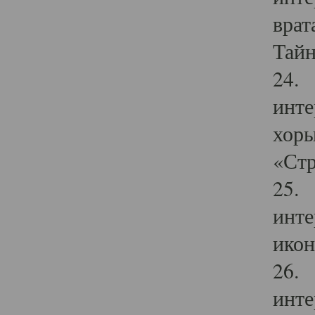
врат
Тайн
24. 
инте
хоры
«Стр
25. 
инте
икон
26. 
инте