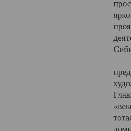
прос
ярко
проя
деят
Сиби
Одн
пред
худо
Глав
«век
тота
доми