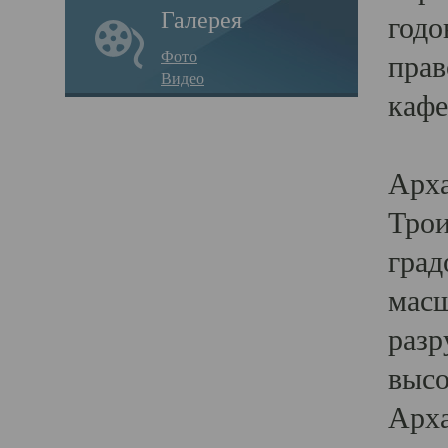
Галерея
годо
Фото
прав
Видео
кафе
Воз
Арха
Трои
град
масш
разр
высо
Арха