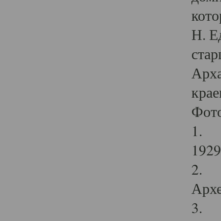
кото
Н. Е
стар
Арха
крае
Фот
1. С
1929 
2. Р
Архе
3. Ф