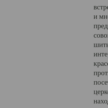
встр
и мн
пред
сово
шить
инте
крас
прот
посе
церк
нахо