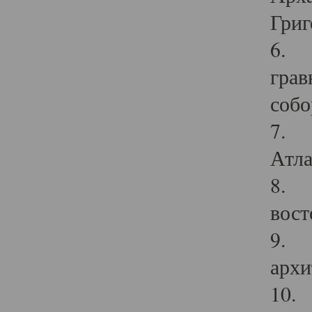
Григ
6. П
грав
собо
7. Г
Атла
8. С
вост
9. С
архи
10. 