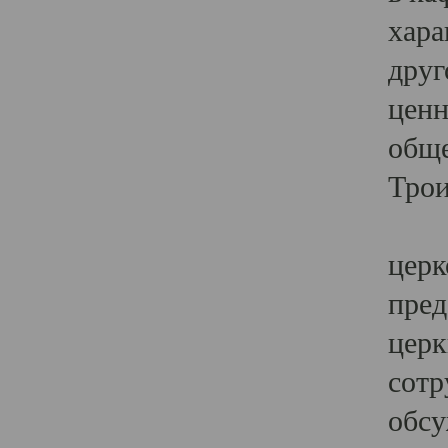
хара
друг
ценн
обще
Трои
Ярк
церк
пред
церк
сотр
обсу