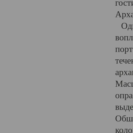
гост
Арха
Один
вопл
порт
тече
арха
Масш
опра
выде
Обши
коло