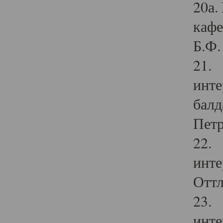
20а.
кафе
Б.Ф. 
21. 
инте
балд
Петр
22. 
инте
Оттл
23. 
инте