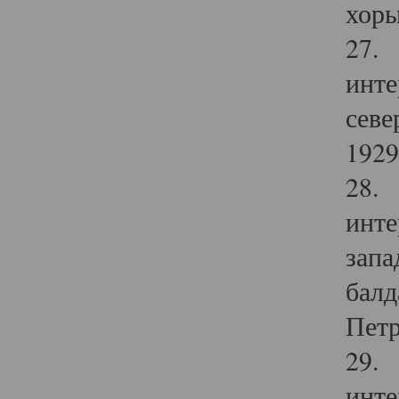
хоры
27. 
инте
севе
1929 
28. 
инте
запа
балд
Петр
29. 
инте