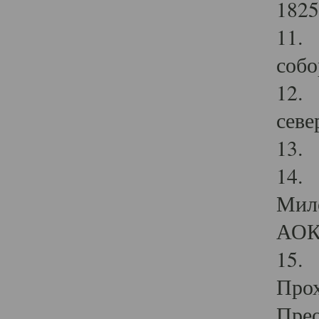
1825
11.
собо
12. 
севе
13.
14. 
Мило
АОК
15. 
Прох
Прео