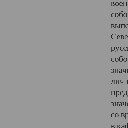
воен
собо
выпо
Севе
русс
собо
знач
личн
пред
знач
со в
в ка