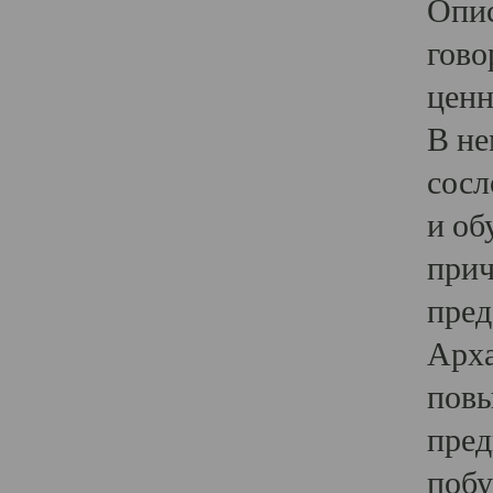
Опис
гово
ценн
В не
сосл
и об
прич
пред
Арха
повы
пред
побу