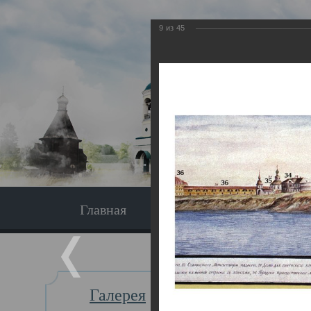
9
из
45
Главная
Экскурсия
Главная
Галерея