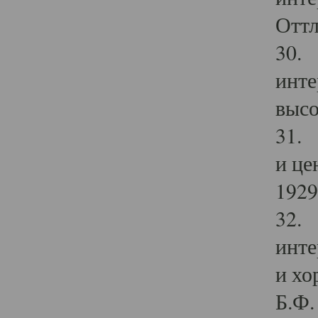
Оттл
30. 
инте
высо
31. 
и це
1929 
32. 
инте
и хо
Б.Ф. 