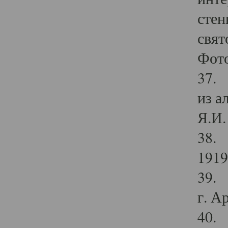
стен
свят
Фото
37. 
из а
Я.И. 
38. 
1919
39. 
г. А
40. 