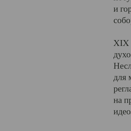
и го
собо
Явл
XIX 
духо
Несл
для 
регл
на п
идео
Поя