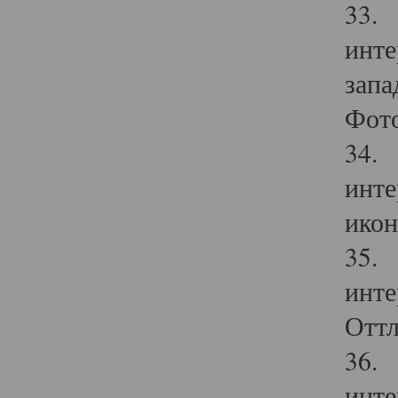
33. 
инте
запа
Фото
34. 
инте
икон
35. 
инте
Оттл
36. 
инте