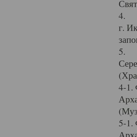
Свят
4. И
г. И
запо
5. И
Сере
(Хра
4-1.
Арха
(Муз
5-1.
Арха