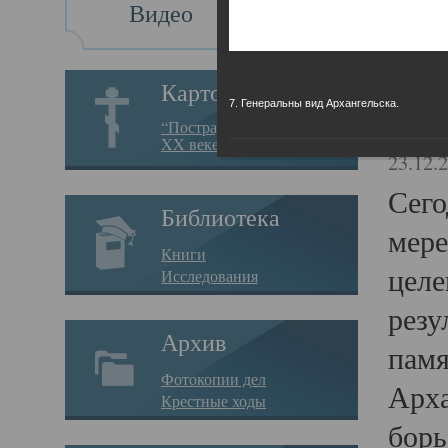
Видео
Св
Картотека
7. Генеральны вид Архангельска.
Свя
“Пострадавшие за веру в
XX веке на Севере”
23.12.
Сего
Библиотека
мере
Книги
целе
Исследования
резу
Архив
памя
Фотокопии дел
Арха
Крестные ходы
борь