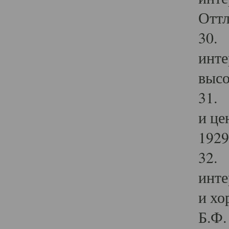
Оттл
30. 
инте
высо
31. 
и це
1929 
32. 
инте
и хо
Б.Ф. 