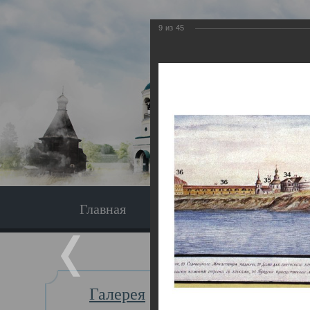
9
из
45
Главная
Экскурсия
Главная
Галерея