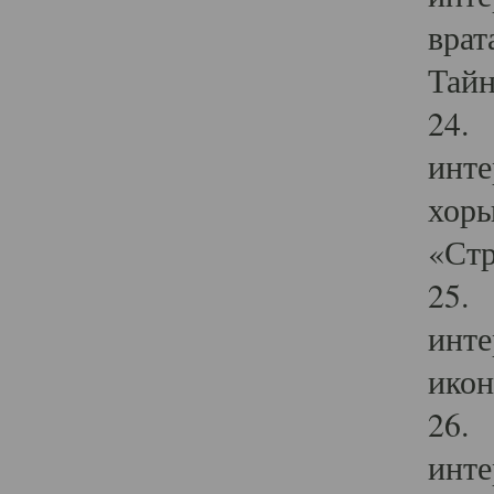
врат
Тайн
24. 
инте
хоры
«Стр
25. 
инте
икон
26. 
инте