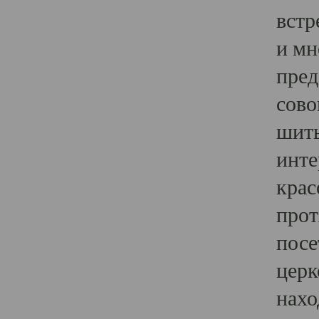
встр
и мн
пред
сово
шить
инте
крас
прот
посе
церк
нахо