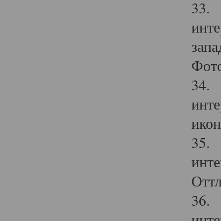
33. 
инте
запа
Фото
34. 
инте
икон
35. 
инте
Оттл
36. 
инте