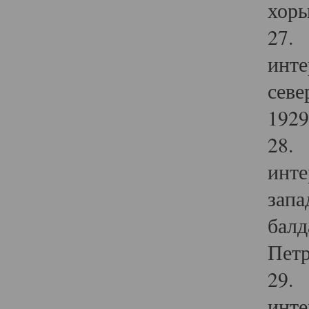
хоры
27. 
инте
севе
1929 
28. 
инте
запа
балд
Петр
29. 
инте