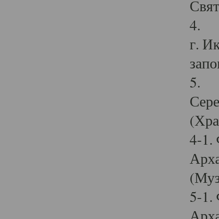
Свят
4. И
г. И
запо
5. И
Сере
(Хра
4-1.
Арха
(Муз
5-1.
Арха