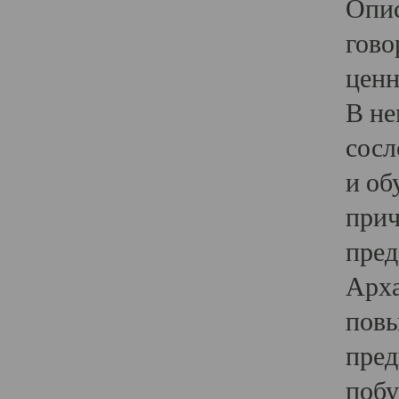
Опис
гово
ценн
В не
сосл
и об
прич
пред
Арха
повы
пред
побу