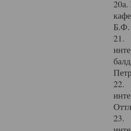
20а.
кафе
Б.Ф. 
21. 
инте
балд
Петр
22. 
инте
Оттл
23. 
инте