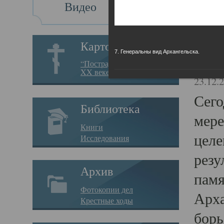
Видео
Св
Картотека
7. Генеральны вид Архангельска.
Свя
“Пострадавшие за веру в
XX веке на Севере”
23.12.
Сего
Библиотека
мере
Книги
целе
Исследования
резу
Архив
памя
Фотокопии дел
Арха
Крестные ходы
борь