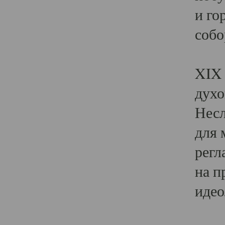
и го
собо
Явл
XIX 
духо
Несл
для 
регл
на п
идео
Поя