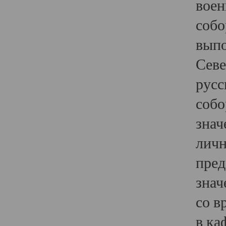
воен
собо
выпо
Севе
русс
собо
знач
личн
пред
знач
со в
в ка