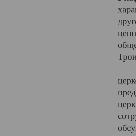
хара
друг
ценн
обще
Трои
Ярк
церк
пред
церк
сотр
обсу