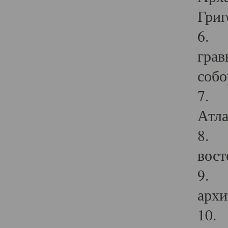
Григ
6. П
грав
собо
7. Г
Атла
8. С
вост
9. С
архи
10. 