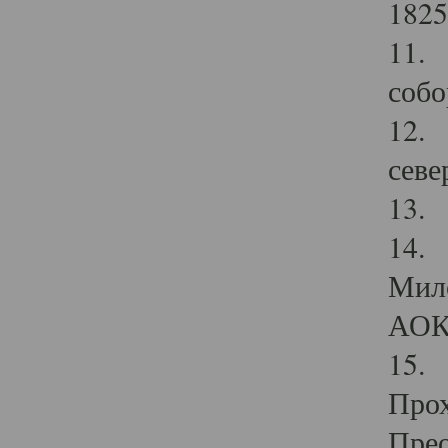
1825
11.
собо
12. 
севе
13.
14. 
Мило
АОК
15. 
Прох
Прео