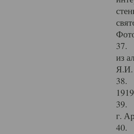
стен
свят
Фото
37. 
из а
Я.И. 
38. 
1919
39. 
г. А
40. 