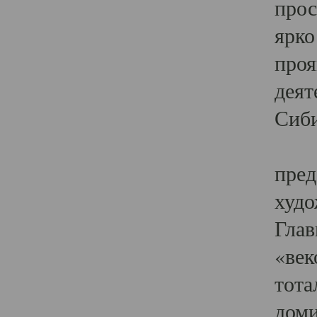
прос
ярко
проя
деят
Сиби
Одн
пред
худо
Глав
«век
тота
доми