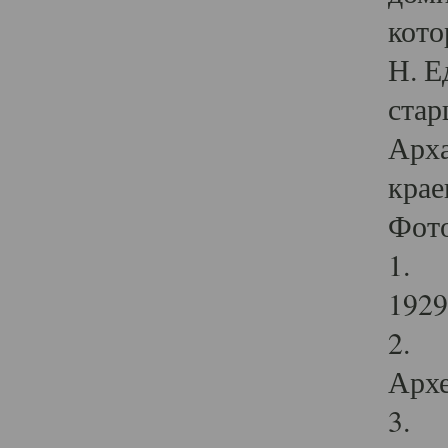
кото
Н. Е
стар
Арха
крае
Фот
1. С
1929 
2. Р
Архе
3. Ф