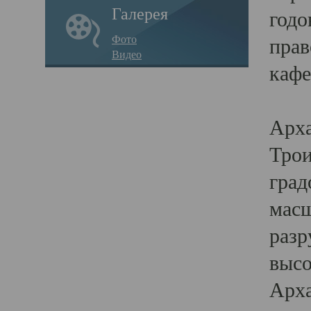
Галерея
годо
Фото
прав
Видео
кафе
Воз
Арха
Трои
град
масш
разр
высо
Арха