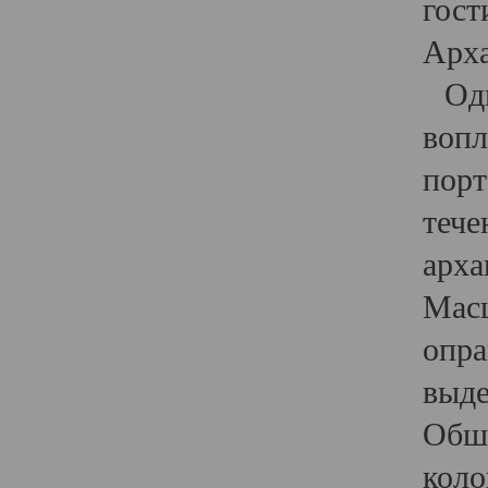
гост
Арха
Один
вопл
порт
тече
арха
Масш
опра
выде
Обши
коло