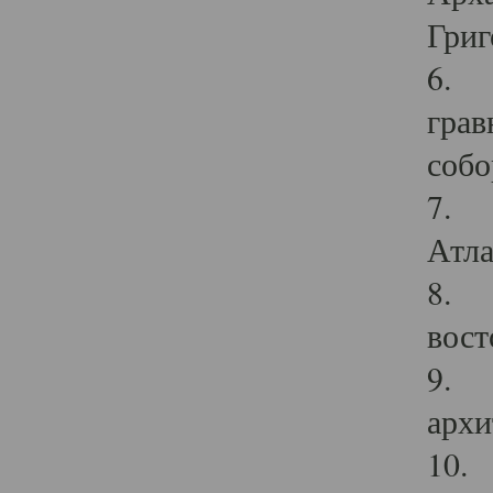
Григ
6. П
грав
собо
7. Г
Атла
8. С
вост
9. С
архи
10. 