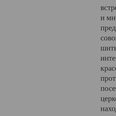
встр
и мн
пред
сово
шить
инте
крас
прот
посе
церк
нахо