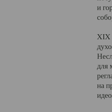
и го
собо
Явл
XIX 
духо
Несл
для 
регл
на п
идео
Поя