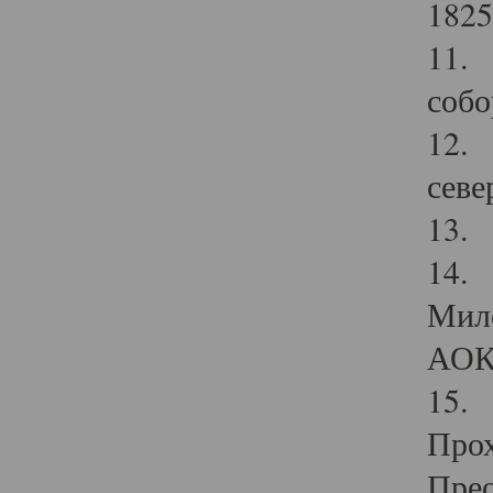
1825
11.
собо
12. 
севе
13.
14. 
Мило
АОК
15. 
Прох
Прео