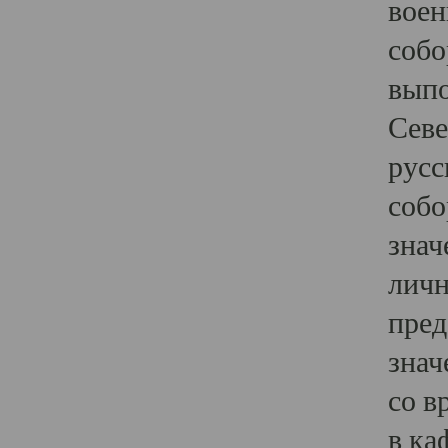
воен
собо
выпо
Севе
русс
собо
знач
личн
пред
знач
со в
в ка