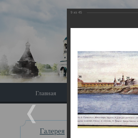
9
из
45
Главная
Экскурсия
Главная
Галерея