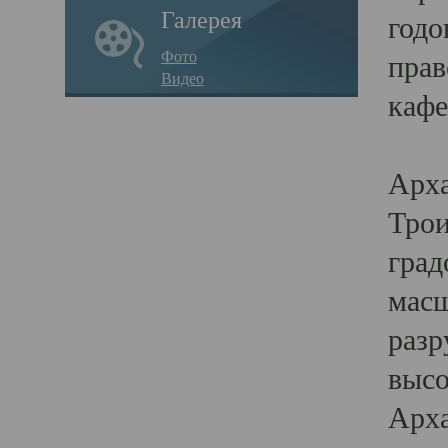
Галерея
годо
Фото
прав
Видео
кафе
Воз
Арха
Трои
град
масш
разр
высо
Арха