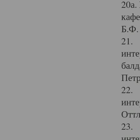
20а.
кафе
Б.Ф. 
21. 
инте
балд
Петр
22. 
инте
Оттл
23. 
инте