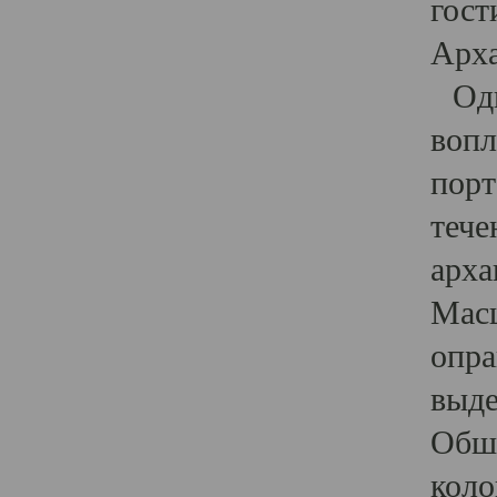
гост
Арха
Один
вопл
порт
тече
арха
Масш
опра
выде
Обши
коло