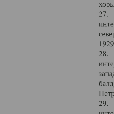
хоры
27. 
инте
севе
1929 
28. 
инте
запа
балд
Петр
29. 
инте