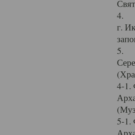
Свят
4. И
г. И
запо
5. И
Сере
(Хра
4-1.
Арха
(Муз
5-1.
Арха