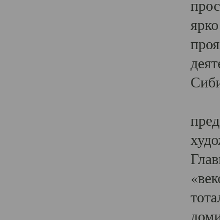
прос
ярко
проя
деят
Сиби
Одн
пред
худо
Глав
«век
тота
доми