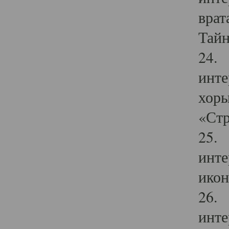
врат
Тайн
24. 
инте
хоры
«Стр
25. 
инте
икон
26. 
инте