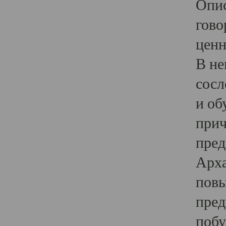
Опис
гово
ценн
В не
сосл
и об
прич
пред
Арха
повы
пред
побу