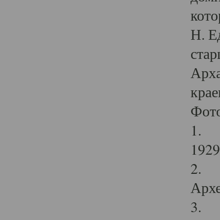
кото
Н. Е
стар
Арха
крае
Фот
1. С
1929 
2. Р
Архе
3. Ф