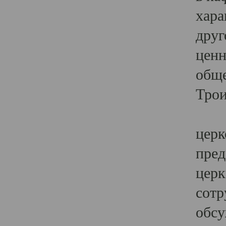
хара
друг
ценн
обще
Трои
Ярк
церк
пред
церк
сотр
обсу