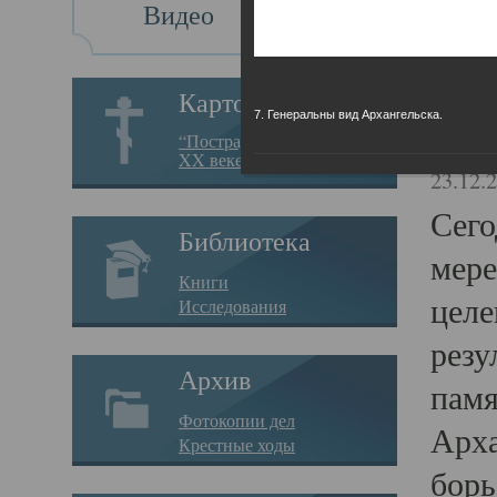
Видео
Св
Картотека
7. Генеральны вид Архангельска.
Свя
“Пострадавшие за веру в
XX веке на Севере”
23.12.
Сего
Библиотека
мере
Книги
целе
Исследования
резу
Архив
памя
Фотокопии дел
Арха
Крестные ходы
борь