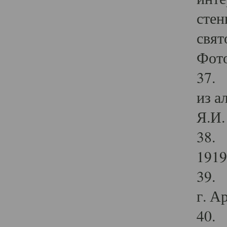
стен
свят
Фото
37. 
из а
Я.И. 
38. 
1919
39. 
г. А
40. 