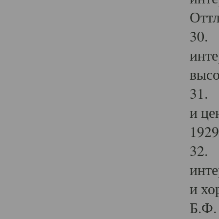
Оттл
30. 
инте
высо
31. 
и це
1929 
32. 
инте
и хо
Б.Ф. 