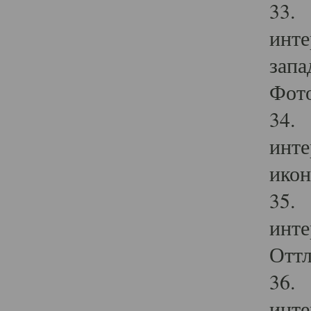
33. 
инте
запа
Фото
34. 
инте
икон
35. 
инте
Оттл
36. 
инте