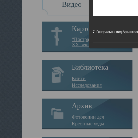
Видео
Картотека
7. Генеральны вид Архангел
“Пострадавшие за веру в
XX веке на Севере”
Библиотека
Книги
Исследования
Архив
Фотокопии дел
Крестные ходы