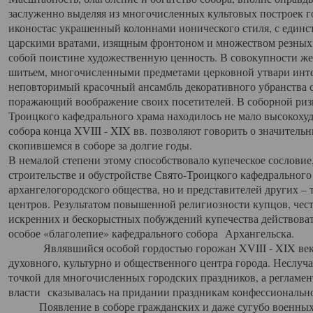
заслуженно выделяя из многочисленных культовых построек 
иконостас украшенный колоннами ионического стиля, с един
царскими вратами, изящным фронтоном и множеством резных,
собой поистине художественную ценность. В совокупности же
шитьем, многочисленными предметами церковной утвари интер
неповторимый красочный ансамбль декоративного убранства с
поражающий воображение своих посетителей. В соборной ризн
Троицкого кафедрального храма находилось не мало высокох
собора конца XVIII - XIX вв. позволяют говорить о значител
скопившемся в соборе за долгие годы.
В немалой степени этому способствовало купеческое сословие
строительстве и обустройстве Свято-Троицкого кафедрального 
архангелогородского общества, но и представителей других –
центров. Результатом повышенной религиозности купцов, чес
искренних и бескорыстных побуждений купечества действовать 
особое «благолепие» кафедрального собора Архангельска.
Являвшийся особой гордостью горожан XVIII - XIX века
духовного, культурно и общественного центра города. Неслуч
точкой для многочисленных городских праздников, а регламен
власти сказывалась на придании праздникам конфессионально
Появление в соборе гражданских и даже сугубо военных 