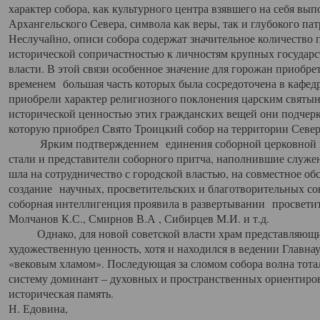
характер собора, как культурного центра взявшего на себя вы
Архангельского Севера, символа как веры, так и глубокого па
Неслучайно, описи собора содержат значительное количество п
исторической сопричастностью к личностям крупных государс
власти. В этой связи особенное значение для горожан приобре
временем большая часть которых была сосредоточена в кафедр
приобрели характер религиозного поклонения царским святыня
исторической ценностью этих гражданских вещей они подчер
которую приобрел Свято Троицкий собор на территории Север
Ярким подтверждением единения соборной церковной ис
стали и представители соборного притча, наполнившие служ
шла на сотрудничество с городской властью, на совместное о
создание научных, просветительских и благотворительных со
соборная интеллигенция проявила в развертывании просветит
Молчанов К.С., Смирнов В.А , Сибирцев М.И. и т.д.
Однако, для новой советской власти храм представляющи
художественную ценность, хотя и находился в ведении Главн
«вековым хламом». Последующая за сломом собора волна тотал
систему доминант – духовных и пространственных ориентиров,
историческая память.
Н. Едовина,