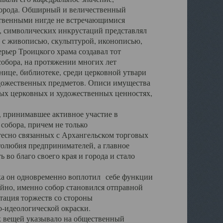
города. Обширный и величественный
ственными нигде не встречающимися
 символических инкрустаций представлял
 с живописью, скульптурой, иконописью,
ьер Троицкого храма создавал тот
обора, на протяжении многих лет
ице, библиотеке, среди церковной утвари
удожественных предметов. Описи имущества
ьных церковных и художественных ценностях,
, принимавшее активное участие в
собора, причем не только
 тесно связанных с Архангельском торговых
толюбия предпринимателей, а главное
во благо своего края и города и стало
 он одновременно воплотил себе функции
айно, именно собор становился отправной
тация торжеств со стороны
-идеологической окраски.
вещей указывало на общественный