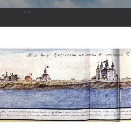
Виртуа
Новомученико
Земли А
Сайт создан по благосло
и Холмо
Наследники
Галерея
Главная
Галерея
Храмы-мученики Архангельска
Свято-Тро