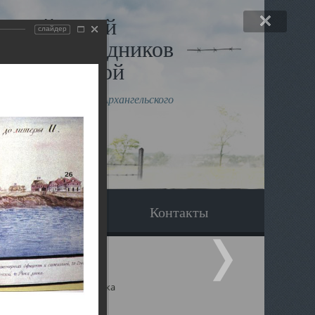
льный музей
слайдер
в и исповедников
рхангельской
влению митрополита Архангельского
горского Даниила
Вопрос-ответ
Контакты
ицкий собор Архангельска