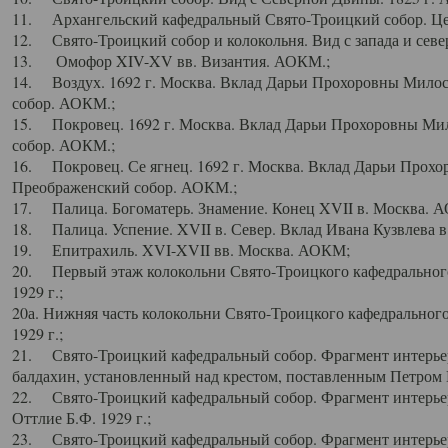
11. Архангельский кафедральный Свято-Троицкий собор. Цен
12. Свято-Троицкий собор и колокольня. Вид с запада и север
13. Омофор XIV-XV вв. Византия. АОКМ.;
14. Воздух. 1692 г. Москва. Вклад Дарьи Прохоровны Мило
собор. АОКМ.;
15. Покровец. 1692 г. Москва. Вклад Дарьи Прохоровны Ми
собор. АОКМ.;
16. Покровец. Се ягнец. 1692 г. Москва. Вклад Дарьи Прох
Преображенский собор. АОКМ.;
17. Палица. Богоматерь. Знамение. Конец XVII в. Москва. 
18. Палица. Успение. XVII в. Север. Вклад Ивана Кузвлева 
19. Епитрахиль. XVI-XVII вв. Москва. АОКМ;
20. Первый этаж колокольни Свято-Троицкого кафедрального
1929 г.;
20а. Нижняя часть колокольни Свято-Троицкого кафедрального
1929 г.;
21. Свято-Троицкий кафедральный собор. Фрагмент интерьер
балдахин, установленный над крестом, поставленным Петром I
22. Свято-Троицкий кафедральный собор. Фрагмент интерьер
Оттлие Б.Ф. 1929 г.;
23. Свято-Троицкий кафедральный собор. Фрагмент интерье