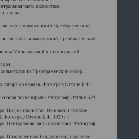
тральная часть иконостаса;
о-запада.;
славской в холмогорский Преображенский
лославской в холмогорский Преображенский
оровны Милославской в холмогорский
АОКМ.;
в холмогорский Преображенский собор.;
 собора до взрыва. Фотограф Оттлие Б.Ф.
 собора после взрыва. Фотограф Оттлие Б.Ф.
а. Вид на иконостас. На южной стороне
. Фотограф Оттлие Б.Ф. 1929 г.;
а. Центральная часть иконостаса. Фотограф
ра. Позолоченный балдахин над царскими