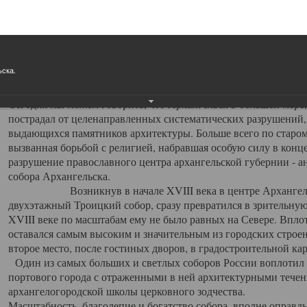
Свято-Троицкий собор
Свято-Троицкий собор Архангельска
ьска.
23.12.2015
Сегодня мы можем говорить, что Архангельск в большей мере,
пострадал от целенаправленных систематических разрушений,
выдающихся памятников архитектуры. Больше всего по старом
вызванная борьбой с религией, набравшая особую силу в конце
разрушение православного центра архангельской губернии - а
собора Архангельска.
Возникнув в начале XVIII века в центре Архангельск
двухэтажный Троицкий собор, сразу превратился в зрительну
XVIII веке по масштабам ему не было равных на Севере. Впл
оставался самым высоким и значительным из городских строе
второе место, после гостиных дворов, в градостроительной ка
Один из самых больших и светлых соборов России воплотил в
портового города с отраженными в ней архитектурными тече
архангелогородской школы церковного зодчества.
Масштабность, благолепие и богатство собора, вполне оправды