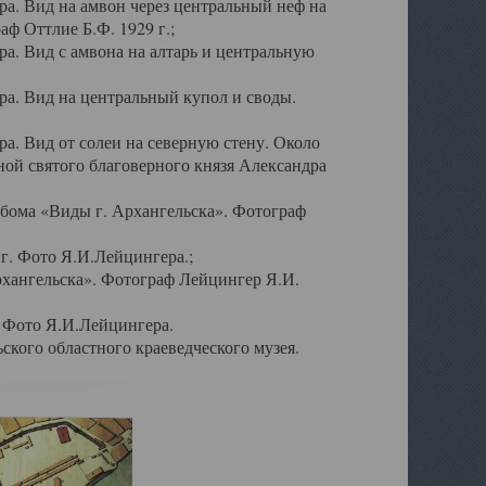
а. Вид на амвон через центральный неф на
аф Оттлие Б.Ф. 1929 г.;
. Вид с амвона на алтарь и центральную
а. Вид на центральный купол и своды.
. Вид от солеи на северную стену. Около
ой святого благоверного князя Александра
бома «Виды г. Архангельска». Фотограф
г. Фото Я.И.Лейцингера.;
рхангельска». Фотограф Лейцингер Я.И.
. Фото Я.И.Лейцингера.
кого областного краеведческого музея.