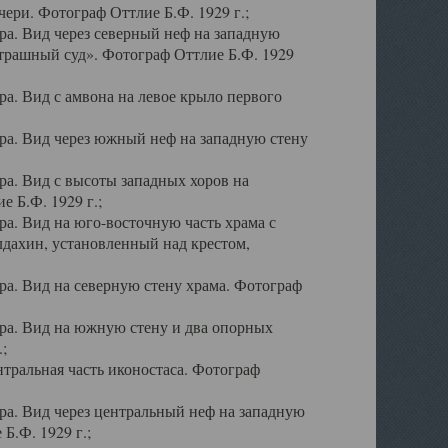
ери. Фотограф Оттлие Б.Ф. 1929 г.;
а. Вид через северный неф на западную
трашный суд». Фотограф Оттлие Б.Ф. 1929
. Вид с амвона на левое крыло первого
а. Вид через южный неф на западную стену
а. Вид с высоты западных хоров на
 Б.Ф. 1929 г.;
а. Вид на юго-восточную часть храма с
дахин, установленный над крестом,
а. Вид на северную стену храма. Фотограф
ра. Вид на южную стену и два опорных
;
тральная часть иконостаса. Фотограф
а. Вид через центральный неф на западную
Б.Ф. 1929 г.;