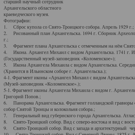
старший научный сотрудник
Архангельского областного
краеведческого музея.
Фотографии:
1. Сброс купола со Свято-Троицкого собора. Апрель 1929 г.;
2. Рисованный план Архангельска. 1694 г. Сборник Археолог
г.;
3. Фрагмент плана Архангельска с отмеченным на нём Свято
4. Икона. Архангел Михаил с видом Архангельска. 1741 г. 
(Государственный музей-заповедник «Коломенское»);
5. Икона Архангела Михаила с видом Архангельска. Середин
(Хранится в Ильинском соборе г. Архангельска.);
4-1. Фрагмент иконы «Архангел Михаил с видом Архангельска
(Музей-заповедник «Коломенское».);
5-1. Фрагмент иконы Архангела Михаила с видом г. Архангель
Григорий Попов.;
6. Панорама Архангельска. Фрагмент голландской гравюры с
собор Святой Троицы и колокольня собора.;
7. Генеральный вид губернского города Архангельска. Атлас 
8. Свято-Троицкий собор. Вид с северо-востока и вид с восто
9. Свято-Троицкий собор. Вид с запада и архитектурный чер
10. Свято-Троицкий собор. Вид с Северной Двины. 1825 г. А