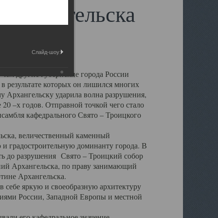
 Архангельска
Слайд-шоу:
 чем другие губернские города России
 в результате которых он лишился многих
у Архангельску ударила волна разрушения,
 20 –х годов. Отправной точкой чего стало
нсамбля кафедрального Свято – Троицкого
а, величественный каменный
ю и градостроительную доминанту города. В
оть до разрушения Свято – Троицкий собор
ний Архангельска, по праву занимающий
ртине Архангельска.
 себе яркую и своеобразную архитектуру
ниями России, Западной Европы и местной
вали его кафедральное значение,