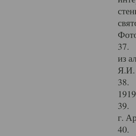
стен
свят
Фото
37. 
из а
Я.И. 
38. 
1919
39. 
г. А
40. 