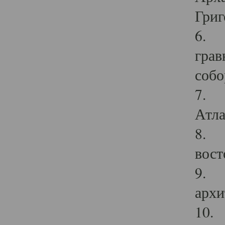
Григ
6. П
грав
собо
7. Г
Атла
8. С
вост
9. С
архи
10. 