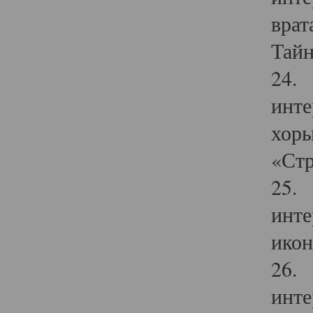
врат
Тайн
24. 
инте
хоры
«Стр
25. 
инте
икон
26. 
инте