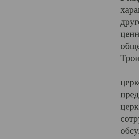
хара
друг
ценн
обще
Трои
Ярк
церк
пред
церк
сотр
обсу