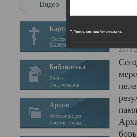
Видео
Св
Картотека
7. Генеральны вид Архангельска.
Свя
“Пострадавшие за веру в
XX веке на Севере”
23.12.
Сего
Библиотека
мере
Книги
целе
Исследования
резу
Архив
памя
Фотокопии дел
Арха
Крестные ходы
борь