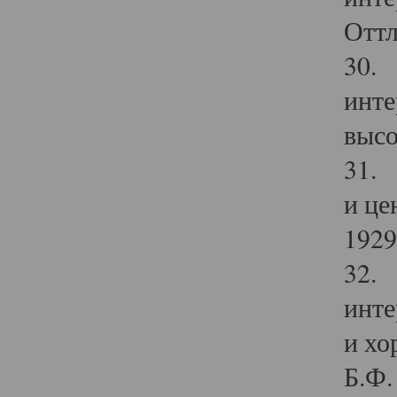
Оттл
30. 
инте
высо
31. 
и це
1929 
32. 
инте
и хо
Б.Ф. 