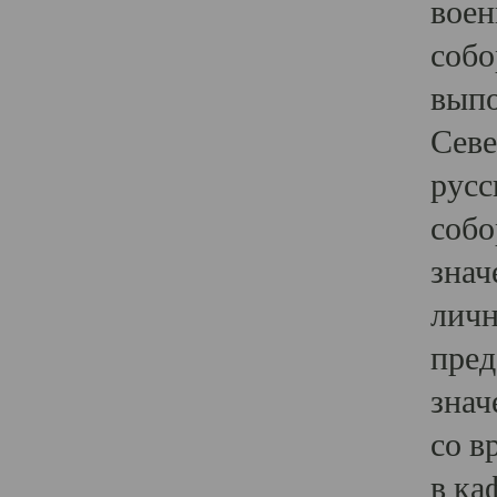
воен
собо
выпо
Севе
русс
собо
знач
личн
пред
знач
со в
в ка