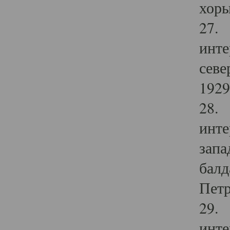
хоры
27. 
инте
севе
1929 
28. 
инте
запа
балд
Петр
29. 
инте