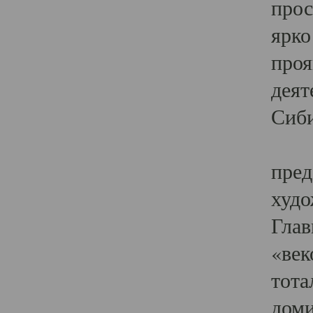
прос
ярко
проя
деят
Сиби
Одн
пред
худо
Глав
«век
тота
доми