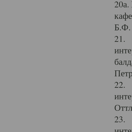
20а.
кафе
Б.Ф. 
21. 
инте
балд
Петр
22. 
инте
Оттл
23. 
инте