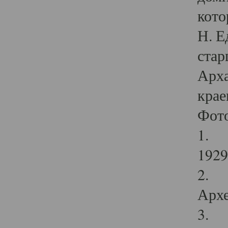
кото
Н. Е
стар
Арха
крае
Фот
1. С
1929 
2. Р
Архе
3. Ф