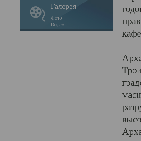
Галерея
годо
Фото
прав
Видео
кафе
Воз
Арха
Трои
град
масш
разр
высо
Арха