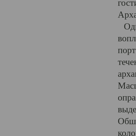
гост
Арха
Один
вопл
порт
тече
арха
Масш
опра
выде
Обши
коло