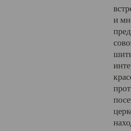
встр
и мн
пред
сово
шить
инте
крас
прот
посе
церк
нахо