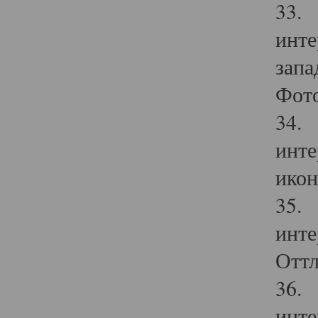
33. 
инте
запа
Фото
34. 
инте
икон
35. 
инте
Оттл
36. 
инте