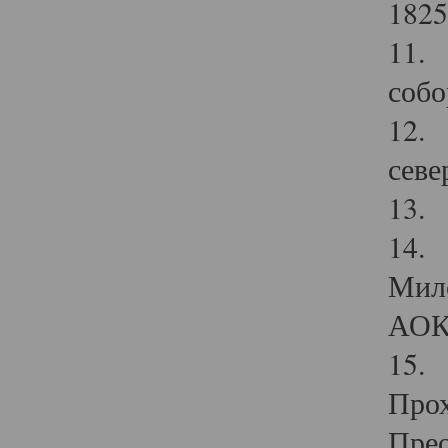
1825
11.
собо
12. 
севе
13.
14. 
Мило
АОК
15. 
Прох
Прео