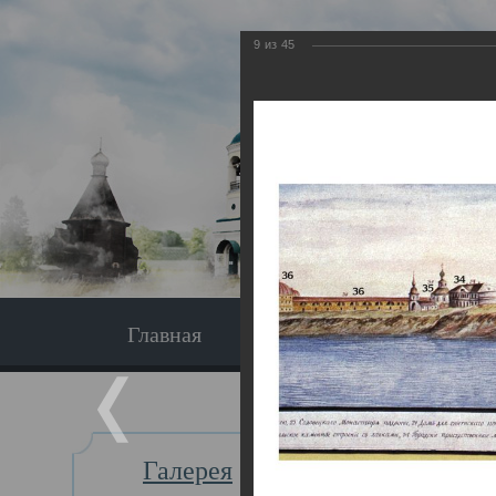
9
из
45
Главная
Экскурсия
Главная
Галерея