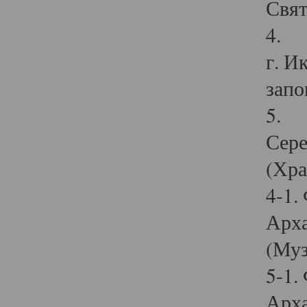
Свят
4. И
г. И
запо
5. И
Сере
(Хра
4-1.
Арха
(Муз
5-1.
Арха