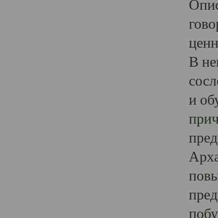
Опис
гово
ценн
В не
сосл
и об
прич
пред
Арха
повы
пред
побу