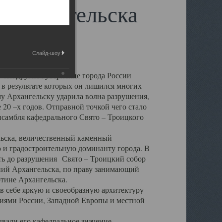
 Архангельска
Слайд-шоу:
 чем другие губернские города России
 в результате которых он лишился многих
у Архангельску ударила волна разрушения,
 20 –х годов. Отправной точкой чего стало
нсамбля кафедрального Свято – Троицкого
а, величественный каменный
ю и градостроительную доминанту города. В
оть до разрушения Свято – Троицкий собор
ний Архангельска, по праву занимающий
ртине Архангельска.
 себе яркую и своеобразную архитектуру
ниями России, Западной Европы и местной
вали его кафедральное значение,