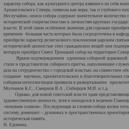
характер собора, как культурного центра взявшего на себя вы
Архангельского Севера, символа как веры, так и глубокого па
Неслучайно, описи собора содержат значительное количество п
исторической сопричастностью к личностям крупных государс
власти. В этой связи особенное значение для горожан приобре
временем большая часть которых была сосредоточена в кафедр
приобрели характер религиозного поклонения царским святыня
исторической ценностью этих гражданских вещей они подчер
которую приобрел Свято Троицкий собор на территории Север
Ярким подтверждением единения соборной церковной ис
стали и представители соборного притча, наполнившие служ
шла на сотрудничество с городской властью, на совместное о
создание научных, просветительских и благотворительных со
соборная интеллигенция проявила в развертывании просветит
Молчанов К.С., Смирнов В.А , Сибирцев М.И. и т.д.
Однако, для новой советской власти храм представляющи
художественную ценность, хотя и находился в ведении Главн
«вековым хламом». Последующая за сломом собора волна тотал
систему доминант – духовных и пространственных ориентиров,
историческая память.
Н. Едовина,