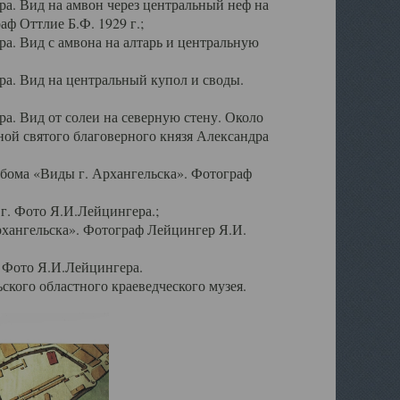
а. Вид на амвон через центральный неф на
аф Оттлие Б.Ф. 1929 г.;
. Вид с амвона на алтарь и центральную
а. Вид на центральный купол и своды.
. Вид от солеи на северную стену. Около
ой святого благоверного князя Александра
бома «Виды г. Архангельска». Фотограф
г. Фото Я.И.Лейцингера.;
рхангельска». Фотограф Лейцингер Я.И.
. Фото Я.И.Лейцингера.
кого областного краеведческого музея.