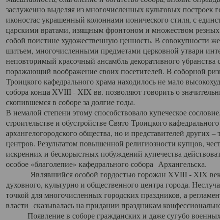
заслуженно выделяя из многочисленных культовых построек 
иконостас украшенный колоннами ионического стиля, с един
царскими вратами, изящным фронтоном и множеством резных,
собой поистине художественную ценность. В совокупности же
шитьем, многочисленными предметами церковной утвари интер
неповторимый красочный ансамбль декоративного убранства с
поражающий воображение своих посетителей. В соборной ризн
Троицкого кафедрального храма находилось не мало высокох
собора конца XVIII - XIX вв. позволяют говорить о значител
скопившемся в соборе за долгие годы.
В немалой степени этому способствовало купеческое сословие
строительстве и обустройстве Свято-Троицкого кафедрального 
архангелогородского общества, но и представителей других –
центров. Результатом повышенной религиозности купцов, чес
искренних и бескорыстных побуждений купечества действовать 
особое «благолепие» кафедрального собора Архангельска.
Являвшийся особой гордостью горожан XVIII - XIX века
духовного, культурно и общественного центра города. Неслуч
точкой для многочисленных городских праздников, а регламен
власти сказывалась на придании праздникам конфессионально
Появление в соборе гражданских и даже сугубо военных 