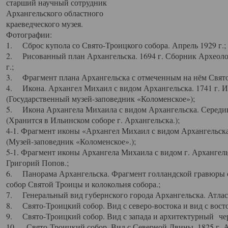
старший научный сотрудник
Архангельского областного
краеведческого музея.
Фотографии:
1. Сброс купола со Свято-Троицкого собора. Апрель 1929 г.;
2. Рисованный план Архангельска. 1694 г. Сборник Археолог
г.;
3. Фрагмент плана Архангельска с отмеченным на нём Свято
4. Икона. Архангел Михаил с видом Архангельска. 1741 г. 
(Государственный музей-заповедник «Коломенское»);
5. Икона Архангела Михаила с видом Архангельска. Середин
(Хранится в Ильинском соборе г. Архангельска.);
4-1. Фрагмент иконы «Архангел Михаил с видом Архангельска
(Музей-заповедник «Коломенское».);
5-1. Фрагмент иконы Архангела Михаила с видом г. Архангель
Григорий Попов.;
6. Панорама Архангельска. Фрагмент голландской гравюры с
собор Святой Троицы и колокольня собора.;
7. Генеральный вид губернского города Архангельска. Атлас 
8. Свято-Троицкий собор. Вид с северо-востока и вид с восто
9. Свято-Троицкий собор. Вид с запада и архитектурный чер
10. Свято-Троицкий собор. Вид с Северной Двины. 1825 г. А