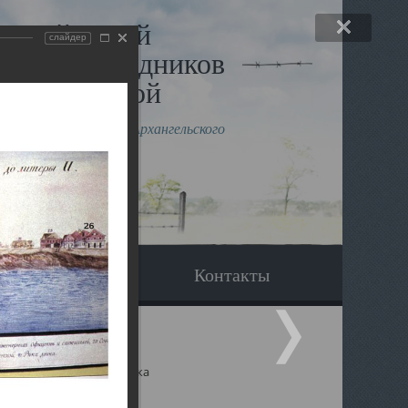
льный музей
слайдер
в и исповедников
рхангельской
влению митрополита Архангельского
горского Даниила
Вопрос-ответ
Контакты
ицкий собор Архангельска