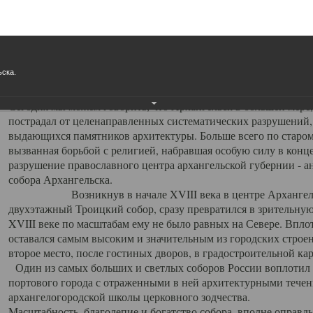
Свято-Троицкий собор
Свято-Троицкий собор Архангельска
ьска.
23.12.2015
Сегодня мы можем говорить, что Архангельск в большей мере,
пострадал от целенаправленных систематических разрушений,
выдающихся памятников архитектуры. Больше всего по старом
вызванная борьбой с религией, набравшая особую силу в конце
разрушение православного центра архангельской губернии - а
собора Архангельска.
Возникнув в начале XVIII века в центре Архангельск
двухэтажный Троицкий собор, сразу превратился в зрительну
XVIII веке по масштабам ему не было равных на Севере. Впл
оставался самым высоким и значительным из городских строе
второе место, после гостиных дворов, в градостроительной ка
Один из самых больших и светлых соборов России воплотил в
портового города с отраженными в ней архитектурными тече
архангелогородской школы церковного зодчества.
Масштабность, благолепие и богатство собора, вполне оправды