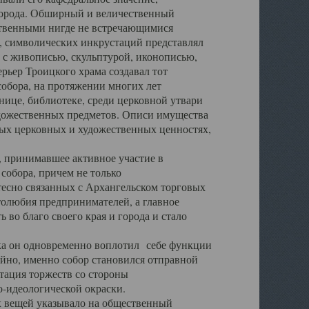
города. Обширный и величественный
ственными нигде не встречающимися
 символических инкрустаций представлял
 с живописью, скульптурой, иконописью,
ьер Троицкого храма создавал тот
обора, на протяжении многих лет
ице, библиотеке, среди церковной утвари
удожественных предметов. Описи имущества
ьных церковных и художественных ценностях,
, принимавшее активное участие в
собора, причем не только
 тесно связанных с Архангельском торговых
толюбия предпринимателей, а главное
во благо своего края и города и стало
 он одновременно воплотил себе функции
айно, именно собор становился отправной
тация торжеств со стороны
-идеологической окраски.
вещей указывало на общественный