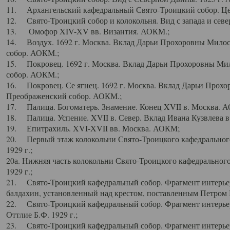
11. Архангельский кафедральный Свято-Троицкий собор. Цен
12. Свято-Троицкий собор и колокольня. Вид с запада и север
13. Омофор XIV-XV вв. Византия. АОКМ.;
14. Воздух. 1692 г. Москва. Вклад Дарьи Прохоровны Мило
собор. АОКМ.;
15. Покровец. 1692 г. Москва. Вклад Дарьи Прохоровны Ми
собор. АОКМ.;
16. Покровец. Се ягнец. 1692 г. Москва. Вклад Дарьи Прох
Преображенский собор. АОКМ.;
17. Палица. Богоматерь. Знамение. Конец XVII в. Москва. 
18. Палица. Успение. XVII в. Север. Вклад Ивана Кузвлева 
19. Епитрахиль. XVI-XVII вв. Москва. АОКМ;
20. Первый этаж колокольни Свято-Троицкого кафедрального
1929 г.;
20а. Нижняя часть колокольни Свято-Троицкого кафедрального
1929 г.;
21. Свято-Троицкий кафедральный собор. Фрагмент интерьер
балдахин, установленный над крестом, поставленным Петром I
22. Свято-Троицкий кафедральный собор. Фрагмент интерьер
Оттлие Б.Ф. 1929 г.;
23. Свято-Троицкий кафедральный собор. Фрагмент интерье