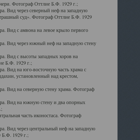
ери. Фотограф Оттлие Б.Ф. 1929 г.;
а. Вид через северный неф на западную
трашный суд». Фотограф Оттлие Б.Ф. 1929
. Вид с амвона на левое крыло первого
а. Вид через южный неф на западную стену
а. Вид с высоты западных хоров на
 Б.Ф. 1929 г.;
а. Вид на юго-восточную часть храма с
дахин, установленный над крестом,
а. Вид на северную стену храма. Фотограф
ра. Вид на южную стену и два опорных
;
тральная часть иконостаса. Фотограф
а. Вид через центральный неф на западную
Б.Ф. 1929 г.;