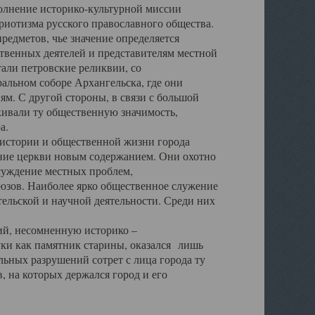
полнение историко-культурной миссии
триотизма русского православного общества.
редметов, чье значение определяется
твенных деятелей и представителям местной
тали петровские реликвии, со
альном соборе Архангельска, где они
м. С другой стороны, в связи с большой
кивали ту общественную значимость,
а.
тории и общественной жизни города
ение церкви новым содержанием. Они охотно
бсуждение местных проблем,
юзов. Наиболее ярко общественное служение
ельской и научной деятельности. Среди них
й, несомненную историко –
ауки как памятник старины, оказался лишь
ьных разрушений сотрет с лица города ту
 на которых держался город и его