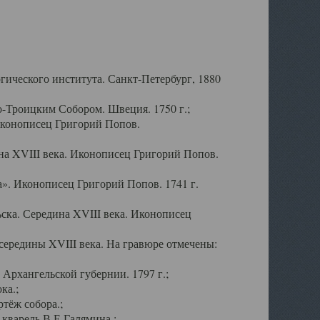
ического института. Санкт-Петербург, 1880
-Троицким Собором. Швеция. 1750 г.;
Иконописец Григорий Попов.
а XVIII века. Иконописец Григорий Попов.
». Иконописец Григорий Попов. 1741 г.
ска. Середина XVIII века. Иконописец
ередины XVIII века. На гравюре отмечены:
Архангельской губернии. 1797 г.;
ка.;
тёж собора.;
кварель В.Е.Галямина.;