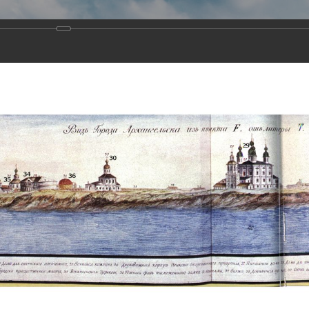
Виртуа
Новомученико
Земли А
Сайт создан по благосло
и Холмо
Наследники
Галерея
Главная
Галерея
Храмы-мученики Архангельска
Свято-Тро