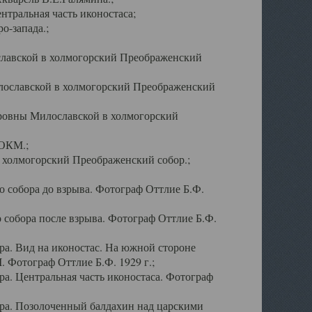
тральная часть иконостаса;
о-запада.;
славской в холмогорский Преображенский
лославской в холмогорский Преображенский
оровны Милославской в холмогорский
АОКМ.;
в холмогорский Преображенский собор.;
 собора до взрыва. Фотограф Оттлие Б.Ф.
 собора после взрыва. Фотограф Оттлие Б.Ф.
а. Вид на иконостас. На южной стороне
. Фотограф Оттлие Б.Ф. 1929 г.;
а. Центральная часть иконостаса. Фотограф
ра. Позолоченный балдахин над царскими