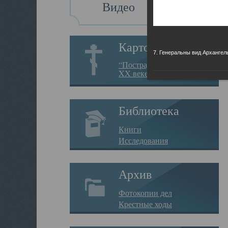
Видео
Картотека
7. Генеральны вид Архангел
“Пострадавшие за веру в
XX веке на Севере”
Библиотека
Книги
Исследования
Архив
Фотокопии дел
Крестные ходы