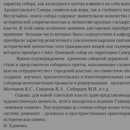
характер собора, как культурного центра взявшего на себя вы
Архангельского Севера, символа как веры, так и глубокого па
Неслучайно, описи собора содержат значительное количество п
исторической сопричастностью к личностям крупных государс
власти. В этой связи особенное значение для горожан приобре
временем большая часть которых была сосредоточена в кафедр
приобрели характер религиозного поклонения царским святыня
исторической ценностью этих гражданских вещей они подчер
которую приобрел Свято Троицкий собор на территории Север
Ярким подтверждением единения соборной церковной ис
стали и представители соборного притча, наполнившие служ
шла на сотрудничество с городской властью, на совместное о
создание научных, просветительских и благотворительных со
соборная интеллигенция проявила в развертывании просветит
Молчанов К.С., Смирнов В.А , Сибирцев М.И. и т.д.
Однако, для новой советской власти храм представляющи
художественную ценность, хотя и находился в ведении Главн
«вековым хламом». Последующая за сломом собора волна тотал
систему доминант – духовных и пространственных ориентиров,
историческая память.
Н. Едовина,