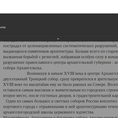
Свято-Троицкий собор
Свято-Троицкий собор Архангельска
ьска.
23.12.2015
Сегодня мы можем говорить, что Архангельск в большей мере,
пострадал от целенаправленных систематических разрушений,
выдающихся памятников архитектуры. Больше всего по старом
вызванная борьбой с религией, набравшая особую силу в конце
разрушение православного центра архангельской губернии - а
собора Архангельска.
Возникнув в начале XVIII века в центре Архангельск
двухэтажный Троицкий собор, сразу превратился в зрительну
XVIII веке по масштабам ему не было равных на Севере. Впл
оставался самым высоким и значительным из городских строе
второе место, после гостиных дворов, в градостроительной ка
Один из самых больших и светлых соборов России воплотил в
портового города с отраженными в ней архитектурными тече
архангелогородской школы церковного зодчества.
Масштабность, благолепие и богатство собора, вполне оправды