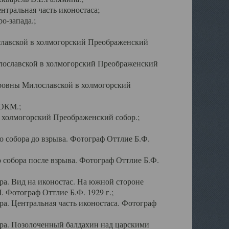
тральная часть иконостаса;
о-запада.;
славской в холмогорский Преображенский
лославской в холмогорский Преображенский
оровны Милославской в холмогорский
АОКМ.;
в холмогорский Преображенский собор.;
 собора до взрыва. Фотограф Оттлие Б.Ф.
 собора после взрыва. Фотограф Оттлие Б.Ф.
а. Вид на иконостас. На южной стороне
. Фотограф Оттлие Б.Ф. 1929 г.;
а. Центральная часть иконостаса. Фотограф
ра. Позолоченный балдахин над царскими