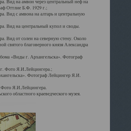
а. Вид на амвон через центральный неф на
аф Оттлие Б.Ф. 1929 г.;
. Вид с амвона на алтарь и центральную
а. Вид на центральный купол и своды.
. Вид от солеи на северную стену. Около
ой святого благоверного князя Александра
бома «Виды г. Архангельска». Фотограф
г. Фото Я.И.Лейцингера.;
рхангельска». Фотограф Лейцингер Я.И.
. Фото Я.И.Лейцингера.
кого областного краеведческого музея.