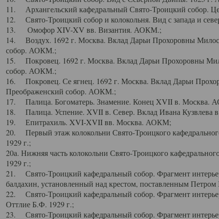
11. Архангельский кафедральный Свято-Троицкий собор. Цен
12. Свято-Троицкий собор и колокольня. Вид с запада и север
13. Омофор XIV-XV вв. Византия. АОКМ.;
14. Воздух. 1692 г. Москва. Вклад Дарьи Прохоровны Мило
собор. АОКМ.;
15. Покровец. 1692 г. Москва. Вклад Дарьи Прохоровны Ми
собор. АОКМ.;
16. Покровец. Се ягнец. 1692 г. Москва. Вклад Дарьи Прох
Преображенский собор. АОКМ.;
17. Палица. Богоматерь. Знамение. Конец XVII в. Москва. 
18. Палица. Успение. XVII в. Север. Вклад Ивана Кузвлева 
19. Епитрахиль. XVI-XVII вв. Москва. АОКМ;
20. Первый этаж колокольни Свято-Троицкого кафедрального
1929 г.;
20а. Нижняя часть колокольни Свято-Троицкого кафедрального
1929 г.;
21. Свято-Троицкий кафедральный собор. Фрагмент интерьер
балдахин, установленный над крестом, поставленным Петром I
22. Свято-Троицкий кафедральный собор. Фрагмент интерьер
Оттлие Б.Ф. 1929 г.;
23. Свято-Троицкий кафедральный собор. Фрагмент интерье