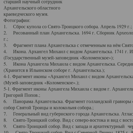
старший научный сотрудник
Архангельского областного
краеведческого музея.
Фотографии:
1. Сброс купола со Свято-Троицкого собора. Апрель 1929 г.;
2. Рисованный план Архангельска. 1694 г. Сборник Археолог
г.;
3. Фрагмент плана Архангельска с отмеченным на нём Свято
4. Икона. Архангел Михаил с видом Архангельска. 1741 г. 
(Государственный музей-заповедник «Коломенское»);
5. Икона Архангела Михаила с видом Архангельска. Середин
(Хранится в Ильинском соборе г. Архангельска.);
4-1. Фрагмент иконы «Архангел Михаил с видом Архангельска
(Музей-заповедник «Коломенское».);
5-1. Фрагмент иконы Архангела Михаила с видом г. Архангель
Григорий Попов.;
6. Панорама Архангельска. Фрагмент голландской гравюры с
собор Святой Троицы и колокольня собора.;
7. Генеральный вид губернского города Архангельска. Атлас 
8. Свято-Троицкий собор. Вид с северо-востока и вид с восто
9. Свято-Троицкий собор. Вид с запада и архитектурный чер
10. Свято-Троицкий собор. Вид с Северной Двины. 1825 г. А