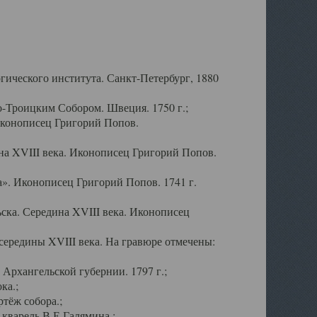
ического института. Санкт-Петербург, 1880
-Троицким Собором. Швеция. 1750 г.;
Иконописец Григорий Попов.
а XVIII века. Иконописец Григорий Попов.
». Иконописец Григорий Попов. 1741 г.
ска. Середина XVIII века. Иконописец
ередины XVIII века. На гравюре отмечены:
Архангельской губернии. 1797 г.;
ка.;
тёж собора.;
кварель В.Е.Галямина.;