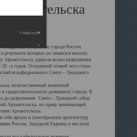
 Архангельска
Слайд-шоу:
 чем другие губернские города России
 в результате которых он лишился многих
у Архангельску ударила волна разрушения,
 20 –х годов. Отправной точкой чего стало
нсамбля кафедрального Свято – Троицкого
а, величественный каменный
ю и градостроительную доминанту города. В
оть до разрушения Свято – Троицкий собор
ний Архангельска, по праву занимающий
ртине Архангельска.
 себе яркую и своеобразную архитектуру
ниями России, Западной Европы и местной
вали его кафедральное значение,