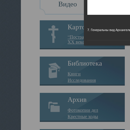
Видео
Картотека
7. Генеральны вид Архангел
“Пострадавшие за веру в
XX веке на Севере”
Библиотека
Книги
Исследования
Архив
Фотокопии дел
Крестные ходы