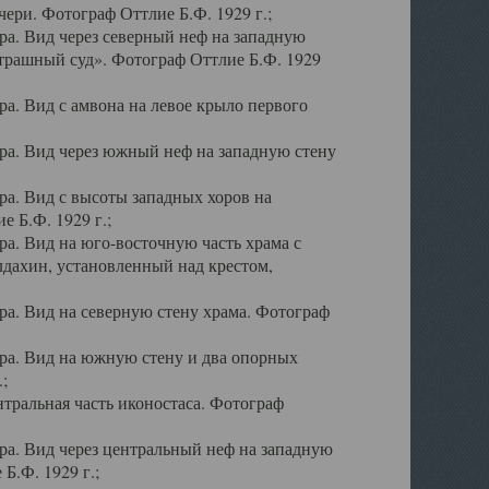
ери. Фотограф Оттлие Б.Ф. 1929 г.;
а. Вид через северный неф на западную
трашный суд». Фотограф Оттлие Б.Ф. 1929
. Вид с амвона на левое крыло первого
а. Вид через южный неф на западную стену
а. Вид с высоты западных хоров на
 Б.Ф. 1929 г.;
а. Вид на юго-восточную часть храма с
дахин, установленный над крестом,
а. Вид на северную стену храма. Фотограф
ра. Вид на южную стену и два опорных
;
тральная часть иконостаса. Фотограф
а. Вид через центральный неф на западную
Б.Ф. 1929 г.;