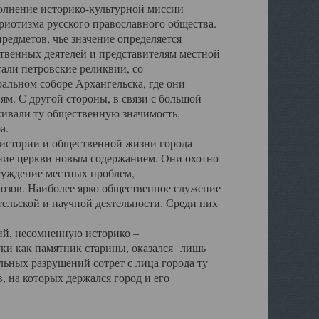
полнение историко-культурной миссии
триотизма русского православного общества.
редметов, чье значение определяется
твенных деятелей и представителям местной
тали петровские реликвии, со
альном соборе Архангельска, где они
м. С другой стороны, в связи с большой
кивали ту общественную значимость,
а.
тории и общественной жизни города
ение церкви новым содержанием. Они охотно
бсуждение местных проблем,
юзов. Наиболее ярко общественное служение
ельской и научной деятельности. Среди них
й, несомненную историко –
ауки как памятник старины, оказался лишь
ьных разрушений сотрет с лица города ту
 на которых держался город и его