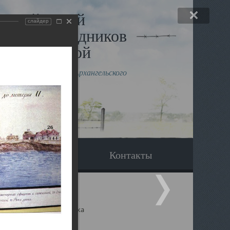
льный музей
слайдер
в и исповедников
рхангельской
влению митрополита Архангельского
горского Даниила
Вопрос-ответ
Контакты
ицкий собор Архангельска