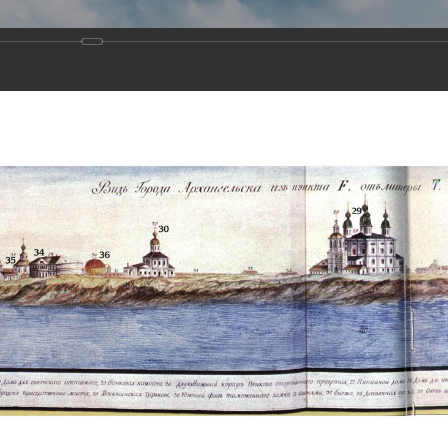
Виртуа
Новомученико
Земли А
Сайт создан по благосло
и Холмо
Наследники
Галерея
Главная
Галерея
Храмы-мученики Архангельска
Свято-Тро