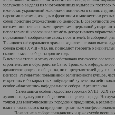
заслуженно выделяя из многочисленных культовых построек 
иконостас украшенный колоннами ионического стиля, с един
царскими вратами, изящным фронтоном и множеством резных,
собой поистине художественную ценность. В совокупности же
шитьем, многочисленными предметами церковной утвари интер
неповторимый красочный ансамбль декоративного убранства с
поражающий воображение своих посетителей. В соборной ризн
Троицкого кафедрального храма находилось не мало высокох
собора конца XVIII - XIX вв. позволяют говорить о значител
скопившемся в соборе за долгие годы.
В немалой степени этому способствовало купеческое сословие
строительстве и обустройстве Свято-Троицкого кафедрального 
архангелогородского общества, но и представителей других –
центров. Результатом повышенной религиозности купцов, чес
искренних и бескорыстных побуждений купечества действовать 
особое «благолепие» кафедрального собора Архангельска.
Являвшийся особой гордостью горожан XVIII - XIX века
духовного, культурно и общественного центра города. Неслуч
точкой для многочисленных городских праздников, а регламен
власти сказывалась на придании праздникам конфессионально
Появление в соборе гражданских и даже сугубо военных 