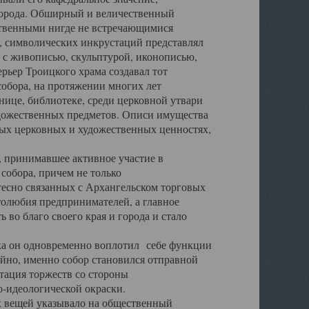
города. Обширный и величественный
ственными нигде не встречающимися
 символических инкрустаций представлял
 с живописью, скульптурой, иконописью,
ьер Троицкого храма создавал тот
обора, на протяжении многих лет
ице, библиотеке, среди церковной утвари
удожественных предметов. Описи имущества
ьных церковных и художественных ценностях,
, принимавшее активное участие в
собора, причем не только
 тесно связанных с Архангельском торговых
толюбия предпринимателей, а главное
во благо своего края и города и стало
 он одновременно воплотил себе функции
айно, именно собор становился отправной
тация торжеств со стороны
-идеологической окраски.
вещей указывало на общественный