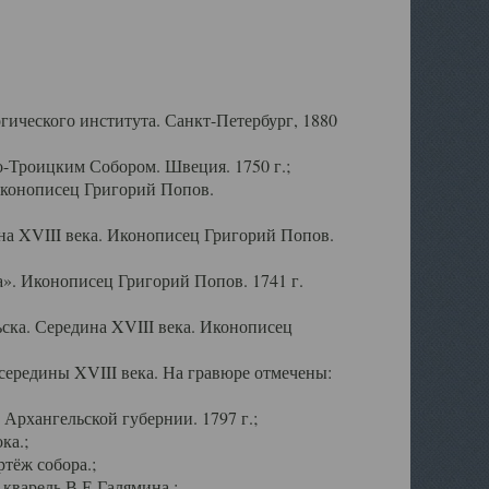
ического института. Санкт-Петербург, 1880
-Троицким Собором. Швеция. 1750 г.;
Иконописец Григорий Попов.
а XVIII века. Иконописец Григорий Попов.
». Иконописец Григорий Попов. 1741 г.
ска. Середина XVIII века. Иконописец
ередины XVIII века. На гравюре отмечены:
Архангельской губернии. 1797 г.;
ка.;
тёж собора.;
кварель В.Е.Галямина.;