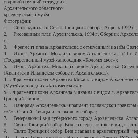
старший научный сотрудник
Архангельского областного
краеведческого музея.
Фотографии:
1. Сброс купола со Свято-Троицкого собора. Апрель 1929 г.;
2. Рисованный план Архангельска. 1694 г. Сборник Археолог
г.;
3. Фрагмент плана Архангельска с отмеченным на нём Свято
4. Икона. Архангел Михаил с видом Архангельска. 1741 г. 
(Государственный музей-заповедник «Коломенское»);
5. Икона Архангела Михаила с видом Архангельска. Середин
(Хранится в Ильинском соборе г. Архангельска.);
4-1. Фрагмент иконы «Архангел Михаил с видом Архангельска
(Музей-заповедник «Коломенское».);
5-1. Фрагмент иконы Архангела Михаила с видом г. Архангель
Григорий Попов.;
6. Панорама Архангельска. Фрагмент голландской гравюры с
собор Святой Троицы и колокольня собора.;
7. Генеральный вид губернского города Архангельска. Атлас 
8. Свято-Троицкий собор. Вид с северо-востока и вид с восто
9. Свято-Троицкий собор. Вид с запада и архитектурный чер
10. Свято-Троицкий собор. Вид с Северной Двины. 1825 г. А