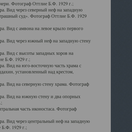
ери. Фотограф Оттлие Б.Ф. 1929 г.;
а. Вид через северный неф на западную
трашный суд». Фотограф Оттлие Б.Ф. 1929
. Вид с амвона на левое крыло первого
а. Вид через южный неф на западную стену
а. Вид с высоты западных хоров на
 Б.Ф. 1929 г.;
а. Вид на юго-восточную часть храма с
дахин, установленный над крестом,
а. Вид на северную стену храма. Фотограф
ра. Вид на южную стену и два опорных
;
тральная часть иконостаса. Фотограф
а. Вид через центральный неф на западную
Б.Ф. 1929 г.;