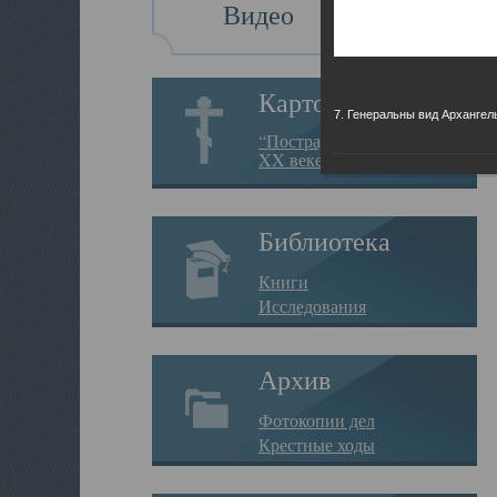
Видео
Картотека
7. Генеральны вид Архангел
“Пострадавшие за веру в
XX веке на Севере”
Библиотека
Книги
Исследования
Архив
Фотокопии дел
Крестные ходы