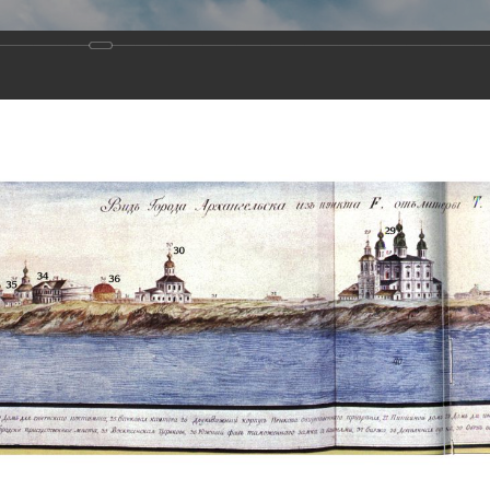
Виртуа
Новомученико
Земли А
Сайт создан по благосло
и Холмо
Наследники
Галерея
Главная
Галерея
Храмы-мученики Архангельска
Свято-Тро