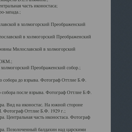
тральная часть иконостаса;
о-запада.;
славской в холмогорский Преображенский
лославской в холмогорский Преображенский
оровны Милославской в холмогорский
АОКМ.;
в холмогорский Преображенский собор.;
 собора до взрыва. Фотограф Оттлие Б.Ф.
 собора после взрыва. Фотограф Оттлие Б.Ф.
а. Вид на иконостас. На южной стороне
. Фотограф Оттлие Б.Ф. 1929 г.;
а. Центральная часть иконостаса. Фотограф
ра. Позолоченный балдахин над царскими