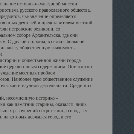
полнение историко-культурной миссии
триотизма русского православного общества.
редметов, чье значение определяется
твенных деятелей и представителям местной
тали петровские реликвии, со
альном соборе Архангельска, где они
м. С другой стороны, в связи с большой
кивали ту общественную значимость,
а.
тории и общественной жизни города
ение церкви новым содержанием. Они охотно
бсуждение местных проблем,
юзов. Наиболее ярко общественное служение
ельской и научной деятельности. Среди них
й, несомненную историко –
ауки как памятник старины, оказался лишь
ьных разрушений сотрет с лица города ту
 на которых держался город и его