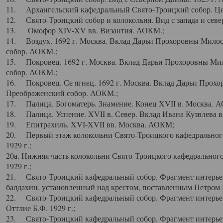
11. Архангельский кафедральный Свято-Троицкий собор. Цен
12. Свято-Троицкий собор и колокольня. Вид с запада и север
13. Омофор XIV-XV вв. Византия. АОКМ.;
14. Воздух. 1692 г. Москва. Вклад Дарьи Прохоровны Мило
собор. АОКМ.;
15. Покровец. 1692 г. Москва. Вклад Дарьи Прохоровны Ми
собор. АОКМ.;
16. Покровец. Се ягнец. 1692 г. Москва. Вклад Дарьи Прох
Преображенский собор. АОКМ.;
17. Палица. Богоматерь. Знамение. Конец XVII в. Москва. 
18. Палица. Успение. XVII в. Север. Вклад Ивана Кузвлева 
19. Епитрахиль. XVI-XVII вв. Москва. АОКМ;
20. Первый этаж колокольни Свято-Троицкого кафедрального
1929 г.;
20а. Нижняя часть колокольни Свято-Троицкого кафедрального
1929 г.;
21. Свято-Троицкий кафедральный собор. Фрагмент интерьер
балдахин, установленный над крестом, поставленным Петром I
22. Свято-Троицкий кафедральный собор. Фрагмент интерьер
Оттлие Б.Ф. 1929 г.;
23. Свято-Троицкий кафедральный собор. Фрагмент интерье