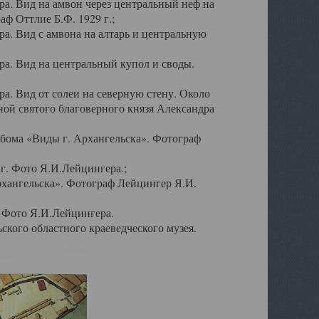
а. Вид на амвон через центральный неф на
аф Оттлие Б.Ф. 1929 г.;
. Вид с амвона на алтарь и центральную
а. Вид на центральный купол и своды.
. Вид от солеи на северную стену. Около
ой святого благоверного князя Александра
бома «Виды г. Архангельска». Фотограф
г. Фото Я.И.Лейцингера.;
рхангельска». Фотограф Лейцингер Я.И.
. Фото Я.И.Лейцингера.
кого областного краеведческого музея.