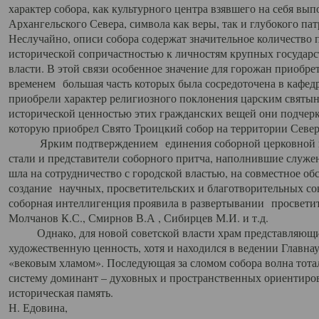
характер собора, как культурного центра взявшего на себя вы
Архангельского Севера, символа как веры, так и глубокого па
Неслучайно, описи собора содержат значительное количество п
исторической сопричастностью к личностям крупных государс
власти. В этой связи особенное значение для горожан приобре
временем большая часть которых была сосредоточена в кафедр
приобрели характер религиозного поклонения царским святыня
исторической ценностью этих гражданских вещей они подчер
которую приобрел Свято Троицкий собор на территории Север
Ярким подтверждением единения соборной церковной ис
стали и представители соборного притча, наполнившие служ
шла на сотрудничество с городской властью, на совместное о
создание научных, просветительских и благотворительных со
соборная интеллигенция проявила в развертывании просветит
Молчанов К.С., Смирнов В.А , Сибирцев М.И. и т.д.
Однако, для новой советской власти храм представляющи
художественную ценность, хотя и находился в ведении Главн
«вековым хламом». Последующая за сломом собора волна тотал
систему доминант – духовных и пространственных ориентиров,
историческая память.
Н. Едовина,