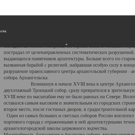
Свято-Троицкий собор
Свято-Троицкий собор Архангельска
ьска.
23.12.2015
Сегодня мы можем говорить, что Архангельск в большей мере,
пострадал от целенаправленных систематических разрушений,
выдающихся памятников архитектуры. Больше всего по старом
вызванная борьбой с религией, набравшая особую силу в конце
разрушение православного центра архангельской губернии - а
собора Архангельска.
Возникнув в начале XVIII века в центре Архангельск
двухэтажный Троицкий собор, сразу превратился в зрительну
XVIII веке по масштабам ему не было равных на Севере. Впл
оставался самым высоким и значительным из городских строе
второе место, после гостиных дворов, в градостроительной ка
Один из самых больших и светлых соборов России воплотил в
портового города с отраженными в ней архитектурными тече
архангелогородской школы церковного зодчества.
Масштабность, благолепие и богатство собора, вполне оправды