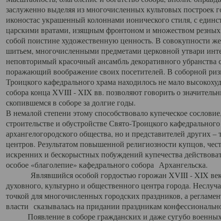
заслуженно выделяя из многочисленных культовых построек 
иконостас украшенный колоннами ионического стиля, с един
царскими вратами, изящным фронтоном и множеством резных,
собой поистине художественную ценность. В совокупности же
шитьем, многочисленными предметами церковной утвари интер
неповторимый красочный ансамбль декоративного убранства с
поражающий воображение своих посетителей. В соборной ризн
Троицкого кафедрального храма находилось не мало высокох
собора конца XVIII - XIX вв. позволяют говорить о значител
скопившемся в соборе за долгие годы.
В немалой степени этому способствовало купеческое сословие
строительстве и обустройстве Свято-Троицкого кафедрального 
архангелогородского общества, но и представителей других –
центров. Результатом повышенной религиозности купцов, чес
искренних и бескорыстных побуждений купечества действовать 
особое «благолепие» кафедрального собора Архангельска.
Являвшийся особой гордостью горожан XVIII - XIX века
духовного, культурно и общественного центра города. Неслуч
точкой для многочисленных городских праздников, а регламен
власти сказывалась на придании праздникам конфессионально
Появление в соборе гражданских и даже сугубо военных 