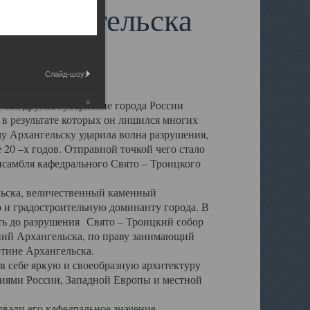
 Архангельска
Слайд-шоу:
 чем другие губернские города России
 в результате которых он лишился многих
у Архангельску ударила волна разрушения,
 20 –х годов. Отправной точкой чего стало
нсамбля кафедрального Свято – Троицкого
а, величественный каменный
ю и градостроительную доминанту города. В
оть до разрушения Свято – Троицкий собор
ний Архангельска, по праву занимающий
ртине Архангельска.
 себе яркую и своеобразную архитектуру
ниями России, Западной Европы и местной
вали его кафедральное значение,