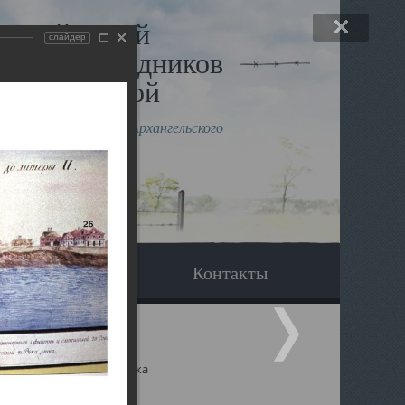
льный музей
слайдер
в и исповедников
рхангельской
влению митрополита Архангельского
горского Даниила
Вопрос-ответ
Контакты
ицкий собор Архангельска