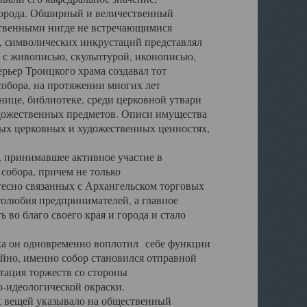
города. Обширный и величественный
ственными нигде не встречающимися
 символических инкрустаций представлял
 с живописью, скульптурой, иконописью,
ьер Троицкого храма создавал тот
обора, на протяжении многих лет
ице, библиотеке, среди церковной утвари
удожественных предметов. Описи имущества
ьных церковных и художественных ценностях,
, принимавшее активное участие в
собора, причем не только
 тесно связанных с Архангельском торговых
толюбия предпринимателей, а главное
во благо своего края и города и стало
 он одновременно воплотил себе функции
айно, именно собор становился отправной
тация торжеств со стороны
-идеологической окраски.
вещей указывало на общественный