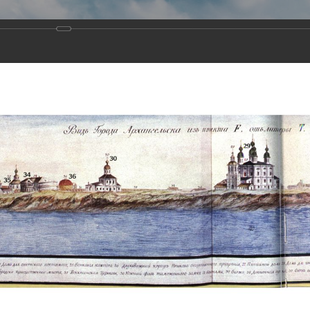
Виртуа
Новомученико
Земли А
Сайт создан по благосло
и Холмо
Наследники
Галерея
Главная
Галерея
Храмы-мученики Архангельска
Свято-Тро