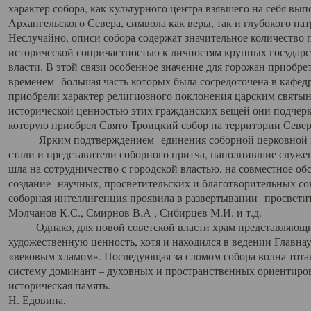
характер собора, как культурного центра взявшего на себя вы
Архангельского Севера, символа как веры, так и глубокого па
Неслучайно, описи собора содержат значительное количество п
исторической сопричастностью к личностям крупных государс
власти. В этой связи особенное значение для горожан приобре
временем большая часть которых была сосредоточена в кафедр
приобрели характер религиозного поклонения царским святыня
исторической ценностью этих гражданских вещей они подчер
которую приобрел Свято Троицкий собор на территории Север
Ярким подтверждением единения соборной церковной ис
стали и представители соборного притча, наполнившие служ
шла на сотрудничество с городской властью, на совместное о
создание научных, просветительских и благотворительных со
соборная интеллигенция проявила в развертывании просветит
Молчанов К.С., Смирнов В.А , Сибирцев М.И. и т.д.
Однако, для новой советской власти храм представляющи
художественную ценность, хотя и находился в ведении Главн
«вековым хламом». Последующая за сломом собора волна тотал
систему доминант – духовных и пространственных ориентиров,
историческая память.
Н. Едовина,