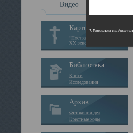
Видео
Картотека
7. Генеральны вид Архангел
“Пострадавшие за веру в
XX веке на Севере”
Библиотека
Книги
Исследования
Архив
Фотокопии дел
Крестные ходы