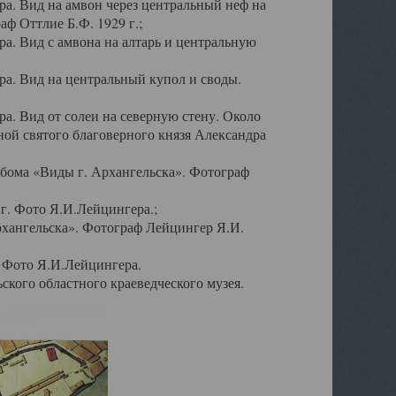
а. Вид на амвон через центральный неф на
аф Оттлие Б.Ф. 1929 г.;
. Вид с амвона на алтарь и центральную
а. Вид на центральный купол и своды.
. Вид от солеи на северную стену. Около
ой святого благоверного князя Александра
бома «Виды г. Архангельска». Фотограф
г. Фото Я.И.Лейцингера.;
рхангельска». Фотограф Лейцингер Я.И.
. Фото Я.И.Лейцингера.
кого областного краеведческого музея.