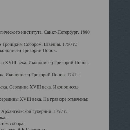
ического института. Санкт-Петербург, 1880
-Троицким Собором. Швеция. 1750 г.;
Иконописец Григорий Попов.
а XVIII века. Иконописец Григорий Попов.
». Иконописец Григорий Попов. 1741 г.
ска. Середина XVIII века. Иконописец
ередины XVIII века. На гравюре отмечены:
Архангельской губернии. 1797 г.;
ка.;
тёж собора.;
кварель В.Е.Галямина.;