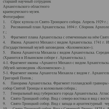
старший научный сотрудник
Архангельского областного
краеведческого музея.
Фотографии:
1. Сброс купола со Свято-Троицкого собора. Апрель 1929 г.;
2. Рисованный план Архангельска. 1694 г. Сборник Археолог
г.;
3. Фрагмент плана Архангельска с отмеченным на нём Свято
4. Икона. Архангел Михаил с видом Архангельска. 1741 г. 
(Государственный музей-заповедник «Коломенское»);
5. Икона Архангела Михаила с видом Архангельска. Середин
(Хранится в Ильинском соборе г. Архангельска.);
4-1. Фрагмент иконы «Архангел Михаил с видом Архангельска
(Музей-заповедник «Коломенское».);
5-1. Фрагмент иконы Архангела Михаила с видом г. Архангель
Григорий Попов.;
6. Панорама Архангельска. Фрагмент голландской гравюры с
собор Святой Троицы и колокольня собора.;
7. Генеральный вид губернского города Архангельска. Атлас 
8. Свято-Троицкий собор. Вид с северо-востока и вид с восто
9. Свято-Троицкий собор. Вид с запада и архитектурный чер
10. Свято-Троицкий собор. Вид с Северной Двины. 1825 г. А