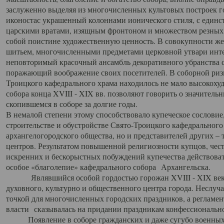
заслуженно выделяя из многочисленных культовых построек 
иконостас украшенный колоннами ионического стиля, с един
царскими вратами, изящным фронтоном и множеством резных,
собой поистине художественную ценность. В совокупности же
шитьем, многочисленными предметами церковной утвари интер
неповторимый красочный ансамбль декоративного убранства с
поражающий воображение своих посетителей. В соборной ризн
Троицкого кафедрального храма находилось не мало высокох
собора конца XVIII - XIX вв. позволяют говорить о значител
скопившемся в соборе за долгие годы.
В немалой степени этому способствовало купеческое сословие
строительстве и обустройстве Свято-Троицкого кафедрального 
архангелогородского общества, но и представителей других –
центров. Результатом повышенной религиозности купцов, чес
искренних и бескорыстных побуждений купечества действовать 
особое «благолепие» кафедрального собора Архангельска.
Являвшийся особой гордостью горожан XVIII - XIX века
духовного, культурно и общественного центра города. Неслуч
точкой для многочисленных городских праздников, а регламен
власти сказывалась на придании праздникам конфессионально
Появление в соборе гражданских и даже сугубо военных 