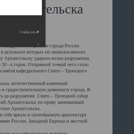
 Архангельска
Слайд-шоу:
 чем другие губернские города России
 в результате которых он лишился многих
у Архангельску ударила волна разрушения,
 20 –х годов. Отправной точкой чего стало
нсамбля кафедрального Свято – Троицкого
а, величественный каменный
ю и градостроительную доминанту города. В
оть до разрушения Свято – Троицкий собор
ний Архангельска, по праву занимающий
ртине Архангельска.
 себе яркую и своеобразную архитектуру
ниями России, Западной Европы и местной
вали его кафедральное значение,