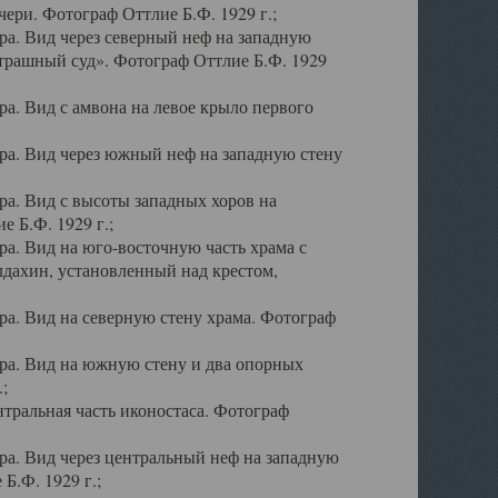
ери. Фотограф Оттлие Б.Ф. 1929 г.;
а. Вид через северный неф на западную
трашный суд». Фотограф Оттлие Б.Ф. 1929
. Вид с амвона на левое крыло первого
а. Вид через южный неф на западную стену
а. Вид с высоты западных хоров на
 Б.Ф. 1929 г.;
а. Вид на юго-восточную часть храма с
дахин, установленный над крестом,
а. Вид на северную стену храма. Фотограф
ра. Вид на южную стену и два опорных
;
тральная часть иконостаса. Фотограф
а. Вид через центральный неф на западную
Б.Ф. 1929 г.;