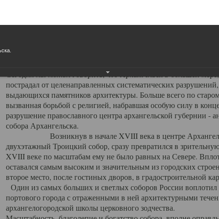
Свято-Троицкий собор
Свято-Троицкий собор Архангельска
ьска.
23.12.2015
Сегодня мы можем говорить, что Архангельск в большей мере,
пострадал от целенаправленных систематических разрушений,
выдающихся памятников архитектуры. Больше всего по старом
вызванная борьбой с религией, набравшая особую силу в конце
разрушение православного центра архангельской губернии - а
собора Архангельска.
Возникнув в начале XVIII века в центре Архангельск
двухэтажный Троицкий собор, сразу превратился в зрительну
XVIII веке по масштабам ему не было равных на Севере. Впл
оставался самым высоким и значительным из городских строе
второе место, после гостиных дворов, в градостроительной ка
Один из самых больших и светлых соборов России воплотил в
портового города с отраженными в ней архитектурными тече
архангелогородской школы церковного зодчества.
Масштабность, благолепие и богатство собора, вполне оправды