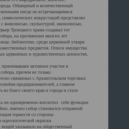
города. Обширный и величественный
ственными нигде не встречающимися
 символических инкрустаций представлял
 с живописью, скульптурой, иконописью,
ьер Троицкого храма создавал тот
обора, на протяжении многих лет
ице, библиотеке, среди церковной утвари
удожественных предметов. Описи имущества
ьных церковных и художественных ценностях,
, принимавшее активное участие в
собора, причем не только
 тесно связанных с Архангельском торговых
толюбия предпринимателей, а главное
во благо своего края и города и стало
 он одновременно воплотил себе функции
айно, именно собор становился отправной
тация торжеств со стороны
-идеологической окраски.
вещей указывало на общественный