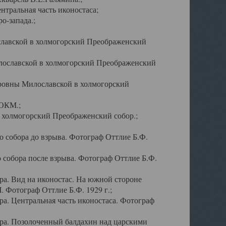
тральная часть иконостаса;
о-запада.;
славской в холмогорский Преображенский
лославской в холмогорский Преображенский
оровны Милославской в холмогорский
АОКМ.;
в холмогорский Преображенский собор.;
 собора до взрыва. Фотограф Оттлие Б.Ф.
 собора после взрыва. Фотограф Оттлие Б.Ф.
а. Вид на иконостас. На южной стороне
. Фотограф Оттлие Б.Ф. 1929 г.;
а. Центральная часть иконостаса. Фотограф
ра. Позолоченный балдахин над царскими