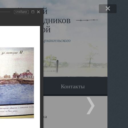
льный музей
слайдер
в и исповедников
рхангельской
влению митрополита Архангельского
горского Даниила
Вопрос-ответ
Контакты
ицкий собор Архангельска