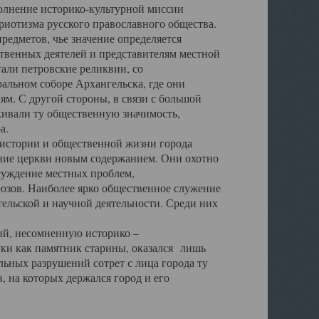
полнение историко-культурной миссии
триотизма русского православного общества.
редметов, чье значение определяется
твенных деятелей и представителям местной
тали петровские реликвии, со
альном соборе Архангельска, где они
м. С другой стороны, в связи с большой
кивали ту общественную значимость,
а.
тории и общественной жизни города
ение церкви новым содержанием. Они охотно
бсуждение местных проблем,
юзов. Наиболее ярко общественное служение
ельской и научной деятельности. Среди них
й, несомненную историко –
ауки как памятник старины, оказался лишь
ьных разрушений сотрет с лица города ту
 на которых держался город и его