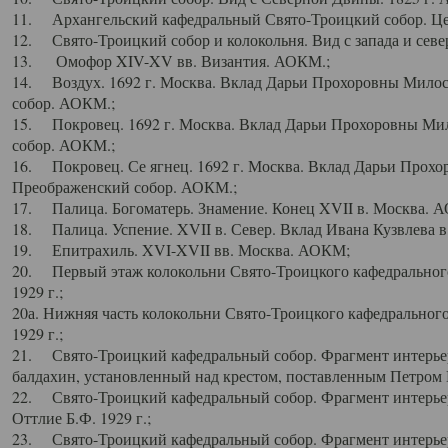
11. Архангельский кафедральный Свято-Троицкий собор. Цен
12. Свято-Троицкий собор и колокольня. Вид с запада и север
13. Омофор XIV-XV вв. Византия. АОКМ.;
14. Воздух. 1692 г. Москва. Вклад Дарьи Прохоровны Мило
собор. АОКМ.;
15. Покровец. 1692 г. Москва. Вклад Дарьи Прохоровны Ми
собор. АОКМ.;
16. Покровец. Се ягнец. 1692 г. Москва. Вклад Дарьи Прох
Преображенский собор. АОКМ.;
17. Палица. Богоматерь. Знамение. Конец XVII в. Москва. 
18. Палица. Успение. XVII в. Север. Вклад Ивана Кузвлева 
19. Епитрахиль. XVI-XVII вв. Москва. АОКМ;
20. Первый этаж колокольни Свято-Троицкого кафедрального
1929 г.;
20а. Нижняя часть колокольни Свято-Троицкого кафедрального
1929 г.;
21. Свято-Троицкий кафедральный собор. Фрагмент интерьер
балдахин, установленный над крестом, поставленным Петром I
22. Свято-Троицкий кафедральный собор. Фрагмент интерьер
Оттлие Б.Ф. 1929 г.;
23. Свято-Троицкий кафедральный собор. Фрагмент интерье