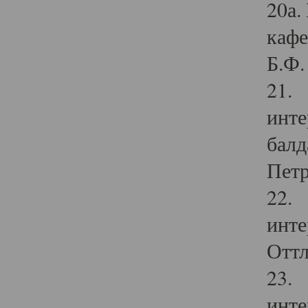
20а.
кафе
Б.Ф. 
21. 
инте
балд
Петр
22. 
инте
Оттл
23. 
инте