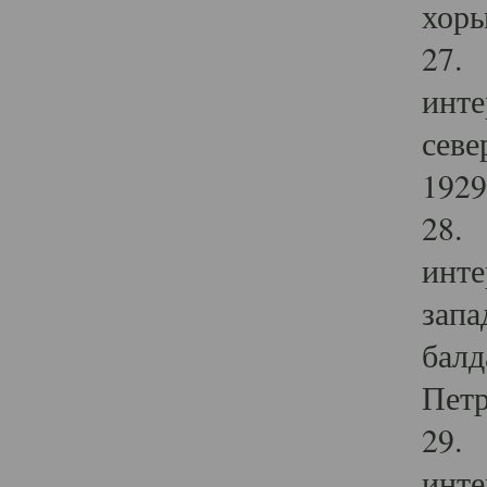
хоры
27. 
инте
севе
1929 
28. 
инте
запа
балд
Петр
29. 
инте