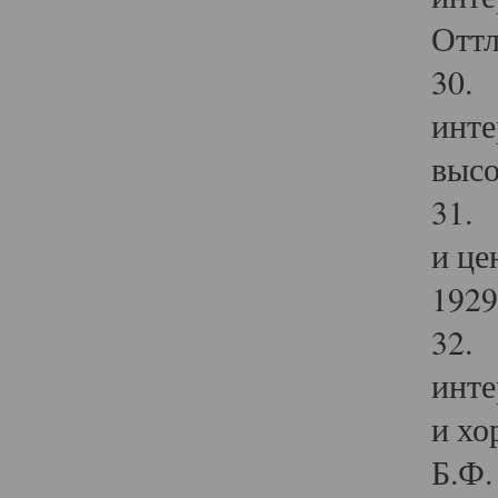
Оттл
30. 
инте
высо
31. 
и це
1929 
32. 
инте
и хо
Б.Ф. 