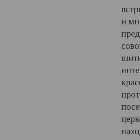
встр
и мн
пред
сово
шить
инте
крас
прот
посе
церк
нахо