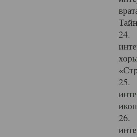
врат
Тайн
24. 
инте
хоры
«Стр
25. 
инте
икон
26. 
инте