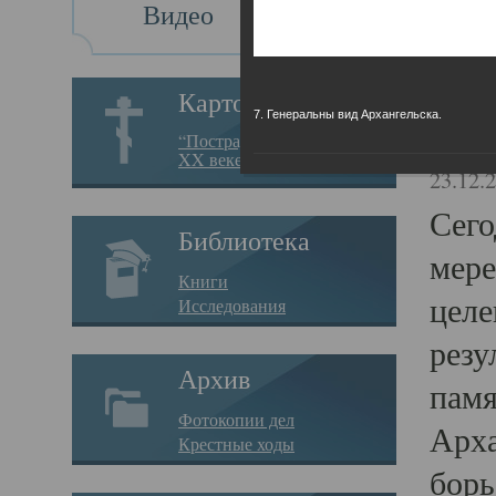
Видео
Св
Картотека
7. Генеральны вид Архангельска.
Свя
“Пострадавшие за веру в
XX веке на Севере”
23.12.
Сего
Библиотека
мере
Книги
целе
Исследования
резу
Архив
памя
Фотокопии дел
Арха
Крестные ходы
борь