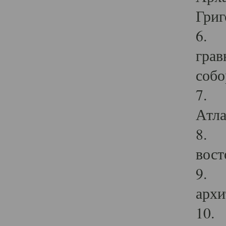
Григ
6. П
грав
собо
7. Г
Атла
8. С
вост
9. С
архи
10. 