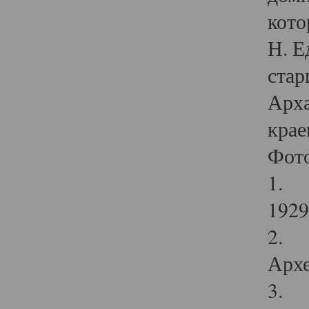
кото
Н. Е
стар
Арха
крае
Фот
1. С
1929 
2. Р
Архе
3. Ф