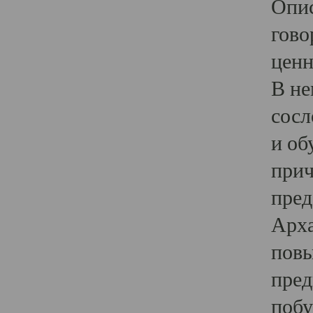
Опис
гово
ценн
В не
сосл
и об
прич
пред
Арха
повы
пред
побу