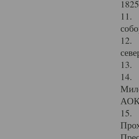
1825
11.
собо
12. 
севе
13.
14. 
Мило
АОК
15. 
Прох
Прео