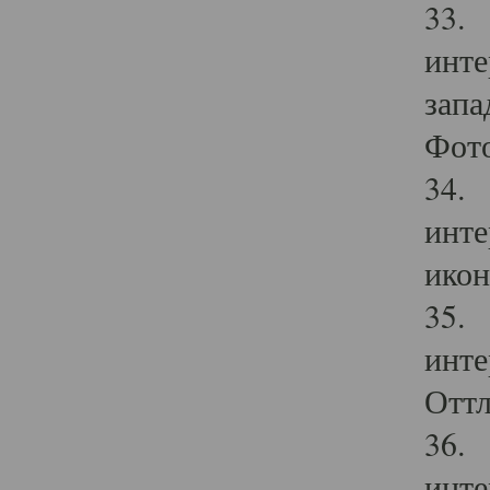
33. 
инте
запа
Фото
34. 
инте
икон
35. 
инте
Оттл
36. 
инте