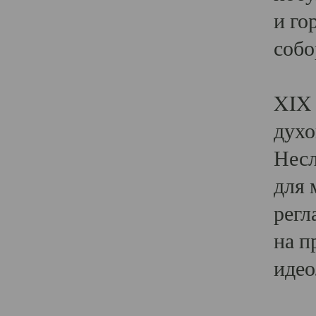
и го
собо
Явл
XIX 
духо
Несл
для 
регл
на п
идео
Поя