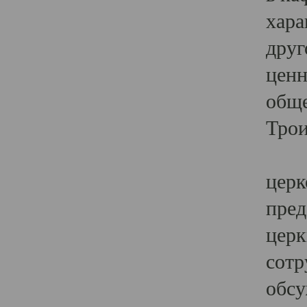
хара
друг
ценн
обще
Трои
Ярк
церк
пред
церк
сотр
обсу