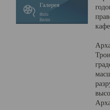
Галерея
годо
Фото
прав
Видео
кафе
Воз
Арха
Трои
град
масш
разр
высо
Арха