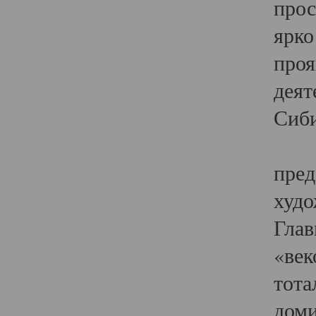
прос
ярко
проя
деят
Сиби
Одн
пред
худо
Глав
«век
тота
доми