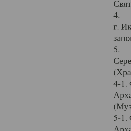
Свят
4. И
г. И
запо
5. И
Сере
(Хра
4-1.
Арха
(Муз
5-1.
Арха