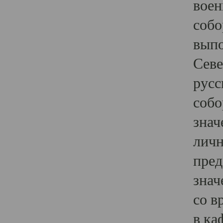
воен
собо
выпо
Севе
русс
собо
знач
личн
пред
знач
со в
в ка