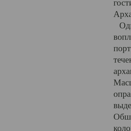
гост
Арха
Один
вопл
порт
тече
арха
Масш
опра
выде
Обши
коло