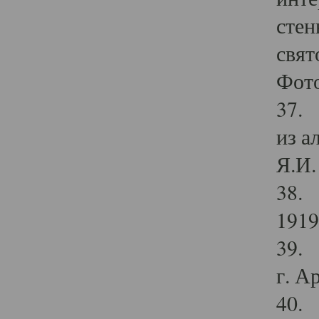
стен
свят
Фото
37. 
из а
Я.И. 
38. 
1919
39. 
г. А
40. 