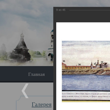
9
из
45
Главная
Экскурсия
Главная
Галерея