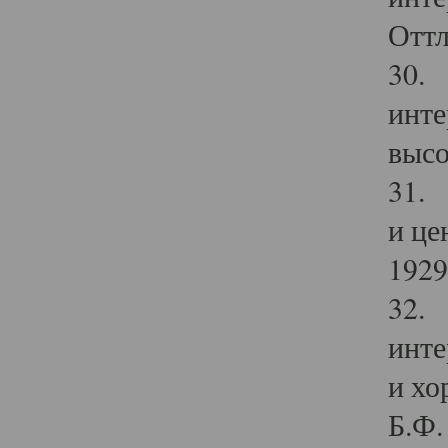
Оттл
30. 
инте
высо
31. 
и це
1929 
32. 
инте
и хо
Б.Ф. 