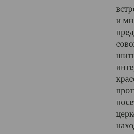
встр
и мн
пред
сово
шить
инте
крас
прот
посе
церк
нахо