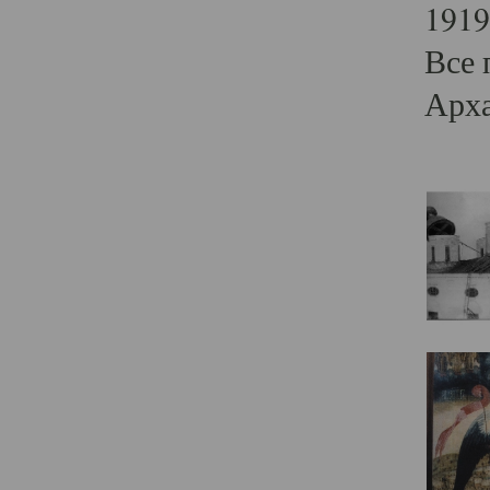
1919
Все 
Арха