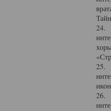
врат
Тайн
24. 
инте
хоры
«Стр
25. 
инте
икон
26. 
инте