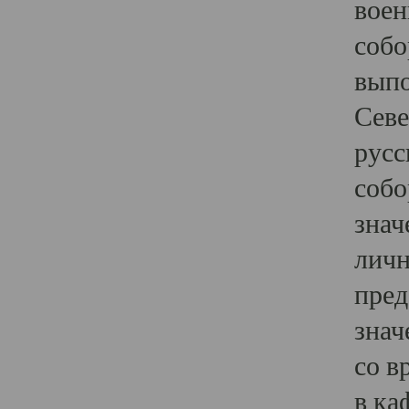
воен
собо
выпо
Севе
русс
собо
знач
личн
пред
знач
со в
в ка