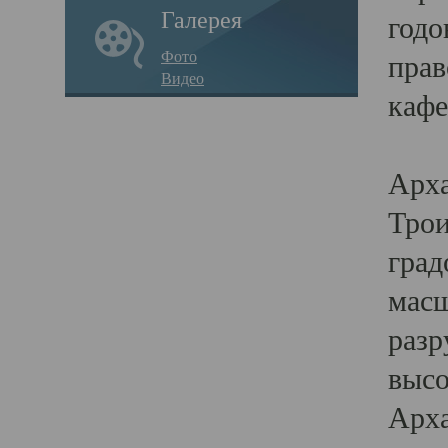
Галерея
годо
Фото
прав
Видео
кафе
Воз
Арха
Трои
град
масш
разр
высо
Арха