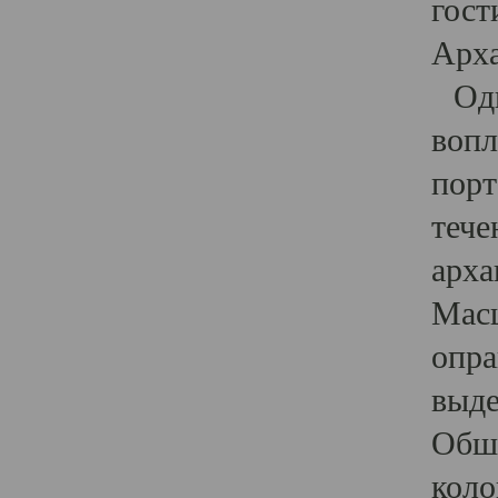
гост
Арха
Один
вопл
порт
тече
арха
Масш
опра
выде
Обши
коло