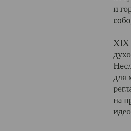
и го
собо
Явл
XIX 
духо
Несл
для 
регл
на п
идео
Поя