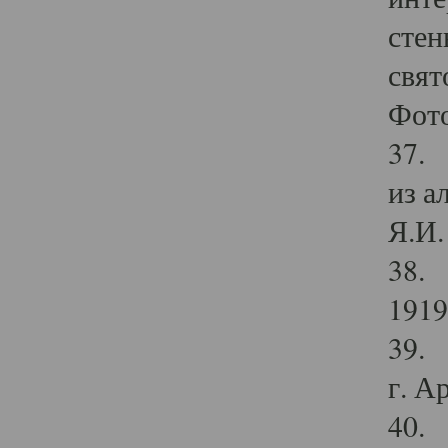
стен
свят
Фото
37. 
из а
Я.И. 
38. 
1919
39. 
г. А
40. 