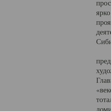
прос
ярко
проя
деят
Сиби
Одн
пред
худо
Глав
«век
тота
доми