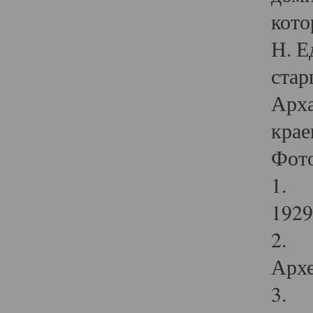
кото
Н. Е
стар
Арха
крае
Фот
1. С
1929 
2. Р
Архе
3. Ф