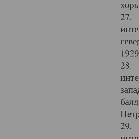
хоры
27. 
инте
севе
1929 
28. 
инте
запа
балд
Петр
29. 
инте