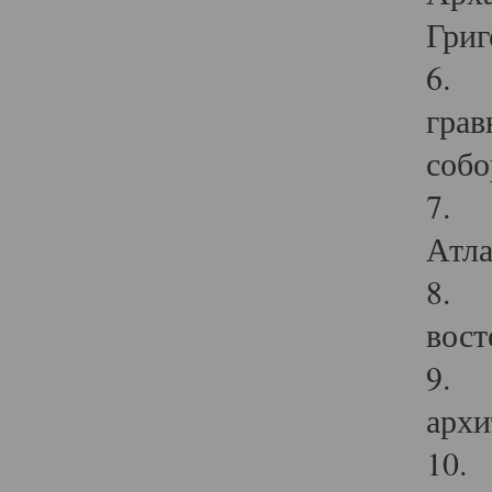
Григ
6. П
грав
собо
7. Г
Атла
8. С
вост
9. С
архи
10. 