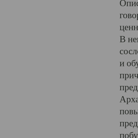
Опис
гово
ценн
В не
сосл
и об
прич
пред
Арха
повы
пред
побу