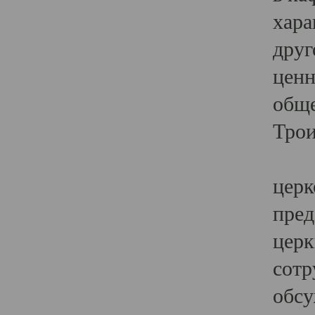
хара
друг
ценн
обще
Трои
Ярк
церк
пред
церк
сотр
обсу