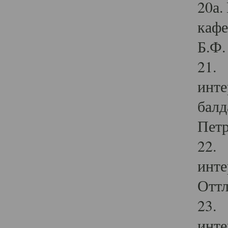
20а.
кафе
Б.Ф. 
21. 
инте
балд
Петр
22. 
инте
Оттл
23. 
инте