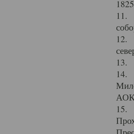
1825
11.
собо
12. 
севе
13.
14. 
Мило
АОК
15. 
Прох
Прео