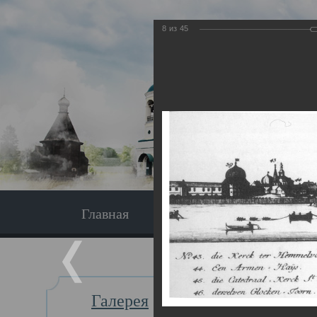
8
из
45
Главная
Экскурсия
Главная
Галерея