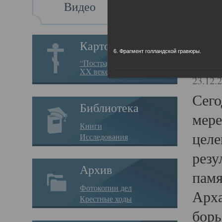
Видео
Св
Картотека
6. Фрагмент голландской гравюры.
Свя
“Пострадавшие за веру в
XX веке на Севере”
23.12.
Сего
Библиотека
мере
Книги
целе
Исследования
резу
Архив
памя
Фотокопии дел
Арха
Крестные ходы
борь