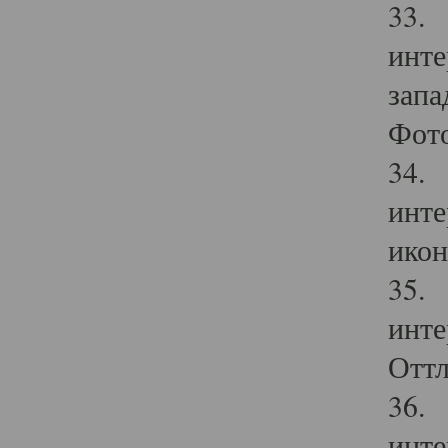
33. 
инте
запа
Фото
34. 
инте
икон
35. 
инте
Оттл
36. 
инте