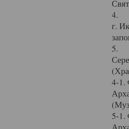
Свят
4. И
г. И
запо
5. И
Сере
(Хра
4-1.
Арха
(Муз
5-1.
Арха