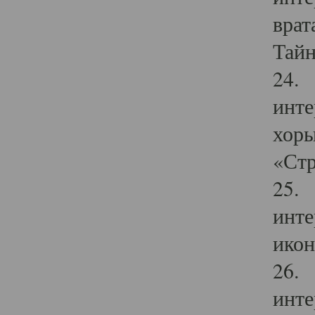
врат
Тайн
24. 
инте
хоры
«Стр
25. 
инте
икон
26. 
инте