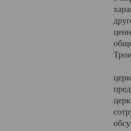
хара
друг
ценн
обще
Трои
Ярк
церк
пред
церк
сотр
обсу