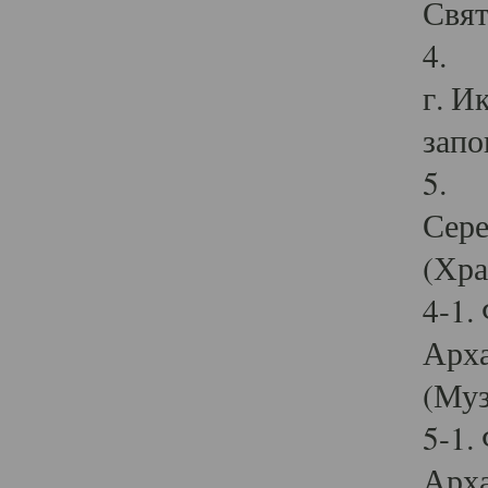
Свят
4. И
г. И
запо
5. И
Сере
(Хра
4-1.
Арха
(Муз
5-1.
Арха