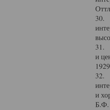
Оттл
30. 
инте
высо
31. 
и це
1929 
32. 
инте
и хо
Б.Ф. 