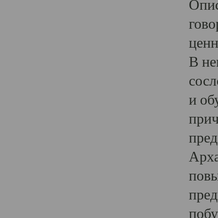
Опис
гово
ценн
В не
сосл
и об
прич
пред
Арха
повы
пред
побу