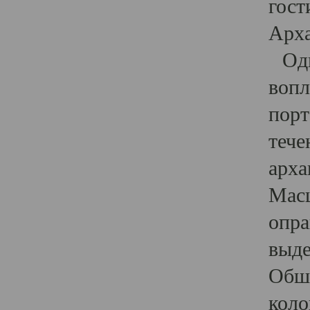
гост
Арха
Один
вопл
порт
тече
арха
Масш
опра
выде
Обши
коло