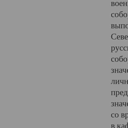
воен
собо
выпо
Севе
русс
собо
знач
личн
пред
знач
со в
в ка