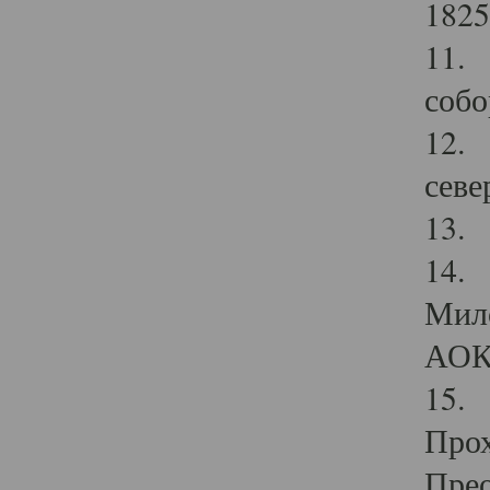
1825
11.
собо
12. 
севе
13.
14. 
Мило
АОК
15. 
Прох
Прео