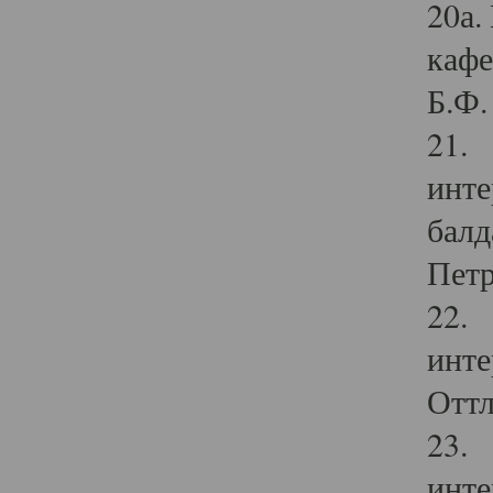
20а.
кафе
Б.Ф. 
21. 
инте
балд
Петр
22. 
инте
Оттл
23. 
инте