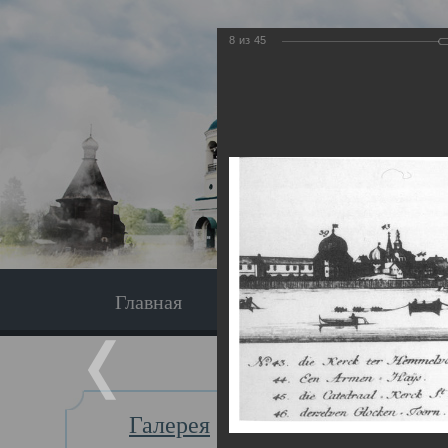
8
из
45
Главная
Экскурсия
Главная
Галерея