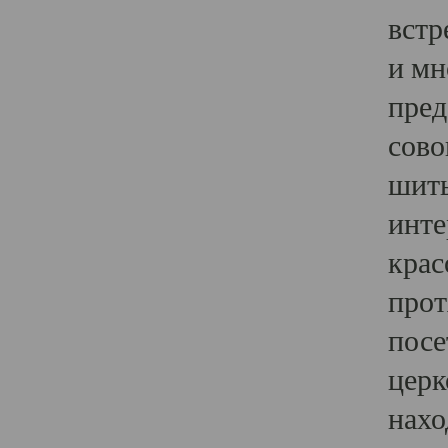
встр
и мн
пред
сово
шить
инте
крас
прот
посе
церк
нахо