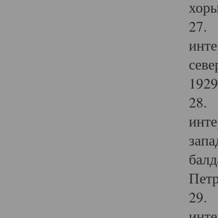
хоры
27. 
инте
севе
1929 
28. 
инте
запа
балд
Петр
29. 
инте