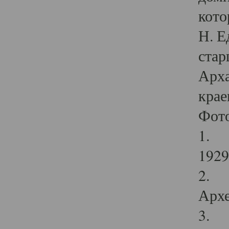
кото
Н. Е
стар
Арха
крае
Фот
1. С
1929 
2. Р
Архе
3. Ф