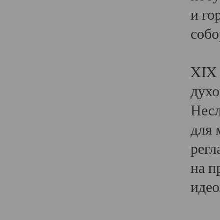
и го
собо
Явл
XIX 
духо
Несл
для 
регл
на п
идео
Поя