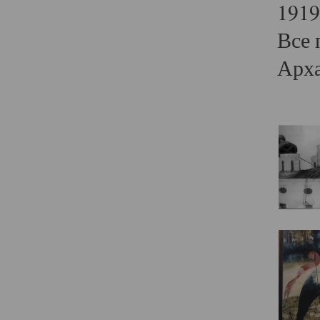
1919
Все 
Арха