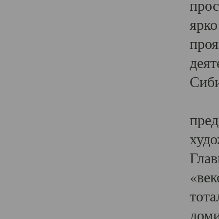
прос
ярко
проя
деят
Сиби
Одн
пред
худо
Глав
«век
тота
доми