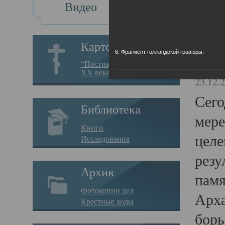
Видео
Св
Картотека
6. Фрагмент голландской гравюры.
Свя
“Пострадавшие за веру в
XX веке на Севере”
23.12.
Сего
Библиотека
мере
Книги
целе
Исследования
резу
Архив
памя
Фотокопии дел
Арха
Крестные ходы
борь