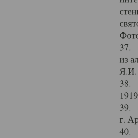
стен
свят
Фото
37. 
из а
Я.И. 
38. 
1919
39. 
г. А
40. 