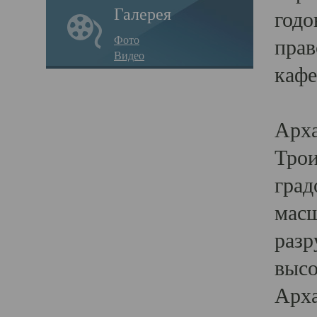
Галерея
годо
Фото
прав
Видео
кафе
Воз
Арха
Трои
град
масш
разр
высо
Арха