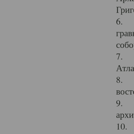
Григ
6. П
грав
собо
7. Г
Атла
8. С
вост
9. С
архи
10. 