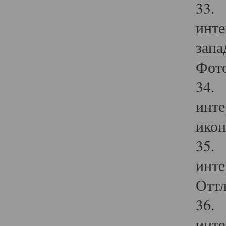
33. 
инте
запа
Фото
34. 
инте
икон
35. 
инте
Оттл
36. 
инте