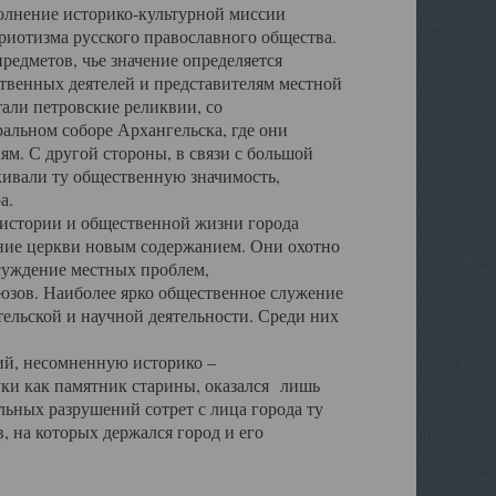
полнение историко-культурной миссии
триотизма русского православного общества.
редметов, чье значение определяется
твенных деятелей и представителям местной
тали петровские реликвии, со
альном соборе Архангельска, где они
м. С другой стороны, в связи с большой
кивали ту общественную значимость,
а.
тории и общественной жизни города
ение церкви новым содержанием. Они охотно
бсуждение местных проблем,
юзов. Наиболее ярко общественное служение
ельской и научной деятельности. Среди них
й, несомненную историко –
ауки как памятник старины, оказался лишь
ьных разрушений сотрет с лица города ту
 на которых держался город и его