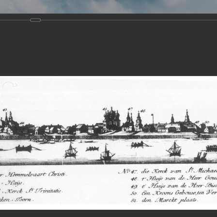
Виртуа
Новомученико
Земли А
Сайт создан по благосло
и Холмо
Наследники
Галерея
Главная
Галерея
Храмы-мученики Архангельска
Свято-Тро