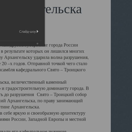
 Архангельска
Слайд-шоу:
 чем другие губернские города России
 в результате которых он лишился многих
у Архангельску ударила волна разрушения,
 20 –х годов. Отправной точкой чего стало
нсамбля кафедрального Свято – Троицкого
а, величественный каменный
ю и градостроительную доминанту города. В
оть до разрушения Свято – Троицкий собор
ний Архангельска, по праву занимающий
ртине Архангельска.
 себе яркую и своеобразную архитектуру
ниями России, Западной Европы и местной
вали его кафедральное значение,