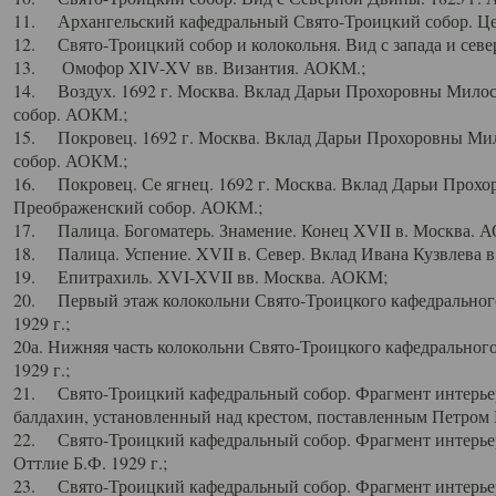
11. Архангельский кафедральный Свято-Троицкий собор. Цен
12. Свято-Троицкий собор и колокольня. Вид с запада и север
13. Омофор XIV-XV вв. Византия. АОКМ.;
14. Воздух. 1692 г. Москва. Вклад Дарьи Прохоровны Мило
собор. АОКМ.;
15. Покровец. 1692 г. Москва. Вклад Дарьи Прохоровны Ми
собор. АОКМ.;
16. Покровец. Се ягнец. 1692 г. Москва. Вклад Дарьи Прох
Преображенский собор. АОКМ.;
17. Палица. Богоматерь. Знамение. Конец XVII в. Москва. 
18. Палица. Успение. XVII в. Север. Вклад Ивана Кузвлева 
19. Епитрахиль. XVI-XVII вв. Москва. АОКМ;
20. Первый этаж колокольни Свято-Троицкого кафедрального
1929 г.;
20а. Нижняя часть колокольни Свято-Троицкого кафедрального
1929 г.;
21. Свято-Троицкий кафедральный собор. Фрагмент интерьер
балдахин, установленный над крестом, поставленным Петром I
22. Свято-Троицкий кафедральный собор. Фрагмент интерьер
Оттлие Б.Ф. 1929 г.;
23. Свято-Троицкий кафедральный собор. Фрагмент интерье