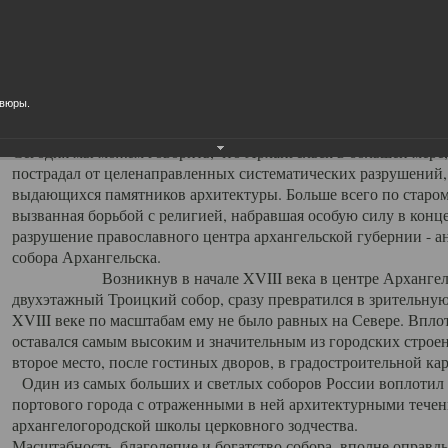
Свято-Троицкий собор
Свято-Троицкий собор Архангельска
авюры.
23.12.2015
Сегодня мы можем говорить, что Архангельск в большей мере,
пострадал от целенаправленных систематических разрушений,
выдающихся памятников архитектуры. Больше всего по старом
вызванная борьбой с религией, набравшая особую силу в конце
разрушение православного центра архангельской губернии - а
собора Архангельска.
Возникнув в начале XVIII века в центре Архангельск
двухэтажный Троицкий собор, сразу превратился в зрительну
XVIII веке по масштабам ему не было равных на Севере. Впл
оставался самым высоким и значительным из городских строе
второе место, после гостиных дворов, в градостроительной ка
Один из самых больших и светлых соборов России воплотил в
портового города с отраженными в ней архитектурными тече
архангелогородской школы церковного зодчества.
Масштабность, благолепие и богатство собора, вполне оправды