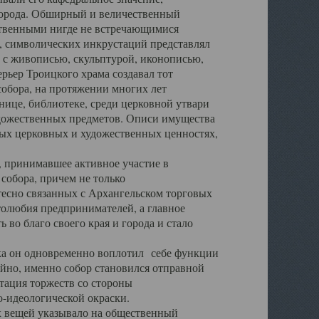
города. Обширный и величественный
ственными нигде не встречающимися
 символических инкрустаций представлял
 с живописью, скульптурой, иконописью,
ьер Троицкого храма создавал тот
обора, на протяжении многих лет
ице, библиотеке, среди церковной утвари
удожественных предметов. Описи имущества
ьных церковных и художественных ценностях,
, принимавшее активное участие в
собора, причем не только
 тесно связанных с Архангельском торговых
толюбия предпринимателей, а главное
во благо своего края и города и стало
 он одновременно воплотил себе функции
айно, именно собор становился отправной
тация торжеств со стороны
-идеологической окраски.
вещей указывало на общественный