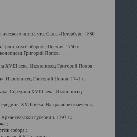
ического института. Санкт-Петербург, 1880
-Троицким Собором. Швеция. 1750 г.;
Иконописец Григорий Попов.
а XVIII века. Иконописец Григорий Попов.
». Иконописец Григорий Попов. 1741 г.
ска. Середина XVIII века. Иконописец
ередины XVIII века. На гравюре отмечены:
Архангельской губернии. 1797 г.;
ка.;
тёж собора.;
кварель В.Е.Галямина.;