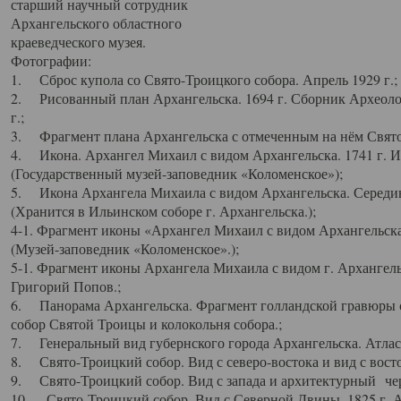
старший научный сотрудник
Архангельского областного
краеведческого музея.
Фотографии:
1. Сброс купола со Свято-Троицкого собора. Апрель 1929 г.;
2. Рисованный план Архангельска. 1694 г. Сборник Археолог
г.;
3. Фрагмент плана Архангельска с отмеченным на нём Свято
4. Икона. Архангел Михаил с видом Архангельска. 1741 г. 
(Государственный музей-заповедник «Коломенское»);
5. Икона Архангела Михаила с видом Архангельска. Середин
(Хранится в Ильинском соборе г. Архангельска.);
4-1. Фрагмент иконы «Архангел Михаил с видом Архангельска
(Музей-заповедник «Коломенское».);
5-1. Фрагмент иконы Архангела Михаила с видом г. Архангель
Григорий Попов.;
6. Панорама Архангельска. Фрагмент голландской гравюры с
собор Святой Троицы и колокольня собора.;
7. Генеральный вид губернского города Архангельска. Атлас 
8. Свято-Троицкий собор. Вид с северо-востока и вид с восто
9. Свято-Троицкий собор. Вид с запада и архитектурный чер
10. Свято-Троицкий собор. Вид с Северной Двины. 1825 г. А