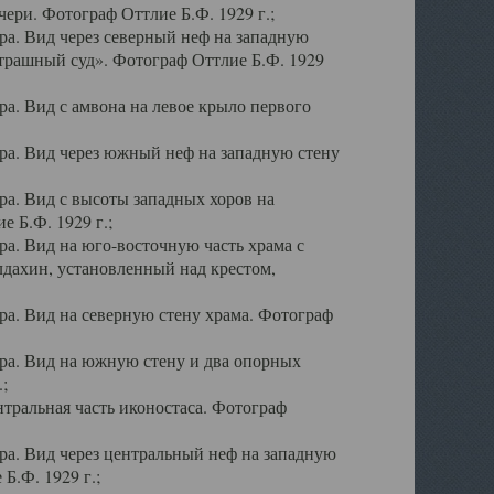
ери. Фотограф Оттлие Б.Ф. 1929 г.;
а. Вид через северный неф на западную
трашный суд». Фотограф Оттлие Б.Ф. 1929
. Вид с амвона на левое крыло первого
а. Вид через южный неф на западную стену
а. Вид с высоты западных хоров на
 Б.Ф. 1929 г.;
а. Вид на юго-восточную часть храма с
дахин, установленный над крестом,
а. Вид на северную стену храма. Фотограф
ра. Вид на южную стену и два опорных
;
тральная часть иконостаса. Фотограф
а. Вид через центральный неф на западную
Б.Ф. 1929 г.;