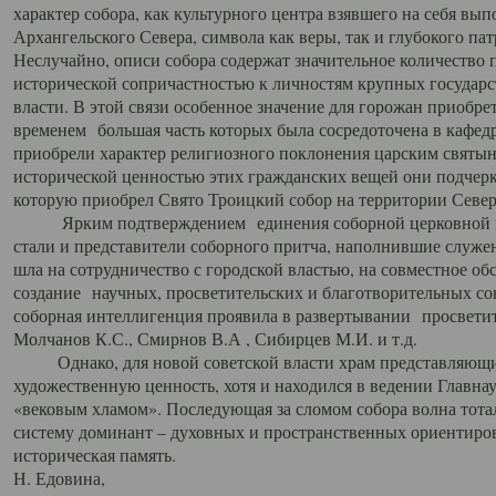
характер собора, как культурного центра взявшего на себя вы
Архангельского Севера, символа как веры, так и глубокого па
Неслучайно, описи собора содержат значительное количество п
исторической сопричастностью к личностям крупных государс
власти. В этой связи особенное значение для горожан приобре
временем большая часть которых была сосредоточена в кафедр
приобрели характер религиозного поклонения царским святыня
исторической ценностью этих гражданских вещей они подчер
которую приобрел Свято Троицкий собор на территории Север
Ярким подтверждением единения соборной церковной ис
стали и представители соборного притча, наполнившие служ
шла на сотрудничество с городской властью, на совместное о
создание научных, просветительских и благотворительных со
соборная интеллигенция проявила в развертывании просветит
Молчанов К.С., Смирнов В.А , Сибирцев М.И. и т.д.
Однако, для новой советской власти храм представляющи
художественную ценность, хотя и находился в ведении Главн
«вековым хламом». Последующая за сломом собора волна тотал
систему доминант – духовных и пространственных ориентиров,
историческая память.
Н. Едовина,