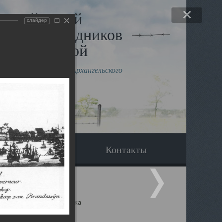
льный музей
слайдер
в и исповедников
рхангельской
влению митрополита Архангельского
горского Даниила
Вопрос-ответ
Контакты
ицкий собор Архангельска