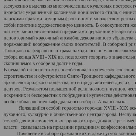
заслуженно выделяя из многочисленных культовых построек 
иконостас украшенный колоннами ионического стиля, с един
царскими вратами, изящным фронтоном и множеством резных,
собой поистине художественную ценность. В совокупности же
шитьем, многочисленными предметами церковной утвари интер
неповторимый красочный ансамбль декоративного убранства с
поражающий воображение своих посетителей. В соборной ризн
Троицкого кафедрального храма находилось не мало высокох
собора конца XVIII - XIX вв. позволяют говорить о значител
скопившемся в соборе за долгие годы.
В немалой степени этому способствовало купеческое сословие
строительстве и обустройстве Свято-Троицкого кафедрального 
архангелогородского общества, но и представителей других –
центров. Результатом повышенной религиозности купцов, чес
искренних и бескорыстных побуждений купечества действовать 
особое «благолепие» кафедрального собора Архангельска.
Являвшийся особой гордостью горожан XVIII - XIX века
духовного, культурно и общественного центра города. Неслуч
точкой для многочисленных городских праздников, а регламен
власти сказывалась на придании праздникам конфессионально
Появление в соборе гражданских и даже сугубо военных 