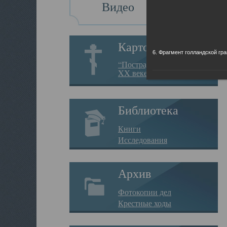
Видео
Картотека
6. Фрагмент голландской гр
“Пострадавшие за веру в
XX веке на Севере”
Библиотека
Книги
Исследования
Архив
Фотокопии дел
Крестные ходы