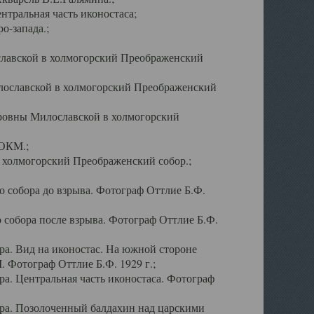
тральная часть иконостаса;
о-запада.;
славской в холмогорский Преображенский
лославской в холмогорский Преображенский
оровны Милославской в холмогорский
АОКМ.;
в холмогорский Преображенский собор.;
 собора до взрыва. Фотограф Оттлие Б.Ф.
 собора после взрыва. Фотограф Оттлие Б.Ф.
а. Вид на иконостас. На южной стороне
. Фотограф Оттлие Б.Ф. 1929 г.;
а. Центральная часть иконостаса. Фотограф
ра. Позолоченный балдахин над царскими