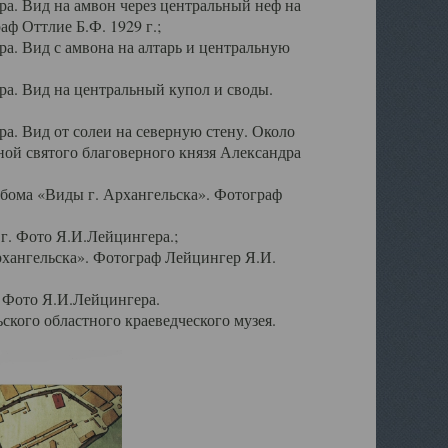
а. Вид на амвон через центральный неф на
аф Оттлие Б.Ф. 1929 г.;
. Вид с амвона на алтарь и центральную
а. Вид на центральный купол и своды.
. Вид от солеи на северную стену. Около
ой святого благоверного князя Александра
бома «Виды г. Архангельска». Фотограф
г. Фото Я.И.Лейцингера.;
рхангельска». Фотограф Лейцингер Я.И.
. Фото Я.И.Лейцингера.
кого областного краеведческого музея.