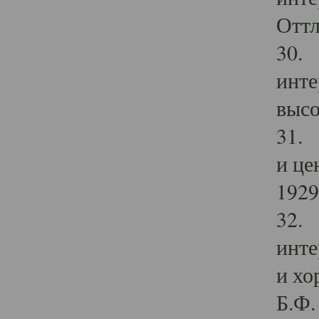
Оттл
30. 
инте
высо
31. 
и це
1929 
32. 
инте
и хо
Б.Ф. 