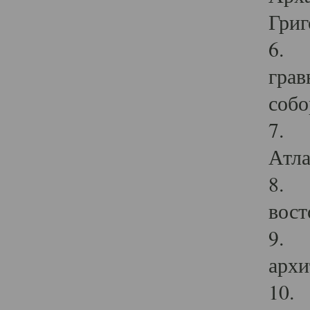
Григ
6. П
грав
собо
7. Г
Атла
8. С
вост
9. С
архи
10. 