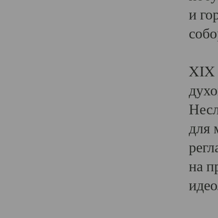
и го
собо
Явл
XIX 
духо
Несл
для 
регл
на п
идео
Поя