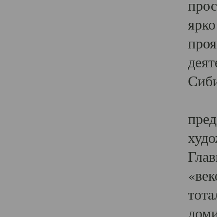
прос
ярко
проя
деят
Сиби
Одн
пред
худо
Глав
«век
тота
доми