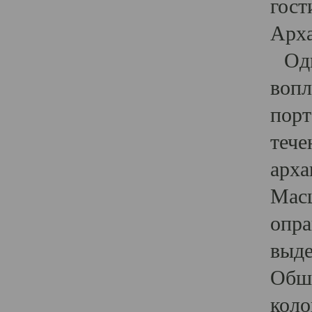
гост
Арха
Один
вопл
порт
тече
арха
Масш
опра
выде
Обши
коло