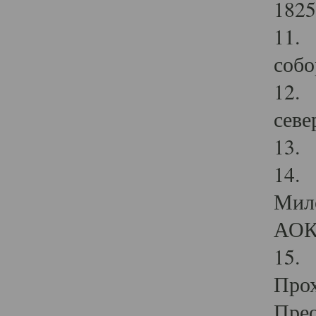
1825
11.
собо
12. 
севе
13.
14. 
Мило
АОК
15. 
Прох
Прео