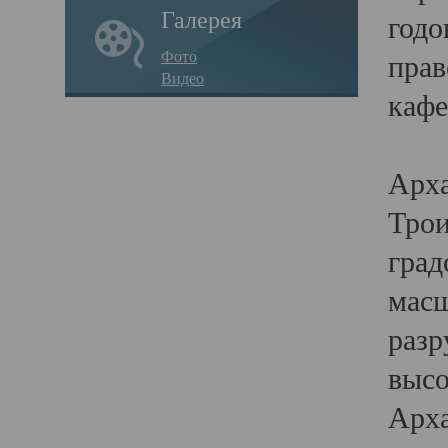
Галерея
годо
Фото
прав
Видео
кафе
Воз
Арха
Трои
град
масш
разр
высо
Арха