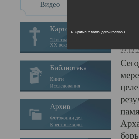
Видео
Св
Картотека
6. Фрагмент голландской гравюры.
Свя
“Пострадавшие за веру в
XX веке на Севере”
23.12.
Сего
Библиотека
мере
Книги
целе
Исследования
резу
Архив
памя
Фотокопии дел
Арха
Крестные ходы
борь