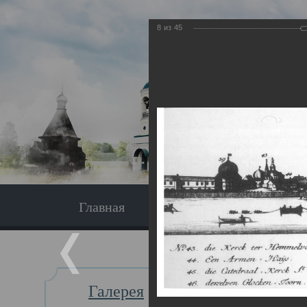
8
из
45
Главная
Экскурсия
Главная
Галерея