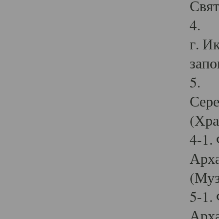
Свят
4. И
г. И
запо
5. И
Сере
(Хра
4-1.
Арха
(Муз
5-1.
Арха