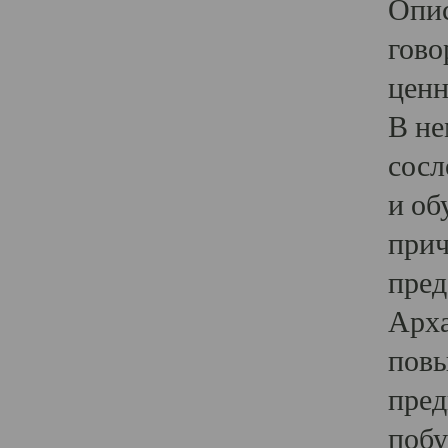
Опис
гово
ценн
В не
сосл
и об
прич
пред
Арха
повы
пред
побу