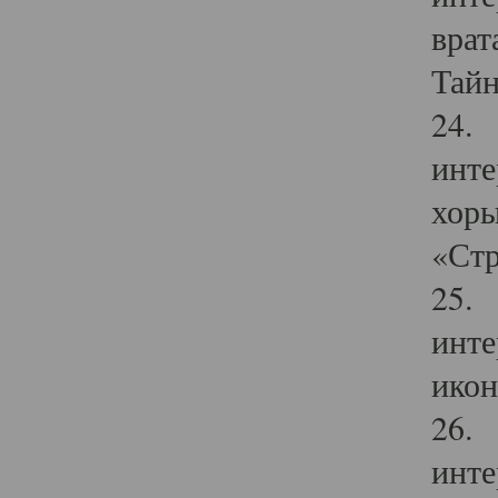
врат
Тайн
24. 
инте
хоры
«Стр
25. 
инте
икон
26. 
инте