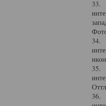
33. 
инте
запа
Фото
34. 
инте
икон
35. 
инте
Оттл
36. 
инте