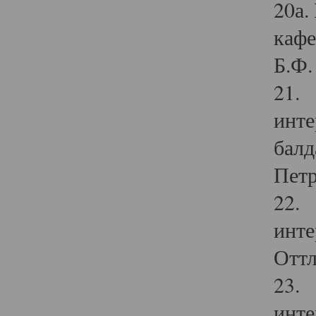
20а.
кафе
Б.Ф. 
21. 
инте
балд
Петр
22. 
инте
Оттл
23. 
инте