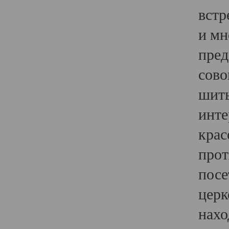
встр
и мн
пред
сово
шить
инте
крас
прот
посе
церк
нахо