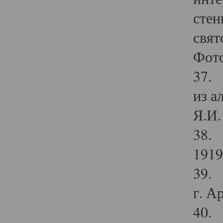
стен
свят
Фото
37. 
из а
Я.И. 
38. 
1919
39. 
г. А
40. 