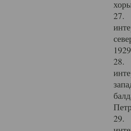
хоры
27. 
инте
севе
1929 
28. 
инте
запа
балд
Петр
29. 
инте