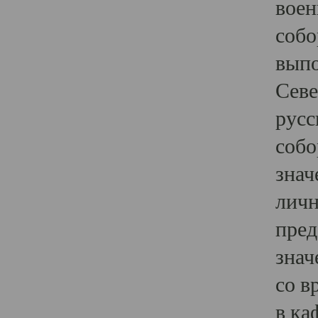
воен
собо
выпо
Севе
русс
собо
знач
личн
пред
знач
со в
в ка