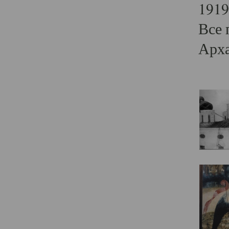
1919
Все 
Арха