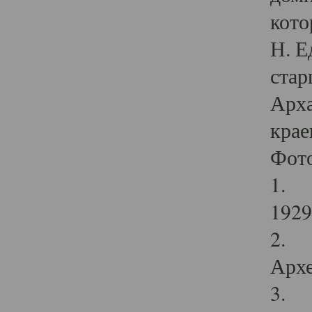
кото
Н. Е
стар
Арха
крае
Фот
1. С
1929 
2. Р
Архе
3. Ф