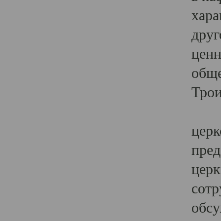
хара
друг
ценн
обще
Трои
Ярк
церк
пред
церк
сотр
обсу