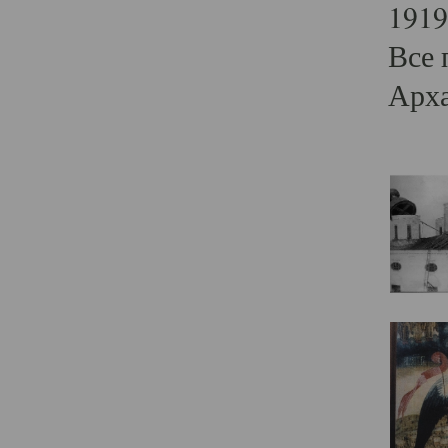
1919
Все 
Арха