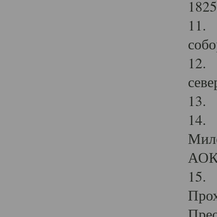
1825
11.
собо
12. 
севе
13.
14. 
Мило
АОК
15. 
Прох
Прео