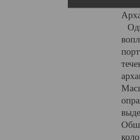
гост
Арха
Один
вопл
порт
тече
арха
Масш
опра
выде
Обши
коло