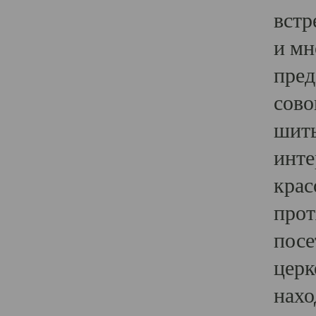
встр
и мн
пред
сово
шить
инте
крас
прот
посе
церк
нахо