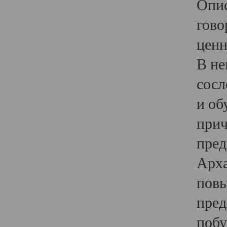
Опис
гово
ценн
В не
сосл
и об
прич
пред
Арха
повы
пред
побу