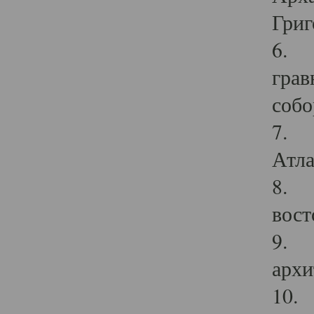
Григ
6. П
грав
собо
7. Г
Атла
8. С
вост
9. С
архи
10. 