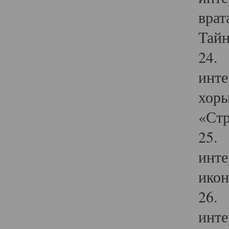
врат
Тайн
24. 
инте
хоры
«Стр
25. 
инте
икон
26. 
инте