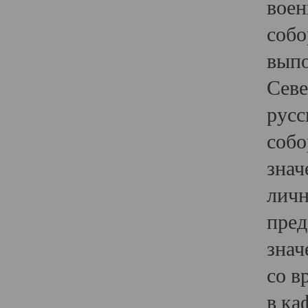
воен
собо
выпо
Севе
русс
собо
знач
личн
пред
знач
со в
в ка