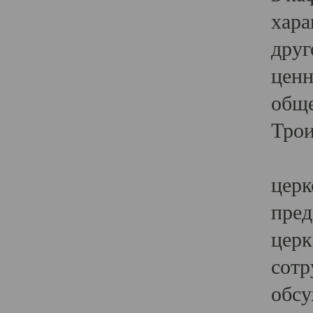
хара
друг
ценн
обще
Трои
Ярк
церк
пред
церк
сотр
обсу