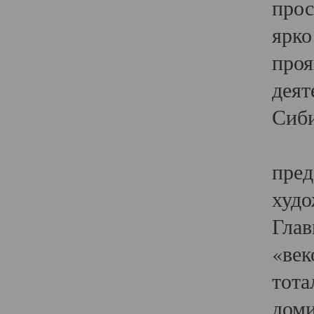
прос
ярко
проя
деят
Сиби
Одн
пред
худо
Глав
«век
тота
доми