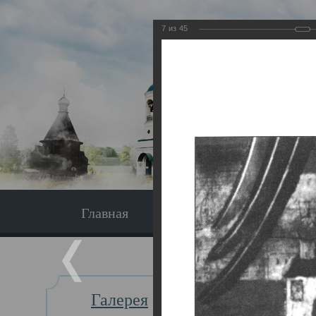
7
из
45
Главная
Экскурсия
Главная
Галерея