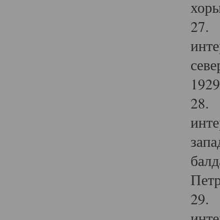
хоры
27. 
инте
севе
1929 
28. 
инте
запа
балд
Петр
29. 
инте