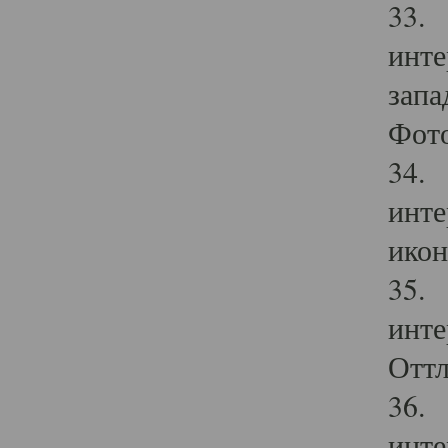
33. 
инте
запа
Фото
34. 
инте
икон
35. 
инте
Оттл
36. 
инте