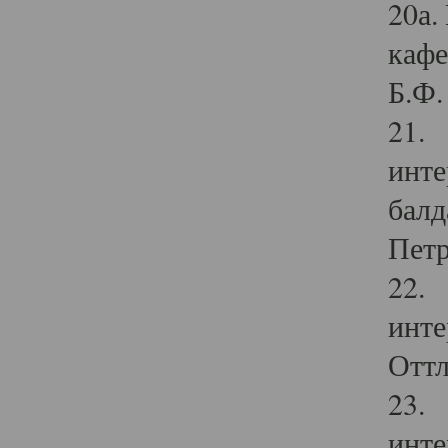
20а.
кафе
Б.Ф. 
21. 
инте
балд
Петр
22. 
инте
Оттл
23. 
инте