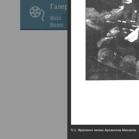
Галерея
годо
Фото
прав
Видео
кафе
Воз
Арха
Трои
град
масш
разр
высо
Арха
5-1. Фрагмент иконы Архангела Михаила.