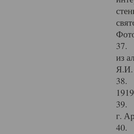
стен
свят
Фото
37. 
из а
Я.И. 
38. 
1919
39. 
г. А
40. 