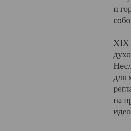
и го
собо
Явл
XIX 
духо
Несл
для 
регл
на п
идео
Поя