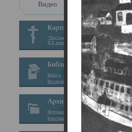
Видео
Св
Картотека
Свя
“Пострадавшие за веру в
XX веке на Севере”
23.12.
Сего
Библиотека
мере
Книги
целе
Исследования
резу
Архив
памя
Фотокопии дел
Арха
Крестные ходы
борь