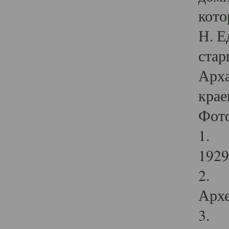
кото
Н. Е
стар
Арха
крае
Фот
1. С
1929 
2. Р
Архе
3. Ф