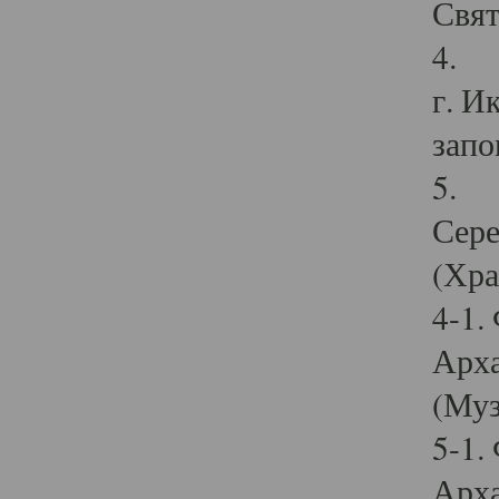
Свят
4. И
г. И
запо
5. И
Сере
(Хра
4-1.
Арха
(Муз
5-1.
Арха