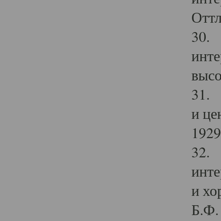
Оттл
30. 
инте
высо
31. 
и це
1929 
32. 
инте
и хо
Б.Ф. 