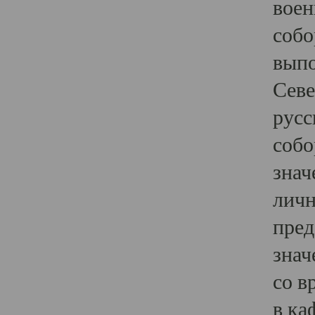
воен
собо
выпо
Севе
русс
собо
знач
личн
пред
знач
со в
в ка