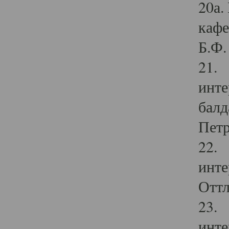
20а.
кафе
Б.Ф. 
21. 
инте
балд
Петр
22. 
инте
Оттл
23. 
инте