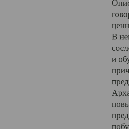
Опис
гово
ценн
В не
сосл
и об
прич
пред
Арха
повы
пред
побу