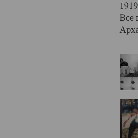
1919
Все 
Арха