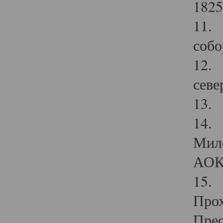
1825
11.
собо
12. 
севе
13.
14. 
Мило
АОК
15. 
Прох
Прео