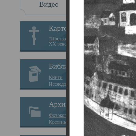
Видео
Св
Картотека
Свя
“Пострадавшие за веру в
XX веке на Севере”
23.12.
Сего
Библиотека
мере
Книги
целе
Исследования
резу
Архив
памя
Фотокопии дел
Арха
Крестные ходы
борь