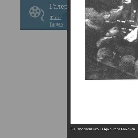
Галерея
годо
Фото
прав
Видео
кафе
Воз
Арха
Трои
град
масш
разр
высо
Арха
5-1. Фрагмент иконы Архангела Михаила.