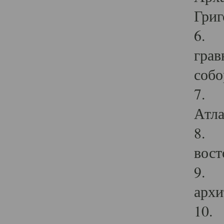
Григ
6. П
грав
собо
7. Г
Атла
8. С
вост
9. С
архи
10. 