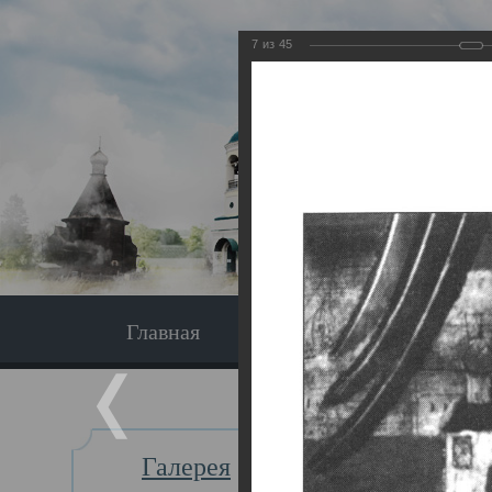
7
из
45
Главная
Экскурсия
Главная
Галерея