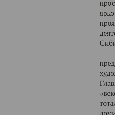
прос
ярко
проя
деят
Сиби
Одн
пред
худо
Глав
«век
тота
доми