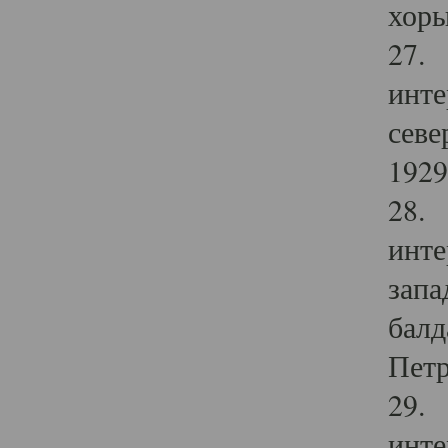
хоры
27. 
инте
севе
1929 
28. 
инте
запа
балд
Петр
29. 
инте