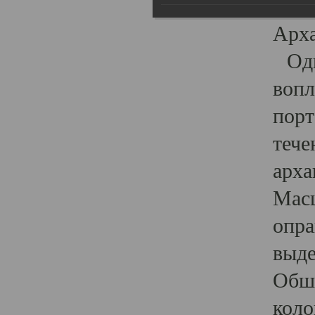
гост
Арха
Один
вопл
порт
тече
арха
Масш
опра
выде
Обши
коло