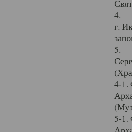
Свят
4. И
г. И
запо
5. И
Сере
(Хра
4-1.
Арха
(Муз
5-1.
Арха