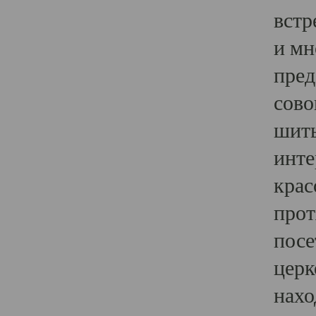
встр
и мн
пред
сово
шить
инте
крас
прот
посе
церк
нахо