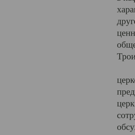
хара
друг
ценн
обще
Трои
Ярк
церк
пред
церк
сотр
обсу