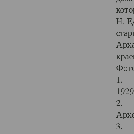
кото
Н. Е
стар
Арха
крае
Фот
1. С
1929 
2. Р
Архе
3. Ф