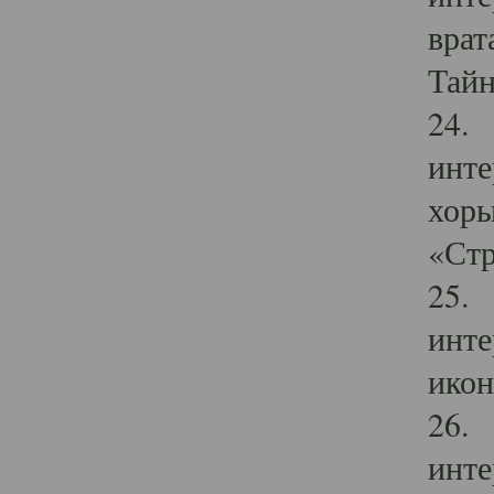
врат
Тайн
24. 
инте
хоры
«Стр
25. 
инте
икон
26. 
инте