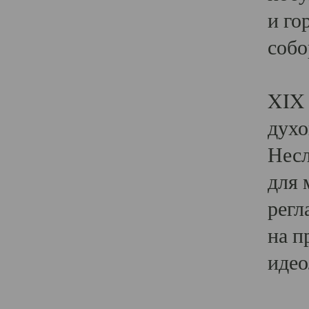
и го
собо
Явл
XIX 
духо
Несл
для 
регл
на п
идео
Поя