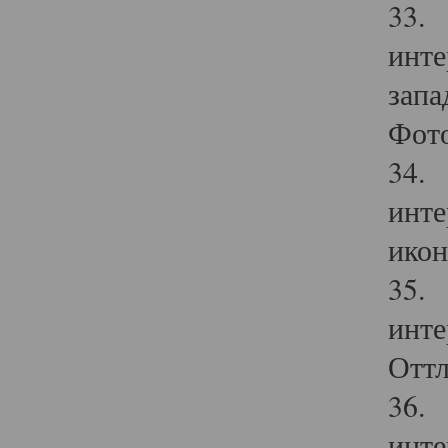
33. 
инте
запа
Фото
34. 
инте
икон
35. 
инте
Оттл
36. 
инте