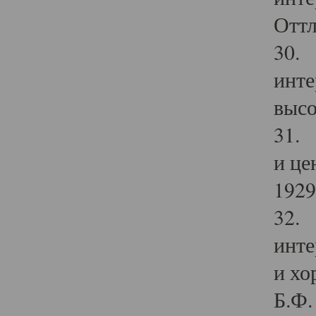
Оттл
30. 
инте
высо
31. 
и це
1929 
32. 
инте
и хо
Б.Ф. 