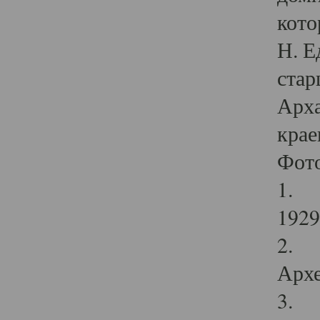
кото
Н. Е
стар
Арха
крае
Фот
1. С
1929 
2. Р
Архе
3. Ф