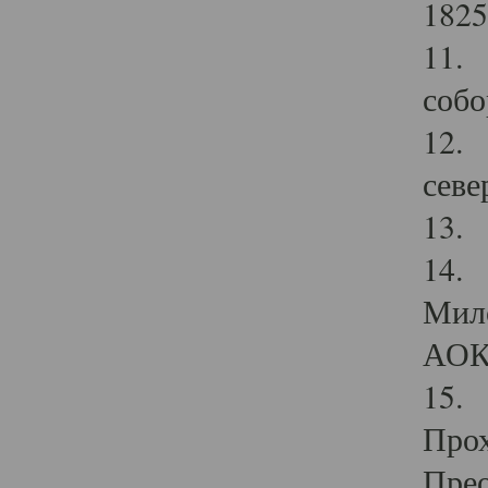
1825
11.
собо
12. 
севе
13.
14. 
Мило
АОК
15. 
Прох
Прео