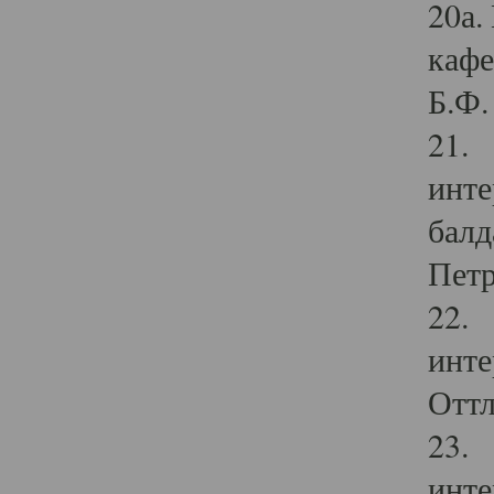
20а.
кафе
Б.Ф. 
21. 
инте
балд
Петр
22. 
инте
Оттл
23. 
инте