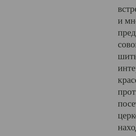
встр
и мн
пред
сово
шить
инте
крас
прот
посе
церк
нахо