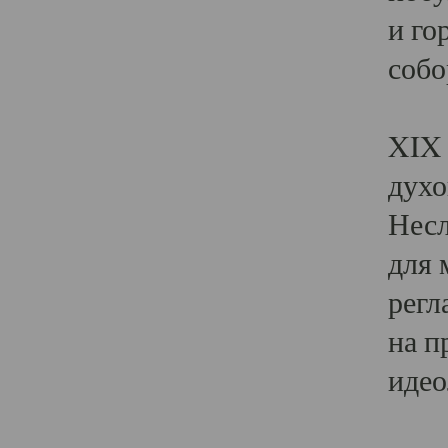
и го
собо
Явл
XIX 
духо
Несл
для 
регл
на п
идео
Поя