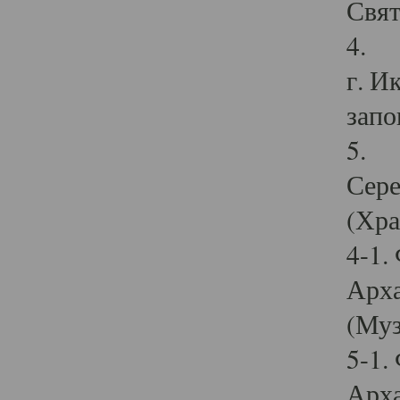
Свят
4. И
г. И
запо
5. И
Сере
(Хра
4-1.
Арха
(Муз
5-1.
Арха