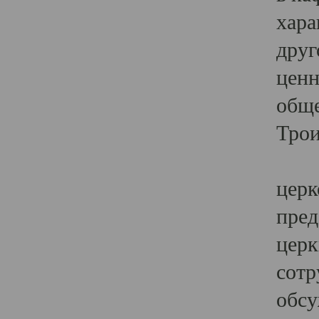
хара
друг
ценн
обще
Трои
Ярк
церк
пред
церк
сотр
обсу