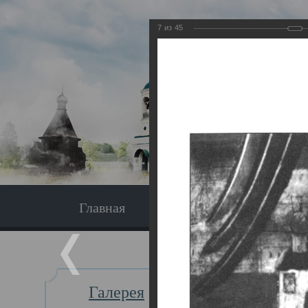
7
из
45
Главная
Экскурсия
Главная
Галерея