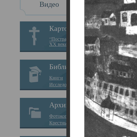
Видео
Св
Картотека
Свя
“Пострадавшие за веру в
XX веке на Севере”
23.12.
Сего
Библиотека
мере
Книги
целе
Исследования
резу
Архив
памя
Фотокопии дел
Арха
Крестные ходы
борь