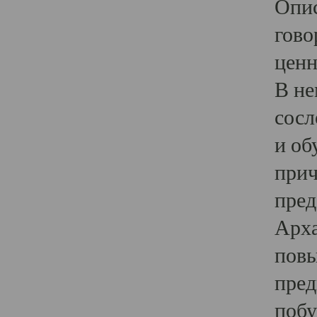
Опис
гово
ценн
В не
сосл
и об
прич
пред
Арха
повы
пред
побу