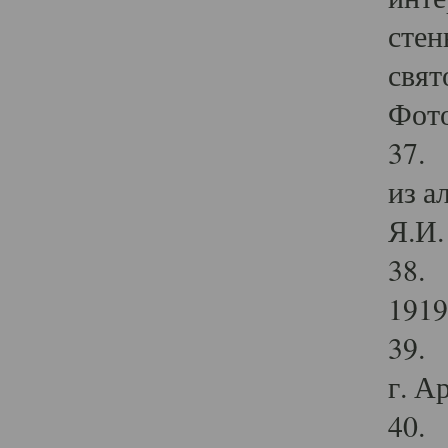
стен
свят
Фото
37. 
из а
Я.И. 
38. 
1919
39. 
г. А
40. 