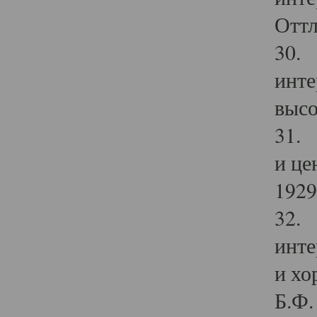
Оттл
30. 
инте
высо
31. 
и це
1929 
32. 
инте
и хо
Б.Ф. 