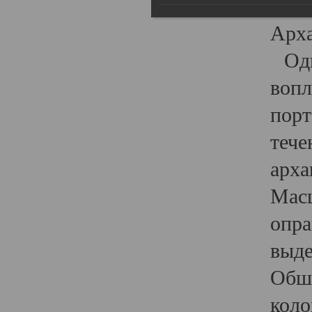
гост
Арха
Один
вопл
порт
тече
арха
Масш
опра
выде
Обши
коло