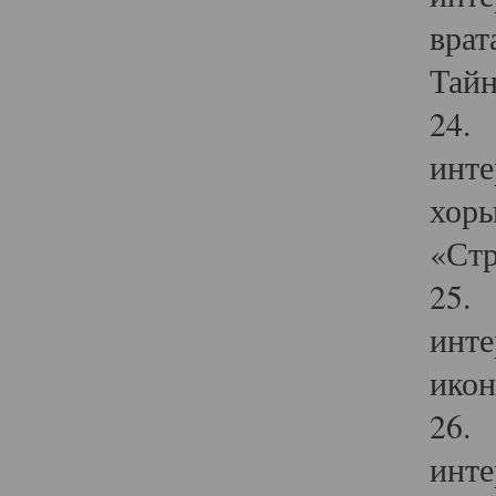
врат
Тайн
24. 
инте
хоры
«Стр
25. 
инте
икон
26. 
инте