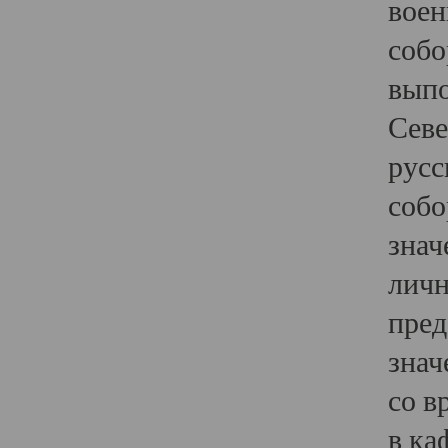
воен
собо
выпо
Севе
русс
собо
знач
личн
пред
знач
со в
в ка