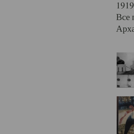
1919
Все 
Арха