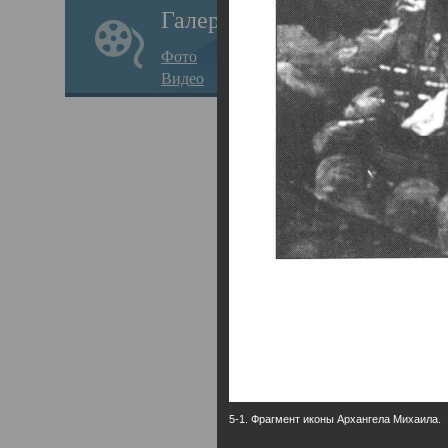
Галерея
годо
Фото
прав
Видео
кафе
Воз
Арха
Трои
град
масш
разр
высо
Арха
5-1. Фрагмент иконы Архангела Михаила.