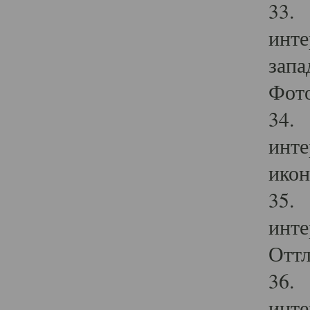
33. 
инте
запа
Фото
34. 
инте
икон
35. 
инте
Оттл
36. 
инте