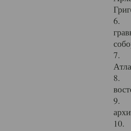
Григ
6. П
грав
собо
7. Г
Атла
8. С
вост
9. С
архи
10. 