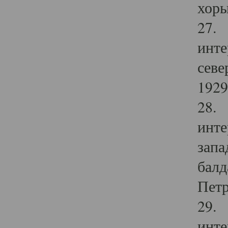
хоры
27. 
инте
севе
1929 
28. 
инте
запа
балд
Петр
29. 
инте