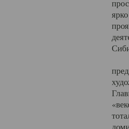
прос
ярко
проя
деят
Сиби
Одн
пред
худо
Глав
«век
тота
доми