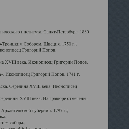
ического института. Санкт-Петербург, 1880
-Троицким Собором. Швеция. 1750 г.;
Иконописец Григорий Попов.
а XVIII века. Иконописец Григорий Попов.
». Иконописец Григорий Попов. 1741 г.
ска. Середина XVIII века. Иконописец
ередины XVIII века. На гравюре отмечены:
Архангельской губернии. 1797 г.;
ка.;
тёж собора.;
кварель В.Е.Галямина.;