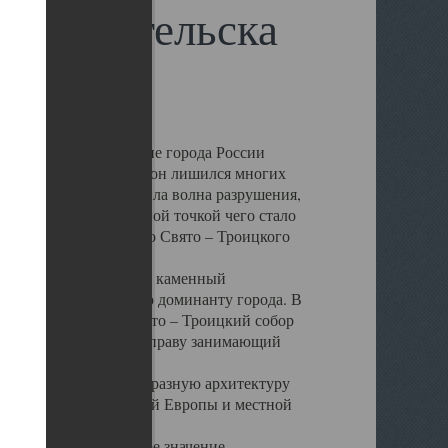
 Архангельска
 чем другие губернские города России
 в результате которых он лишился многих
у Архангельску ударила волна разрушения,
 20 –х годов. Отправной точкой чего стало
нсамбля кафедрального Свято – Троицкого
а, величественный каменный
ю и градостроительную доминанту города. В
оть до разрушения Свято – Троицкий собор
ний Архангельска, по праву занимающий
ртине Архангельска.
 себе яркую и своеобразную архитектуру
ниями России, Западной Европы и местной
вали его кафедральное значение,