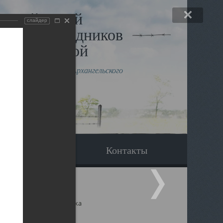
льный музей
слайдер
в и исповедников
рхангельской
влению митрополита Архангельского
горского Даниила
Вопрос-ответ
Контакты
ицкий собор Архангельска