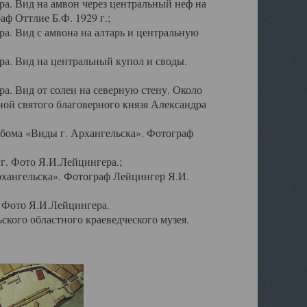
а. Вид на амвон через центральный неф на
аф Оттлие Б.Ф. 1929 г.;
. Вид с амвона на алтарь и центральную
а. Вид на центральный купол и своды.
. Вид от солеи на северную стену. Около
ой святого благоверного князя Александра
бома «Виды г. Архангельска». Фотограф
г. Фото Я.И.Лейцингера.;
рхангельска». Фотограф Лейцингер Я.И.
. Фото Я.И.Лейцингера.
кого областного краеведческого музея.