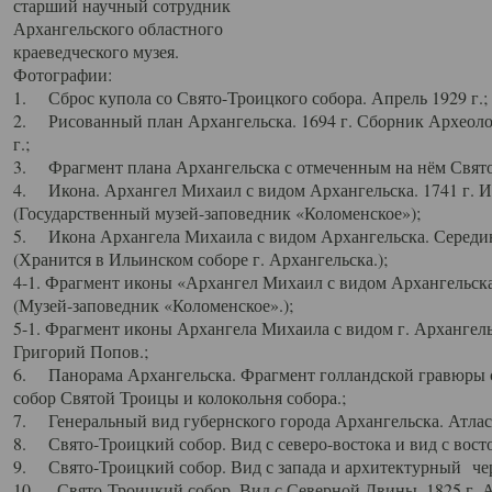
старший научный сотрудник
Архангельского областного
краеведческого музея.
Фотографии:
1. Сброс купола со Свято-Троицкого собора. Апрель 1929 г.;
2. Рисованный план Архангельска. 1694 г. Сборник Археолог
г.;
3. Фрагмент плана Архангельска с отмеченным на нём Свято
4. Икона. Архангел Михаил с видом Архангельска. 1741 г. 
(Государственный музей-заповедник «Коломенское»);
5. Икона Архангела Михаила с видом Архангельска. Середин
(Хранится в Ильинском соборе г. Архангельска.);
4-1. Фрагмент иконы «Архангел Михаил с видом Архангельска
(Музей-заповедник «Коломенское».);
5-1. Фрагмент иконы Архангела Михаила с видом г. Архангель
Григорий Попов.;
6. Панорама Архангельска. Фрагмент голландской гравюры с
собор Святой Троицы и колокольня собора.;
7. Генеральный вид губернского города Архангельска. Атлас 
8. Свято-Троицкий собор. Вид с северо-востока и вид с восто
9. Свято-Троицкий собор. Вид с запада и архитектурный чер
10. Свято-Троицкий собор. Вид с Северной Двины. 1825 г. А