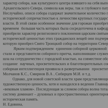
характер собора, как культурного центра взявшего на себя вы
Архангельского Севера, символа как веры, так и глубокого па
Неслучайно, описи собора содержат значительное количество п
исторической сопричастностью к личностям крупных государс
власти. В этой связи особенное значение для горожан приобре
временем большая часть которых была сосредоточена в кафедр
приобрели характер религиозного поклонения царским святыня
исторической ценностью этих гражданских вещей они подчер
которую приобрел Свято Троицкий собор на территории Север
Ярким подтверждением единения соборной церковной ис
стали и представители соборного притча, наполнившие служ
шла на сотрудничество с городской властью, на совместное о
создание научных, просветительских и благотворительных со
соборная интеллигенция проявила в развертывании просветит
Молчанов К.С., Смирнов В.А , Сибирцев М.И. и т.д.
Однако, для новой советской власти храм представляющи
художественную ценность, хотя и находился в ведении Главн
«вековым хламом». Последующая за сломом собора волна тотал
систему доминант – духовных и пространственных ориентиров,
историческая память.
Н. Едовина,