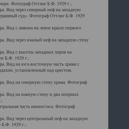
ери. Фотограф Оттлие Б.Ф. 1929 г.;
а. Вид через северный неф на западную
трашный суд». Фотограф Оттлие Б.Ф. 1929
. Вид с амвона на левое крыло первого
а. Вид через южный неф на западную стену
а. Вид с высоты западных хоров на
 Б.Ф. 1929 г.;
а. Вид на юго-восточную часть храма с
дахин, установленный над крестом,
а. Вид на северную стену храма. Фотограф
ра. Вид на южную стену и два опорных
;
тральная часть иконостаса. Фотограф
а. Вид через центральный неф на западную
Б.Ф. 1929 г.;