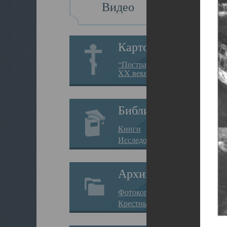
Видео
Картотека
“Пострадавшие за веру в
XX веке на Севере”
Библиотека
Книги
Исследования
Архив
Фотокопии дел
Крестные ходы