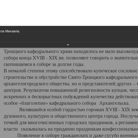
заслуженно выделяя из многочисленных культовых построек 
иконостас украшенный колоннами ионического стиля, с един
царскими вратами, изящным фронтоном и множеством резных,
собой поистине художественную ценность. В совокупности же
шитьем, многочисленными предметами церковной утвари интер
ела Михаила.
неповторимый красочный ансамбль декоративного убранства с
поражающий воображение своих посетителей. В соборной ризн
Троицкого кафедрального храма находилось не мало высокох
собора конца XVIII - XIX вв. позволяют говорить о значител
скопившемся в соборе за долгие годы.
В немалой степени этому способствовало купеческое сословие
строительстве и обустройстве Свято-Троицкого кафедрального 
архангелогородского общества, но и представителей других –
центров. Результатом повышенной религиозности купцов, чес
искренних и бескорыстных побуждений купечества действовать 
особое «благолепие» кафедрального собора Архангельска.
Являвшийся особой гордостью горожан XVIII - XIX века
духовного, культурно и общественного центра города. Неслуч
точкой для многочисленных городских праздников, а регламен
власти сказывалась на придании праздникам конфессионально
Появление в соборе гражданских и даже сугубо военных 