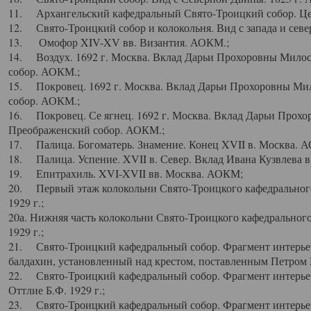
11. Архангельский кафедральный Свято-Троицкий собор. Цен
12. Свято-Троицкий собор и колокольня. Вид с запада и север
13. Омофор XIV-XV вв. Византия. АОКМ.;
14. Воздух. 1692 г. Москва. Вклад Дарьи Прохоровны Мило
собор. АОКМ.;
15. Покровец. 1692 г. Москва. Вклад Дарьи Прохоровны Ми
собор. АОКМ.;
16. Покровец. Се ягнец. 1692 г. Москва. Вклад Дарьи Прох
Преображенский собор. АОКМ.;
17. Палица. Богоматерь. Знамение. Конец XVII в. Москва. 
18. Палица. Успение. XVII в. Север. Вклад Ивана Кузвлева 
19. Епитрахиль. XVI-XVII вв. Москва. АОКМ;
20. Первый этаж колокольни Свято-Троицкого кафедрального
1929 г.;
20а. Нижняя часть колокольни Свято-Троицкого кафедрального
1929 г.;
21. Свято-Троицкий кафедральный собор. Фрагмент интерьер
балдахин, установленный над крестом, поставленным Петром I
22. Свято-Троицкий кафедральный собор. Фрагмент интерьер
Оттлие Б.Ф. 1929 г.;
23. Свято-Троицкий кафедральный собор. Фрагмент интерье