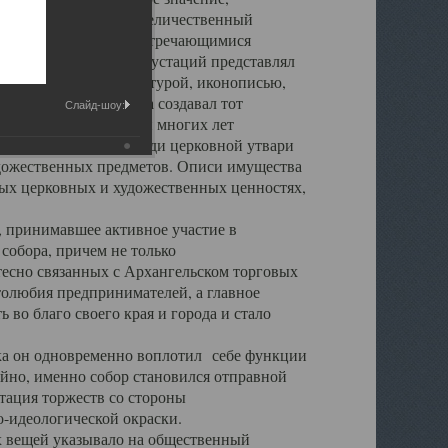
города. Обширный и величественный
ственными нигде не встречающимися
 символических инкрустаций представлял
 с живописью, скульптурой, иконописью,
ьер Троицкого храма создавал тот
Слайд-шоу:
обора, на протяжении многих лет
ице, библиотеке, среди церковной утвари
удожественных предметов. Описи имущества
ьных церковных и художественных ценностях,
, принимавшее активное участие в
собора, причем не только
 тесно связанных с Архангельском торговых
толюбия предпринимателей, а главное
во благо своего края и города и стало
 он одновременно воплотил себе функции
айно, именно собор становился отправной
тация торжеств со стороны
-идеологической окраски.
вещей указывало на общественный