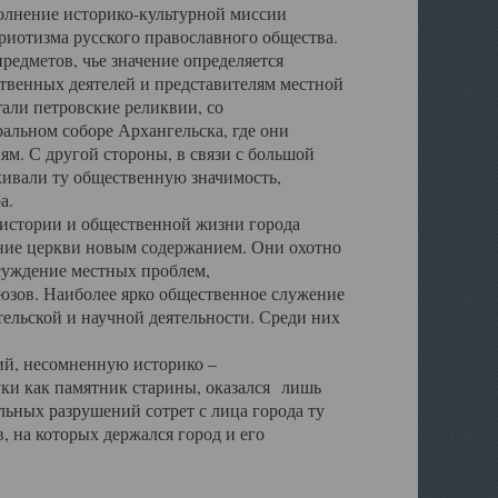
полнение историко-культурной миссии
триотизма русского православного общества.
редметов, чье значение определяется
твенных деятелей и представителям местной
тали петровские реликвии, со
альном соборе Архангельска, где они
м. С другой стороны, в связи с большой
кивали ту общественную значимость,
а.
тории и общественной жизни города
ение церкви новым содержанием. Они охотно
бсуждение местных проблем,
юзов. Наиболее ярко общественное служение
ельской и научной деятельности. Среди них
й, несомненную историко –
ауки как памятник старины, оказался лишь
ьных разрушений сотрет с лица города ту
 на которых держался город и его