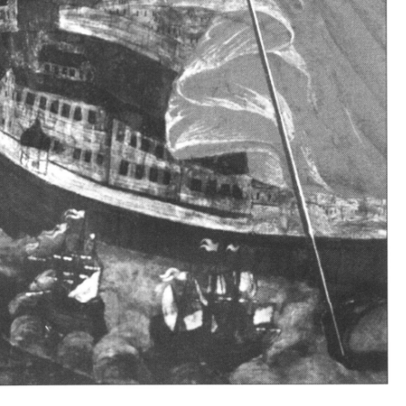
Свято-Троицкий собор
Свято-Троицкий собор Архангельска
23.12.2015
Сегодня мы можем говорить, что Архангельск в большей мере,
пострадал от целенаправленных систематических разрушений,
выдающихся памятников архитектуры. Больше всего по старом
вызванная борьбой с религией, набравшая особую силу в конце
разрушение православного центра архангельской губернии - а
собора Архангельска.
Возникнув в начале XVIII века в центре Архангельск
двухэтажный Троицкий собор, сразу превратился в зрительну
XVIII веке по масштабам ему не было равных на Севере. Впл
оставался самым высоким и значительным из городских строе
второе место, после гостиных дворов, в градостроительной ка
Один из самых больших и светлых соборов России воплотил в
портового города с отраженными в ней архитектурными тече
архангелогородской школы церковного зодчества.
Масштабность, благолепие и богатство собора, вполне оправды