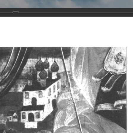
Виртуа
Новомученико
Земли А
Сайт создан по благосло
и Холмо
Наследники
Галерея
Главная
Галерея
Храмы-мученики Архангельска
Свято-Тро