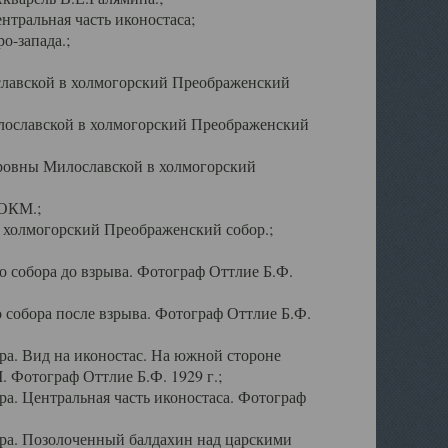
тральная часть иконостаса;
о-запада.;
славской в холмогорский Преображенский
лославской в холмогорский Преображенский
оровны Милославской в холмогорский
АОКМ.;
в холмогорский Преображенский собор.;
 собора до взрыва. Фотограф Оттлие Б.Ф.
 собора после взрыва. Фотограф Оттлие Б.Ф.
а. Вид на иконостас. На южной стороне
. Фотограф Оттлие Б.Ф. 1929 г.;
а. Центральная часть иконостаса. Фотограф
ра. Позолоченный балдахин над царскими