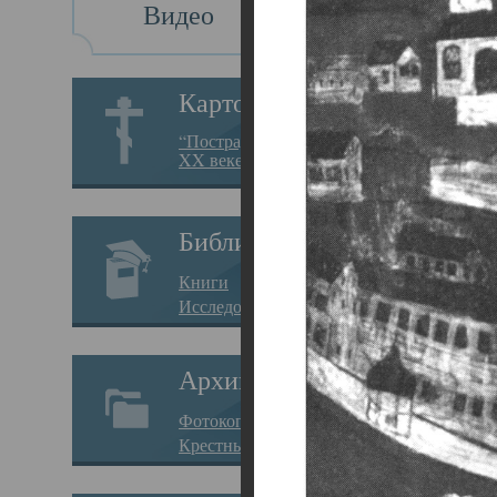
Видео
Св
Картотека
Свя
“Пострадавшие за веру в
XX веке на Севере”
23.12.
Сего
Библиотека
мере
Книги
целе
Исследования
резу
Архив
памя
Фотокопии дел
Арха
Крестные ходы
борь