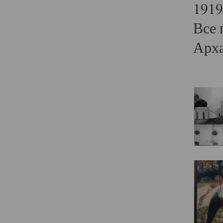
1919
Все 
Арха