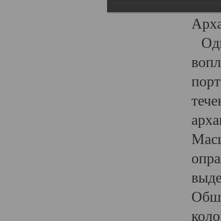
гост
Арха
Один
вопл
порт
тече
арха
Масш
опра
выде
Обши
коло