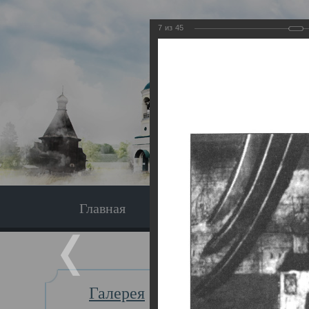
7
из
45
Главная
Экскурсия
Главная
Галерея