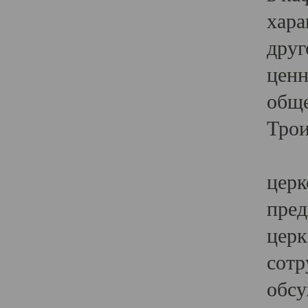
хара
друг
ценн
обще
Трои
Ярк
церк
пред
церк
сотр
обсу