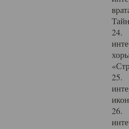
врат
Тайн
24. 
инте
хоры
«Стр
25. 
инте
икон
26. 
инте