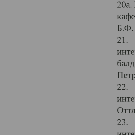
20а.
кафе
Б.Ф. 
21. 
инте
балд
Петр
22. 
инте
Оттл
23. 
инте