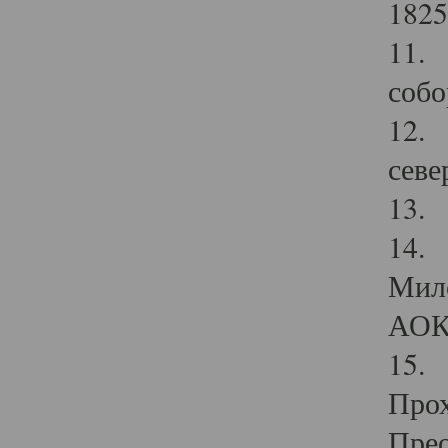
1825
11.
собо
12. 
севе
13.
14. 
Мило
АОК
15. 
Прох
Прео