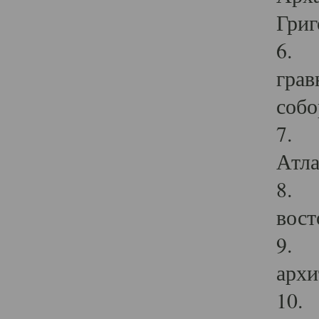
Григ
6. П
грав
собо
7. Г
Атла
8. С
вост
9. С
архи
10. 