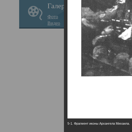
Галерея
годо
Фото
прав
Видео
кафе
Воз
Арха
Трои
град
масш
разр
высо
Арха
5-1. Фрагмент иконы Архангела Михаила.