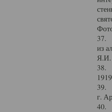
стен
свят
Фото
37. 
из а
Я.И. 
38. 
1919
39. 
г. А
40. 