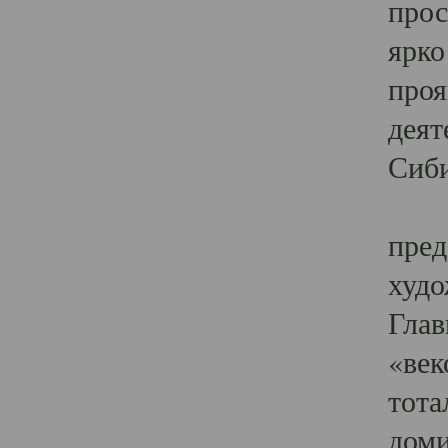
прос
ярко
проя
деят
Сиби
Одн
пред
худо
Глав
«век
тота
доми