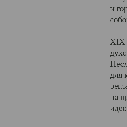
и го
собо
Явл
XIX 
духо
Несл
для 
регл
на п
идео
Поя