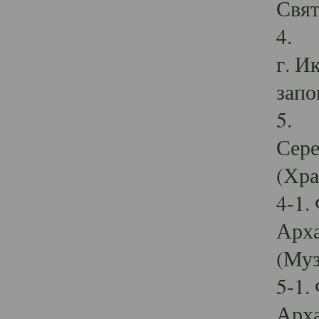
Свят
4. И
г. И
запо
5. И
Сере
(Хра
4-1.
Арха
(Муз
5-1.
Арха