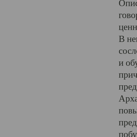
Опис
гово
ценн
В не
сосл
и об
прич
пред
Арха
повы
пред
побу