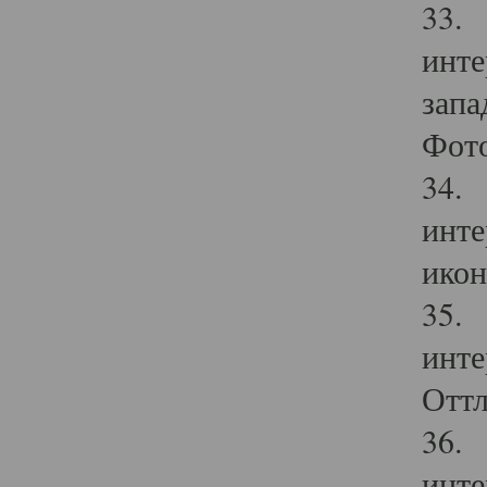
33. 
инте
запа
Фото
34. 
инте
икон
35. 
инте
Оттл
36. 
инте