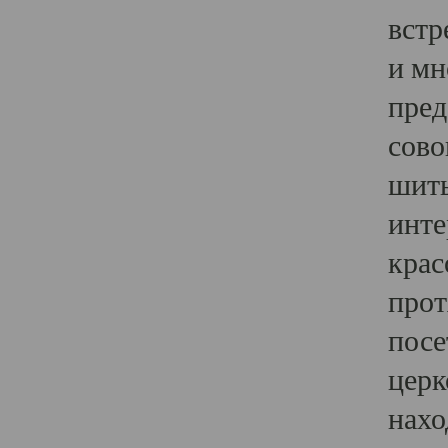
встр
и мн
пред
сово
шить
инте
крас
прот
посе
церк
нахо