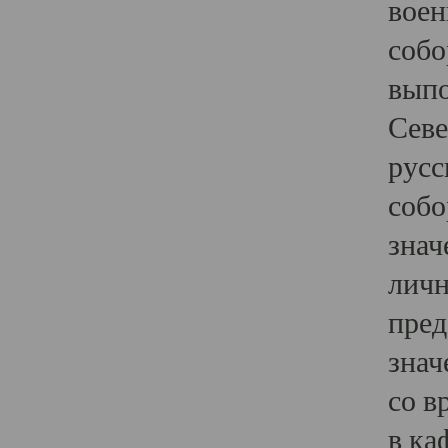
воен
собо
выпо
Севе
русс
собо
знач
личн
пред
знач
со в
в ка