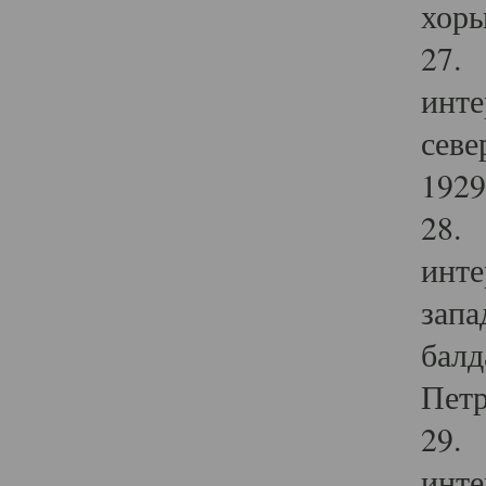
хоры
27. 
инте
севе
1929 
28. 
инте
запа
балд
Петр
29. 
инте