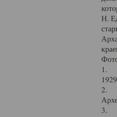
кото
Н. Е
стар
Арха
крае
Фот
1. С
1929 
2. Р
Архе
3. Ф