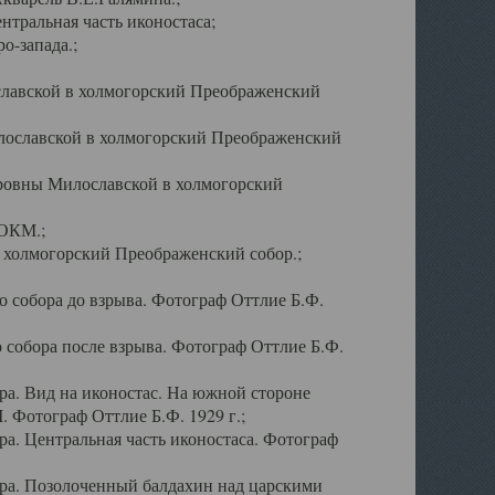
тральная часть иконостаса;
о-запада.;
славской в холмогорский Преображенский
лославской в холмогорский Преображенский
оровны Милославской в холмогорский
АОКМ.;
в холмогорский Преображенский собор.;
 собора до взрыва. Фотограф Оттлие Б.Ф.
 собора после взрыва. Фотограф Оттлие Б.Ф.
а. Вид на иконостас. На южной стороне
. Фотограф Оттлие Б.Ф. 1929 г.;
а. Центральная часть иконостаса. Фотограф
ра. Позолоченный балдахин над царскими