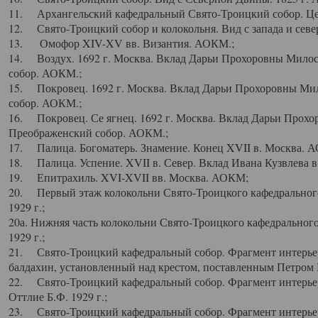
11. Архангельский кафедральный Свято-Троицкий собор. Цен
12. Свято-Троицкий собор и колокольня. Вид с запада и север
13. Омофор XIV-XV вв. Византия. АОКМ.;
14. Воздух. 1692 г. Москва. Вклад Дарьи Прохоровны Мило
собор. АОКМ.;
15. Покровец. 1692 г. Москва. Вклад Дарьи Прохоровны Ми
собор. АОКМ.;
16. Покровец. Се ягнец. 1692 г. Москва. Вклад Дарьи Прох
Преображенский собор. АОКМ.;
17. Палица. Богоматерь. Знамение. Конец XVII в. Москва. 
18. Палица. Успение. XVII в. Север. Вклад Ивана Кузвлева 
19. Епитрахиль. XVI-XVII вв. Москва. АОКМ;
20. Первый этаж колокольни Свято-Троицкого кафедрального
1929 г.;
20а. Нижняя часть колокольни Свято-Троицкого кафедрального
1929 г.;
21. Свято-Троицкий кафедральный собор. Фрагмент интерьер
балдахин, установленный над крестом, поставленным Петром I
22. Свято-Троицкий кафедральный собор. Фрагмент интерьер
Оттлие Б.Ф. 1929 г.;
23. Свято-Троицкий кафедральный собор. Фрагмент интерье