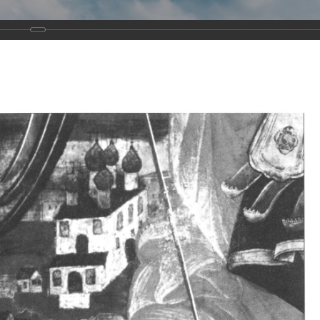
Виртуа
Новомученико
Земли А
Сайт создан по благосло
и Холмо
Наследники
Галерея
Главная
Галерея
Храмы-мученики Архангельска
Свято-Тро