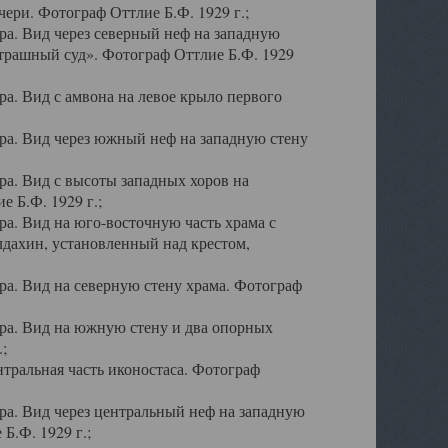
ери. Фотограф Оттлие Б.Ф. 1929 г.;
а. Вид через северный неф на западную
трашный суд». Фотограф Оттлие Б.Ф. 1929
. Вид с амвона на левое крыло первого
а. Вид через южный неф на западную стену
а. Вид с высоты западных хоров на
 Б.Ф. 1929 г.;
а. Вид на юго-восточную часть храма с
дахин, установленный над крестом,
а. Вид на северную стену храма. Фотограф
ра. Вид на южную стену и два опорных
;
тральная часть иконостаса. Фотограф
а. Вид через центральный неф на западную
Б.Ф. 1929 г.;