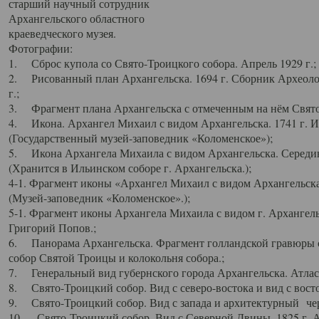
старший научный сотрудник
Архангельского областного
краеведческого музея.
Фотографии:
1. Сброс купола со Свято-Троицкого собора. Апрель 1929 г.;
2. Рисованный план Архангельска. 1694 г. Сборник Археолог
г.;
3. Фрагмент плана Архангельска с отмеченным на нём Свято
4. Икона. Архангел Михаил с видом Архангельска. 1741 г. 
(Государственный музей-заповедник «Коломенское»);
5. Икона Архангела Михаила с видом Архангельска. Середин
(Хранится в Ильинском соборе г. Архангельска.);
4-1. Фрагмент иконы «Архангел Михаил с видом Архангельска
(Музей-заповедник «Коломенское».);
5-1. Фрагмент иконы Архангела Михаила с видом г. Архангель
Григорий Попов.;
6. Панорама Архангельска. Фрагмент голландской гравюры с
собор Святой Троицы и колокольня собора.;
7. Генеральный вид губернского города Архангельска. Атлас 
8. Свято-Троицкий собор. Вид с северо-востока и вид с восто
9. Свято-Троицкий собор. Вид с запада и архитектурный чер
10. Свято-Троицкий собор. Вид с Северной Двины. 1825 г. А