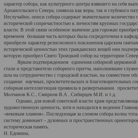
характер собора, как культурного центра взявшего на себя вы
Архангельского Севера, символа как веры, так и глубокого па
Неслучайно, описи собора содержат значительное количество п
исторической сопричастностью к личностям крупных государс
власти. В этой связи особенное значение для горожан приобре
временем большая часть которых была сосредоточена в кафедр
приобрели характер религиозного поклонения царским святыня
исторической ценностью этих гражданских вещей они подчер
которую приобрел Свято Троицкий собор на территории Север
Ярким подтверждением единения соборной церковной ис
стали и представители соборного притча, наполнившие служ
шла на сотрудничество с городской властью, на совместное о
создание научных, просветительских и благотворительных со
соборная интеллигенция проявила в развертывании просветит
Молчанов К.С., Смирнов В.А , Сибирцев М.И. и т.д.
Однако, для новой советской власти храм представляющи
художественную ценность, хотя и находился в ведении Главн
«вековым хламом». Последующая за сломом собора волна тотал
систему доминант – духовных и пространственных ориентиров,
историческая память.
Н. Едовина,