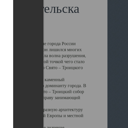
 Архангельска
 чем другие губернские города России
 в результате которых он лишился многих
у Архангельску ударила волна разрушения,
 20 –х годов. Отправной точкой чего стало
нсамбля кафедрального Свято – Троицкого
а, величественный каменный
ю и градостроительную доминанту города. В
оть до разрушения Свято – Троицкий собор
ний Архангельска, по праву занимающий
ртине Архангельска.
 себе яркую и своеобразную архитектуру
ниями России, Западной Европы и местной
вали его кафедральное значение,