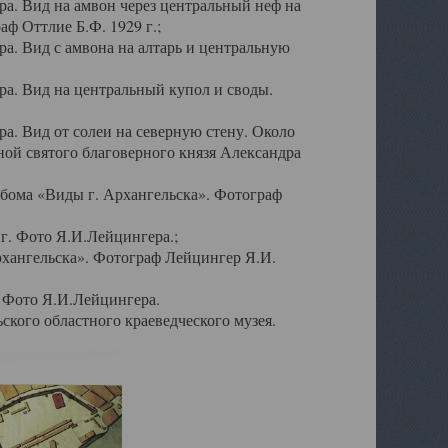
а. Вид на амвон через центральный неф на
аф Оттлие Б.Ф. 1929 г.;
. Вид с амвона на алтарь и центральную
а. Вид на центральный купол и своды.
. Вид от солеи на северную стену. Около
ой святого благоверного князя Александра
бома «Виды г. Архангельска». Фотограф
г. Фото Я.И.Лейцингера.;
рхангельска». Фотограф Лейцингер Я.И.
. Фото Я.И.Лейцингера.
кого областного краеведческого музея.