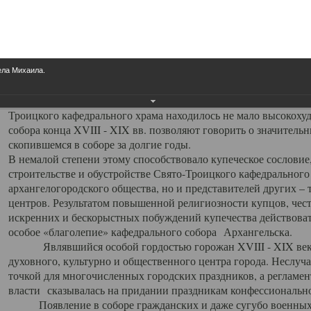
заслуженно выделяя из многочисленных культовых построек 
иконостас украшенный колоннами ионического стиля, с един
царскими вратами, изящным фронтоном и множеством резных,
собой поистине художественную ценность. В совокупности же
шитьем, многочисленными предметами церковной утвари интер
ела Михаила.
неповторимый красочный ансамбль декоративного убранства с
поражающий воображение своих посетителей. В соборной ризн
Троицкого кафедрального храма находилось не мало высокох
собора конца XVIII - XIX вв. позволяют говорить о значител
скопившемся в соборе за долгие годы.
В немалой степени этому способствовало купеческое сословие
строительстве и обустройстве Свято-Троицкого кафедрального 
архангелогородского общества, но и представителей других –
центров. Результатом повышенной религиозности купцов, чес
искренних и бескорыстных побуждений купечества действовать 
особое «благолепие» кафедрального собора Архангельска.
Являвшийся особой гордостью горожан XVIII - XIX века
духовного, культурно и общественного центра города. Неслуч
точкой для многочисленных городских праздников, а регламен
власти сказывалась на придании праздникам конфессионально
Появление в соборе гражданских и даже сугубо военных 