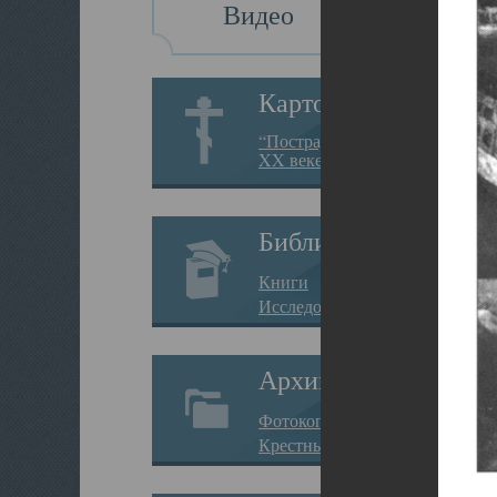
Видео
Картотека
“Пострадавшие за веру в
XX веке на Севере”
Библиотека
Книги
Исследования
Архив
Фотокопии дел
Крестные ходы