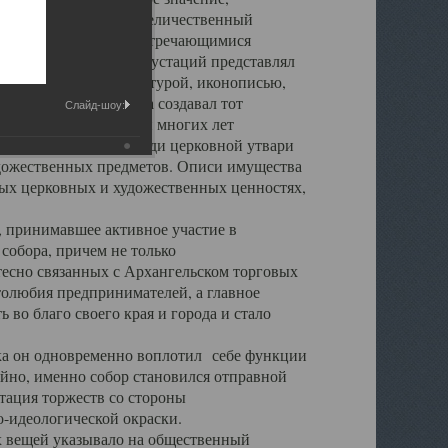
города. Обширный и величественный
ственными нигде не встречающимися
 символических инкрустаций представлял
 с живописью, скульптурой, иконописью,
ьер Троицкого храма создавал тот
Слайд-шоу:
обора, на протяжении многих лет
ице, библиотеке, среди церковной утвари
удожественных предметов. Описи имущества
ьных церковных и художественных ценностях,
, принимавшее активное участие в
собора, причем не только
 тесно связанных с Архангельском торговых
толюбия предпринимателей, а главное
во благо своего края и города и стало
 он одновременно воплотил себе функции
айно, именно собор становился отправной
тация торжеств со стороны
-идеологической окраски.
вещей указывало на общественный