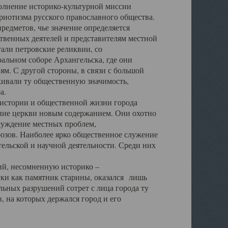
полнение историко-культурной миссии
триотизма русского православного общества.
редметов, чье значение определяется
твенных деятелей и представителям местной
тали петровские реликвии, со
альном соборе Архангельска, где они
м. С другой стороны, в связи с большой
кивали ту общественную значимость,
а.
тории и общественной жизни города
ение церкви новым содержанием. Они охотно
бсуждение местных проблем,
юзов. Наиболее ярко общественное служение
ельской и научной деятельности. Среди них
й, несомненную историко –
ауки как памятник старины, оказался лишь
ьных разрушений сотрет с лица города ту
 на которых держался город и его