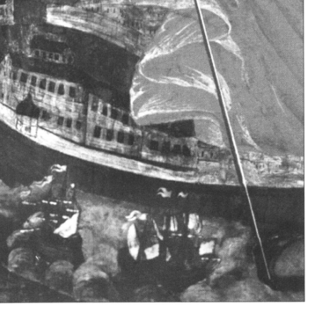
Свято-Троицкий собор
Свято-Троицкий собор Архангельска
23.12.2015
Сегодня мы можем говорить, что Архангельск в большей мере,
пострадал от целенаправленных систематических разрушений,
выдающихся памятников архитектуры. Больше всего по старом
вызванная борьбой с религией, набравшая особую силу в конце
разрушение православного центра архангельской губернии - а
собора Архангельска.
Возникнув в начале XVIII века в центре Архангельск
двухэтажный Троицкий собор, сразу превратился в зрительну
XVIII веке по масштабам ему не было равных на Севере. Впл
оставался самым высоким и значительным из городских строе
второе место, после гостиных дворов, в градостроительной ка
Один из самых больших и светлых соборов России воплотил в
портового города с отраженными в ней архитектурными тече
архангелогородской школы церковного зодчества.
Масштабность, благолепие и богатство собора, вполне оправды