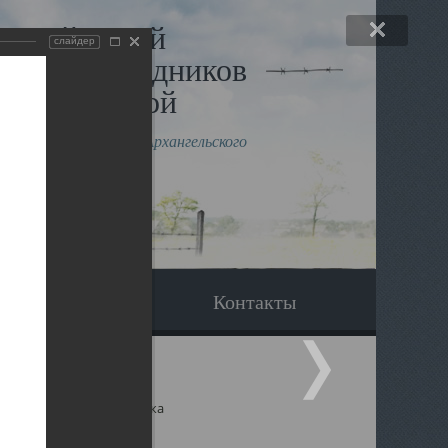
льный музей
слайдер
в и исповедников
рхангельской
влению митрополита Архангельского
горского Даниила
Вопрос-ответ
Контакты
ицкий собор Архангельска