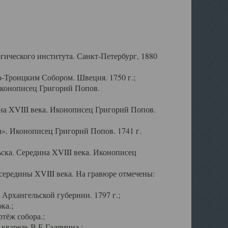
ического института. Санкт-Петербург, 1880
-Троицким Собором. Швеция. 1750 г.;
Иконописец Григорий Попов.
а XVIII века. Иконописец Григорий Попов.
». Иконописец Григорий Попов. 1741 г.
ска. Середина XVIII века. Иконописец
ередины XVIII века. На гравюре отмечены:
Архангельской губернии. 1797 г.;
ка.;
тёж собора.;
кварель В.Е.Галямина.;