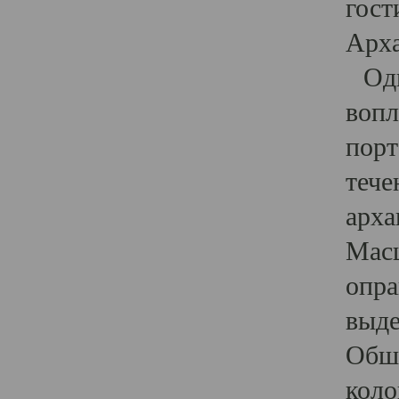
гост
Арха
Один
вопл
порт
тече
арха
Масш
опра
выде
Обши
коло