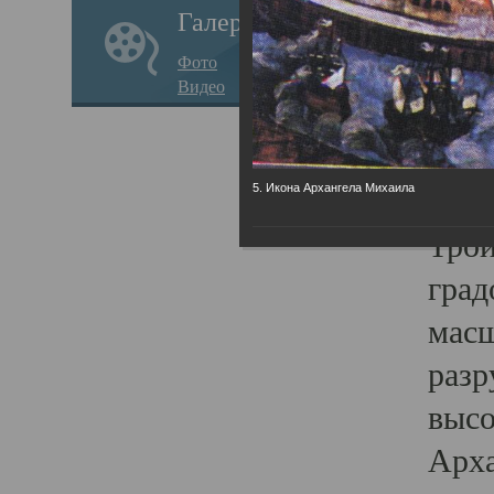
Галерея
годо
Фото
прав
Видео
кафе
Воз
Арха
5. Икона Архангела Михаила
Трои
град
масш
разр
высо
Арха