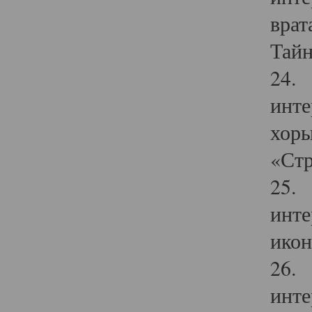
врат
Тайн
24. 
инте
хоры
«Стр
25. 
инте
икон
26. 
инте