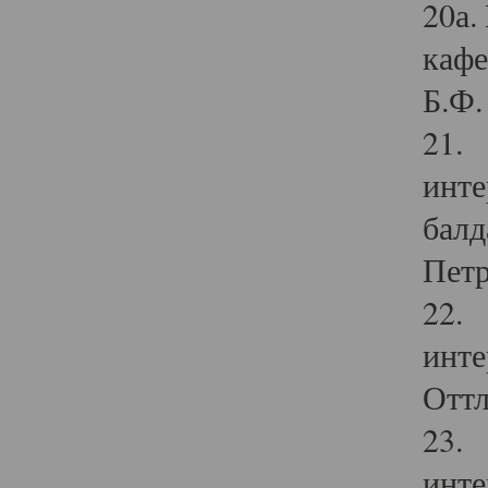
20а.
кафе
Б.Ф. 
21. 
инте
балд
Петр
22. 
инте
Оттл
23. 
инте