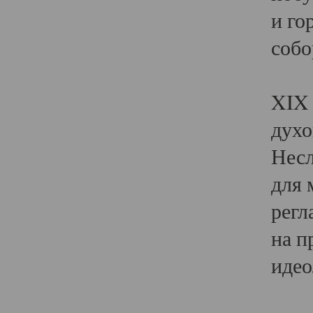
и го
собо
Явл
XIX 
духо
Несл
для 
регл
на п
идео
Поя