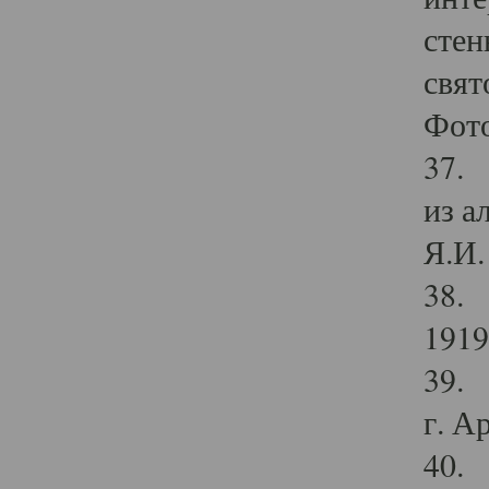
стен
свят
Фото
37. 
из а
Я.И. 
38. 
1919
39. 
г. А
40. 