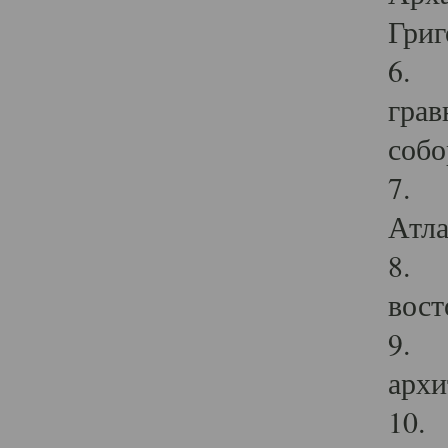
Григ
6. П
грав
собо
7. Г
Атла
8. С
вост
9. С
архи
10. 