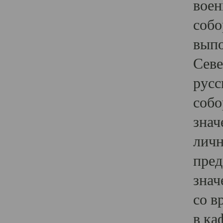
воен
собо
выпо
Севе
русс
собо
знач
личн
пред
знач
со в
в ка