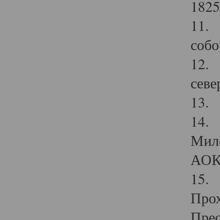
1825
11.
собо
12. 
севе
13.
14. 
Мило
АОК
15. 
Прох
Прео