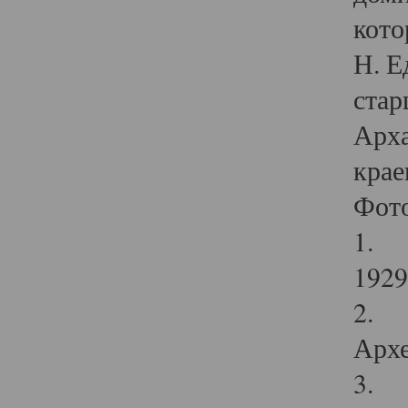
кото
Н. Е
стар
Арха
крае
Фот
1. С
1929 
2. Р
Архе
3. Ф