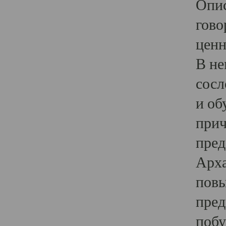
Опис
гово
ценн
В не
сосл
и об
прич
пред
Арха
повы
пред
побу