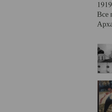
1919
Все 
Арха