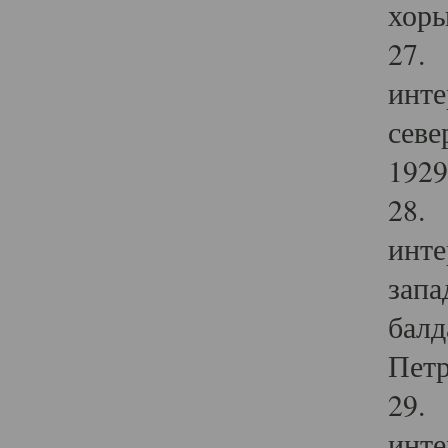
хоры
27. 
инте
севе
1929 
28. 
инте
запа
балд
Петр
29. 
инте