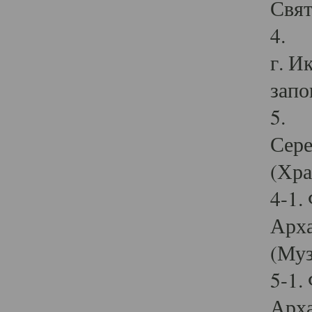
Свят
4. И
г. И
запо
5. И
Сере
(Хра
4-1.
Арха
(Муз
5-1.
Арха