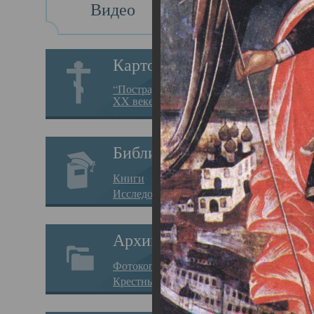
Видео
Св
Картотека
Свя
“Пострадавшие за веру в
XX веке на Севере”
23.12.
Сего
Библиотека
мере
Книги
целе
Исследования
резу
Архив
памя
Фотокопии дел
Арха
Крестные ходы
борь