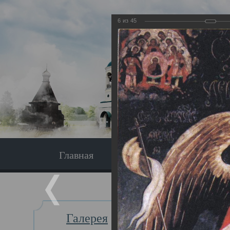
6
из
45
Главная
Экскурсия
Главная
Галерея