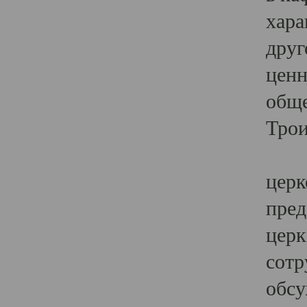
хара
друг
ценн
обще
Трои
Ярк
церк
пред
церк
сотр
обсу