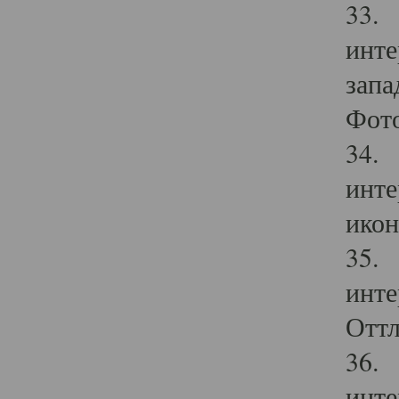
33. 
инте
запа
Фото
34. 
инте
икон
35. 
инте
Оттл
36. 
инте