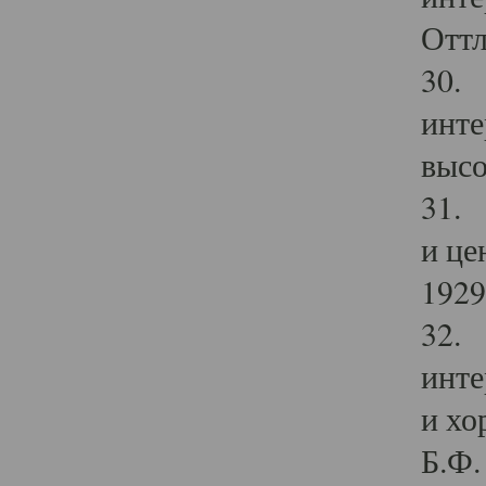
Оттл
30. 
инте
высо
31. 
и це
1929 
32. 
инте
и хо
Б.Ф. 