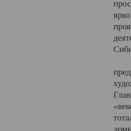
прос
ярко
проя
деят
Сиби
Одн
пред
худо
Глав
«век
тота
доми