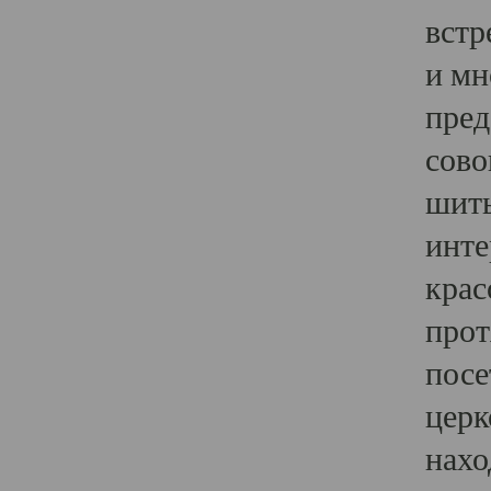
встр
и мн
пред
сово
шить
инте
крас
прот
посе
церк
нахо