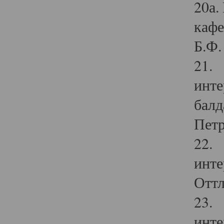
20а.
кафе
Б.Ф. 
21. 
инте
балд
Петр
22. 
инте
Оттл
23. 
инте