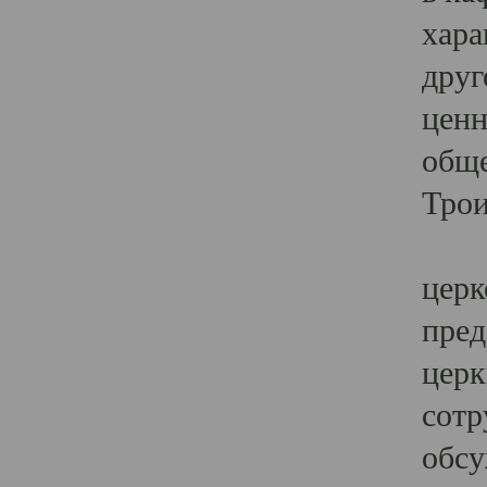
хара
друг
ценн
обще
Трои
Ярк
церк
пред
церк
сотр
обсу