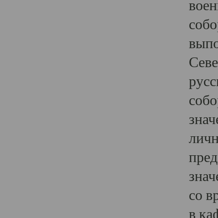
воен
собо
выпо
Севе
русс
собо
знач
личн
пред
знач
со в
в ка