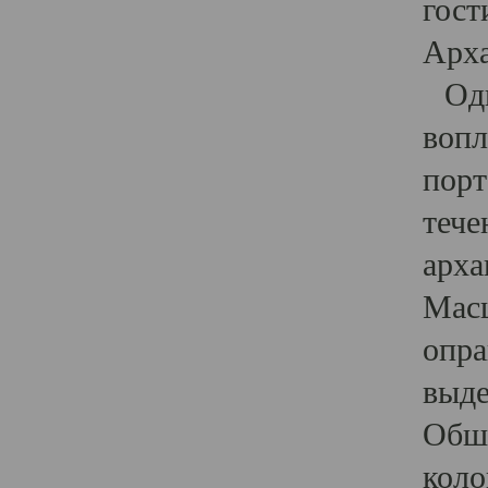
гост
Арха
Один
вопл
порт
тече
арха
Масш
опра
выде
Обши
коло