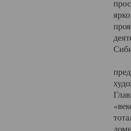
прос
ярко
проя
деят
Сиби
Одн
пред
худо
Глав
«век
тота
доми