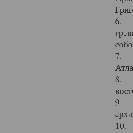
Григ
6. П
грав
собо
7. Г
Атла
8. С
вост
9. С
архи
10. 