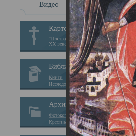
Видео
Св
Картотека
Свя
“Пострадавшие за веру в
XX веке на Севере”
23.12.
Сего
Библиотека
мере
Книги
целе
Исследования
резу
Архив
памя
Фотокопии дел
Арха
Крестные ходы
борь