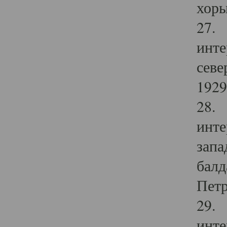
хоры
27. 
инте
севе
1929 
28. 
инте
запа
балд
Петр
29. 
инте