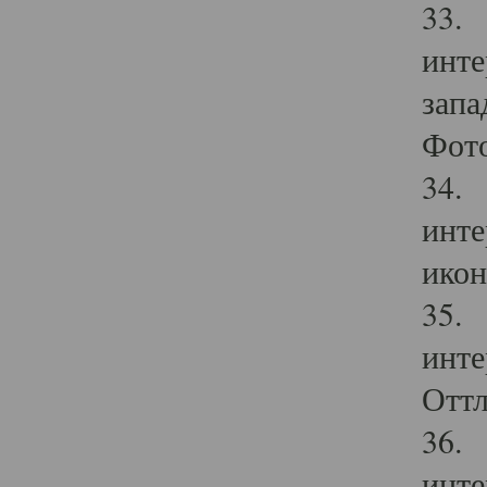
33. 
инте
запа
Фото
34. 
инте
икон
35. 
инте
Оттл
36. 
инте