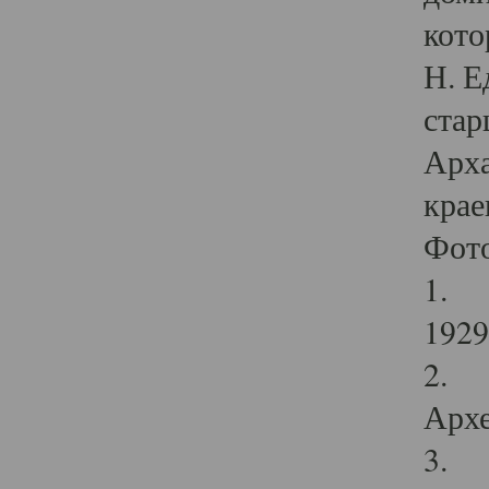
кото
Н. Е
стар
Арха
крае
Фот
1. С
1929 
2. Р
Архе
3. Ф