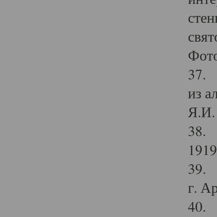
стен
свят
Фото
37. 
из а
Я.И. 
38. 
1919
39. 
г. А
40. 