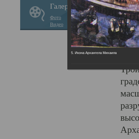
Галерея
годо
Фото
прав
Видео
кафе
Воз
Арха
5. Икона Архангела Михаила
Трои
град
масш
разр
высо
Арха