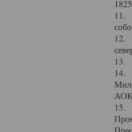
1825
11.
собо
12. 
севе
13.
14. 
Мило
АОК
15. 
Прох
Прео