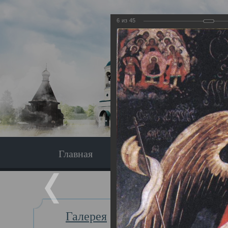
6
из
45
Главная
Экскурсия
Главная
Галерея