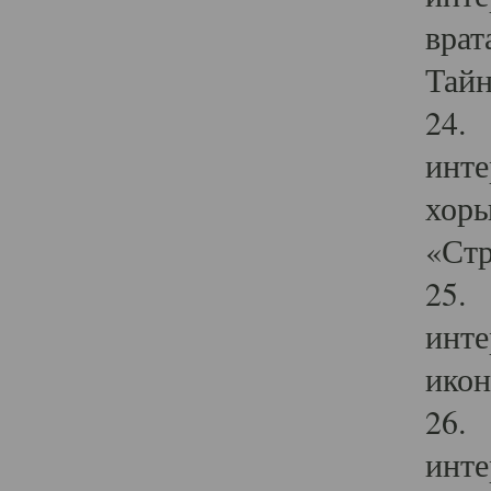
врат
Тайн
24. 
инте
хоры
«Стр
25. 
инте
икон
26. 
инте