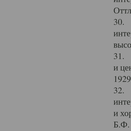
Оттл
30. 
инте
высо
31. 
и це
1929 
32. 
инте
и хо
Б.Ф. 