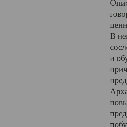
Опис
гово
ценн
В не
сосл
и об
прич
пред
Арха
повы
пред
побу