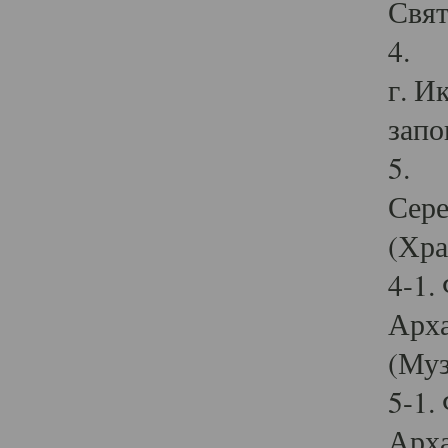
Свят
4. И
г. И
запо
5. И
Сере
(Хра
4-1.
Арха
(Муз
5-1.
Арха