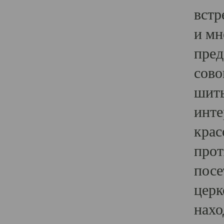
встр
и мн
пред
сово
шить
инте
крас
прот
посе
церк
нахо