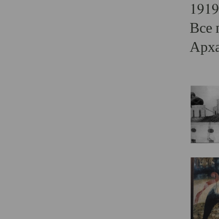
1919
Все 
Арха