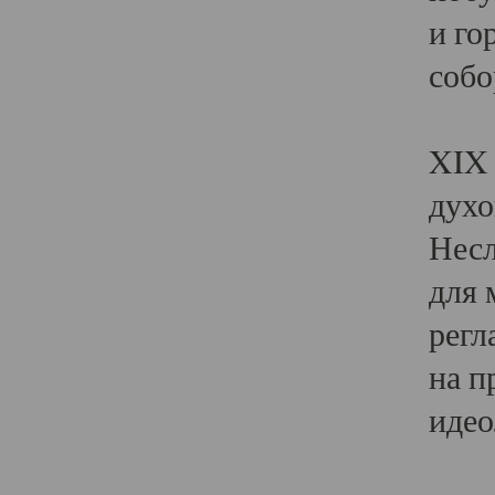
и го
собо
Явл
XIX 
духо
Несл
для 
регл
на п
идео
Поя