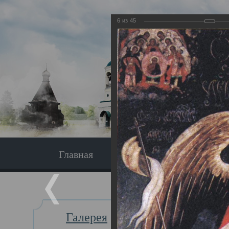
6
из
45
Главная
Экскурсия
Главная
Галерея