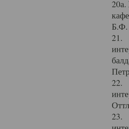
20а.
кафе
Б.Ф. 
21. 
инте
балд
Петр
22. 
инте
Оттл
23. 
инте