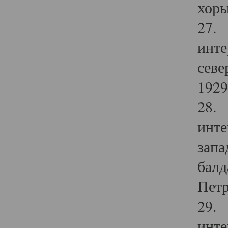
хоры
27. 
инте
севе
1929 
28. 
инте
запа
балд
Петр
29. 
инте