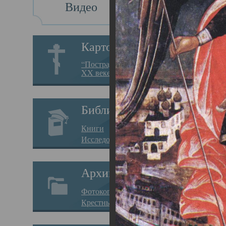
Видео
Св
Картотека
Свя
“Пострадавшие за веру в
XX веке на Севере”
23.12.
Сего
Библиотека
мере
Книги
целе
Исследования
резу
Архив
памя
Фотокопии дел
Арха
Крестные ходы
борь