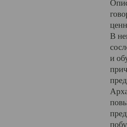
Опис
гово
ценн
В не
сосл
и об
прич
пред
Арха
повы
пред
побу