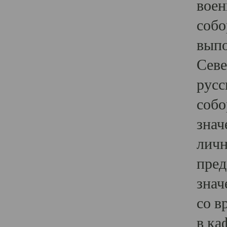
воен
собо
выпо
Севе
русс
собо
знач
личн
пред
знач
со в
в ка