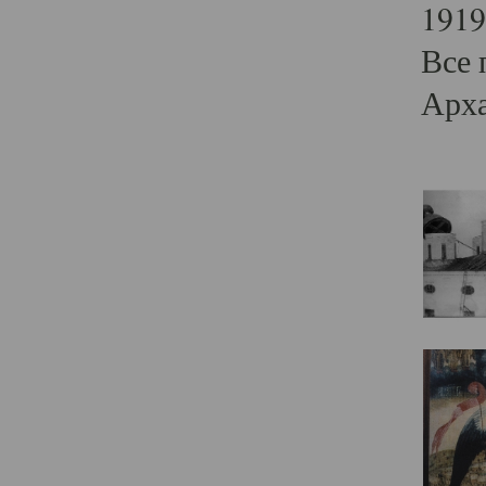
1919
Все 
Арха