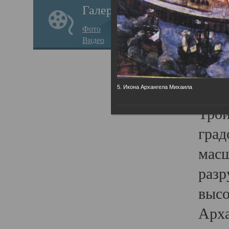
Галерея
годо
Фото
прав
Видео
кафе
Воз
Арха
5. Икона Архангела Михаила
Трои
град
масш
разр
высо
Арха