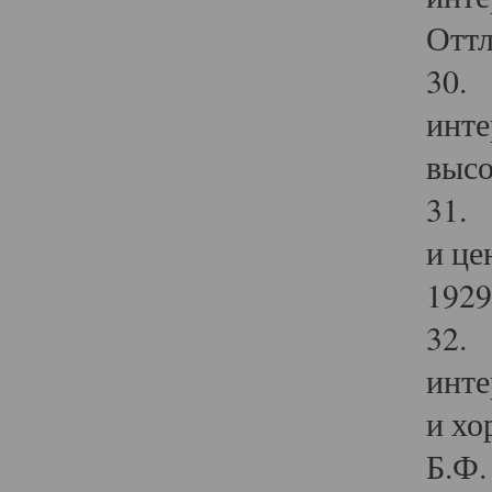
Оттл
30. 
инте
высо
31. 
и це
1929 
32. 
инте
и хо
Б.Ф. 