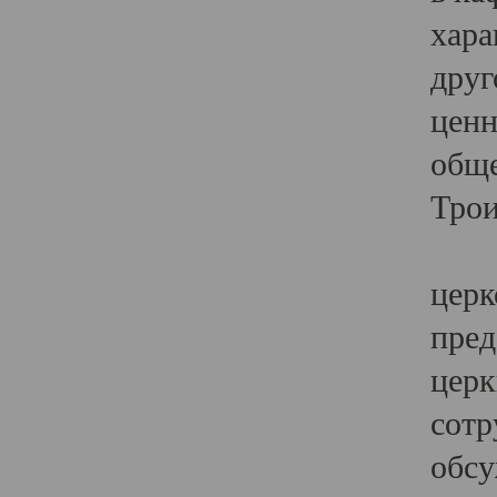
хара
друг
ценн
обще
Трои
Ярк
церк
пред
церк
сотр
обсу