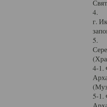
Свят
4. И
г. И
запо
5. И
Сере
(Хра
4-1.
Арха
(Муз
5-1.
Арха