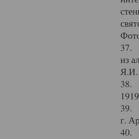
стен
свят
Фото
37. 
из а
Я.И. 
38. 
1919
39. 
г. А
40. 