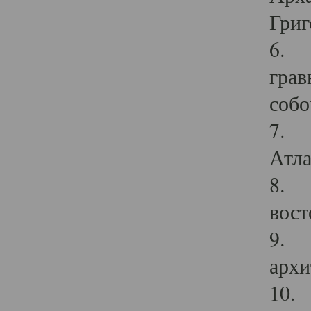
Григ
6. П
грав
собо
7. Г
Атла
8. С
вост
9. С
архи
10. 