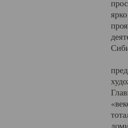
прос
ярко
проя
деят
Сиби
Одн
пред
худо
Глав
«век
тота
доми