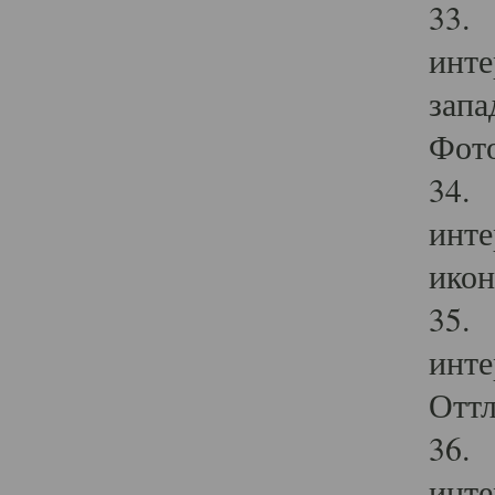
33. 
инте
запа
Фото
34. 
инте
икон
35. 
инте
Оттл
36. 
инте