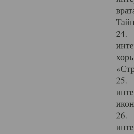
врат
Тайн
24. 
инте
хоры
«Стр
25. 
инте
икон
26. 
инте