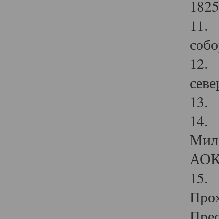
1825
11.
собо
12. 
севе
13.
14. 
Мило
АОК
15. 
Прох
Прео