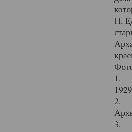
кото
Н. Е
стар
Арха
крае
Фот
1. С
1929 
2. Р
Архе
3. Ф