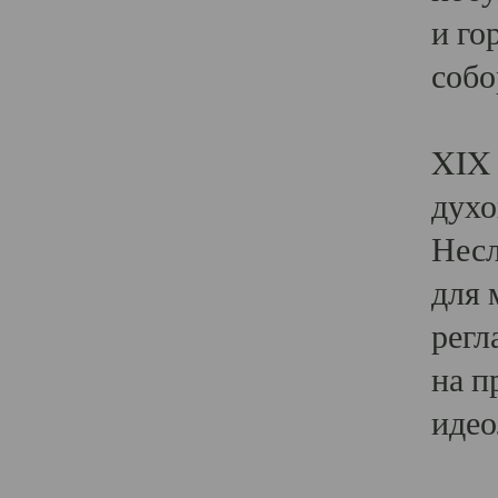
и го
собо
Явл
XIX 
духо
Несл
для 
регл
на п
идео
Поя