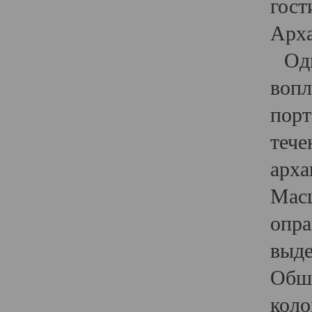
гост
Арха
Один
вопл
порт
тече
арха
Масш
опра
выде
Обши
коло