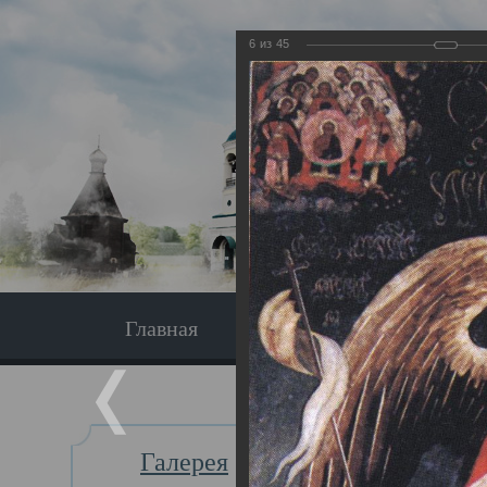
6
из
45
Главная
Экскурсия
Главная
Галерея