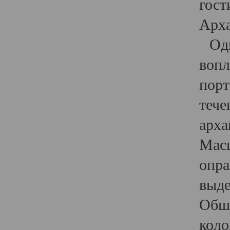
гост
Арха
Один
вопл
порт
тече
арха
Масш
опра
выде
Обши
коло