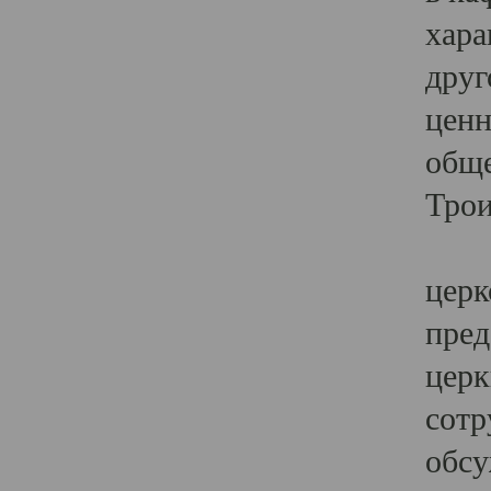
хара
друг
ценн
обще
Трои
Ярк
церк
пред
церк
сотр
обсу