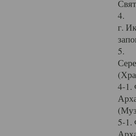
Свят
4. И
г. И
запо
5. И
Сере
(Хра
4-1.
Арха
(Муз
5-1.
Арха