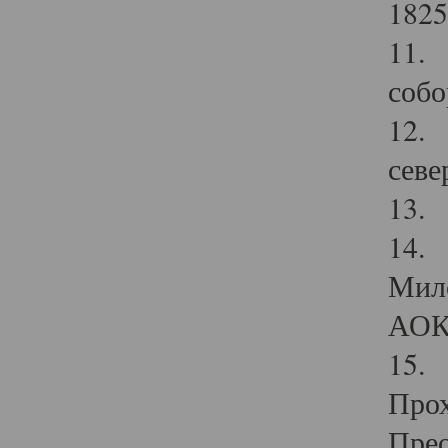
1825
11.
собо
12. 
севе
13.
14. 
Мило
АОК
15. 
Прох
Прео