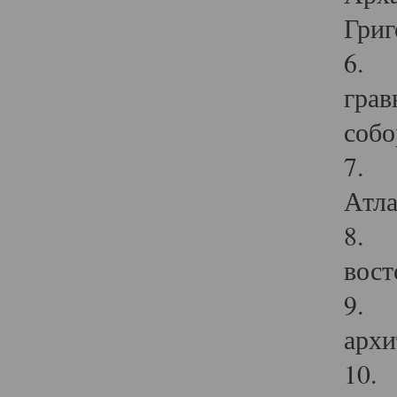
Григ
6. П
грав
собо
7. Г
Атла
8. С
вост
9. С
архи
10. 