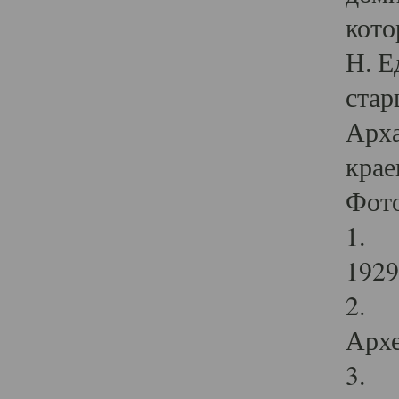
кото
Н. Е
стар
Арха
крае
Фот
1. С
1929 
2. Р
Архе
3. Ф