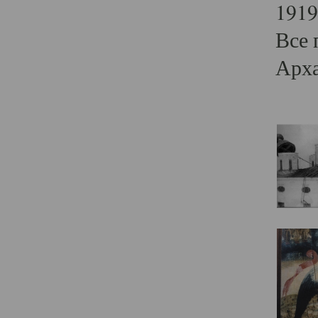
1919
Все 
Арха