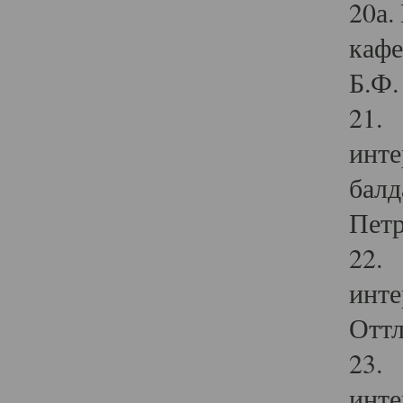
20а.
кафе
Б.Ф. 
21. 
инте
балд
Петр
22. 
инте
Оттл
23. 
инте