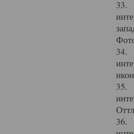
33. 
инте
запа
Фото
34. 
инте
икон
35. 
инте
Оттл
36. 
инте