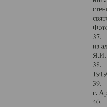
стен
свят
Фото
37. 
из а
Я.И. 
38. 
1919
39. 
г. А
40. 