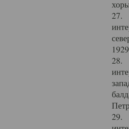
хоры
27. 
инте
севе
1929 
28. 
инте
запа
балд
Петр
29. 
инте