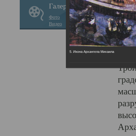
Галерея
годо
Фото
прав
Видео
кафе
Воз
Арха
5. Икона Архангела Михаила
Трои
град
масш
разр
высо
Арха