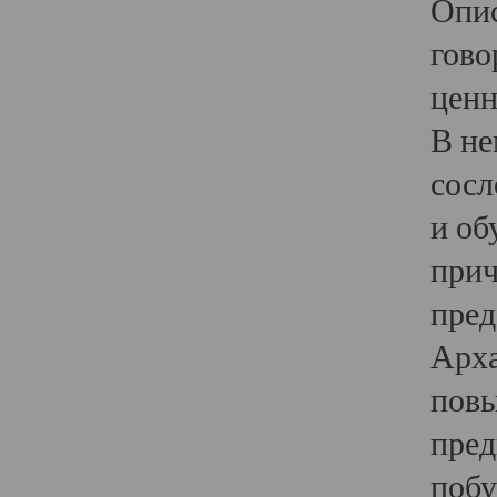
Опис
гово
ценн
В не
сосл
и об
прич
пред
Арха
повы
пред
побу