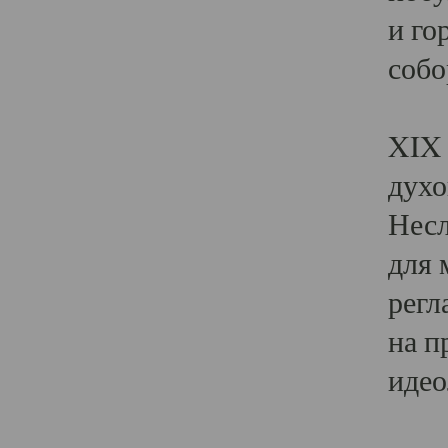
и го
собо
Явл
XIX 
духо
Несл
для 
регл
на п
идео
Поя