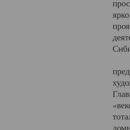
прос
ярко
проя
деят
Сиби
Одн
пред
худо
Глав
«век
тота
доми