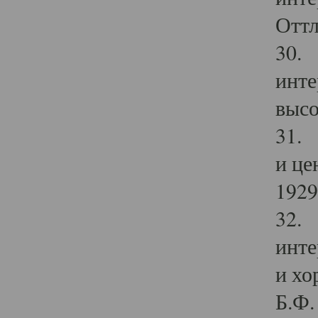
Оттл
30. 
инте
высо
31. 
и це
1929 
32. 
инте
и хо
Б.Ф. 