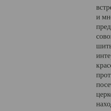
встр
и мн
пред
сово
шить
инте
крас
прот
посе
церк
нахо