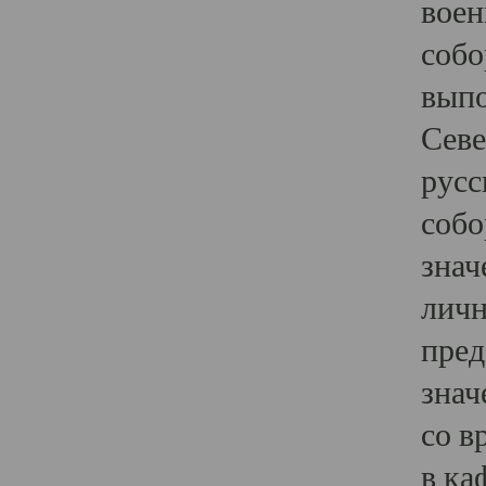
воен
собо
выпо
Севе
русс
собо
знач
личн
пред
знач
со в
в ка