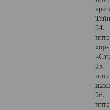
врат
Тайн
24. 
инте
хоры
«Стр
25. 
инте
икон
26. 
инте