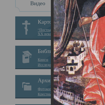
Видео
Св
Картотека
Свя
“Пострадавшие за веру в
XX веке на Севере”
23.12.
Сего
Библиотека
мере
Книги
целе
Исследования
резу
Архив
памя
Фотокопии дел
Арха
Крестные ходы
борь