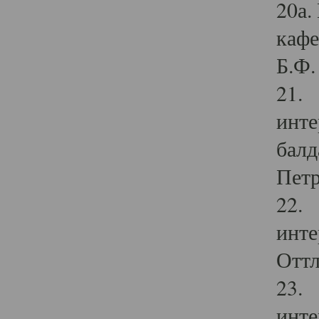
20а.
кафе
Б.Ф. 
21. 
инте
балд
Петр
22. 
инте
Оттл
23. 
инте