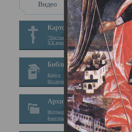
Видео
Св
Картотека
Свя
“Пострадавшие за веру в
XX веке на Севере”
23.12.
Сего
Библиотека
мере
Книги
целе
Исследования
резу
Архив
памя
Фотокопии дел
Арха
Крестные ходы
борь