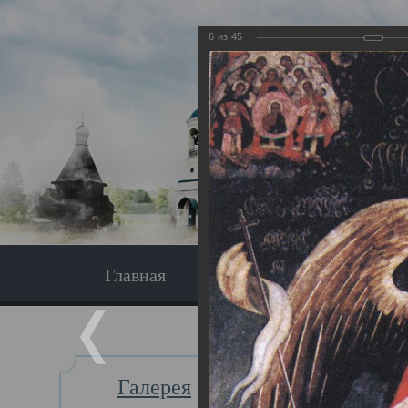
6
из
45
Главная
Экскурсия
Главная
Галерея