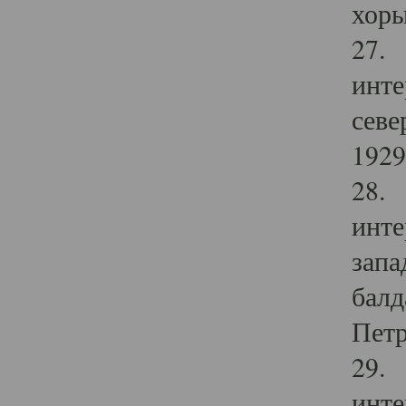
хоры
27. 
инте
севе
1929 
28. 
инте
запа
балд
Петр
29. 
инте