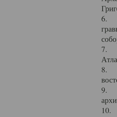
Григ
6. П
грав
собо
7. Г
Атла
8. С
вост
9. С
архи
10. 