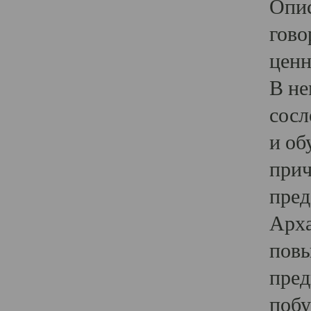
Опис
гово
ценн
В не
сосл
и об
прич
пред
Арха
повы
пред
побу