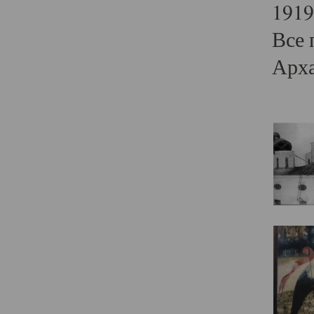
1919
Все 
Арха