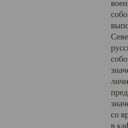
воен
собо
выпо
Севе
русс
собо
знач
личн
пред
знач
со в
в ка