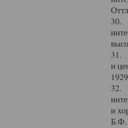
Оттл
30. 
инте
высо
31. 
и це
1929 
32. 
инте
и хо
Б.Ф. 