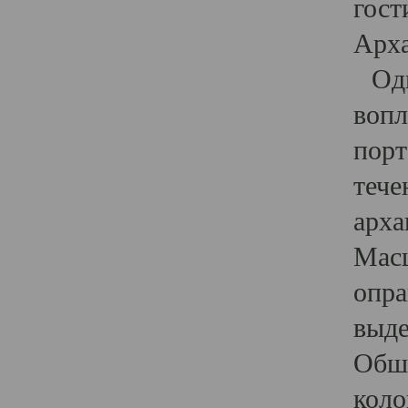
гост
Арха
Один
вопл
порт
тече
арха
Масш
опра
выде
Обши
коло