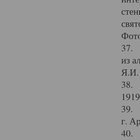
стен
свят
Фото
37. 
из а
Я.И. 
38. 
1919
39. 
г. А
40. 