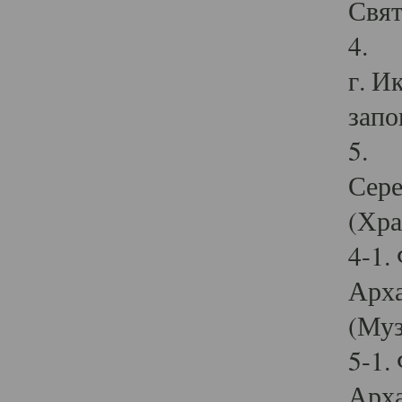
Свят
4. И
г. И
запо
5. И
Сере
(Хра
4-1.
Арха
(Муз
5-1.
Арха