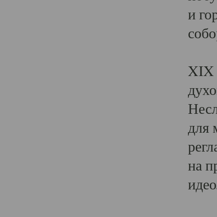
и го
собо
Явл
XIX 
духо
Несл
для 
регл
на п
идео
Поя