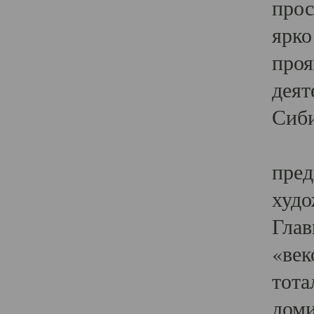
прос
ярко
проя
деят
Сиби
Одн
пред
худо
Глав
«век
тота
доми