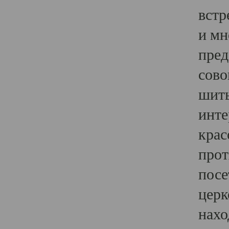
встр
и мн
пред
сово
шить
инте
крас
прот
посе
церк
нахо