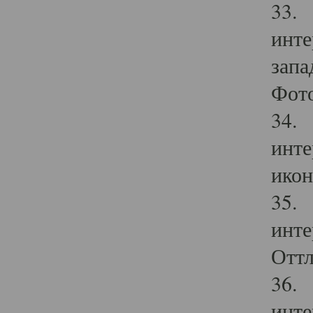
33. 
инте
запа
Фото
34. 
инте
икон
35. 
инте
Оттл
36. 
инте