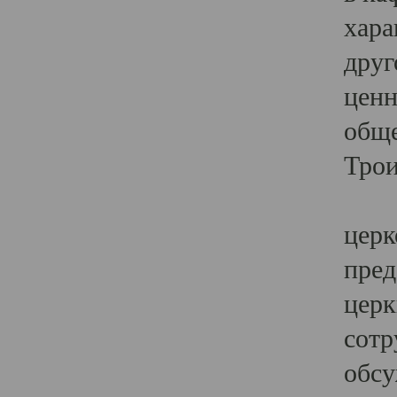
хара
друг
ценн
обще
Трои
Ярк
церк
пред
церк
сотр
обсу