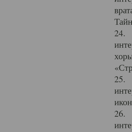
врат
Тайн
24. 
инте
хоры
«Стр
25. 
инте
икон
26. 
инте