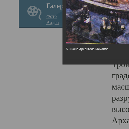
Галерея
годо
Фото
прав
Видео
кафе
Воз
Арха
5. Икона Архангела Михаила
Трои
град
масш
разр
высо
Арха