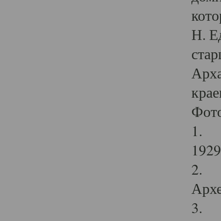
кото
Н. Е
стар
Арха
крае
Фот
1. С
1929 
2. Р
Архе
3. Ф