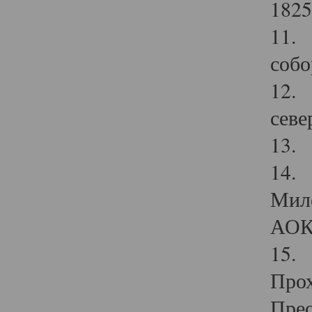
1825
11.
собо
12. 
севе
13.
14. 
Мило
АОК
15. 
Прох
Прео