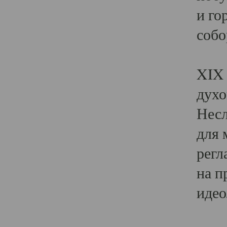
и го
собо
Явл
XIX 
духо
Несл
для 
регл
на п
идео
Поя