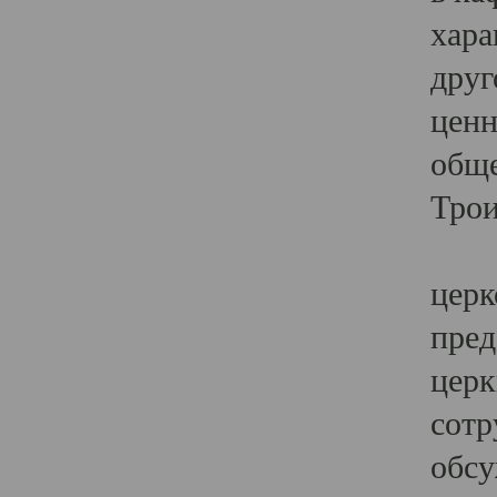
хара
друг
ценн
обще
Трои
Ярк
церк
пред
церк
сотр
обсу