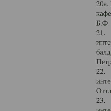
20а.
кафе
Б.Ф. 
21. 
инте
балд
Петр
22. 
инте
Оттл
23. 
инте