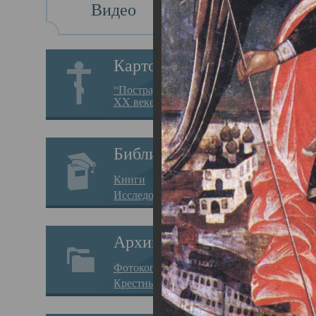
Видео
Св
Картотека
Свя
“Пострадавшие за веру в
XX веке на Севере”
23.12.
Сего
Библиотека
мере
Книги
целе
Исследования
резу
Архив
памя
Фотокопии дел
Арха
Крестные ходы
борь