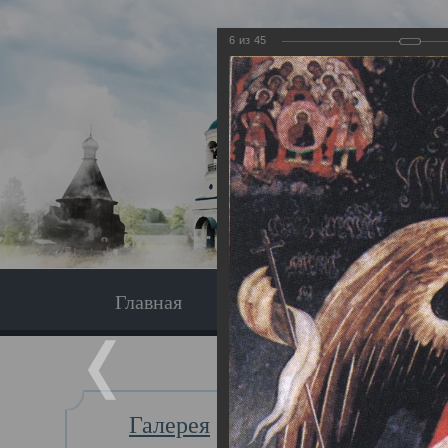
6
из
45
Главная
Экскурсия
Главная
Галерея