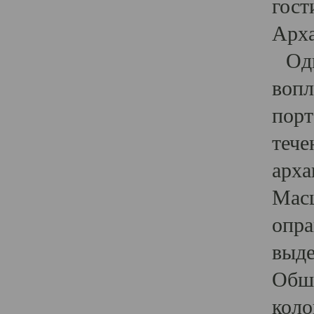
гост
Арха
Один
вопл
порт
тече
арха
Масш
опра
выде
Обши
коло