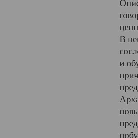
Опис
гово
ценн
В не
сосл
и об
прич
пред
Арха
повы
пред
побу