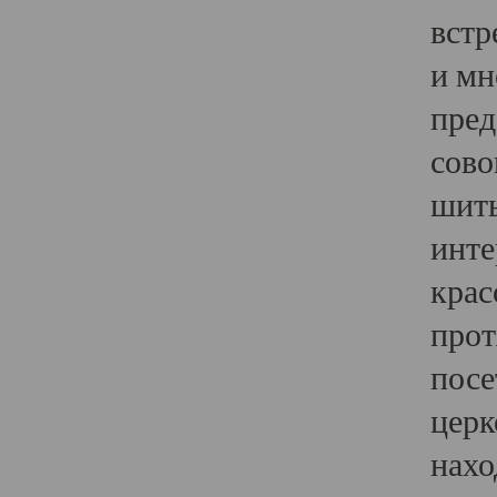
встр
и мн
пред
сово
шить
инте
крас
прот
посе
церк
нахо