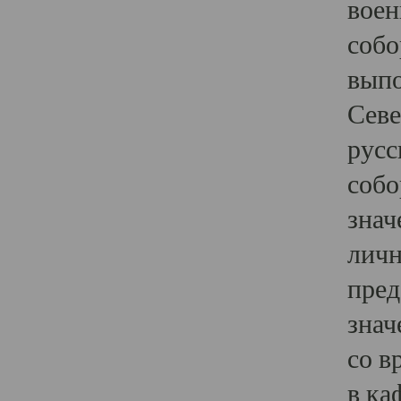
воен
собо
выпо
Севе
русс
собо
знач
личн
пред
знач
со в
в ка