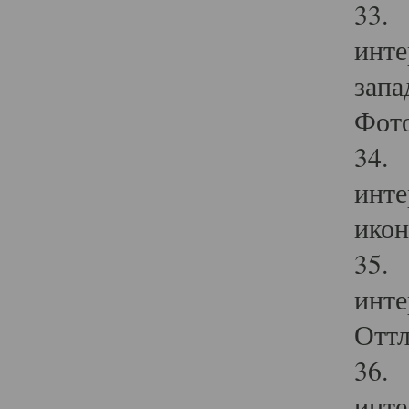
33. 
инте
запа
Фото
34. 
инте
икон
35. 
инте
Оттл
36. 
инте