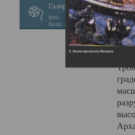
Галерея
годо
Фото
прав
Видео
кафе
Воз
Арха
5. Икона Архангела Михаила
Трои
град
масш
разр
высо
Арха