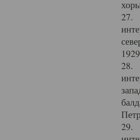
хоры
27. 
инте
севе
1929 
28. 
инте
запа
балд
Петр
29. 
инте