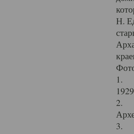
кото
Н. Е
стар
Арха
крае
Фот
1. С
1929 
2. Р
Архе
3. Ф