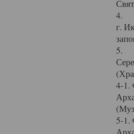
Свят
4. И
г. И
запо
5. И
Сере
(Хра
4-1.
Арха
(Муз
5-1.
Арха