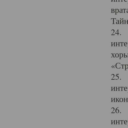
врат
Тайн
24. 
инте
хоры
«Стр
25. 
инте
икон
26. 
инте