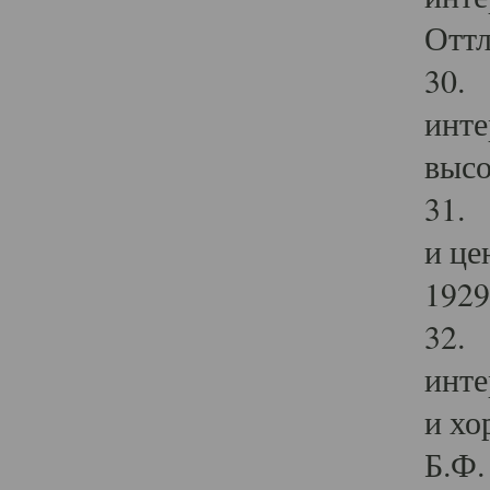
Оттл
30. 
инте
высо
31. 
и це
1929 
32. 
инте
и хо
Б.Ф. 