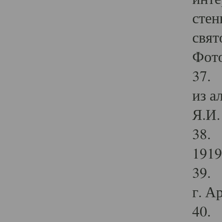
стен
свят
Фото
37. 
из а
Я.И. 
38. 
1919
39. 
г. А
40. 