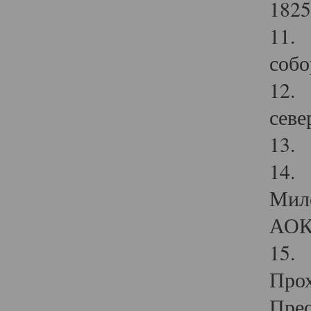
1825
11.
собо
12. 
севе
13.
14. 
Мило
АОК
15. 
Прох
Прео