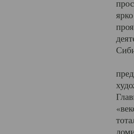
прос
ярко
проя
деят
Сиби
Одн
пред
худо
Глав
«век
тота
доми