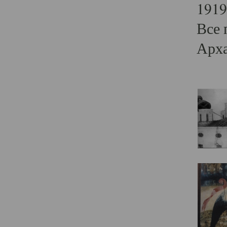
1919
Все 
Арха