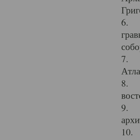
Григ
6. П
грав
собо
7. Г
Атла
8. С
вост
9. С
архи
10. 