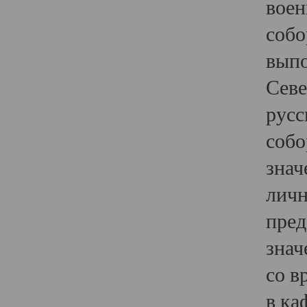
воен
собо
выпо
Севе
русс
собо
знач
личн
пред
знач
со в
в ка