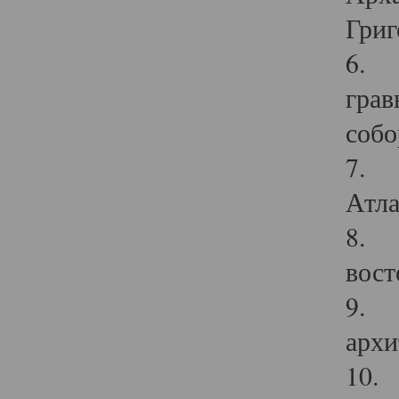
Григ
6. П
грав
собо
7. Г
Атла
8. С
вост
9. С
архи
10. 