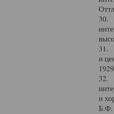
Оттл
30. 
инте
высо
31. 
и це
1929 
32. 
инте
и хо
Б.Ф. 