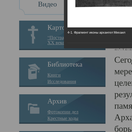
Видео
Св
Картотека
4-1. Фрагмент иконы архангел Михаил
Свя
“Пострадавшие за веру в
XX веке на Севере”
23.12.
Сего
Библиотека
мере
Книги
целе
Исследования
резу
Архив
памя
Фотокопии дел
Арха
Крестные ходы
борь