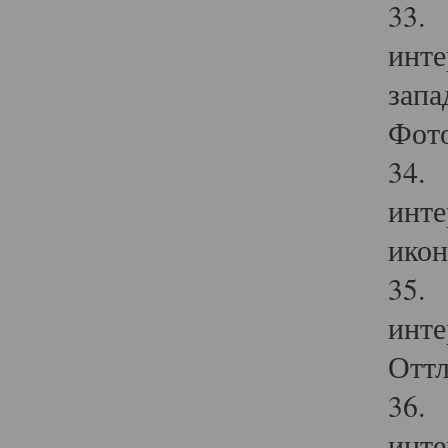
33. 
инте
запа
Фото
34. 
инте
икон
35. 
инте
Оттл
36. 
инте