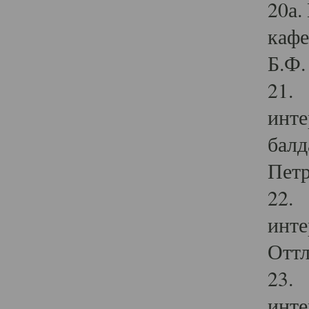
20а.
кафе
Б.Ф. 
21. 
инте
балд
Петр
22. 
инте
Оттл
23. 
инте