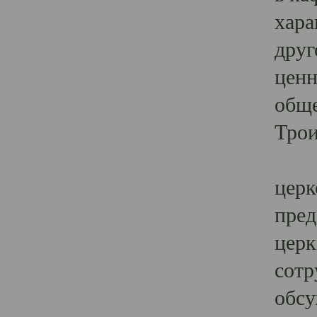
хара
друг
ценн
обще
Трои
Ярк
церк
пред
церк
сотр
обсу