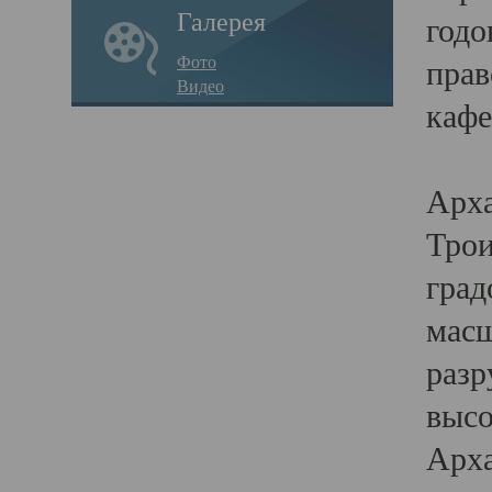
Галерея
годо
Фото
прав
Видео
кафе
Воз
Арха
Трои
град
масш
разр
высо
Арха