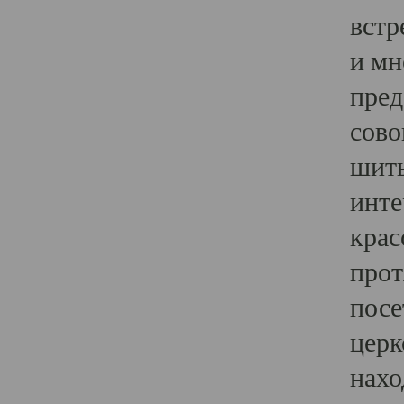
встр
и мн
пред
сово
шить
инте
крас
прот
посе
церк
нахо