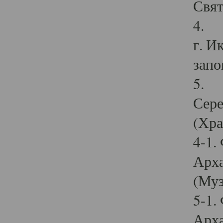
Свят
4. И
г. И
запо
5. И
Сере
(Хра
4-1.
Арха
(Муз
5-1.
Арха