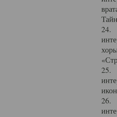
врат
Тайн
24. 
инте
хоры
«Стр
25. 
инте
икон
26. 
инте