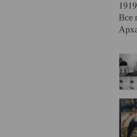
1919
Все 
Арха