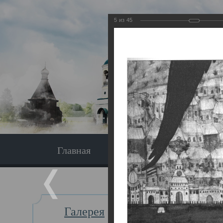
5
из
45
Главная
Экскурсия
Главная
Галерея