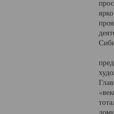
прос
ярко
проя
деят
Сиби
Одн
пред
худо
Глав
«век
тота
доми