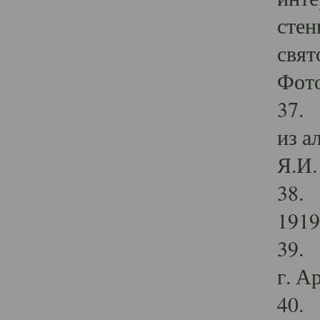
стен
свят
Фото
37. 
из а
Я.И. 
38. 
1919
39. 
г. А
40. 