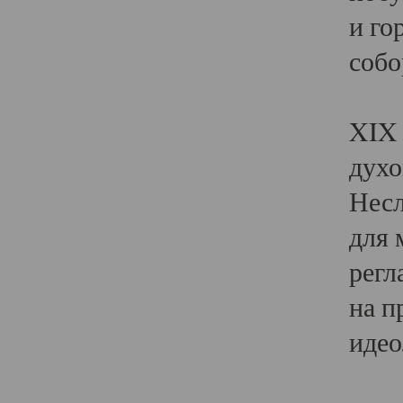
и го
собо
Явл
XIX 
духо
Несл
для 
регл
на п
идео
Поя