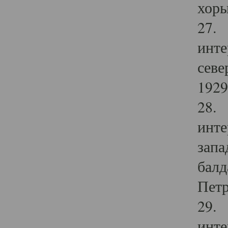
хоры
27. 
инте
севе
1929 
28. 
инте
запа
балд
Петр
29. 
инте