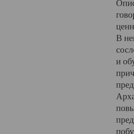
Опис
гово
ценн
В не
сосл
и об
прич
пред
Арха
повы
пред
побу