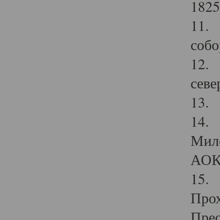
1825
11.
собо
12. 
севе
13.
14. 
Мило
АОК
15. 
Прох
Прео