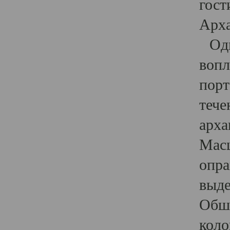
гост
Арха
Один
вопл
порт
тече
арха
Масш
опра
выде
Обши
коло