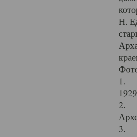
кото
Н. Е
стар
Арха
крае
Фот
1. С
1929 
2. Р
Архе
3. Ф