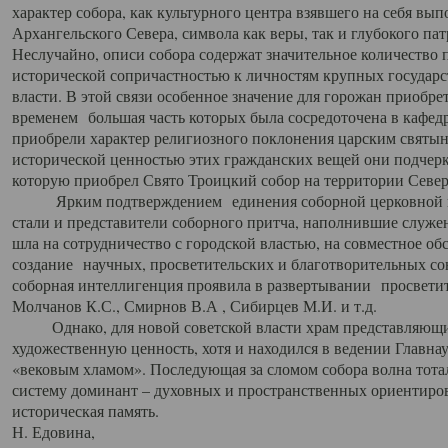
характер собора, как культурного центра взявшего на себя вы
Архангельского Севера, символа как веры, так и глубокого па
Неслучайно, описи собора содержат значительное количество п
исторической сопричастностью к личностям крупных государс
власти. В этой связи особенное значение для горожан приобре
временем большая часть которых была сосредоточена в кафедр
приобрели характер религиозного поклонения царским святыня
исторической ценностью этих гражданских вещей они подчер
которую приобрел Свято Троицкий собор на территории Север
Ярким подтверждением единения соборной церковной ис
стали и представители соборного притча, наполнившие служ
шла на сотрудничество с городской властью, на совместное о
создание научных, просветительских и благотворительных со
соборная интеллигенция проявила в развертывании просветит
Молчанов К.С., Смирнов В.А , Сибирцев М.И. и т.д.
Однако, для новой советской власти храм представляющи
художественную ценность, хотя и находился в ведении Главн
«вековым хламом». Последующая за сломом собора волна тотал
систему доминант – духовных и пространственных ориентиров,
историческая память.
Н. Едовина,