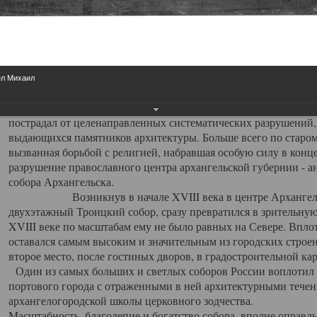
Свято-Троицкий собор
Свято-Троицкий собор Архангельска
ел Михаил
23.12.2015
Сегодня мы можем говорить, что Архангельск в большей мере,
пострадал от целенаправленных систематических разрушений,
выдающихся памятников архитектуры. Больше всего по старом
вызванная борьбой с религией, набравшая особую силу в конце
разрушение православного центра архангельской губернии - а
собора Архангельска.
Возникнув в начале XVIII века в центре Архангельск
двухэтажный Троицкий собор, сразу превратился в зрительну
XVIII веке по масштабам ему не было равных на Севере. Впл
оставался самым высоким и значительным из городских строе
второе место, после гостиных дворов, в градостроительной ка
Один из самых больших и светлых соборов России воплотил в
портового города с отраженными в ней архитектурными тече
архангелогородской школы церковного зодчества.
Масштабность, благолепие и богатство собора, вполне оправды