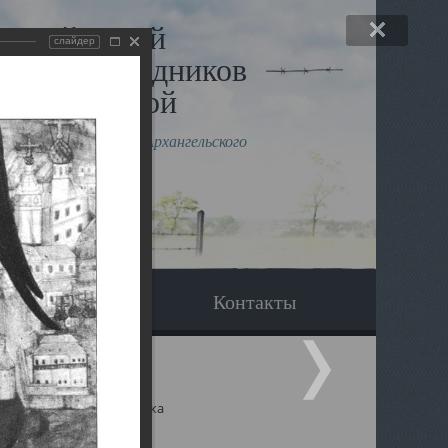
льный музей
слайдер
в и исповедников
рхангельской
влению митрополита Архангельского
горского Даниила
Вопрос-ответ
Контакты
ицкий собор Архангельска