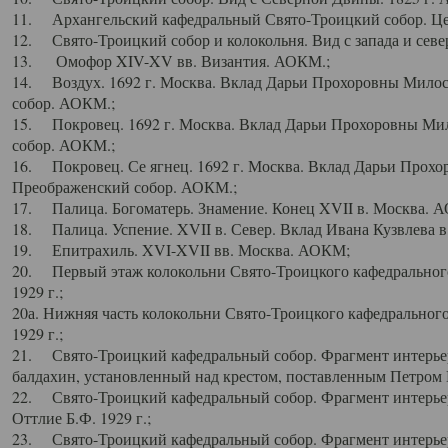
11. Архангельский кафедральный Свято-Троицкий собор. Цен
12. Свято-Троицкий собор и колокольня. Вид с запада и север
13. Омофор XIV-XV вв. Византия. АОКМ.;
14. Воздух. 1692 г. Москва. Вклад Дарьи Прохоровны Мило
собор. АОКМ.;
15. Покровец. 1692 г. Москва. Вклад Дарьи Прохоровны Ми
собор. АОКМ.;
16. Покровец. Се ягнец. 1692 г. Москва. Вклад Дарьи Прох
Преображенский собор. АОКМ.;
17. Палица. Богоматерь. Знамение. Конец XVII в. Москва. 
18. Палица. Успение. XVII в. Север. Вклад Ивана Кузвлева 
19. Епитрахиль. XVI-XVII вв. Москва. АОКМ;
20. Первый этаж колокольни Свято-Троицкого кафедрального
1929 г.;
20а. Нижняя часть колокольни Свято-Троицкого кафедрального
1929 г.;
21. Свято-Троицкий кафедральный собор. Фрагмент интерьер
балдахин, установленный над крестом, поставленным Петром I
22. Свято-Троицкий кафедральный собор. Фрагмент интерьер
Оттлие Б.Ф. 1929 г.;
23. Свято-Троицкий кафедральный собор. Фрагмент интерье