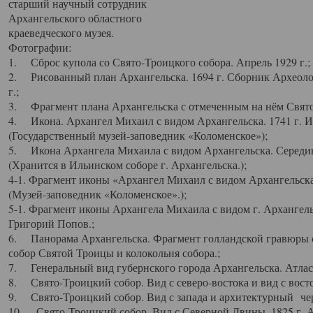
старший научный сотрудник
Архангельского областного
краеведческого музея.
Фотографии:
1. Сброс купола со Свято-Троицкого собора. Апрель 1929 г.;
2. Рисованный план Архангельска. 1694 г. Сборник Археолог
г.;
3. Фрагмент плана Архангельска с отмеченным на нём Свято
4. Икона. Архангел Михаил с видом Архангельска. 1741 г. 
(Государственный музей-заповедник «Коломенское»);
5. Икона Архангела Михаила с видом Архангельска. Середин
(Хранится в Ильинском соборе г. Архангельска.);
4-1. Фрагмент иконы «Архангел Михаил с видом Архангельска
(Музей-заповедник «Коломенское».);
5-1. Фрагмент иконы Архангела Михаила с видом г. Архангель
Григорий Попов.;
6. Панорама Архангельска. Фрагмент голландской гравюры с
собор Святой Троицы и колокольня собора.;
7. Генеральный вид губернского города Архангельска. Атлас 
8. Свято-Троицкий собор. Вид с северо-востока и вид с восто
9. Свято-Троицкий собор. Вид с запада и архитектурный чер
10. Свято-Троицкий собор. Вид с Северной Двины. 1825 г. А