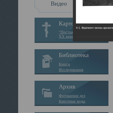
Видео
Картотека
4-1. Фрагмент иконы арханг
“Пострадавшие за веру в
XX веке на Севере”
Библиотека
Книги
Исследования
Архив
Фотокопии дел
Крестные ходы