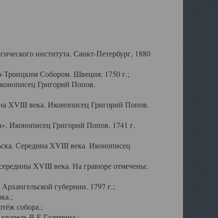
ического института. Санкт-Петербург, 1880
-Троицким Собором. Швеция. 1750 г.;
Иконописец Григорий Попов.
а XVIII века. Иконописец Григорий Попов.
». Иконописец Григорий Попов. 1741 г.
ска. Середина XVIII века. Иконописец
ередины XVIII века. На гравюре отмечены:
Архангельской губернии. 1797 г.;
ка.;
тёж собора.;
кварель В.Е.Галямина.;