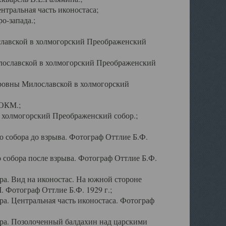
тральная часть иконостаса;
о-запада.;
славской в холмогорский Преображенский
лославской в холмогорский Преображенский
оровны Милославской в холмогорский
АОКМ.;
в холмогорский Преображенский собор.;
 собора до взрыва. Фотограф Оттлие Б.Ф.
 собора после взрыва. Фотограф Оттлие Б.Ф.
а. Вид на иконостас. На южной стороне
. Фотограф Оттлие Б.Ф. 1929 г.;
а. Центральная часть иконостаса. Фотограф
ра. Позолоченный балдахин над царскими