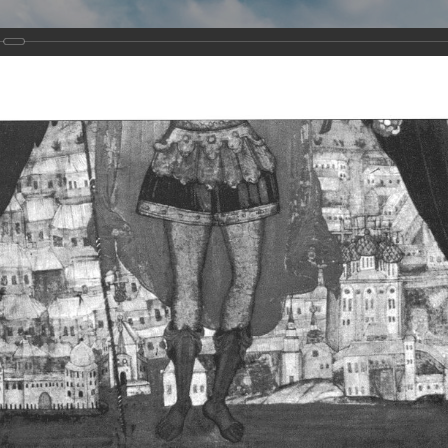
Виртуа
Новомученико
Земли А
Сайт создан по благосло
и Холмо
Наследники
Галерея
Главная
Галерея
Храмы-мученики Архангельска
Свято-Тро