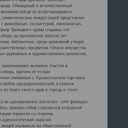
города. Обширный и величественный
ственными нигде не встречающимися
 символических инкрустаций представлял
 с живописью, скульптурой, иконописью,
ьер Троицкого храма создавал тот
обора, на протяжении многих лет
ице, библиотеке, среди церковной утвари
удожественных предметов. Описи имущества
ьных церковных и художественных ценностях,
, принимавшее активное участие в
собора, причем не только
 тесно связанных с Архангельском торговых
толюбия предпринимателей, а главное
во благо своего края и города и стало
 он одновременно воплотил себе функции
айно, именно собор становился отправной
тация торжеств со стороны
-идеологической окраски.
вещей указывало на общественный