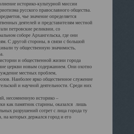
полнение историко-культурной миссии
триотизма русского православного общества.
редметов, чье значение определяется
твенных деятелей и представителям местной
тали петровские реликвии, со
альном соборе Архангельска, где они
м. С другой стороны, в связи с большой
кивали ту общественную значимость,
а.
тории и общественной жизни города
ение церкви новым содержанием. Они охотно
бсуждение местных проблем,
юзов. Наиболее ярко общественное служение
ельской и научной деятельности. Среди них
й, несомненную историко –
ауки как памятник старины, оказался лишь
ьных разрушений сотрет с лица города ту
 на которых держался город и его