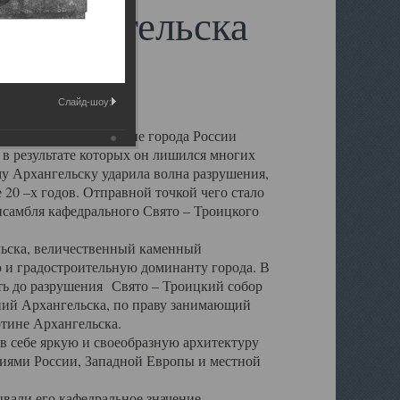
 Архангельска
Слайд-шоу:
 чем другие губернские города России
 в результате которых он лишился многих
у Архангельску ударила волна разрушения,
 20 –х годов. Отправной точкой чего стало
нсамбля кафедрального Свято – Троицкого
а, величественный каменный
ю и градостроительную доминанту города. В
оть до разрушения Свято – Троицкий собор
ний Архангельска, по праву занимающий
ртине Архангельска.
 себе яркую и своеобразную архитектуру
ниями России, Западной Европы и местной
вали его кафедральное значение,