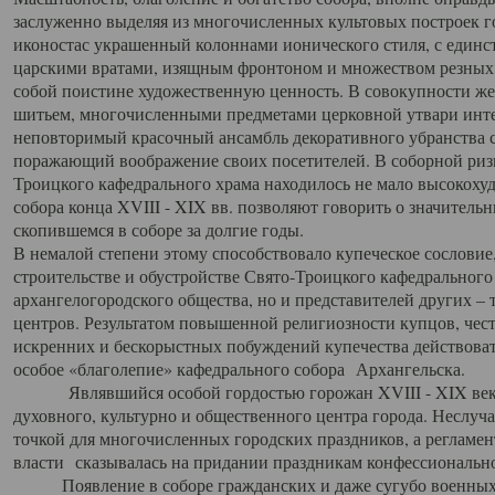
заслуженно выделяя из многочисленных культовых построек 
иконостас украшенный колоннами ионического стиля, с един
царскими вратами, изящным фронтоном и множеством резных,
собой поистине художественную ценность. В совокупности же
шитьем, многочисленными предметами церковной утвари интер
неповторимый красочный ансамбль декоративного убранства с
поражающий воображение своих посетителей. В соборной ризн
Троицкого кафедрального храма находилось не мало высокох
собора конца XVIII - XIX вв. позволяют говорить о значител
скопившемся в соборе за долгие годы.
В немалой степени этому способствовало купеческое сословие
строительстве и обустройстве Свято-Троицкого кафедрального 
архангелогородского общества, но и представителей других –
центров. Результатом повышенной религиозности купцов, чес
искренних и бескорыстных побуждений купечества действовать 
особое «благолепие» кафедрального собора Архангельска.
Являвшийся особой гордостью горожан XVIII - XIX века
духовного, культурно и общественного центра города. Неслуч
точкой для многочисленных городских праздников, а регламен
власти сказывалась на придании праздникам конфессионально
Появление в соборе гражданских и даже сугубо военных 