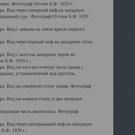
ери. Фотограф Оттлие Б.Ф. 1929 г.;
а. Вид через северный неф на западную
трашный суд». Фотограф Оттлие Б.Ф. 1929
. Вид с амвона на левое крыло первого
а. Вид через южный неф на западную стену
а. Вид с высоты западных хоров на
 Б.Ф. 1929 г.;
а. Вид на юго-восточную часть храма с
дахин, установленный над крестом,
а. Вид на северную стену храма. Фотограф
ра. Вид на южную стену и два опорных
;
тральная часть иконостаса. Фотограф
а. Вид через центральный неф на западную
Б.Ф. 1929 г.;