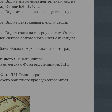
а. Вид на амвон через центральный неф на
аф Оттлие Б.Ф. 1929 г.;
. Вид с амвона на алтарь и центральную
а. Вид на центральный купол и своды.
. Вид от солеи на северную стену. Около
ой святого благоверного князя Александра
бома «Виды г. Архангельска». Фотограф
г. Фото Я.И.Лейцингера.;
рхангельска». Фотограф Лейцингер Я.И.
. Фото Я.И.Лейцингера.
кого областного краеведческого музея.