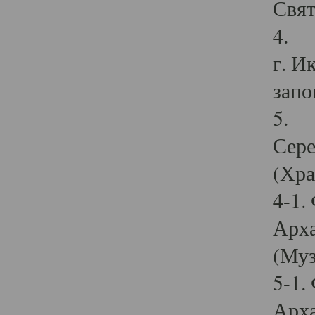
Свят
4. И
г. И
запо
5. И
Сере
(Хра
4-1.
Арха
(Муз
5-1.
Арха