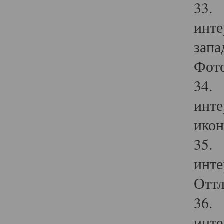
33. 
инте
запа
Фото
34. 
инте
икон
35. 
инте
Оттл
36. 
инте