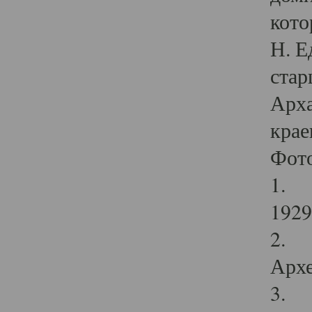
кото
Н. Е
стар
Арха
крае
Фот
1. С
1929 
2. Р
Архе
3. Ф