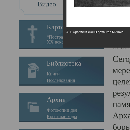
Видео
Св
Картотека
4-1. Фрагмент иконы архангел Михаил
Свя
“Пострадавшие за веру в
XX веке на Севере”
23.12.
Сего
Библиотека
мере
Книги
целе
Исследования
резу
Архив
памя
Фотокопии дел
Арха
Крестные ходы
борь