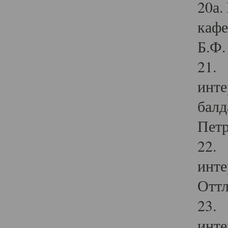
20а.
кафе
Б.Ф. 
21. 
инте
балд
Петр
22. 
инте
Оттл
23. 
инте