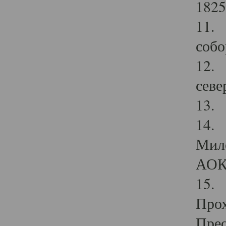
1825
11.
собо
12. 
севе
13.
14. 
Мило
АОК
15. 
Прох
Прео