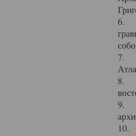
Григ
6. П
грав
собо
7. Г
Атла
8. С
вост
9. С
архи
10. 