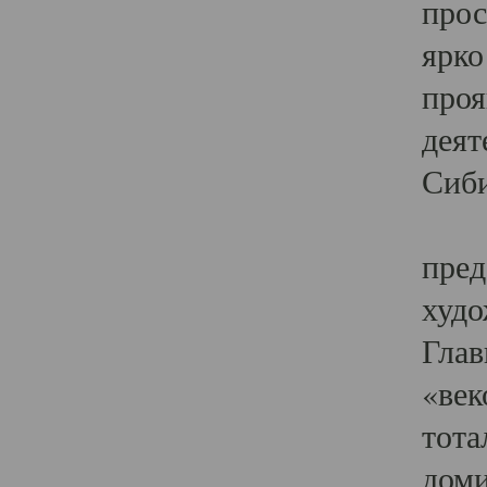
прос
ярко
проя
деят
Сиби
Одн
пред
худо
Глав
«век
тота
доми