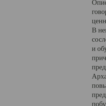
Опис
гово
ценн
В не
сосл
и об
прич
пред
Арха
повы
пред
побу