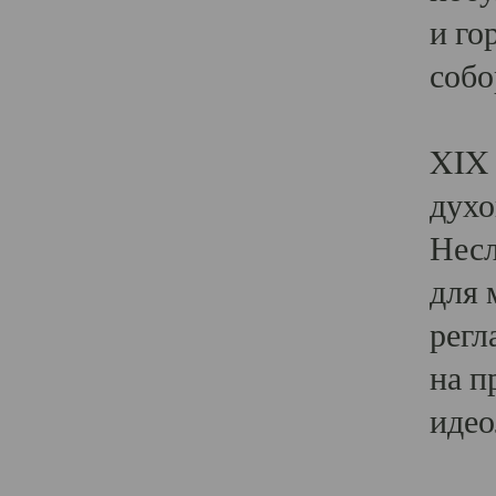
и го
собо
Явл
XIX 
духо
Несл
для 
регл
на п
идео
Поя