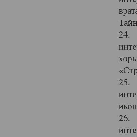
врат
Тайн
24. 
инте
хоры
«Стр
25. 
инте
икон
26. 
инте