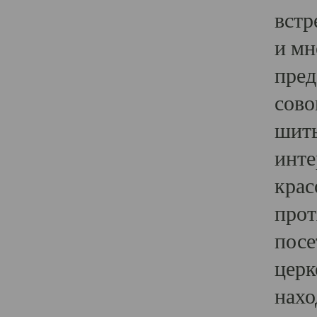
встр
и мн
пред
сово
шить
инте
крас
прот
посе
церк
нахо