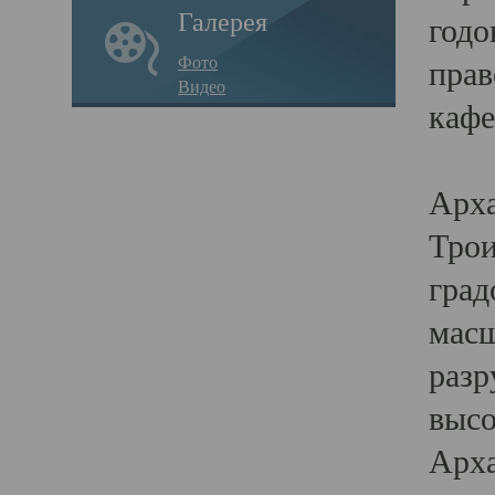
Галерея
годо
Фото
прав
Видео
кафе
Воз
Арха
Трои
град
масш
разр
высо
Арха