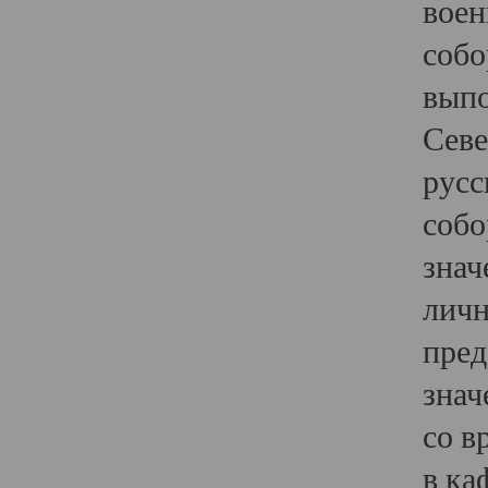
воен
собо
выпо
Севе
русс
собо
знач
личн
пред
знач
со в
в ка