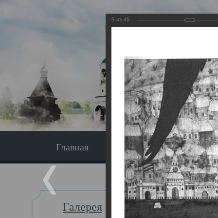
5
из
45
Главная
Экскурсия
Главная
Галерея