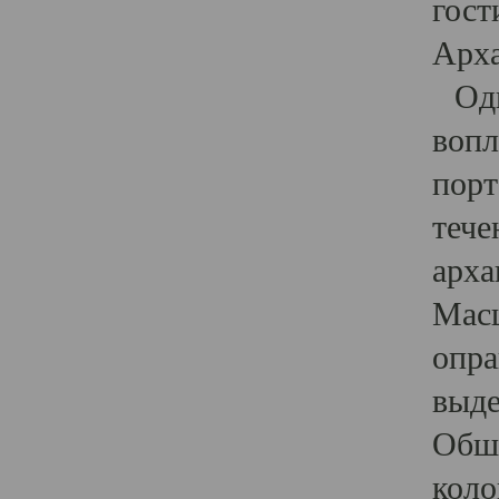
гост
Арха
Один
вопл
порт
тече
арха
Масш
опра
выде
Обши
коло