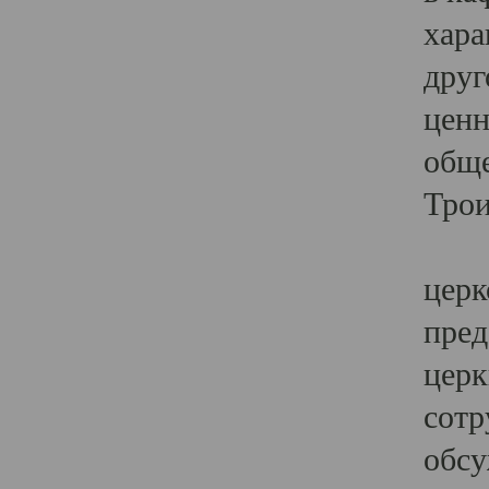
хара
друг
ценн
обще
Трои
Ярк
церк
пред
церк
сотр
обсу