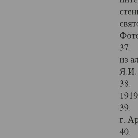
стен
свят
Фото
37. 
из а
Я.И. 
38. 
1919
39. 
г. А
40. 