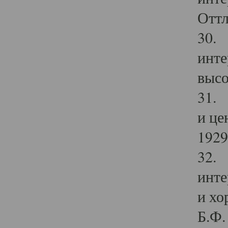
Оттл
30. 
инте
высо
31. 
и це
1929 
32. 
инте
и хо
Б.Ф. 